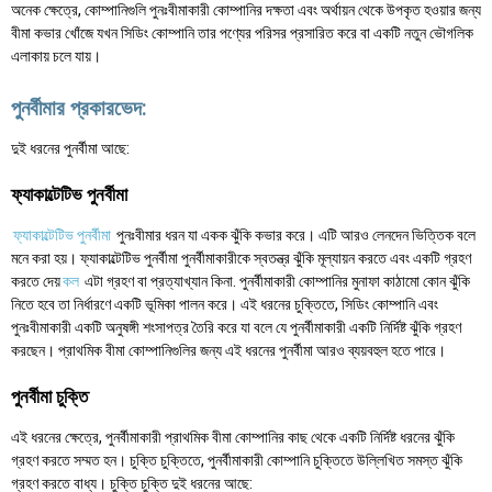
অনেক ক্ষেত্রে, কোম্পানিগুলি পুনঃবীমাকারী কোম্পানির দক্ষতা এবং অর্থায়ন থেকে উপকৃত হওয়ার জন্য
বীমা কভার খোঁজে যখন সিডিং কোম্পানি তার পণ্যের পরিসর প্রসারিত করে বা একটি নতুন ভৌগলিক
এলাকায় চলে যায়।
পুনর্বীমার প্রকারভেদ:
দুই ধরনের পুনর্বীমা আছে:
ফ্যাকাল্টেটিভ পুনর্বীমা
ফ্যাকাল্টেটিভ পুনর্বীমা
পুনঃবীমার ধরন যা একক ঝুঁকি কভার করে। এটি আরও লেনদেন ভিত্তিক বলে
মনে করা হয়। ফ্যাকাল্টেটিভ পুনর্বীমা পুনর্বীমাকারীকে স্বতন্ত্র ঝুঁকি মূল্যায়ন করতে এবং একটি গ্রহণ
করতে দেয়
কল
এটা গ্রহণ বা প্রত্যাখ্যান কিনা. পুনর্বীমাকারী কোম্পানির মুনাফা কাঠামো কোন ঝুঁকি
নিতে হবে তা নির্ধারণে একটি ভূমিকা পালন করে। এই ধরনের চুক্তিতে, সিডিং কোম্পানি এবং
পুনঃবীমাকারী একটি অনুষঙ্গী শংসাপত্র তৈরি করে যা বলে যে পুনর্বীমাকারী একটি নির্দিষ্ট ঝুঁকি গ্রহণ
করছেন। প্রাথমিক বীমা কোম্পানিগুলির জন্য এই ধরনের পুনর্বীমা আরও ব্যয়বহুল হতে পারে।
পুনর্বীমা চুক্তি
এই ধরনের ক্ষেত্রে, পুনর্বীমাকারী প্রাথমিক বীমা কোম্পানির কাছ থেকে একটি নির্দিষ্ট ধরনের ঝুঁকি
গ্রহণ করতে সম্মত হন। চুক্তি চুক্তিতে, পুনর্বীমাকারী কোম্পানি চুক্তিতে উল্লিখিত সমস্ত ঝুঁকি
গ্রহণ করতে বাধ্য। চুক্তি চুক্তি দুই ধরনের আছে: