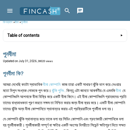
ফিনক্যাশ
»
বীমা
»
পুনর্বীমা
Table of contents
পুনর্বীমা
Updated on
July 31, 2026
, 38020 views
পুনর্বীমা কি?
আমরা দেখেছি কতটা স্বাভাবিক
বীমা কোম্পানি
কাজ তারা একটি সাধারণ ঝুঁকি ভাগ করে নেওয়ার
মতো বিপুল সংখ্যক লোককে পুল করে।
ঝুঁকি পুলিং
. কিন্তু এটা জানতে আকর্ষণীয় যে এমনকি
বীমা
যে
কোম্পানিগুলি আপনাকে বীমা বিক্রি করে একটি বীমা কিনে। এই বীমা কোম্পানিগুলি গ্রাহকদের প্রতি
তাদের বাধ্যবাধকতা পূরণ করতে সক্ষম তা নিশ্চিত করার জন্য বীমা ক্রয় করে। একটি বীমা কোম্পানি
তাদের ঝুঁকি অন্য বীমা কোম্পানিতে স্থানান্তর করার এই প্রক্রিয়াটিকে পুনর্বীমা বলা হয়।
যে কোম্পানি ঝুঁকি স্থানান্তর করে তাকে বলা হয় সিডিং কোম্পানি এবং গ্রহণকারী কোম্পানিকে বলা
হয় পুনর্বীমাকারী। পুনর্বীমাকারী সম্পূর্ণ বা ক্ষতির একটি অংশের বিপরীতে সিডেন্ট ক্ষতিপূরণ দিতে সম্মত