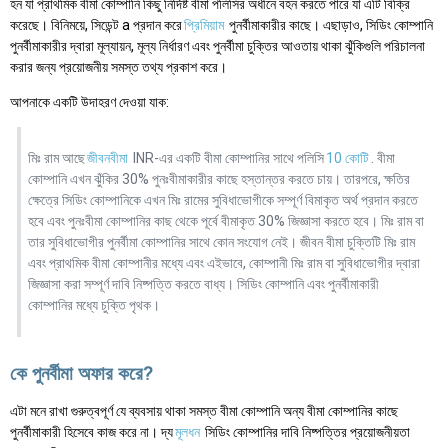
হন যা প্রাথমিক বীমা কোম্পানি কিছু নির্দিষ্ট বীমা পলিসির অধীনে বহন করতে পারে যা এটি বিক্রি
করেছে। বিনিময়ে, সিডেন্ট a প্রদান করে
প্রিমিয়াম
পুনর্বীমাকারীর কাছে। এছাড়াও, সিডিং কোম্পানি
পুনর্বীমাকারীর দ্বারা মূল্যায়ন, মূল্য নির্ধারণ এবং পুনর্বীমা চুক্তির আওতায় থাকা ঝুঁকিগুলি পরিচালনা
করার জন্য প্রয়োজনীয় সমস্ত তথ্য প্রকাশ করে।
আপনাকে একটি উদাহরণ দেওয়া যাক:
মিঃ রাম আছে
জীবনবীমা
INR-এর একটি বীমা কোম্পানির সাথে পলিসি
10 কোটি
. বীমা
কোম্পানি এখন ঝুঁকির 30% পুনঃবীমাকারীর কাছে হস্তান্তর করতে চায়। তারপরে, ক্ষতির
ক্ষেত্রে সিডিং কোম্পানিকে এখন মিঃ রামের সুবিধাভোগীকে সম্পূর্ণ বিমাকৃত অর্থ প্রদান করতে
হবে এবং পুনঃবীমা কোম্পানির কাছ থেকে পূর্বে বীমাকৃত 30% জিজ্ঞাসা করতে হবে। মিঃ রাম বা
তার সুবিধাভোগীর পুনর্বীমা কোম্পানির সাথে কোন সংযোগ নেই। জীবন বীমা চুক্তিটি মিঃ রাম
এবং প্রাথমিক বীমা কোম্পানীর মধ্যে এবং এইভাবে, কোম্পানী মিঃ রাম বা সুবিধাভোগীর দ্বারা
জিজ্ঞাসা করা সম্পূর্ণ দাবি নিষ্পত্তি করতে বাধ্য। সিডিং কোম্পানি এবং পুনর্বীমাকারী
কোম্পানির মধ্যে চুক্তি পৃথক।
কে পুনর্বীমা অফার করে?
এটা মনে রাখা গুরুত্বপূর্ণ যে ব্যবসায় থাকা সমস্ত বীমা কোম্পানি অন্য বীমা কোম্পানির কাছে
পুনর্বীমাকারী হিসেবে কাজ করে না। দ্য
মূলধন
সিডিং কোম্পানির দাবি নিষ্পত্তির প্রয়োজনীয়তা