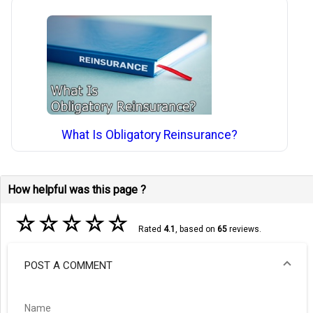
What Is Obligatory Reinsurance?
How helpful was this page ?
☆
☆
☆
☆
☆
Rated
4.1
, based on
65
reviews.
POST A COMMENT
Name