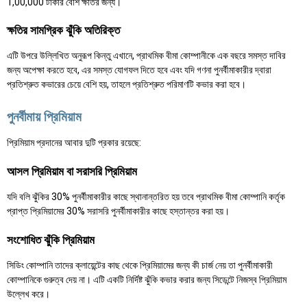
1,00,000 টাকার বেশি ক্ষতির জন্য।
ক্ষতির সামগ্রিক ঝুঁকি অতিরিক্ত
এটি উপরে উল্লিখিত অনুরূপ কিন্তু এখানে, প্রাথমিক বীমা কোম্পানীকে এক বছরে সমস্ত দাবির
জন্য অপেক্ষা করতে হবে, এর সমস্ত যোগফল দিতে হবে এবং যদি গণনা পুনর্বীমাকারীর দ্বারা
প্রতিশ্রুত কভারের চেয়ে বেশি হয়, তাহলে প্রতিশ্রুত পরিমাণটি কভার করা হবে।
পুনর্বীমায় প্রিমিয়াম
প্রিমিয়াম প্রদানের আবার দুটি প্রকার রয়েছে:
আসল প্রিমিয়াম বা সরাসরি প্রিমিয়াম
যদি বলি ঝুঁকির 30% পুনর্বীমাকারীর কাছে স্থানান্তরিত হয় তবে প্রাথমিক বীমা কোম্পানি কর্তৃক
প্রাপ্ত প্রিমিয়ামের 30% সরাসরি পুনর্বীমাকারীর কাছে হস্তান্তর করা হয়।
সংশোধিত ঝুঁকি প্রিমিয়াম
সিডিং কোম্পানি তাদের ক্লায়েন্টের কাছ থেকে প্রিমিয়ামের জন্য কী চার্জ নেয় তা পুনর্বীমাকারী
কোম্পানিকে গুরুত্ব দেয় না। এটি একটি নির্দিষ্ট ঝুঁকি কভার করার জন্য সিডেন্টে নিজস্ব প্রিমিয়াম
উল্লেখ করে।