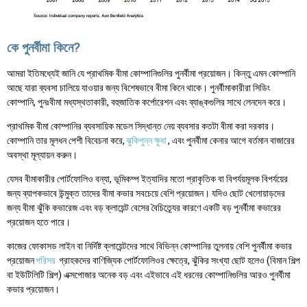
কে পুনর্বীমা কিনে?
আমরা ইতিমধ্যেই জানি যে প্রাথমিক বীমা কোম্পানিগুলির পুনর্বীমা প্রয়োজন। কিন্তু এমন কোম্পানি
আছে যারা ব্যবসা চালিয়ে যাওয়ার জন্য বিশেষভাবে বীমা কিনে থাকে। পুনর্বীমাকারীরা সিডিং
কোম্পানি, পুনঃবীমা মধ্যস্থতাকারী, বহুজাতিক কর্পোরেশন এবং ব্যাঙ্কগুলির সাথে লেনদেন করে।
প্রাথমিক বীমা কোম্পানির ব্যবসায়িক মডেল সিদ্ধান্ত নেয় ব্যবসার কতটা বীমা করা দরকার।
কোম্পানি তার মূলধন পেশী বিবেচনা করে,
ঝুকিপুন্ন ক্ষুধা
, এবং পুনর্বীমা কেনার আগে বর্তমান বাজারের
অবস্থা মূল্যায়ন করুন।
যেসব বীমাকারীর পোর্টফোলিও বন্যা, ভূমিকম্প ইত্যাদির মতো প্রাকৃতিক বা বিপর্যয়মূলক বিপর্যয়ের
জন্য ব্যাপকভাবে উন্মুক্ত তাদের বীমা কভার সবচেয়ে বেশি প্রয়োজন। যদিও ছোট খেলোয়াড়দের
জন্য বীমা ঝুঁকি কভারেজ এবং বড় ক্লায়েন্ট বেসের বৈচিত্র্যের কারণে একটি বড় পুনর্বীমা কভারের
প্রয়োজন হতে পারে।
কাজের ফোকাসড লাইন বা নির্দিষ্ট ক্লায়েন্টদের সাথে বিভিন্ন কোম্পানির তুলনায় বেশি পুনর্বীমা কভার
প্রয়োজন
পরিসর
গ্রাহকদের বাণিজ্যিক পোর্টফোলিওর ক্ষেত্রে, ঝুঁকির সংখ্যা ছোট হলেও (বিমান শিল্প
বা ইউটিলিটি শিল্প) এক্সপোজার অনেক বড় এবং এইভাবে এই ধরনের কোম্পানিগুলির আরও পুনর্বীমা
কভার প্রয়োজন।