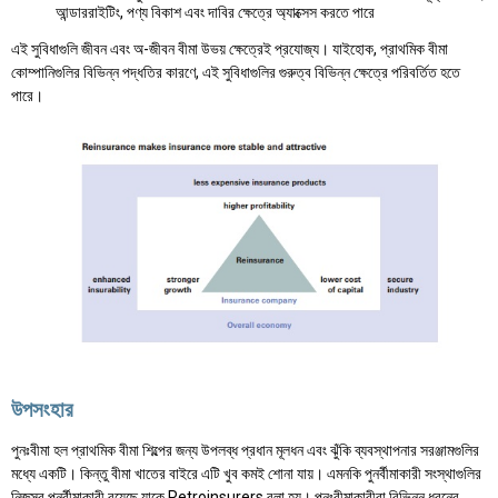
আন্ডাররাইটিং, পণ্য বিকাশ এবং দাবির ক্ষেত্রে অ্যাক্সেস করতে পারে
এই সুবিধাগুলি জীবন এবং অ-জীবন বীমা উভয় ক্ষেত্রেই প্রযোজ্য। যাইহোক, প্রাথমিক বীমা
কোম্পানিগুলির বিভিন্ন পদ্ধতির কারণে, এই সুবিধাগুলির গুরুত্ব বিভিন্ন ক্ষেত্রে পরিবর্তিত হতে
পারে।
উপসংহার
পুনঃবীমা হল প্রাথমিক বীমা শিল্পের জন্য উপলব্ধ প্রধান মূলধন এবং ঝুঁকি ব্যবস্থাপনার সরঞ্জামগুলির
মধ্যে একটি। কিন্তু বীমা খাতের বাইরে এটি খুব কমই শোনা যায়। এমনকি পুনর্বীমাকারী সংস্থাগুলির
নিজস্ব পুনর্বীমাকারী রয়েছে যাকে Retroinsurers বলা হয়। পুনঃবীমাকারীরা বিভিন্ন ধরনের