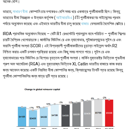
অনেক বেশি।
ভারতে,
সাধারণ বীমা
কোম্পানি চার দশকেরও বেশি সময় ধরে একমাত্র পুনর্বীমাকারী ছিল। কিন্তু
ভারতের বীমা নিয়ন্ত্রক ও উন্নয়ন কর্তৃপক্ষ (
আইআরডিএ
) ITI পুনর্বীমাকরণের লাইসেন্সের প্রথম
পর্যায়ে অনুমোদন করেছে এবং এইভাবে ভারতীয় বীমা চালু করেছে
বাজার
বেসরকারি বৈদেশিক সেক্টরে।
IRDA প্রাথমিক অনুমোদন দিয়েছে – যেটি R1 রেগুলেটরি প্যাল্যান্স নামে পরিচিত – পুনর্বীমা শিল্পের
চারটি বৈশ্বিক খেলোয়াড়কে। জার্মানির মিউনিখ রে এবং হ্যানোভার, সুইজারল্যান্ডের সুইস রে এবং
ফরাসি পুনর্বীমা সংস্থা SCOR। এই বিশ্বব্যাপী পুনর্বীমাকারীদের চূড়ান্ত লাইসেন্স অর্থাৎ R2
নিশ্চিত করার একটি চলমান প্রক্রিয়া রয়েছে এবং কিছু সময় লাগতে পারে। সুইস রে এবং
হ্যানোভারের পরে মিউনিখ রে বিশ্বের বৃহত্তম পুনর্বীমা সংস্থা। মার্কিন যুক্তরাষ্ট্র ভিত্তিক পুনঃবীমা
গ্রুপ অফ আমেরিকা (RGA) এবং যুক্তরাজ্য ভিত্তিক XL Catlin ভারতীয় বাজারে কাজ করার
জন্য আবেদন করেছে৷ একটি নিয়মিত বীমা কোম্পানির জন্য, ক্লিয়ারেন্সের তিনটি স্তর রয়েছে কিন্তু
পুনর্বীমা কোম্পানিগুলির জন্য মাত্র দুটি স্তর রয়েছে।