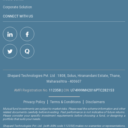
Corporate Solution
CONNECT WITH US
Shepard Technologies Pvt. Ltd : 1808, Solus, Hiranandani Estate, Thane,
Maharashtra - 400607
AMFI Registration No.
112358
|
CIN:
U74999MH2016PTC282153
Privacy Policy
Terms & Conditions
Disclaimers
Mutual fund investments are subject to market risks. Please read the scheme information and other
related documents carefully before investing. Past performance is not indicative of future returns.
Please consider your specific investment requirements before choosing a fund, or designing a
portfolio that suits your needs.
Shepard Technologies Pvt. Ltd.
(with ARN code 112358)
makes no warranties or representations,