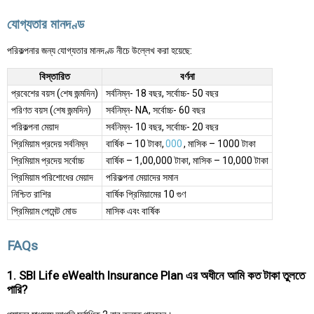
যোগ্যতার মানদণ্ড
পরিকল্পনার জন্য যোগ্যতার মানদণ্ড নীচে উল্লেখ করা হয়েছে:
বিস্তারিত
বর্ণনা
প্রবেশের বয়স (শেষ জন্মদিন)
সর্বনিম্ন- 18 বছর, সর্বোচ্চ- 50 বছর
পরিণত বয়স (শেষ জন্মদিন)
সর্বনিম্ন- NA, সর্বোচ্চ- 60 বছর
পরিকল্পনা মেয়াদ
সর্বনিম্ন- 10 বছর, সর্বোচ্চ- 20 বছর
প্রিমিয়াম প্রদেয় সর্বনিম্ন
বার্ষিক – 10 টাকা,
000
, মাসিক – 1000 টাকা
প্রিমিয়াম প্রদেয় সর্বোচ্চ
বার্ষিক – 1,00,000 টাকা, মাসিক – 10,000 টাকা
প্রিমিয়াম পরিশোধের মেয়াদ
পরিকল্পনা মেয়াদের সমান
নিশ্চিত রাশির
বার্ষিক প্রিমিয়ামের 10 গুণ
প্রিমিয়াম পেমেন্ট মোড
মাসিক এবং বার্ষিক
FAQs
1. SBI Life eWealth Insurance Plan এর অধীনে আমি কত টাকা তুলতে
পারি?