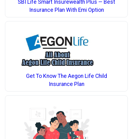
SBI Life Smart Insurewealth Plus — Best
Insurance Plan With Emi Option
Get To Know The Aegon Life Child
Insurance Plan