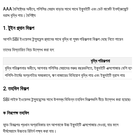
AAA বৈশিষ্ট্যের অধীনে, পলিসির মেয়াদ বাড়ার সাথে সাথে ইক্যুইটি এবং ডেট মার্কেট ইনস্ট্রুমেন্টে
বরাদ্দ বৃদ্ধি পায়। বৈশিষ্ট্য
1. টুইন প্ল্যান বিকল্প
আপনি SBI ইওয়েলথ ইন্স্যুরেন্স প্ল্যানের সাথে বৃদ্ধি বা সুষম পরিকল্পনা বিকল্প বেছে নিতে পারেন
তাদের বিস্তারিত নিচে উল্লেখ করা হল:
বৃদ্ধি পরিকল্পনা
বৃদ্ধি পরিকল্পনার অধীনে, আপনার পলিসির মেয়াদের শুরুর বছরগুলিতে, ইক্যুইটি এক্সপোজার বেশি হবে। 
পলিসি-টার্মের অগ্রগতির সময়কালে, ঋণ বাজারের বিনিয়োগ বৃদ্ধি পায় এবং ইক্যুইটি হ্রাস পায়
2. তহবিল বিকল্প
SBI লাইফ ইওয়েলথ ইন্স্যুরেন্সের সাথে উপলব্ধ বিভিন্ন তহবিল বিকল্পগুলি নীচে উল্লেখ করা হয়েছে৷
ক নিরপেক্ষ তহবিল
ফান্ড বিকল্পের প্রধান অগ্রাধিকার হল আপনাকে উচ্চ ইক্যুইটি এক্সপোজার দেওয়া, যার ফলে
দীর্ঘমেয়াদে উচ্চতর রিটার্ন লক্ষ্য করা যায়।