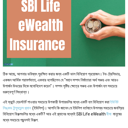
ঠিক আছে, আপনার ভবিষ্যৎ সুরক্ষিত করার জন্য একটি ভাল বিনিয়োগ প্রয়োজন। টড ট্রেসিডার,
একজন আর্থিক পরামর্শদাতা, একবার বলেছিলেন যে "মহান সম্পদ নির্মাতারা অর্থ সঞ্চয় এবং আরও
উপার্জন উভয়ের দিকে মনোনিবেশ করেন"। সম্পদ সৃষ্টির ক্ষেত্রে সঞ্চয় এবং উপার্জন হল সবচেয়ে
গুরুত্বপূর্ণ সিদ্ধান্ত।
এই ফ্রন্টে হেডস্টার্ট পাওয়ার সবচেয়ে উপকারী উপায়গুলির মধ্যে একটি হল বিনিয়োগ করা
ইউনিট
লিঙ্কড ইন্স্যুরেন্স প্ল্যান
(ইউলিপ)। আপনি কি জানেন যে ইউলিপ বর্তমানে উপলব্ধ সবচেয়ে জনপ্রিয়
বিনিয়োগ বিকল্পগুলির মধ্যে একটি? আর এই প্ল্যানের মধ্যেই SBI Life eWealth
বীমা
মানুষের
মধ্যে সবচেয়ে পছন্দসই বিকল্প.