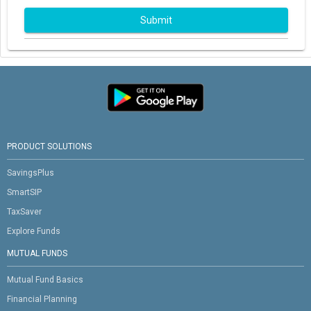
Submit
PRODUCT SOLUTIONS
SavingsPlus
SmartSIP
TaxSaver
Explore Funds
MUTUAL FUNDS
Mutual Fund Basics
Financial Planning