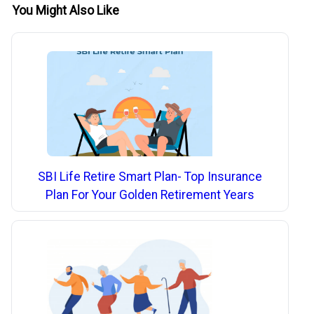
You Might Also Like
SBI Life Retire Smart Plan- Top Insurance
Plan For Your Golden Retirement Years