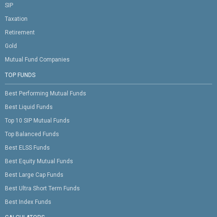
SIP
Taxation
Retirement
Gold
Mutual Fund Companies
TOP FUNDS
Best Performing Mutual Funds
Best Liquid Funds
Top 10 SIP Mutual Funds
Top Balanced Funds
Best ELSS Funds
Best Equity Mutual Funds
Best Large Cap Funds
Best Ultra Short Term Funds
Best Index Funds