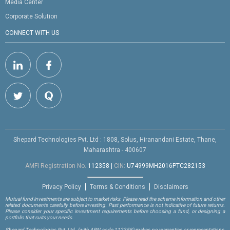
Media Center
Corporate Solution
CONNECT WITH US
Shepard Technologies Pvt. Ltd : 1808, Solus, Hiranandani Estate, Thane,
Maharashtra - 400607
AMFI Registration No.
112358
|
CIN:
U74999MH2016PTC282153
Privacy Policy
Terms & Conditions
Disclaimers
Mutual fund investments are subject to market risks. Please read the scheme information and other
related documents carefully before investing. Past performance is not indicative of future returns.
Please consider your specific investment requirements before choosing a fund, or designing a
portfolio that suits your needs.
Shepard Technologies Pvt. Ltd.
(with ARN code 112358)
makes no warranties or representations,