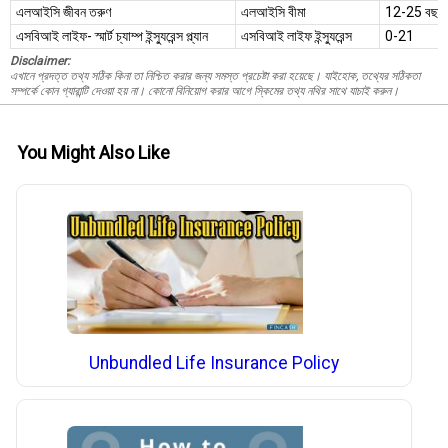
এলআইসি জীবন তরুণ
এলআইসি বীমা
12-25 বছর
এসবিআই লাইফ- স্মার্ট চ্যাম্প ইন্স্যুরেন্স প্ল্যান
এসবিআই লাইফ ইন্স্যুরেন্স
0-21
Disclaimer:
এখানে প্রদত্ত তথ্য সঠিক কিনা তা নিশ্চিত করার জন্য সমস্ত প্রচেষ্টা করা হয়েছে। যাইহোক, তথ্যের সঠিকতা
সম্পর্কে কোন গ্যারান্টি দেওয়া হয় না। কোনো বিনিয়োগ করার আগে স্কিমের তথ্য নথির সাথে যাচাই করুন।
You Might Also Like
Unbundled Life Insurance Policy