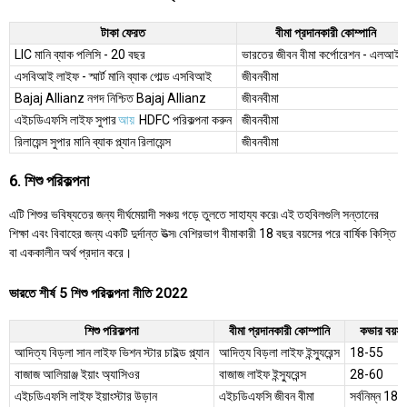
টাকা ফেরত
বীমা প্রদানকারী কোম্পানি
LIC মানি ব্যাক পলিসি - 20 বছর
ভারতের জীবন বীমা কর্পোরেশন - এলআইস
এসবিআই লাইফ - স্মার্ট মানি ব্যাক গোল্ড এসবিআই
জীবনবীমা
Bajaj Allianz নগদ নিশ্চিত Bajaj Allianz
জীবনবীমা
এইচডিএফসি লাইফ সুপার
আয়
HDFC পরিকল্পনা করুন
জীবনবীমা
রিলায়েন্স সুপার মানি ব্যাক প্ল্যান রিলায়েন্স
জীবনবীমা
6. শিশু পরিকল্পনা
এটি শিশুর ভবিষ্যতের জন্য দীর্ঘমেয়াদী সঞ্চয় গড়ে তুলতে সাহায্য করে৷ এই তহবিলগুলি সন্তানের
শিক্ষা এবং বিবাহের জন্য একটি দুর্দান্ত উত্স৷ বেশিরভাগ বীমাকারী 18 বছর বয়সের পরে বার্ষিক কিস্তি
বা এককালীন অর্থ প্রদান করে।
ভারতে শীর্ষ 5 শিশু পরিকল্পনা নীতি 2022
শিশু পরিকল্পনা
বীমা প্রদানকারী কোম্পানি
কভার বয়স
আদিত্য বিড়লা সান লাইফ ভিশন স্টার চাইল্ড প্ল্যান
আদিত্য বিড়লা লাইফ ইন্স্যুরেন্স
18-55
বাজাজ আলিয়াঞ্জ ইয়াং অ্যাসিওর
বাজাজ লাইফ ইন্স্যুরেন্স
28-60
এইচডিএফসি লাইফ ইয়াংস্টার উড়ান
এইচডিএফসি জীবন বীমা
সর্বনিম্ন 18 