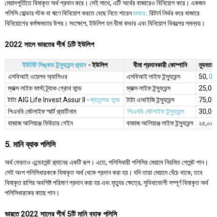
মেয়াদপূর্তিতে বিমাকৃত অর্থ প্রদান করে। সেই সাথে, এটি অর্থের বাজারেও বিনিয়োগ করে। একজন
পলিসি হোল্ডার স্টক বা ঋণে বিনিয়োগ করতে বেছে নিতে পারেন
বাজার
. রিটার্ন নির্ভর করে বাজারে
বিনিয়োগের কর্মক্ষমতার উপর। সংক্ষেপে, ইউলিপ হল বীমা কভার এবং বিনিয়োগ বিকল্পের সমন্বয়।
2022 সালে ভারতের শীর্ষ 5টি ইউলিপ
ইউনিট লিঙ্কড ইন্স্যুরেন্স প্ল্যান
- ইউলিপ
বীমা প্রদানকারী কোম্পানি
ন্যূনতম 
এসবিআই ওয়েলথ অ্যাসিওর
এসবিআই লাইফ ইন্স্যুরেন্স
50,
00
ম্যাক্স লাইফ ফাস্ট ট্র্যাক গ্রোথ ফান্ড
ম্যাক্স লাইফ ইন্স্যুরেন্স
25,00
টাটা AIG Life Invest Assur II -
ব্যালেন্সড ফান্ড
টাটা এআইজি ইন্স্যুরেন্স
75,00
পিএনবি মেটলাইফ স্মার্ট প্ল্যাটিনাম
পিএনবি মেটলাইফ ইন্স্যুরেন্স
30,00
বাজাজ আলিয়াঞ্জ ফিউচার গেইন
বাজাজ আলিয়াঞ্জ লাইফ ইন্স্যুরেন্স
২৫,০০০
5. মানি ব্যাক পলিসি
অর্থ ফেরতও এন্ডোমেন্ট প্ল্যানের একটি রূপ। এতে, পলিসিধারী পলিসির মেয়াদে নিয়মিত পেমেন্ট পান।
সেই অংশ পলিসিধারককে বিমাকৃত অর্থ থেকে প্রদান করা হয়। যদি তারা মেয়াদে বেঁচে থাকে, তবে
বিমাকৃত রাশির অবশিষ্ট পরিমাণ প্রদান করা হয় এবং মৃত্যুর ক্ষেত্রে, সুবিধাভোগী সম্পূর্ণ বিমাকৃত অর্থ
পলিসিধারকের কাছে পান।
ভারতে 2022 সালের শীর্ষ 5টি মানি ব্যাক পলিসি