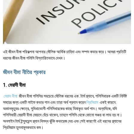
এই জীবন বীমা পরিকল্পনা আপনার মৌলিক আর্থিক চাহিদা এবং সম্পদ কভার করে। আমরা প্রতিটি
ধরনের জীবন বীমা পলিসি বিস্তারিতভাবে দেখব।
জীবন বীমা নীতির প্রকার
1. মেয়াদী বীমা
মেয়াদ বীমা
জীবন বীমা পলিসির সবচেয়ে মৌলিক ধরনের এক. টার্ম প্ল্যানে, পলিসিধারক একটি নির্দিষ্ট
সময়ের জন্য একটি লাইফ কভার পান এবং তারা অর্থ প্রদান করেন
প্রিমিয়াম
একই কারনে.
অকালমৃত্যুর ক্ষেত্রে, সুবিধাভোগী পলিসিধারকের কাছে বিমাকৃত অর্থ পান। অন্যদিকে, যদি
পলিসিধারী মেয়াদী বীমা মেয়াদে বেঁচে থাকেন, তাহলে পলিসি থেকে কোনো সঞ্চয় বা লাভ হয় না।
অনলাইন টার্ম ইন্স্যুরেন্স প্ল্যান বিশুদ্ধ ঝুঁকি কভারেজ দেয় এবং সেই কারণেই এই ধরনের প্ল্যানের
প্রিমিয়াম তুলনামূলকভাবে কম।