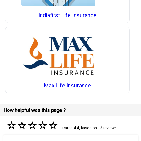
Indiafirst Life Insurance
Max Life Insurance
How helpful was this page ?
☆
☆
☆
☆
☆
Rated
4.4
, based on
12
reviews.