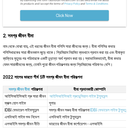
By submitting this form I authorize Fincash.com to call/SMS/email me about
its products and I accept the terms of
Privacy Policy
and
Terms & Conditions.
Click Now
2. সমগ্র জীবন বীমা
নাম থেকে বোঝা যায়, এই ধরনের জীবন বীমা পলিসি সারা জীবনের জন্য। বীমা পলিসির কভার
পলিসিধারকের সারা জীবনকাল জুড়ে থাকে। প্রিমিয়াম নিয়মিত ব্যবধানে প্রদান করা হয় এবং বীমাকৃত
ব্যক্তির মৃত্যুর পর পরিবারকে একটি চূড়ান্ত অর্থ প্রদান করা হয়। স্বাভাবিকভাবেই, বীমা কভার
যেমন সারাজীবনের জন্য, তেমনি পুরো জীবন পরিকল্পনার জন্য প্রিমিয়ামের পরিমাণও বেশি।
2022 সালের ভারতে শীর্ষ 5টি সমগ্র জীবন বীমা পরিকল্পনা
সমগ্র জীবন বীমা
পরিকল্পনা
বীমা প্রদানকারী কোম্পানি
আইসিআইসিআই প্রু সারা জীবন
আইসিআইসিআই প্রুডেন্সিয়াল লাইফ ইন্স্যুরেন্স
ম্যাক্স হোল লাইফ
সুপার
IDBI ফেডারেল লাইফসুরেন্স
সমগ্র জীবন সঞ্চয় বীমা পরিকল্পনা
IDBI ফেডারেল লাইফ ইন্স্যুরেন্স
এসবিআই লাইফ শুভ নিভেশ
এসবিআই লাইফ ইন্স্যুরেন্স
এলআইসি সমগ্র জীবন নীতি
ভারতের জীবন বীমা কর্পোরেশন - এলআইসি