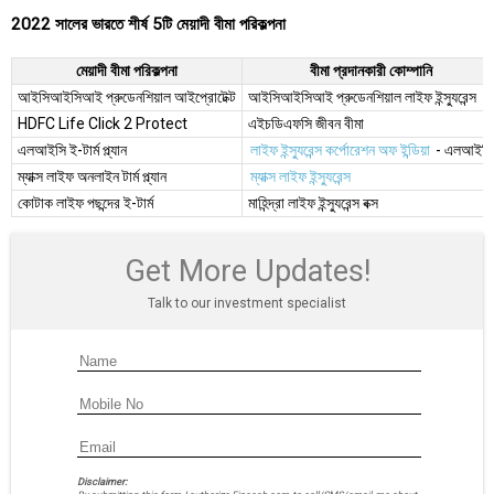
2022 সালের ভারতে শীর্ষ 5টি মেয়াদী বীমা পরিকল্পনা
মেয়াদী বীমা পরিকল্পনা
বীমা প্রদানকারী কোম্পানি
আইসিআইসিআই প্রুডেনশিয়াল আইপ্রোটেক্ট
আইসিআইসিআই প্রুডেনশিয়াল লাইফ ইন্স্যুরেন্স
HDFC Life Click 2 Protect
এইচডিএফসি জীবন বীমা
এলআইসি ই-টার্ম প্ল্যান
লাইফ ইন্স্যুরেন্স কর্পোরেশন অফ ইন্ডিয়া
- এলআইসি
ম্যাক্স লাইফ অনলাইন টার্ম প্ল্যান
ম্যাক্স লাইফ ইন্স্যুরেন্স
কোটাক লাইফ পছন্দের ই-টার্ম
মাহিন্দ্রা লাইফ ইন্স্যুরেন্স বক্স
Get More Updates!
Talk to our investment specialist
Disclaimer: