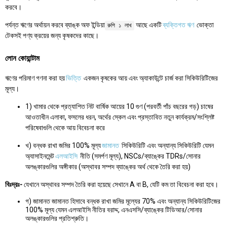
করবে।
পর্যন্ত ঋণের অর্থায়ন করবে ব্যাঙ্ক অফ ইন্ডিয়া
আছে একটি
ব্যক্তিগত ঋণ
ভোক্তা
রুপি ১ লাখ
টেকসই পণ্য ক্রয়ের জন্য কৃষকদের কাছে।
লোন কোয়ান্টাম
ঋণের পরিমাণ গণনা করা হয়
ভিত্তি
একজন কৃষকের আয় এবং অ্যাকাউন্টে চার্জ করা সিকিউরিটিজের
মূল্য।
1) খামার থেকে প্রত্যাশিত নিট বার্ষিক আয়ের 10 গুণ (পরবর্তী পাঁচ বছরের গড়) চাষের
আওতাধীন এলাকা, ফসলের ধরন, অর্থের স্কেল এবং প্রস্তাবিত নতুন কার্যক্রম/সংশ্লিষ্ট
পরিষেবাগুলি থেকে আয় বিবেচনা করে
খ) বন্ধক রাখা জমির 100% মূল্য
জামানত
সিকিউরিটি এবং অন্যান্য সিকিউরিটি যেমন
অ্যাসাইনমেন্ট
এলআইসি
নীতি (সমর্পণ মূল্য), NSCs/ব্যাঙ্কের TDRs/সোনার
অলঙ্কারগুলির অঙ্গীকার (অস্থাবর সম্পদ ব্যাঙ্কের অর্থ থেকে তৈরি করা হয়)
বিঃদ্রঃ-
যেখানে অস্থাবর সম্পদ তৈরি করা হয়েছে সেখানে A বা B, যেটি কম তা বিবেচনা করা হবে।
গ) জামানত জামানত হিসাবে বন্ধক রাখা জমির মূল্যের 70% এবং অন্যান্য সিকিউরিটিজের
100% মূল্য যেমন এলআইসি নীতির বরাদ্দ, এনএসসি/ব্যাঙ্কের টিডিআর/সোনার
অলঙ্কারগুলির প্রতিশ্রুতি।