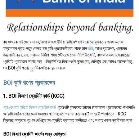
বহু সংখ্যক পরিষেবার মধ্যে, ব্যাঙ্ক অফ ইন্ডিয়া কৃষি ঋণ হল ভারতের কৃষকদের জন্য অনেক
সম্ভাবনার দ্বার৷ নতুন কেনার মত কৃষি প্রয়োজনীয়তা থেকে ডান
জমি
, আপগ্রেডেশন, খামারের
যন্ত্রপাতি ক্রয়, সেচ চ্যানেল নির্মাণ, শস্য স্টোরেজ শেড নির্মাণ ইত্যাদি, ব্যাংক একজন ফ্রেমারের
প্রতিটি প্রয়োজন অফার করে। নিম্নলিখিত বিভাগগুলি সুদের হার, বৈশিষ্ট্য এবং আরও অনেক কিছু
সহ BOI কৃষি ঋণের মূল দিকগুলিকে তুলে ধরবে৷
BOI কৃষি ঋণের প্রকারভেদ
1. BOI কিষাণ ক্রেডিট কার্ড (KCC)
ব্যাঙ্ক অফ ইন্ডিয়া কিষান ক্রেডিট কার্ড
প্রকল্পটি কৃষকদের তাদের চাষাবাদের প্রয়োজনের পাশাপাশি
অ-কৃষি কার্যকলাপের জন্য সময়মত ঋণ সহায়তা প্রদান করে একটি সাশ্রয়ী পদ্ধতিতে। KCC
স্কিমের অন্যতম প্রধান বৈশিষ্ট্য হল ক্রেডিট ব্যবহারে নমনীয়তা এবং অপারেশনাল স্বাধীনতা আনা।
BOI কিষাণ ক্রেডিট কার্ডের জন্য যোগ্যতা