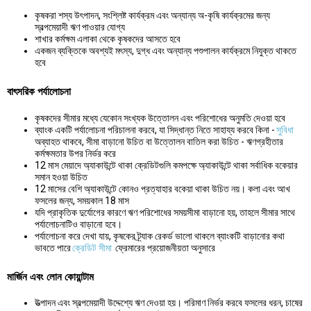
কৃষকরা শস্য উৎপাদন, সংশ্লিষ্ট কার্যক্রম এবং অন্যান্য অ-কৃষি কার্যক্রমের জন্য
স্বল্পমেয়াদী ঋণ পাওয়ার যোগ্য
শাখার কর্মক্ষম এলাকা থেকে কৃষকদের আসতে হবে
একজন ব্যক্তিকে অবশ্যই মৎস্য, দুগ্ধ এবং অন্যান্য পশুপালন কার্যক্রমে নিযুক্ত থাকতে
হবে
বাৎসরিক পর্যালোচনা
কৃষকদের সীমার মধ্যে যেকোন সংখ্যক উত্তোলন এবং পরিশোধের অনুমতি দেওয়া হবে
ব্যাংক একটি পর্যালোচনা পরিচালনা করবে, যা সিদ্ধান্ত নিতে সাহায্য করবে কিনা -
সুবিধা
অব্যাহত থাকবে, সীমা বাড়ানো উচিত বা উত্তোলন বাতিল করা উচিত - ঋণগ্রহীতার
কর্মক্ষমতার উপর নির্ভর করে
12 মাস মেয়াদে অ্যাকাউন্টে থাকা ক্রেডিটগুলি কমপক্ষে অ্যাকাউন্টে থাকা সর্বাধিক বকেয়ার
সমান হওয়া উচিত
12 মাসের বেশি অ্যাকাউন্টে কোনও প্রত্যাহার বকেয়া থাকা উচিত নয়। কলা এবং আখ
ফসলের জন্য, সময়কাল 18 মাস
যদি প্রাকৃতিক দুর্যোগের কারণে ঋণ পরিশোধের সময়সীমা বাড়ানো হয়, তাহলে সীমার সাথে
পর্যালোচনাটিও বাড়ানো হবে।
পর্যালোচনা করে দেখা যায়, কৃষকের ট্র্যাক রেকর্ড ভালো থাকলে ব্যাংকটি বাড়ানোর কথা
ভাবতে পারে
ক্রেডিট সীমা
ফ্রেমারের প্রয়োজনীয়তা অনুসারে
মার্জিন এবং লোন কোয়ান্টাম
উত্পাদন এবং স্বল্পমেয়াদী উদ্দেশ্যে ঋণ দেওয়া হয়। পরিমাণ নির্ভর করবে ফসলের ধরন, চাষের