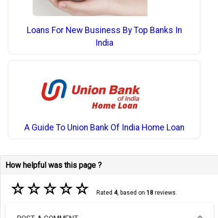
Loans For New Business By Top Banks In
India
A Guide To Union Bank Of India Home Loan
How helpful was this page ?
☆
☆
☆
☆
☆
Rated
4
, based on
18
reviews.