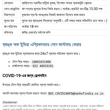
যোগ্যতা
ব্যক্তিগত স্থানীয় বাসিন্দা কৃষক, বিশেষত শাখার অ্যাকাউন্ট হোল্ডার
লোন কোয়ান্টাম
ঋণ গহনার মূল্যের উপর নির্ভর করবে। সর্বোচ্চ ক্রেডিট হবে Rs.15.00 লক্ষ
নিরাপত্তা
কৃষকের স্বর্ণের অলঙ্কার নিজেই জামানত হিসেবে কাজ করবে
সুদের হার
সুদের হার ব্যাঙ্কের সিদ্ধান্ত অনুযায়ী। এটি সময়ে সময়ে পরিবর্তিত হতে পারে।
ঋণ পরিশোধ
সর্বোচ্চ 18 মাস
নথিপত্র
জমির রেকর্ডের সর্বশেষ কপি
ব্যাঙ্ক অফ ইন্ডিয়া এগ্রিকালচার লোন কাস্টমার কেয়ার
ব্যাঙ্ক অফ ইন্ডিয়া গ্রাহকদের জন্য 24x7 গ্রাহক পরিষেবা প্রদান করে।
টোল ফ্রি নম্বর -
18001031906
চার্জযোগ্য নম্বর -
022 40919191
COVID-19-এর জন্য হেল্পলাইন
উপরের টোল-ফ্রি নম্বরটি কোভিড প্রশ্ন সমর্থন করে।
আপনি আপনার প্রশ্ন ইমেল করতে পারেন:
.
BOI.COVID19AFD@bankofindia.co.in
Disclaimer:
এখানে প্রদত্ত তথ্য সঠিক কিনা তা নিশ্চিত করার জন্য সমস্ত প্রচেষ্টা করা হয়েছে। যাইহোক, তথ্যের সঠিকতা
সম্পর্কে কোন গ্যারান্টি দেওয়া হয় না। কোনো বিনিয়োগ করার আগে স্কিমের তথ্য নথির সাথে যাচাই করুন।