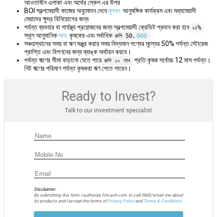
আওতাধীন এলাকা এবং অর্থের স্কেল এর উপর
BOI স্বল্পমেয়াদী কাজের অনুমোদন দেবে
মূলধন
আনুষঙ্গিক কার্যক্রম এবং মধ্যমেয়াদী
মেয়াদের ক্ষুদ্র বিনিয়োগের জন্য
পর্যন্ত ব্যবহার বা গার্হস্থ্য প্রয়োজনের জন্য স্বল্পমেয়াদী ক্রেডিট প্রদান করা হবে
২৫%
স্থূল আনুমানিক
আয়
কৃষকের এবং সর্বাধিক
রুপি 50,
000
সঞ্চয়স্থানের সময় বা ঋণ মঞ্জুর করার সময় বিদ্যমান পণ্যের মূল্যের 50% পর্যন্ত স্টোরেজ
প্রাপ্তি এবং বিপণনের জন্য ব্যাঙ্ক অর্থায়ন করবে।
পর্যন্ত ঋণের সীমা বাড়ানো যেতে পারে
প্রতি কৃষক সর্বোচ্চ 12 মাস পর্যন্ত।
রুপি ১০ লাখ
নিট ঋণের পরিমাণ পর্যন্ত কৃষকরা ঋণ পেতে পারেন।
Ready to Invest?
Talk to our investment specialist
Disclaimer:
By submitting this form I authorize Fincash.com to call/SMS/email me about
its products and I accept the terms of
Privacy Policy
and
Terms & Conditions.