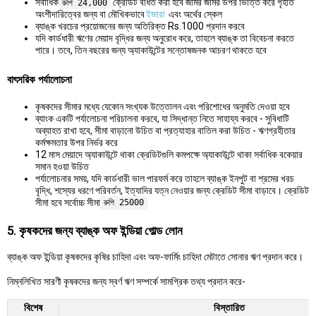
সর্বাধিক
ক্রেডিট বর্ধিত করা হবে জমির জমির উপর ভিত্তি করে গৃহীত
রুপি 24,000
অংশীদারিত্বের জন্য বা মৌখিকভাবে
ইজারা
এবং অর্থের স্কেল
ব্যাঙ্ক খরচের প্রয়োজনের জন্য অতিরিক্ত Rs.1000 প্রদান করবে
যদি কার্ডধারী ঋণের মেয়াদ বৃদ্ধির জন্য অনুরোধ করে, তাহলে ব্যাঙ্ক তা বিবেচনা করতে
পারে। তবে, তিন বছরের জন্য অ্যাকাউন্টের সন্তোষজনক আচরণ থাকতে হবে
বাৎসরিক পর্যালোচনা
কৃষকদের সীমার মধ্যে যেকোন সংখ্যক উত্তোলন এবং পরিশোধের অনুমতি দেওয়া হবে
ব্যাংক একটি পর্যালোচনা পরিচালনা করবে, যা সিদ্ধান্ত নিতে সাহায্য করবে - সুবিধাটি
অব্যাহত রাখা হবে, সীমা বাড়ানো উচিত বা প্রত্যাহার বাতিল করা উচিত - ঋণগ্রহীতার
কর্মক্ষমতার উপর নির্ভর করে
12 মাস মেয়াদে অ্যাকাউন্টে থাকা ক্রেডিটগুলি কমপক্ষে অ্যাকাউন্টে থাকা সর্বাধিক বকেয়ার
সমান হওয়া উচিত
পর্যালোচনার সময়, যদি কার্ডধারী ভাল পারফর্ম করে তাহলে ব্যাঙ্ক ইনপুট বা শ্রমের খরচ
বৃদ্ধি, শস্যের ধরণে পরিবর্তন, ইত্যাদির যত্ন নেওয়ার জন্য ক্রেডিট সীমা বাড়াবে। ক্রেডিট
সীমা হবে সর্বোচ্চ সীমা
রুপি 25000
5. কৃষকদের জন্য ব্যাঙ্ক অফ ইন্ডিয়া গোল্ড লোন
ব্যাঙ্ক অফ ইন্ডিয়া কৃষকদের কৃষির চাহিদা এবং অফ-ফার্মিং চাহিদা মেটাতে সোনার ঋণ প্রদান করে।
নিম্নলিখিত সারণী কৃষকদের জন্য স্বর্ণ ঋণ সম্পর্কে সামগ্রিক তথ্য প্রদান করে-
বিশেষ
বিস্তারিত