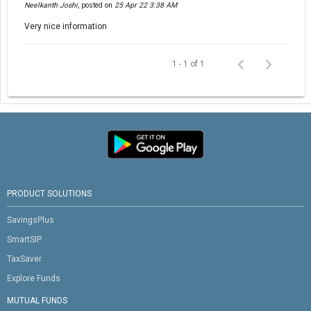
Neelkanth Joshi
,
posted on
25 Apr 22 3:38 AM
Very nice information
1 - 1 of 1
PRODUCT SOLUTIONS
SavingsPlus
SmartSIP
TaxSaver
Explore Funds
MUTUAL FUNDS