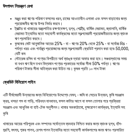
উৎপাদন নিয়ন্ত্রণ রেখা
মঞ্জুর করা ঋণের পরিমাণ ফসলের ধরন, চাষের আওতাধীন এলাকা এবং ফসল বাড়ানোর জন্য
প্রয়োজনীয় ঋণের উপর নির্ভর করবে।
ট্রাক্টর বা খামারের যন্ত্রপাতির রক্ষণাবেক্ষণ, দুগ্ধ, পোল্ট্রি, বার্ষিক মেরামত, জ্বালানি, বার্ষিক
মেরামত ইত্যাদির মতো সহযোগী কার্যক্রমের মতো স্বল্পমেয়াদী প্রয়োজনীয়তার জন্য ব্যাংক
ঋণ প্রসারিত করবে।
কৃষকের মোট আনুমানিক আয়ের 25% - বা - ঋণের 20% থেকে 25% - বা সর্বোচ্চ Rs -
পর্যন্ত খরচ এবং গার্হস্থ্য প্রয়োজনের জন্য স্বল্পমেয়াদী ক্রেডিট প্রদান করা হবে৷ 50,000,
যেটি কম
স্টোরেজ রসিদ বা পণ্যের বিপরীতে অর্থ ব্যাঙ্ক দ্বারা অফার করা হবে। সঞ্চয়স্থানের সময়
বা যখন ঋণ ছিল তখন বিদ্যমান পণ্যের প্রকারের সর্বোচ্চ সীমা 50% পর্যন্ত। ঋণের
পরিমাণ টাকার সীমা অতিক্রম করা উচিত নয়। কৃষক প্রতি ১০ লাখ টাকা
ক্রেডিট বিনিয়োগ লাইন
এটি দীর্ঘমেয়াদী উন্নয়নের জন্য বিনিয়োগের উদ্দেশ্যে যেমন, - জমি বা সেচের উন্নয়ন, কৃষি সরঞ্জাম
ক্রয়, খসড়া পশু বা গাড়ি, পরিবহন যানবাহন, ফসল কাটার আগে বা ফসল তোলার পরে প্রক্রিয়া
সরঞ্জাম এবং আধুনিক বা হাই-টেক অনুশীলন। খামার অবকাঠামো, বৃক্ষরোপণ কার্যক্রম, ইত্যাদি সহ
কৃষি
খামারের আয়ের পরিপূরক এবং সম্পদের সর্বোত্তম ব্যবহার নিশ্চিত করার জন্য ব্যাংক দুগ্ধ, হাঁস-
মুরগি, মৎস্য, শূকর পালন, রেশম পালন ইত্যাদির মতো সহযোগী কার্যকলাপের জন্য ঋণও প্রসারিত