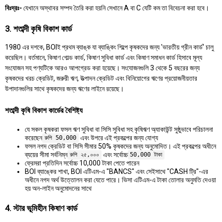
বিঃদ্রঃ-
যেখানে অস্থাবর সম্পদ তৈরি করা হয়নি সেখানে A বা C যেটি কম তা বিবেচনা করা হবে।
3. শতাব্দী কৃষি বিকাশ কার্ড
1980 এর দশকে, BOIই প্রথম ব্যাঙ্ক যা ব্যাঙ্কিং শিল্পে কৃষকদের জন্য 'ভারতীয় গ্রীন কার্ড' চালু
করেছিল। বর্তমানে, কিষাণ গোল্ড কার্ড, কিষাণ সুবিধা কার্ড এবং কিষাণ সমাধন কার্ড হিসাবে মূল্য
সংযোজন সহ পণ্যটিকে আরও আপগ্রেড করা হয়েছে। সংযোজনগুলি 3 থেকে 5 বছরের জন্য
কৃষকদের খরচ ক্রেডিট, জরুরী ঋণ, উত্পাদন ক্রেডিট এবং বিনিয়োগের ঋণের প্রয়োজনীয়তার
উপাদানগুলির সাথে কৃষকদের জন্য ঋণের লাইনে রয়েছে।
শতাব্দী কৃষি বিকাশ কার্ডের বৈশিষ্ট্য
যে সকল কৃষকরা ফসল ঋণ সুবিধা বা সিসি সুবিধা সহ কৃষিঋণ অ্যাকাউন্ট সুষ্ঠুভাবে পরিচালনা
করেছেন
এবং উপরে এই প্রকল্পের জন্য যোগ্য
রুপি 50,000
ফসল নগদ ক্রেডিট বা সিসি সীমার 50% কৃষকদের জন্য অনুমোদিত। এই প্রকল্পের অধীনে
ব্যয়ের সীমা সর্বনিম্ন
এবং সর্বোচ্চ
রুপি ২৫,০০০
50,000 টাকা
ফ্রেমরা প্রতিদিন সর্বোচ্চ 10,000 টাকা পেতে পারেন
BOI ব্যাঙ্কের শাখা, BOI এটিএম-এ "BANCS" এবং সেইসাথে "CASH ট্রি"-এর
অধীনে নগদ অর্থ উত্তোলন করা যেতে পারে। ভিসা এটিএম-এ টাকা তোলার অনুমতি দেওয়া
হয় অন-লাইন অনুমোদনের সাথে
4. স্টার ভূমিহীন কিষাণ কার্ড