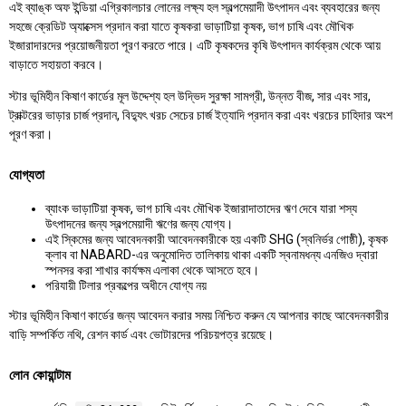
এই ব্যাঙ্ক অফ ইন্ডিয়া এগ্রিকালচার লোনের লক্ষ্য হল স্বল্পমেয়াদী উৎপাদন এবং ব্যবহারের জন্য
সহজে ক্রেডিট অ্যাক্সেস প্রদান করা যাতে কৃষকরা ভাড়াটিয়া কৃষক, ভাগ চাষি এবং মৌখিক
ইজারাদারদের প্রয়োজনীয়তা পূরণ করতে পারে। এটি কৃষকদের কৃষি উৎপাদন কার্যক্রম থেকে আয়
বাড়াতে সহায়তা করবে।
স্টার ভূমিহীন কিষাণ কার্ডের মূল উদ্দেশ্য হল উদ্ভিদ সুরক্ষা সামগ্রী, উন্নত বীজ, সার এবং সার,
ট্রাক্টরের ভাড়ার চার্জ প্রদান, বিদ্যুৎ খরচ সেচের চার্জ ইত্যাদি প্রদান করা এবং খরচের চাহিদার অংশ
পূরণ করা।
যোগ্যতা
ব্যাংক ভাড়াটিয়া কৃষক, ভাগ চাষি এবং মৌখিক ইজারাদাতাদের ঋণ দেবে যারা শস্য
উৎপাদনের জন্য স্বল্পমেয়াদী ঋণের জন্য যোগ্য।
এই স্কিমের জন্য আবেদনকারী আবেদনকারীকে হয় একটি SHG (স্বনির্ভর গোষ্ঠী), কৃষক
ক্লাব বা NABARD-এর অনুমোদিত তালিকায় থাকা একটি স্বনামধন্য এনজিও দ্বারা
স্পনসর করা শাখার কার্যক্ষম এলাকা থেকে আসতে হবে।
পরিযায়ী টিলার প্রকল্পের অধীনে যোগ্য নয়
স্টার ভূমিহীন কিষাণ কার্ডের জন্য আবেদন করার সময় নিশ্চিত করুন যে আপনার কাছে আবেদনকারীর
বাড়ি সম্পর্কিত নথি, রেশন কার্ড এবং ভোটারদের পরিচয়পত্র রয়েছে।
লোন কোয়ান্টাম