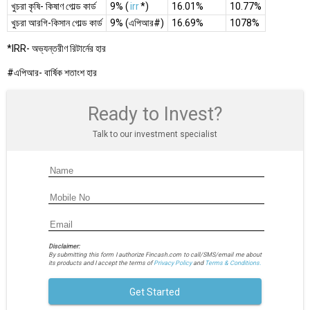
খুচরা কৃষি- কিষাণ গোল্ড কার্ড
9% (
irr
*)
16.01%
10.77%
খুচরা আরগি-কিসান গোল্ড কার্ড
9% (এপিআর#)
16.69%
1078%
*IRR- অভ্যন্তরীণ রিটার্নের হার
#এপিআর- বার্ষিক শতাংশ হার
Ready to Invest?
Talk to our investment specialist
Disclaimer:
By submitting this form I authorize Fincash.com to call/SMS/email me about
its products and I accept the terms of
Privacy Policy
and
Terms & Conditions.
Get Started