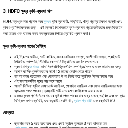
3. HDFC ক্ষুদ্র কৃষি-ব্যবসা ঋণ
HDFC ব্যাঙ্ক কাজ প্রদান করে
মূলধন
কৃষি ব্যবসায়ী, আড়তিয়া, খাদ্য প্রক্রিয়াকরণ সংস্থা এবং
কৃষি রপ্তানিকারকদের জন্য। এই স্কিমটি বিশেষভাবে কৃষি-ব্যবসার প্রয়োজনীয়তার জন্য ডিজাইন
করা হয়েছে এবং তাদের লক্ষ্য হল দ্রুততম উপায়ে ক্রেডিট প্রদান করা।
ক্ষুদ্র কৃষি-ব্যবসা ঋণের বৈশিষ্ট্য
এই স্কিমের অধীনে, কেউ ব্যক্তি, একক মালিকানা সংস্থা, অংশীদারি সংস্থা, প্রাইভেট
লিমিটেড কোম্পানি, লিমিটেড কোম্পানি ইত্যাদিতে তহবিল পেতে পারে
গ্রহণযোগ্য
জামানত
আবাসিক/বাণিজ্যিক/শিল্প সম্পত্তি/নগদ ও তরল জামানতের জন্য
আপনি বার্ষিক পুনর্নবীকরণের সাথে 12 মাসের মেয়াদ পেতে পারেন
ঋণ আপনার প্রয়োজন এবং যোগ্যতার উপর নির্ভর করে সুরক্ষিত স্কিম অফার করে
এই ঋণ আকর্ষণীয় সুদের হার সঙ্গে আসে
আপনি বিভিন্ন সুবিধা যেমন নেট ব্যাঙ্কিং, মোবাইল ব্যাঙ্কিং এবং ফোন ব্যাঙ্কিংয়ের জন্য
অ্যাক্সেস পেতে পারেন। ব্যাঙ্কটি মাল্টি-লোকেশন ব্যাঙ্কিংও অফার করে৷
একজন কৃষক প্রতিদিনের খরচের সুবিধা পেতে পারেন যার মধ্যে রয়েছে তহবিল এবং নন-ফান্ড
ভিত্তিক নগদ ক্রেডিট, ওভারড্রাফ্ট, মেয়াদী ঋণ,
ব্যাংক গ্যারান্টি
এবং ক্রেডিট চিঠি
যোগ্যতা
ব্যবসার বয়স 5 বছর হতে হবে এবং একই স্থানে ন্যূনতম 3 বছর থাকতে হবে