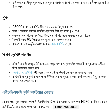
যদি ফসলের মৌসুম ব্যর্থ হয়, তবে ব্যাংক ঋণের পরিমাণ চার বছর বা তার বেশি পর্যন্ত বাড়িয়ে
দিতে পারে
সুবিধা
25000 টাকার ক্রেডিট সীমা সহ চেক বই ইস্যু করা হবে
কিষাণ ক্রেডিট কার্ডের সর্বোচ্চ ক্রেডিট সীমা হল টাকা। ৩ লাখ
একজন কৃষক ঋণের অর্থ দিয়ে বীজ, সার, খামার সরঞ্জাম ক্রয় করতে পারেন
স্কিমটি গড়ে 9% পিএতে কম সুদের হার আকর্ষণ করে।
কৃষকদের সঙ্গে ভর্তুকি দেওয়া হবে ক
ভাল ক্রেডিট
স্কোর
কিষাণ ক্রেডিট কার্ড বীমা
এইচডিএফসি ব্যাঙ্ক নির্দিষ্ট ধরনের শস্য ঋণের জন্য জাতীয় ফসল বীমা প্রকল্পের অধীনে
বীমা কভারেজ অফার করে
ব্যক্তিগত দুর্ঘটনা
70 বছরের কম বয়সী কার্ডধারীদের কভারেজ দেওয়া হবে
কার্ডধারীরা প্রাকৃতিক দুর্যোগ বা কীটপতঙ্গের আক্রমণের পরে ব্যর্থ ফসলের মৌসুমের জন্য
কভারেজও পেতে পারেন
এইচডিএফসি কৃষি কাস্টমার কেয়ার
কোনো প্রশ্নের ক্ষেত্রে, আপনি নিম্নলিখিত টোল ফ্রি নম্বরে ডায়াল করে HDFC কাস্টমার কেয়ার
এক্সিকিউটিভদের সাথে যোগাযোগ করতে পারেন-
1800 258 3838