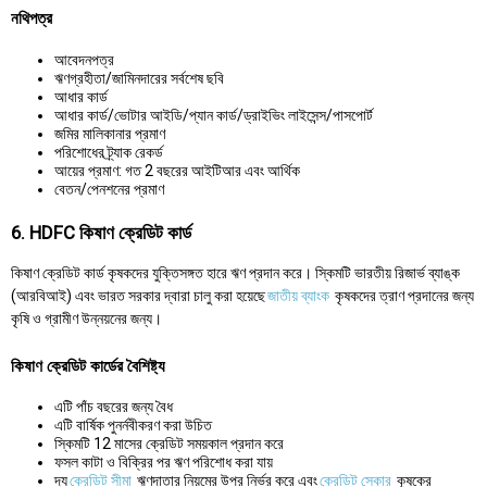
নথিপত্র
আবেদনপত্র
ঋণগ্রহীতা/জামিনদারের সর্বশেষ ছবি
আধার কার্ড
আধার কার্ড/ভোটার আইডি/প্যান কার্ড/ড্রাইভিং লাইসেন্স/পাসপোর্ট
জমির মালিকানার প্রমাণ
পরিশোধের ট্র্যাক রেকর্ড
আয়ের প্রমাণ: গত 2 বছরের আইটিআর এবং আর্থিক
বেতন/পেনশনের প্রমাণ
6. HDFC কিষাণ ক্রেডিট কার্ড
কিষাণ ক্রেডিট কার্ড কৃষকদের যুক্তিসঙ্গত হারে ঋণ প্রদান করে। স্কিমটি ভারতীয় রিজার্ভ ব্যাঙ্ক
(আরবিআই) এবং ভারত সরকার দ্বারা চালু করা হয়েছে
জাতীয় ব্যাংক
কৃষকদের ত্রাণ প্রদানের জন্য
কৃষি ও গ্রামীণ উন্নয়নের জন্য।
কিষাণ ক্রেডিট কার্ডের বৈশিষ্ট্য
এটি পাঁচ বছরের জন্য বৈধ
এটি বার্ষিক পুনর্নবীকরণ করা উচিত
স্কিমটি 12 মাসের ক্রেডিট সময়কাল প্রদান করে
ফসল কাটা ও বিক্রির পর ঋণ পরিশোধ করা যায়
দ্য
ক্রেডিট সীমা
ঋণদাতার নিয়মের উপর নির্ভর করে এবং
ক্রেডিট স্কোর
কৃষকের