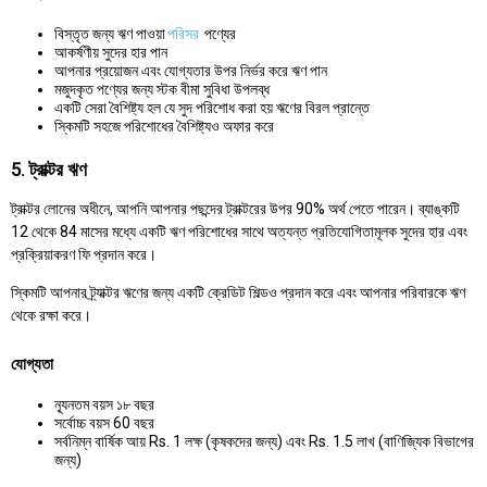
বিস্তৃত জন্য ঋণ পাওয়া
পরিসর
পণ্যের
আকর্ষণীয় সুদের হার পান
আপনার প্রয়োজন এবং যোগ্যতার উপর নির্ভর করে ঋণ পান
মজুদকৃত পণ্যের জন্য স্টক বীমা সুবিধা উপলব্ধ
একটি সেরা বৈশিষ্ট্য হল যে সুদ পরিশোধ করা হয় ঋণের বিরল প্রান্তে
স্কিমটি সহজে পরিশোধের বৈশিষ্ট্যও অফার করে
5. ট্রাক্টর ঋণ
ট্রাক্টর লোনের অধীনে, আপনি আপনার পছন্দের ট্রাক্টরের উপর 90% অর্থ পেতে পারেন। ব্যাঙ্কটি
12 থেকে 84 মাসের মধ্যে একটি ঋণ পরিশোধের সাথে অত্যন্ত প্রতিযোগিতামূলক সুদের হার এবং
প্রক্রিয়াকরণ ফি প্রদান করে।
স্কিমটি আপনার ট্র্যাক্টর ঋণের জন্য একটি ক্রেডিট শিল্ডও প্রদান করে এবং আপনার পরিবারকে ঋণ
থেকে রক্ষা করে।
যোগ্যতা
ন্যূনতম বয়স ১৮ বছর
সর্বোচ্চ বয়স 60 বছর
সর্বনিম্ন বার্ষিক আয় Rs. 1 লক্ষ (কৃষকদের জন্য) এবং Rs. 1.5 লাখ (বাণিজ্যিক বিভাগের
জন্য)