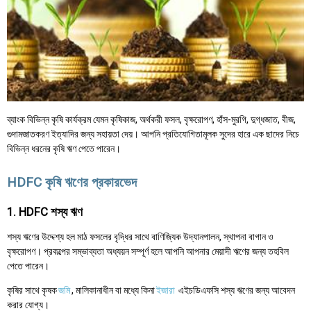
ব্যাংক বিভিন্ন কৃষি কার্যক্রম যেমন কৃষিকাজ, অর্থকরী ফসল, বৃক্ষরোপণ, হাঁস-মুরগি, দুগ্ধজাত, বীজ,
গুদামজাতকরণ ইত্যাদির জন্য সহায়তা দেয়। আপনি প্রতিযোগিতামূলক সুদের হারে এক ছাদের নিচে
বিভিন্ন ধরনের কৃষি ঋণ পেতে পারেন।
HDFC কৃষি ঋণের প্রকারভেদ
1. HDFC শস্য ঋণ
শস্য ঋণের উদ্দেশ্য হল মাঠ ফসলের বৃদ্ধির সাথে বাণিজ্যিক উদ্যানপালন, স্থাপনা বাগান ও
বৃক্ষরোপণ। প্রকল্পের সম্ভাব্যতা অধ্যয়ন সম্পূর্ণ হলে আপনি আপনার মেয়াদী ঋণের জন্য তহবিল
পেতে পারেন।
কৃষির সাথে কৃষক
জমি
, মালিকানাধীন বা মধ্যে কিনা
ইজারা
এইচডিএফসি শস্য ঋণের জন্য আবেদন
করার যোগ্য।