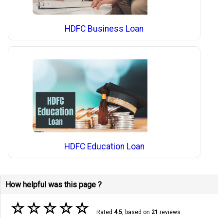
HDFC Business Loan
HDFC Education Loan
How helpful was this page ?
☆
☆
☆
☆
☆
Rated
4.5
, based on
21
reviews.