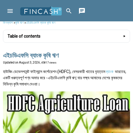
ফিনক্যাশ
»
কৃষি ঋণ
»
এইচডিএফসি ব্যাংক কৃষি ঋণ
Table of contents
এইচডিএফসি ব্যাংক কৃষি ঋণ
Updated on
August 3, 2026
, 45817 views
হাউজিং ডেভেলপমেন্ট ফাইন্যান্স কর্পোরেশন (HDFC), বেসরকারী খাতের বৃহত্তম
ব্যাংক
ভারতের,
একটি গুরুত্বপূর্ণ পণ্য অফার করে -
এইচডিএফসি কৃষি ঋণ
, যার লক্ষ্য আমাদের দেশের কৃষকদের
বিভিন্ন কৃষি সমাধান দেওয়া।