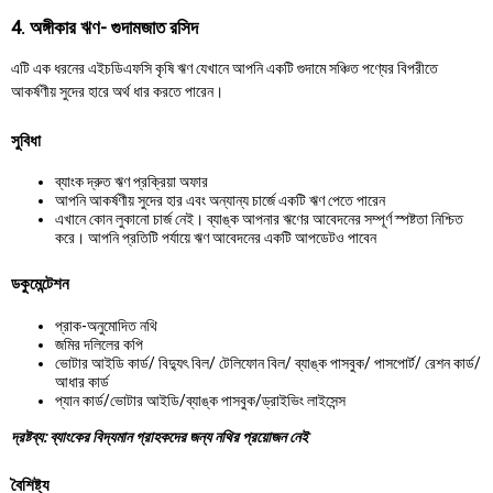
4. অঙ্গীকার ঋণ- গুদামজাত রসিদ
এটি এক ধরনের এইচডিএফসি কৃষি ঋণ যেখানে আপনি একটি গুদামে সঞ্চিত পণ্যের বিপরীতে
আকর্ষণীয় সুদের হারে অর্থ ধার করতে পারেন।
সুবিধা
ব্যাংক দ্রুত ঋণ প্রক্রিয়া অফার
আপনি আকর্ষণীয় সুদের হার এবং অন্যান্য চার্জে একটি ঋণ পেতে পারেন
এখানে কোন লুকানো চার্জ নেই। ব্যাঙ্ক আপনার ঋণের আবেদনের সম্পূর্ণ স্পষ্টতা নিশ্চিত
করে। আপনি প্রতিটি পর্যায়ে ঋণ আবেদনের একটি আপডেটও পাবেন
ডকুমেন্টেশন
প্রাক-অনুমোদিত নথি
জমির দলিলের কপি
ভোটার আইডি কার্ড/ বিদ্যুৎ বিল/ টেলিফোন বিল/ ব্যাঙ্ক পাসবুক/ পাসপোর্ট/ রেশন কার্ড/
আধার কার্ড
প্যান কার্ড/ভোটার আইডি/ব্যাঙ্ক পাসবুক/ড্রাইভিং লাইসেন্স
দ্রষ্টব্য: ব্যাংকের বিদ্যমান গ্রাহকদের জন্য নথির প্রয়োজন নেই
বৈশিষ্ট্য