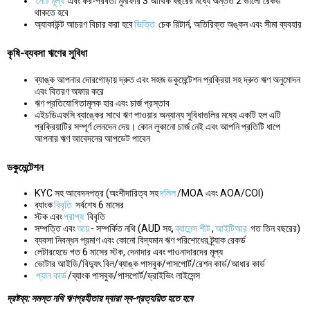
মোট মূল্য
এবং কর-পরবর্তী মুনাফার 3 আর্থিক বছরের মধ্যে অন্তত 2 ভালো রেকর্ড
থাকতে হবে
অ্যাকাউন্ট আচরণ বিচার করা হবে
ভিত্তি
চেক রিটার্ন, অতিরিক্ত অঙ্কন এবং সীমা ব্যবহার
কৃষি-ব্যবসা ঋণের সুবিধা
ব্যাঙ্ক আপনার দোরগোড়ায় দ্রুত এবং সহজ ডকুমেন্টেশন প্রক্রিয়া সহ দ্রুত ঋণ অনুমোদন
এবং বিতরণ অফার করে
ঋণ প্রতিযোগিতামূলক হার এবং চার্জ প্রস্তাব
এইচডিএফসি ব্যাঙ্কের সাথে ঋণ পাওয়ার অন্যান্য সুবিধাগুলির মধ্যে একটি হল এটি
প্রক্রিয়াটির সম্পূর্ণ লেনদেন দেয়। কোন লুকানো চার্জ নেই এবং আপনি প্রতিটি ধাপে
আপনার ঋণ আবেদনের আপডেট পাবেন
ডকুমেন্টেশন
KYC সহ আবেদনপত্র (অংশীদারিত্ব সহ
দলিল
/MOA এবং AOA/COI)
ব্যাংক
বিবৃতি
সর্বশেষ 6 মাসের
স্টক এবং
প্রাপ্য
বিবৃতি
সম্পত্তি এবং
আয়
- সম্পর্কিত নথি (AUD সহ,
ব্যালেন্স শীট
,
আইটিআর
গত তিন বছরের)
ব্যবসা নিবন্ধন প্রমাণ এবং কোনো বিদ্যমান ঋণ পরিশোধের ট্র্যাক রেকর্ড
লেটারহেডে গত 6 মাসের স্টক, দেনাদার এবং পাওনাদারদের মূল্য
ভোটার আইডি/বিদ্যুৎ বিল/ব্যাঙ্ক পাসবুক/পাসপোর্ট/রেশন কার্ড/আধার কার্ড
প্যান কার্ড
/ব্যাংক পাসবুক/পাসপোর্ট/ড্রাইভিং লাইসেন্স
দ্রষ্টব্য: সমস্ত নথি ঋণগ্রহীতার দ্বারা স্ব-প্রত্যয়িত হতে হবে