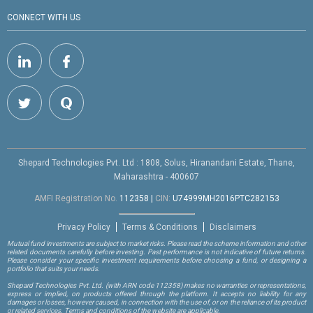
CONNECT WITH US
Shepard Technologies Pvt. Ltd : 1808, Solus, Hiranandani Estate, Thane,
Maharashtra - 400607
AMFI Registration No.
112358
|
CIN:
U74999MH2016PTC282153
Privacy Policy
Terms & Conditions
Disclaimers
Mutual fund investments are subject to market risks. Please read the scheme information and other
related documents carefully before investing. Past performance is not indicative of future returns.
Please consider your specific investment requirements before choosing a fund, or designing a
portfolio that suits your needs.
Shepard Technologies Pvt. Ltd.
(with ARN code 112358)
makes no warranties or representations,
express or implied, on products offered through the platform. It accepts no liability for any
damages or losses, however caused, in connection with the use of, or on the reliance of its product
or related services. Terms and conditions of the website are applicable.