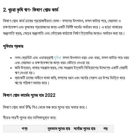
2. খুচরা কৃষি ঋণ- কিষাণ গোল্ড কার্ড
কিষাণ গোল্ড কার্ড চাষের প্রয়োজনীয়তা যেমন - ফসলের উৎপাদন, ফসল কাটার পরে, মেরামত ও
রক্ষণাবেক্ষণ এবং কৃষকের প্রয়োজনের জন্য একটি নির্দিষ্ট অর্থের অর্থায়ন করে। এ ছাড়া খামারের
যন্ত্রপাতি ক্রয়, সেচের যন্ত্রপাতি এবং স্টোরেজ কাঠামো নির্মাণ ইত্যাদির জন্যও অর্থায়ন করা হয়।
সুবিধার প্রকার
নগদ ক্রেডিট এবং ওভারড্রাফ্ট
সুবিধা
ফসল উৎপাদন খরচ এবং খরচ, ফসল কাটার পরে খরচ
এবং মেরামত ও রক্ষণাবেক্ষণের জন্য খরচ মেটাতে দেওয়া হয়
জমি উন্নয়ন, খামার সরঞ্জাম ক্রয়, সেচ সরঞ্জাম ইত্যাদি বিনিয়োগের উদ্দেশ্যে একটি মেয়াদী
ঋণ দেওয়া হয়।
ব্যাংকটি চাষের অধীনে থাকা জমি, ফসলের ধরন এবং অর্থের স্কেল এর উপর ভিত্তি করে
ঋণের পরিমাণ অফার করে।
কিষাণ গোল্ড কার্ডের সুদের হার 2022
কিষাণ গোল্ড কার্ড 9% পিএ থেকে শুরু করে সুদের হার অফার করে।
নীচের সারণী সুদের হার তালিকাভুক্ত করে:
পণ্য
ন্যূনতম সুদের হার
সর্বোচ্চ সুদের হার
গড়