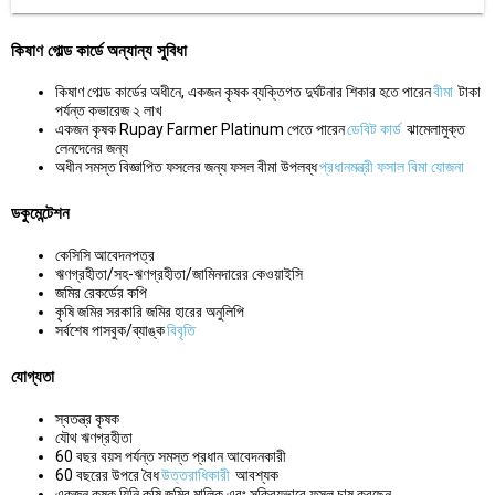
কিষাণ গোল্ড কার্ডে অন্যান্য সুবিধা
কিষাণ গোল্ড কার্ডের অধীনে, একজন কৃষক ব্যক্তিগত দুর্ঘটনার শিকার হতে পারেন
বীমা
টাকা
পর্যন্ত কভারেজ ২ লাখ
একজন কৃষক Rupay Farmer Platinum পেতে পারেন
ডেবিট কার্ড
ঝামেলামুক্ত
লেনদেনের জন্য
অধীন সমস্ত বিজ্ঞাপিত ফসলের জন্য ফসল বীমা উপলব্ধ
প্রধানমন্ত্রী ফসাল বিমা যোজনা
ডকুমেন্টেশন
কেসিসি আবেদনপত্র
ঋণগ্রহীতা/সহ-ঋণগ্রহীতা/জামিনদারের কেওয়াইসি
জমির রেকর্ডের কপি
কৃষি জমির সরকারি জমির হারের অনুলিপি
সর্বশেষ পাসবুক/ব্যাঙ্ক
বিবৃতি
যোগ্যতা
স্বতন্ত্র কৃষক
যৌথ ঋণগ্রহীতা
60 বছর বয়স পর্যন্ত সমস্ত প্রধান আবেদনকারী
60 বছরের উপরে বৈধ
উত্তরাধিকারী
আবশ্যক
একজন কৃষক যিনি কৃষি জমির মালিক এবং সক্রিয়ভাবে ফসল চাষ করছেন