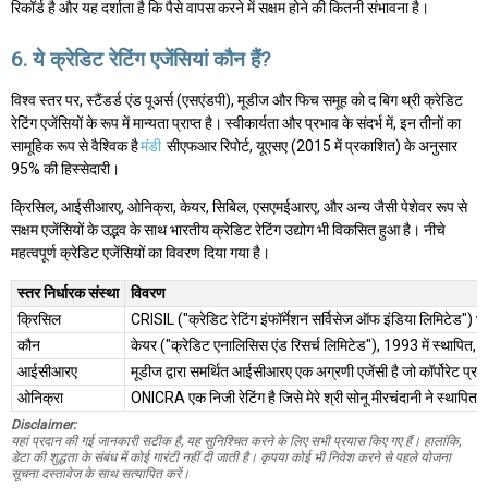
रिकॉर्ड है और यह दर्शाता है कि पैसे वापस करने में सक्षम होने की कितनी संभावना है।
6. ये क्रेडिट रेटिंग एजेंसियां कौन हैं?
विश्व स्तर पर, स्टैंडर्ड एंड पूअर्स (एसएंडपी), मूडीज और फिच समूह को द बिग थ्री क्रेडिट
रेटिंग एजेंसियों के रूप में मान्यता प्राप्त है। स्वीकार्यता और प्रभाव के संदर्भ में, इन तीनों का
सामूहिक रूप से वैश्विक है
मंडी
सीएफआर रिपोर्ट, यूएसए (2015 में प्रकाशित) के अनुसार
95% की हिस्सेदारी।
क्रिसिल, आईसीआरए, ओनिक्रा, केयर, सिबिल, एसएमईआरए, और अन्य जैसी पेशेवर रूप से
सक्षम एजेंसियों के उद्भव के साथ भारतीय क्रेडिट रेटिंग उद्योग भी विकसित हुआ है। नीचे
महत्वपूर्ण क्रेडिट एजेंसियों का विवरण दिया गया है।
स्तर निर्धारक संस्था
विवरण
क्रिसिल
CRISIL ("क्रेडिट रेटिंग इंफॉर्मेशन सर्विसेज ऑफ इंडिया लिमिटेड") भ
कौन
केयर ("क्रेडिट एनालिसिस एंड रिसर्च लिमिटेड"), 1993 में स्थापित, आ
आईसीआरए
मूडीज द्वारा समर्थित आईसीआरए एक अग्रणी एजेंसी है जो कॉर्पोरेट प्रशा
ओनिक्रा
ONICRA एक निजी रेटिंग है जिसे मेरे श्री सोनू मीरचंदानी ने स्थापित क
Disclaimer:
यहां प्रदान की गई जानकारी सटीक है, यह सुनिश्चित करने के लिए सभी प्रयास किए गए हैं। हालांकि,
डेटा की शुद्धता के संबंध में कोई गारंटी नहीं दी जाती है। कृपया कोई भी निवेश करने से पहले योजना
सूचना दस्तावेज के साथ सत्यापित करें।