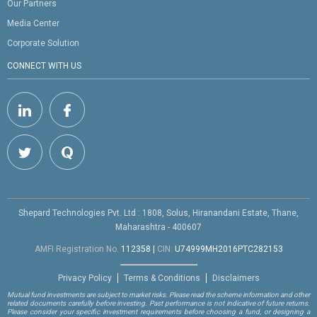
Our Partners
Media Center
Corporate Solution
CONNECT WITH US
Shepard Technologies Pvt. Ltd : 1808, Solus, Hiranandani Estate, Thane,
Maharashtra - 400607
AMFI Registration No.
112358
|
CIN:
U74999MH2016PTC282153
Privacy Policy
Terms & Conditions
Disclaimers
Mutual fund investments are subject to market risks. Please read the scheme information and other
related documents carefully before investing. Past performance is not indicative of future returns.
Please consider your specific investment requirements before choosing a fund, or designing a