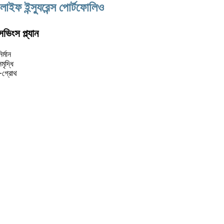
াইফ ইন্স্যুরেন্স পোর্টফোলিও
িংস প্ল্যান
র্মান
ৃদ্ধি
গ্রোথ