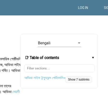
LOG IN
SI
Bengali
📑 Table of contents
সায়িক গোষ্ঠীগুলির
 আজ, আভিভা লাইফ
্য গর্বিত। আভিভা
আভিভা লাইফ ইন্স্যুরেন্স পোর্টফোলিও
Show 7 sublinks
পনা তাদের
ছে। আভিভা
মেয়াদী