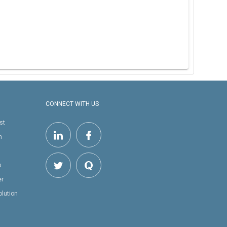
CONNECT WITH US
st
h
s
er
olution