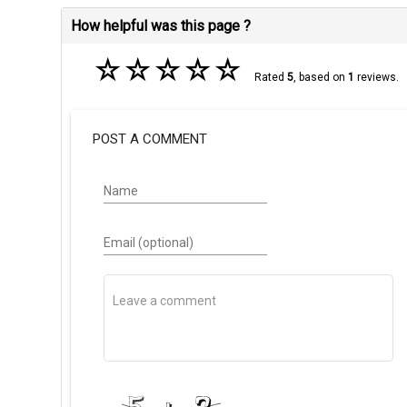
How helpful was this page ?
☆
☆
☆
☆
☆
Rated
5
, based on
1
reviews.
POST A COMMENT
Name
Email (optional)