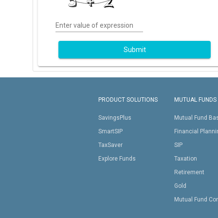
Enter value of expression
Submit
PRODUCT SOLUTIONS
MUTUAL FUNDS
SavingsPlus
Mutual Fund Ba
SmartSIP
Financial Plann
TaxSaver
SIP
Explore Funds
Taxation
Retirement
Gold
Mutual Fund Co