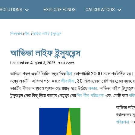
SOLUTIONS
EXPLORE FUNDS
CALCULATORS
ফিনক্যাশ
»
বীমা
»
আভিভা লাইফ ইন্স্যুরেন্স
আভিভা লাইফ ইন্স্যুরেন্স
Updated on
August 3, 2026
, 9953 views
আভিভা গ্রুপ একটি ব্রিটিশ বহুজাতিক
বীমা
কোম্পানিটি 2000 সালে প্রতিষ্ঠিত হয়। এ
মধ্যে একটি - আভিভা গঠন করতে
জীবনবীমা
. 30 মিলিয়নেরও বেশি গ্রাহকের ব্য
ভারতীয় বীমার অন্যতম প্রধান খেলোয়াড় হয়ে উঠেছে
বাজার
. আভিভা লাইফ ইন্স্যুরেন
ইন্স্যুরেন্স সেরা কিছু নিয়ে বাজারে নেতৃত্ব দেয়
শিশু বীমা পরিকল্পনা
এবং একটি ভাল
পরি
আভিভা লাইফ ই
গ্রাহকদের স
পরিকল্পনা
এবং