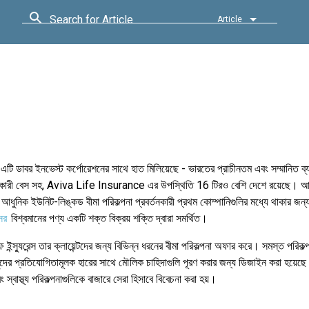
Search for Article
Article
টি ডাবর ইনভেস্ট কর্পোরেশনের সাথে হাত মিলিয়েছে - ভারতের প্রাচীনতম এবং সম্মানিত ব্যব
বহারকারী বেস সহ, Aviva Life Insurance এর উপস্থিতি 16 টিরও বেশি দেশে রয়েছে।
্স আধুনিক ইউনিট-লিঙ্কড বীমা পরিকল্পনা প্রবর্তনকারী প্রথম কোম্পানিগুলির মধ্যে থাকার জন
সর
বিশ্বমানের পণ্য একটি শক্ত বিক্রয় শক্তি দ্বারা সমর্থিত।
ন্স্যুরেন্স তার ক্লায়েন্টদের জন্য বিভিন্ন ধরনের বীমা পরিকল্পনা অফার করে। সমস্ত পরিকল্
ুদের প্রতিযোগিতামূলক হারের সাথে মৌলিক চাহিদাগুলি পূরণ করার জন্য ডিজাইন করা হয়ে
 স্বাস্থ্য পরিকল্পনাগুলিকে বাজারে সেরা হিসাবে বিবেচনা করা হয়।