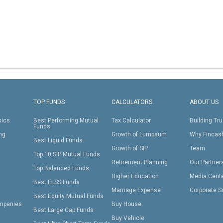
TOP FUNDS
CALCULATORS
ABOUT US
sics
Best Performing Mutual
Tax Calculator
Building Tru
Funds
ing
Growth of Lumpsum
Why Fincas
Best Liquid Funds
Growth of SIP
Team
Top 10 SIP Mutual Funds
Retirement Planning
Our Partner
Top Balanced Funds
Higher Education
Media Cent
Best ELSS Funds
Marriage Expense
Corporate S
Best Equity Mutual Funds
mpanies
Buy House
Best Large Cap Funds
Buy Vehicle