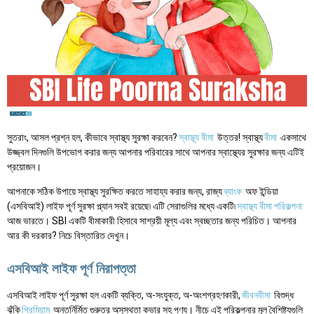
সুতরাং, আসল প্রশ্ন হল, কীভাবে স্বাস্থ্য সুরক্ষা করবেন?
স্বাস্থ্য বীমা
উত্তর! স্বাস্থ্য
বীমা
একসাথে
উজ্জ্বল দিনগুলি উপভোগ করার জন্য আপনার পরিবারের সাথে আপনার স্বাস্থ্যের সুরক্ষার জন্য এটিই
প্রয়োজন।
আপনাকে সঠিক উপায়ে স্বাস্থ্য সুরক্ষিত করতে সাহায্য করার জন্য, রাজ্য
ব্যাংক
অফ ইন্ডিয়া
(এসবিআই) লাইফ পূর্ণ সুরক্ষা প্ল্যান সবই রয়েছে৷ এটি সেরাগুলির মধ্যে একটি৷
স্বাস্থ্য বীমা পরিকল্পনা
আজ ভারতে। SBI একটি বীমাকারী হিসাবে সাশ্রয়ী মূল্য এবং স্বচ্ছতার জন্য পরিচিত। আপনার
আর কী দরকার? নিচে বিস্তারিত দেখুন।
এসবিআই লাইফ পূর্ণ নিরাপত্তা
এসবিআই লাইফ পূর্ণ সুরক্ষা হল একটি ব্যক্তি, অ-সংযুক্ত, অ-অংশগ্রহণকারী,
জীবনবীমা
বিশুদ্ধ
ঝুঁকি
প্রিমিয়াম
অন্তর্নির্মিত গুরুতর অসুস্থতা কভার সহ পণ্য। নীচে এই পরিকল্পনার মূল বৈশিষ্ট্যগুলি