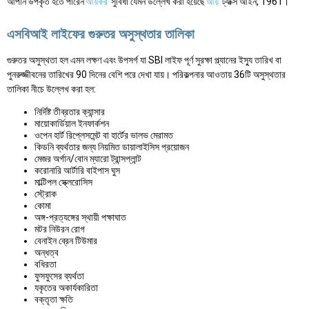
আপনি উপকৃত হতে পারেন
আয়কর
সুবিধা যেমন উল্লেখ করা হয়েছে
আয়
ট্যাক্স আইন, 1961।
এসবিআই লাইফের গুরুতর অসুস্থতার তালিকা
গুরুতর অসুস্থতা হল এমন লক্ষণ এবং উপসর্গ যা SBI লাইফ পূর্ণ সুরক্ষা প্ল্যানের ইস্যু তারিখ বা
পুনরুজ্জীবনের তারিখের 90 দিনের বেশি পরে দেখা যায়। পরিকল্পনার আওতায় 36টি অসুস্থতার
তালিকা নীচে উল্লেখ করা হল:
নির্দিষ্ট তীব্রতার ক্যান্সার
মায়োকার্ডিয়াল ইনফার্কশন
ওপেন হার্ট রিপ্লেসমেন্ট বা হার্টের ভালভ মেরামত
কিডনি ব্যর্থতার জন্য নিয়মিত ডায়ালাইসিস প্রয়োজন
মেজর অর্গান/বোন ম্যারো ট্রান্সপ্লান্ট
করোনারি আর্টারি বাইপাস ঘুস
মাল্টিপল স্ক্লেরোসিস
স্ট্রোক
কোমা
অঙ্গ-প্রত্যঙ্গের স্থায়ী পক্ষাঘাত
মটর নিউরন রোগ
বেনাইন ব্রেন টিউমার
অন্ধত্ব
বধিরতা
ফুসফুসের ব্যর্থতা
যকৃতের অকার্যকারিতা
বক্তৃতা ক্ষতি