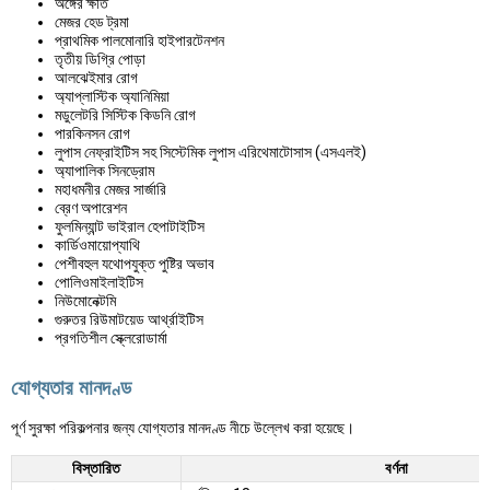
অঙ্গের ক্ষতি
মেজর হেড ট্রমা
প্রাথমিক পালমোনারি হাইপারটেনশন
তৃতীয় ডিগ্রি পোড়া
আলঝেইমার রোগ
অ্যাপ্লাস্টিক অ্যানিমিয়া
মডুলেটরি সিস্টিক কিডনি রোগ
পারকিনসন রোগ
লুপাস নেফ্রাইটিস সহ সিস্টেমিক লুপাস এরিথেমাটোসাস (এসএলই)
অ্যাপালিক সিনড্রোম
মহাধমনীর মেজর সার্জারি
ব্রেণ অপারেশন
ফুলমিন্যান্ট ভাইরাল হেপাটাইটিস
কার্ডিওমায়োপ্যাথি
পেশীবহুল যথোপযুক্ত পুষ্টির অভাব
পোলিওমাইলাইটিস
নিউমোনেক্টমি
গুরুতর রিউমাটয়েড আর্থ্রাইটিস
প্রগতিশীল স্ক্লেরোডার্মা
যোগ্যতার মানদণ্ড
পূর্ণ সুরক্ষা পরিকল্পনার জন্য যোগ্যতার মানদণ্ড নীচে উল্লেখ করা হয়েছে।
বিস্তারিত
বর্ণনা