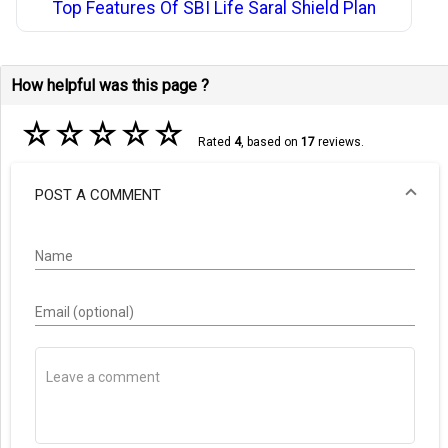
Top Features Of SBI Life Saral Shield Plan
How helpful was this page ?
☆
☆
☆
☆
☆
Rated
4
, based on
17
reviews.
POST A COMMENT
Name
Email (optional)