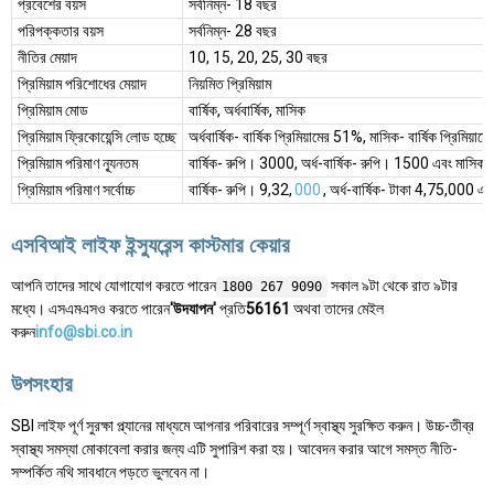
প্রবেশের বয়স
সর্বনিম্ন- 18 বছর
পরিপক্কতার বয়স
সর্বনিম্ন- 28 বছর
নীতির মেয়াদ
10, 15, 20, 25, 30 বছর
প্রিমিয়াম পরিশোধের মেয়াদ
নিয়মিত প্রিমিয়াম
প্রিমিয়াম মোড
বার্ষিক, অর্ধবার্ষিক, মাসিক
প্রিমিয়াম ফ্রিকোয়েন্সি লোড হচ্ছে
অর্ধবার্ষিক- বার্ষিক প্রিমিয়ামের 51%, মাসিক- বার্ষিক প্রিমিয়
প্রিমিয়াম পরিমাণ ন্যূনতম
বার্ষিক- রুপি। 3000, অর্ধ-বার্ষিক- রুপি। 1500 এবং মাসিক
প্রিমিয়াম পরিমাণ সর্বোচ্চ
বার্ষিক- রুপি। 9,32,
000
, অর্ধ-বার্ষিক- টাকা 4,75,000 
এসবিআই লাইফ ইন্স্যুরেন্স কাস্টমার কেয়ার
আপনি তাদের সাথে যোগাযোগ করতে পারেন
সকাল ৯টা থেকে রাত ৯টার
1800 267 9090
মধ্যে। এসএমএসও করতে পারেন
'উদযাপন'
প্রতি
56161
অথবা তাদের মেইল
করুন
info@sbi.co.in
উপসংহার
SBI লাইফ পূর্ণ সুরক্ষা প্ল্যানের মাধ্যমে আপনার পরিবারের সম্পূর্ণ স্বাস্থ্য সুরক্ষিত করুন। উচ্চ-তীব্র
স্বাস্থ্য সমস্যা মোকাবেলা করার জন্য এটি সুপারিশ করা হয়। আবেদন করার আগে সমস্ত নীতি-
সম্পর্কিত নথি সাবধানে পড়তে ভুলবেন না।