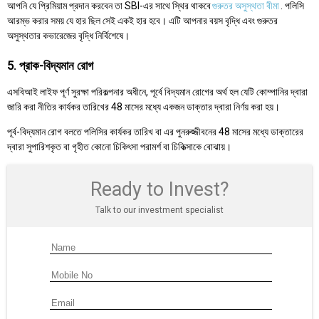
আপনি যে প্রিমিয়াম প্রদান করবেন তা SBI-এর সাথে স্থির থাকবে
গুরুতর অসুস্থতা বীমা
. পলিসি
আরম্ভ করার সময় যে হার ছিল সেই একই হার হবে। এটি আপনার বয়স বৃদ্ধি এবং গুরুতর
অসুস্থতার কভারেজের বৃদ্ধি নির্বিশেষে।
5. প্রাক-বিদ্যমান রোগ
এসবিআই লাইফ পূর্ণ সুরক্ষা পরিকল্পনার অধীনে, পূর্বে বিদ্যমান রোগের অর্থ হল যেটি কোম্পানির দ্বারা
জারি করা নীতির কার্যকর তারিখের 48 মাসের মধ্যে একজন ডাক্তার দ্বারা নির্ণয় করা হয়।
পূর্ব-বিদ্যমান রোগ বলতে পলিসির কার্যকর তারিখ বা এর পুনরুজ্জীবনের 48 মাসের মধ্যে ডাক্তারের
দ্বারা সুপারিশকৃত বা গৃহীত কোনো চিকিৎসা পরামর্শ বা চিকিত্সাকে বোঝায়।
Ready to Invest?
Talk to our investment specialist