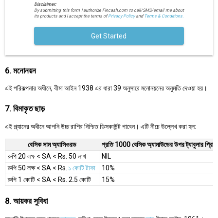
Disclaimer:
By submitting this form I authorize Fincash.com to call/SMS/email me about
its products and I accept the terms of
Privacy Policy
and
Terms & Conditions.
Get Started
6. মনোনয়ন
এই পরিকল্পনার অধীনে, বীমা আইন 1938 এর ধারা 39 অনুসারে মনোনয়নের অনুমতি দেওয়া হয়।
7. বিমাকৃত ছাড়
এই প্ল্যানের অধীনে আপনি উচ্চ রাশির নিশ্চিত ডিসকাউন্ট পাবেন। এটি নীচে উল্লেখ করা হল:
বেসিক সাম অ্যাসিওরড
প্রতি 1000 বেসিক অ্যামাউডের উপর ট্যাবুলার প্রিমিয
রুপি 20 লক্ষ < SA < Rs. 50 লাখ
NIL
রুপি 50 লক্ষ < SA < Rs.
১ কোটি টাকা
10%
রুপি 1 কোটি < SA < Rs. 2.5 কোটি
15%
8. আয়কর সুবিধা