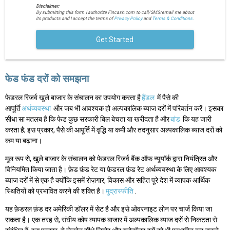
Disclaimer:
By submitting this form I authorize Fincash.com to call/SMS/email me about
its products and I accept the terms of
Privacy Policy
and
Terms & Conditions.
Get Started
फेड फंड दरों को समझना
फेडरल रिजर्व खुले बाजार के संचालन का उपयोग करता है
हैंडल
में पैसे की
आपूर्ति
अर्थव्यवस्था
और जब भी आवश्यक हो अल्पकालिक ब्याज दरों में परिवर्तन करें। इसका
सीधा सा मतलब है कि फेड कुछ सरकारी बिल बेचता या खरीदता है और
बांड
कि यह जारी
करता है; इस प्रकार, पैसे की आपूर्ति में वृद्धि या कमी और तदनुसार अल्पकालिक ब्याज दरों को
कम या बढ़ाना।
मूल रूप से, खुले बाजार के संचालन को फेडरल रिजर्व बैंक ऑफ न्यूयॉर्क द्वारा नियंत्रित और
विनियमित किया जाता है। फ़ेड फ़ंड रेट या फ़ेडरल फ़ंड रेट अर्थव्यवस्था के लिए आवश्यक
ब्याज दरों में से एक है क्योंकि इसमें रोज़गार, विकास और सहित पूरे देश में व्यापक आर्थिक
स्थितियों को प्रभावित करने की शक्ति है।
मुद्रास्फीति
.
यह फ़ेडरल फ़ंड दर अमेरिकी डॉलर में सेट है और इसे ओवरनाइट लोन पर चार्ज किया जा
सकता है। एक तरह से, संघीय कोष व्यापक बाजार में अल्पकालिक ब्याज दरों से निकटता से