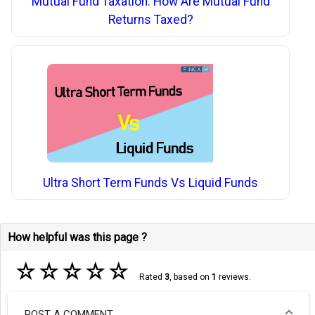
Mutual Fund Taxation: How Are Mutual Fund
Returns Taxed?
Ultra Short Term Funds Vs Liquid Funds
How helpful was this page ?
☆
☆
☆
☆
☆
Rated
3
, based on
1
reviews.
POST A COMMENT