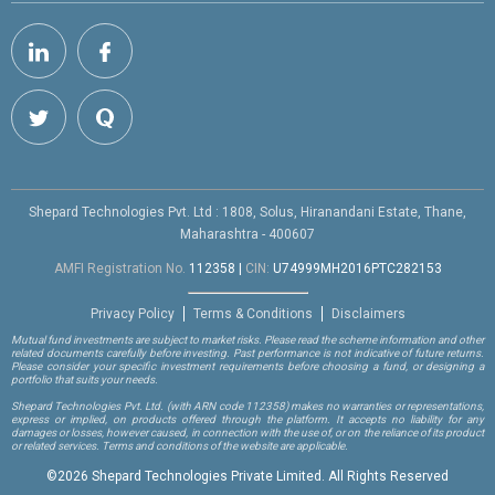
Shepard Technologies Pvt. Ltd : 1808, Solus, Hiranandani Estate, Thane,
Maharashtra - 400607
AMFI Registration No.
112358
|
CIN:
U74999MH2016PTC282153
Privacy Policy
Terms & Conditions
Disclaimers
Mutual fund investments are subject to market risks. Please read the scheme information and other
related documents carefully before investing. Past performance is not indicative of future returns.
Please consider your specific investment requirements before choosing a fund, or designing a
portfolio that suits your needs.
Shepard Technologies Pvt. Ltd.
(with ARN code 112358)
makes no warranties or representations,
express or implied, on products offered through the platform. It accepts no liability for any
damages or losses, however caused, in connection with the use of, or on the reliance of its product
or related services. Terms and conditions of the website are applicable.
©
2026 Shepard Technologies Private Limited. All Rights Reserved