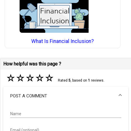
What Is Financial Inclusion?
How helpful was this page ?
☆
☆
☆
☆
☆
Rated
5
, based on
1
reviews.
POST A COMMENT
Name
Email (optional)