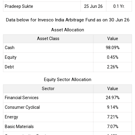
Pradeep Sukte
25 Jun 26
0.1 Yr.
Data below for Invesco India Arbitrage Fund as on 30 Jun 26
Asset Allocation
Asset Class
Value
Cash
98.09%
Equity
0.45%
Debt
2.26%
Equity Sector Allocation
Sector
Value
Financial Services
24.97%
Consumer Cyclical
9.14%
Energy
7.21%
Basic Materials
7.07%