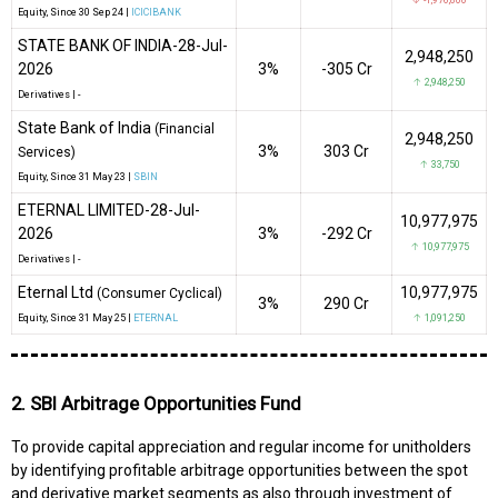
↓ -1,976,800
Equity
, Since
30 Sep 24 |
ICICIBANK
STATE BANK OF INDIA-28-Jul-
2,948,250
2026
3%
-₹305 Cr
↑ 2,948,250
Derivatives
|
-
State Bank of India
(Financial
2,948,250
3%
₹303 Cr
Services)
↑ 33,750
Equity
, Since
31 May 23 |
SBIN
ETERNAL LIMITED-28-Jul-
10,977,975
2026
3%
-₹292 Cr
↑ 10,977,975
Derivatives
|
-
Eternal Ltd
10,977,975
(Consumer Cyclical)
3%
₹290 Cr
Equity
, Since
31 May 25 |
ETERNAL
↑ 1,091,250
2. SBI Arbitrage Opportunities Fund
To provide capital appreciation and regular income for unitholders
by identifying profitable arbitrage opportunities between the spot
and derivative market segments as also through investment of