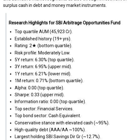
surplus cash in debt and money market instruments.
Research Highlights for SBI Arbitrage Opportunities Fund
Top quartile AUM (₹45,923 Cr).
Established history (19+ yrs).
Rating: 2★ (bottom quartile).
Risk profile: Moderately Low.
5Y return: 6.30% (top quartile).
3Y return: 6.95% (upper mid).
1Y return: 6.21% (lower mid).
1M return: 0.71% (bottom quartile).
Alpha: 0.00 (top quartile).
Sharpe: 0.33 (upper mid).
Information ratio: 0.00 (top quartile).
Top sector: Financial Services.
Top bond sector: Cash Equivalent.
Conservative stance with elevated cash (~95%).
High-quality debt (AAA/AA ~100%).
Largest holding SBI Savings Dir Gr (~12.7%).