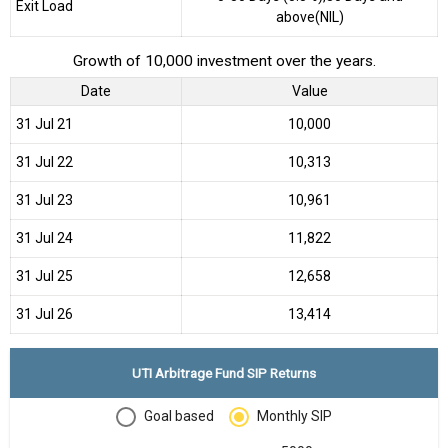
Exit Load
above(NIL)
Growth of 10,000 investment over the years.
Date
Value
31 Jul 21
₹10,000
31 Jul 22
₹10,313
31 Jul 23
₹10,961
31 Jul 24
₹11,822
31 Jul 25
₹12,658
31 Jul 26
₹13,414
UTI Arbitrage Fund SIP Returns
Goal based
Monthly SIP