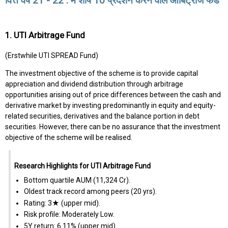
वित्त वर्ष 21 - 22 . में शीर्ष 10 प्रदर्शन करने वाले आर्बिट्राज फंड
1. UTI Arbitrage Fund
(Erstwhile UTI SPREAD Fund)
The investment objective of the scheme is to provide capital
appreciation and dividend distribution through arbitrage
opportunities arising out of price differences between the cash and
derivative market by investing predominantly in equity and equity-
related securities, derivatives and the balance portion in debt
securities. However, there can be no assurance that the investment
objective of the scheme will be realised.
Research Highlights for UTI Arbitrage Fund
Bottom quartile AUM (₹11,324 Cr).
Oldest track record among peers (20 yrs).
Rating: 3★ (upper mid).
Risk profile: Moderately Low.
5Y return: 6.11% (upper mid).