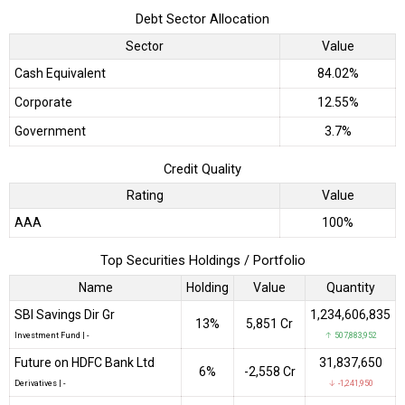
Debt Sector Allocation
Sector
Value
Cash Equivalent
84.02%
Corporate
12.55%
Government
3.7%
Credit Quality
Rating
Value
AAA
100%
Top Securities Holdings / Portfolio
Name
Holding
Value
Quantity
SBI Savings Dir Gr
1,234,606,835
13%
₹5,851 Cr
Investment Fund
|
-
↑ 507,883,952
Future on HDFC Bank Ltd
31,837,650
6%
-₹2,558 Cr
Derivatives
|
-
↓ -1,241,950