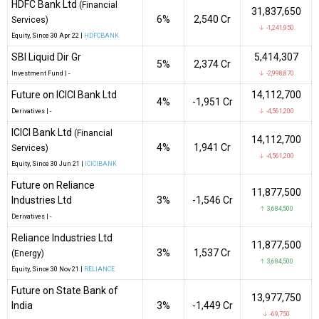
HDFC Bank Ltd
(Financial
31,837,650
6%
₹2,540 Cr
Services)
↓ -1,241,950
Equity
, Since
30 Apr 22 |
HDFCBANK
SBI Liquid Dir Gr
5,414,307
5%
₹2,374 Cr
Investment Fund
|
-
↓ -2,998,870
Future on ICICI Bank Ltd
14,112,700
4%
-₹1,951 Cr
Derivatives
|
-
↓ -4,561,200
ICICI Bank Ltd
(Financial
14,112,700
4%
₹1,941 Cr
Services)
↓ -4,561,200
Equity
, Since
30 Jun 21 |
ICICIBANK
Future on Reliance
11,877,500
Industries Ltd
3%
-₹1,546 Cr
↑ 3,684,500
Derivatives
|
-
Reliance Industries Ltd
11,877,500
3%
₹1,537 Cr
(Energy)
↑ 3,684,500
Equity
, Since
30 Nov 21 |
RELIANCE
Future on State Bank of
13,977,750
India
3%
-₹1,449 Cr
↓ -69,750