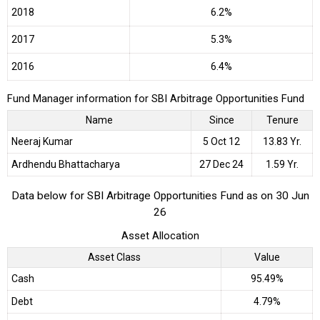
2018
6.2%
2017
5.3%
2016
6.4%
Fund Manager information for SBI Arbitrage Opportunities Fund
Name
Since
Tenure
Neeraj Kumar
5 Oct 12
13.83 Yr.
Ardhendu Bhattacharya
27 Dec 24
1.59 Yr.
Data below for SBI Arbitrage Opportunities Fund as on 30 Jun
26
Asset Allocation
Asset Class
Value
Cash
95.49%
Debt
4.79%