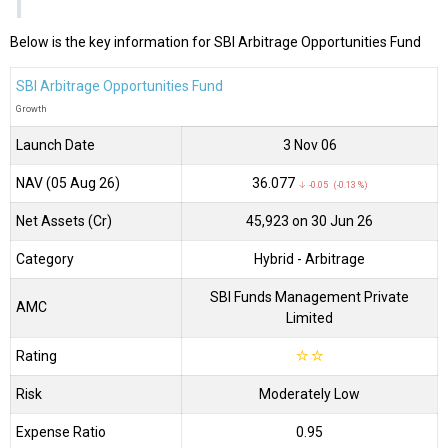
Below is the key information for SBI Arbitrage Opportunities Fund
SBI Arbitrage Opportunities Fund
Growth
Launch Date
3 Nov 06
NAV (05 Aug 26)
₹36.077
↓ -0.05 (-0.13 %)
Net Assets (Cr)
₹45,923 on 30 Jun 26
Category
Hybrid
- Arbitrage
SBI Funds Management Private
AMC
Limited
Rating
☆
☆
Risk
Moderately Low
Expense Ratio
0.95