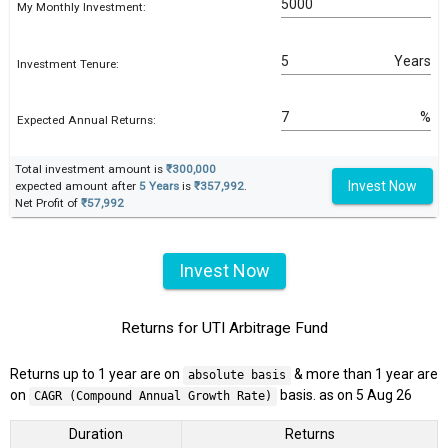
My Monthly Investment:
Years
Investment Tenure:
%
Expected Annual Returns:
Total investment amount is
₹300,000
Invest Now
expected amount after
5 Years
is
₹357,992
.
Net Profit of
₹57,992
Invest Now
Returns for UTI Arbitrage Fund
Returns up to 1 year are on
& more than 1 year are
absolute basis
on
basis. as on 5 Aug 26
CAGR (Compound Annual Growth Rate)
Duration
Returns