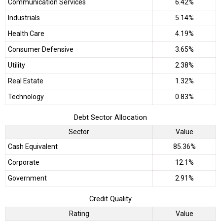
Communication Services
6.42%
Industrials
5.14%
Health Care
4.19%
Consumer Defensive
3.65%
Utility
2.38%
Real Estate
1.32%
Technology
0.83%
Debt Sector Allocation
Sector
Value
Cash Equivalent
85.36%
Corporate
12.1%
Government
2.91%
Credit Quality
Rating
Value