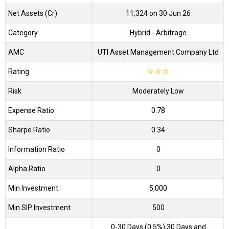
Net Assets (Cr)
₹11,324 on 30 Jun 26
Category
Hybrid
- Arbitrage
AMC
UTI Asset Management Company Ltd
Rating
☆
☆
☆
Risk
Moderately Low
Expense Ratio
0.78
Sharpe Ratio
0.34
Information Ratio
0
Alpha Ratio
0
Min Investment
5,000
Min SIP Investment
500
0-30 Days (0.5%),30 Days and