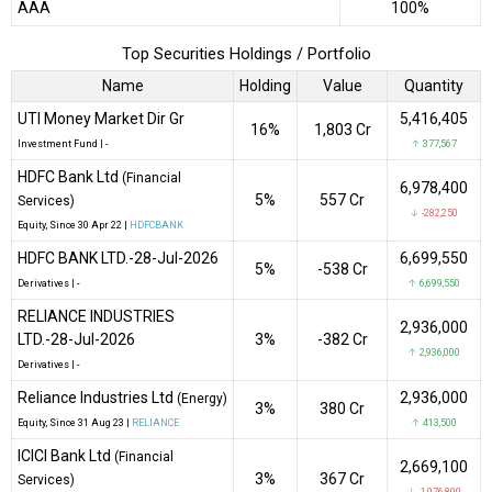
AAA
100%
Top Securities Holdings / Portfolio
Name
Holding
Value
Quantity
UTI Money Market Dir Gr
5,416,405
16%
₹1,803 Cr
Investment Fund
|
-
↑ 377,567
HDFC Bank Ltd
(Financial
6,978,400
5%
₹557 Cr
Services)
↓ -282,250
Equity
, Since
30 Apr 22 |
HDFCBANK
HDFC BANK LTD.-28-Jul-2026
6,699,550
5%
-₹538 Cr
Derivatives
|
-
↑ 6,699,550
RELIANCE INDUSTRIES
2,936,000
LTD.-28-Jul-2026
3%
-₹382 Cr
↑ 2,936,000
Derivatives
|
-
Reliance Industries Ltd
2,936,000
(Energy)
3%
₹380 Cr
Equity
, Since
31 Aug 23 |
RELIANCE
↑ 413,500
ICICI Bank Ltd
(Financial
2,669,100
3%
₹367 Cr
Services)