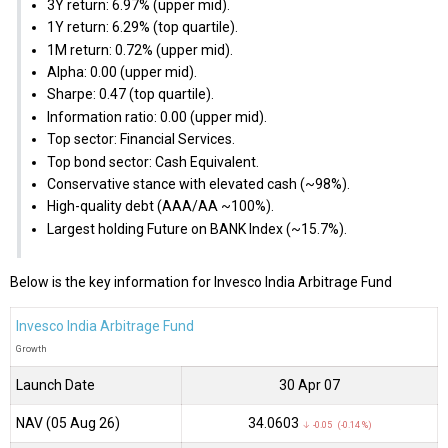
3Y return: 6.97% (upper mid).
1Y return: 6.29% (top quartile).
1M return: 0.72% (upper mid).
Alpha: 0.00 (upper mid).
Sharpe: 0.47 (top quartile).
Information ratio: 0.00 (upper mid).
Top sector: Financial Services.
Top bond sector: Cash Equivalent.
Conservative stance with elevated cash (~98%).
High-quality debt (AAA/AA ~100%).
Largest holding Future on BANK Index (~15.7%).
Below is the key information for Invesco India Arbitrage Fund
Invesco India Arbitrage Fund
Growth
Launch Date
30 Apr 07
NAV (05 Aug 26)
₹34.0603
↓ -0.05 (-0.14 %)