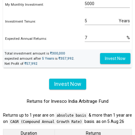
My Monthly Investment:
Years
Investment Tenure:
%
Expected Annual Returns:
Total investment amount is
₹300,000
Invest Now
expected amount after
5 Years
is
₹357,992
.
Net Profit of
₹57,992
Invest Now
Returns for Invesco India Arbitrage Fund
Returns up to 1 year are on
& more than 1 year are
absolute basis
on
basis. as on 5 Aug 26
CAGR (Compound Annual Growth Rate)
Duration
Returns