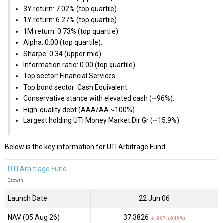
3Y return: 7.02% (top quartile).
1Y return: 6.27% (top quartile).
1M return: 0.73% (top quartile).
Alpha: 0.00 (top quartile).
Sharpe: 0.34 (upper mid).
Information ratio: 0.00 (top quartile).
Top sector: Financial Services.
Top bond sector: Cash Equivalent.
Conservative stance with elevated cash (~96%).
High-quality debt (AAA/AA ~100%).
Largest holding UTI Money Market Dir Gr (~15.9%).
Below is the key information for UTI Arbitrage Fund
UTI Arbitrage Fund
Growth
Launch Date
22 Jun 06
NAV (05 Aug 26)
₹37.3826
↓ -0.07 (-0.18 %)