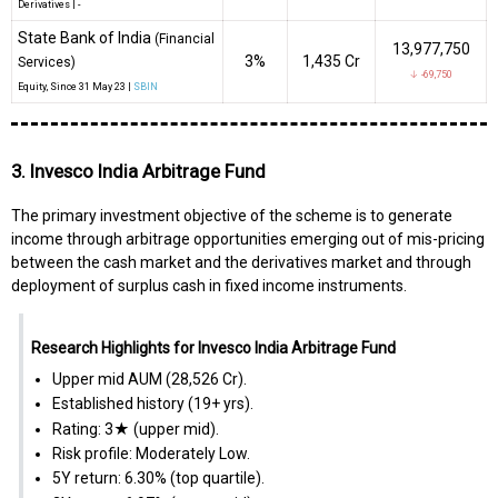
Derivatives
|
-
State Bank of India
(Financial
13,977,750
3%
₹1,435 Cr
Services)
↓ -69,750
Equity
, Since
31 May 23 |
SBIN
3. Invesco India Arbitrage Fund
The primary investment objective of the scheme is to generate
income through arbitrage opportunities emerging out of mis-pricing
between the cash market and the derivatives market and through
deployment of surplus cash in fixed income instruments.
Research Highlights for Invesco India Arbitrage Fund
Upper mid AUM (₹28,526 Cr).
Established history (19+ yrs).
Rating: 3★ (upper mid).
Risk profile: Moderately Low.
5Y return: 6.30% (top quartile).