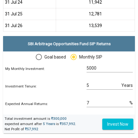
31 Jul 24
₹11,942
31 Jul 25
₹12,781
31 Jul 26
₹13,539
SBI Arbitrage Opportunities Fund SIP Returns
Goal based
Monthly SIP
My Monthly Investment:
Years
Investment Tenure:
%
Expected Annual Returns:
Total investment amount is
₹300,000
Invest Now
expected amount after
5 Years
is
₹357,992
.
Net Profit of
₹57,992