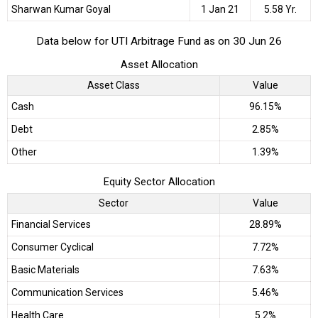
Sharwan Kumar Goyal
1 Jan 21
5.58 Yr.
Data below for UTI Arbitrage Fund as on 30 Jun 26
Asset Allocation
Asset Class
Value
Cash
96.15%
Debt
2.85%
Other
1.39%
Equity Sector Allocation
Sector
Value
Financial Services
28.89%
Consumer Cyclical
7.72%
Basic Materials
7.63%
Communication Services
5.46%
Health Care
5.2%