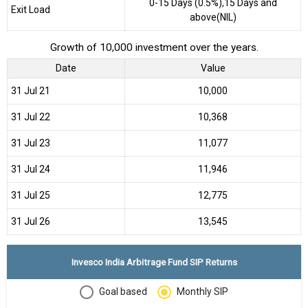
0-15 Days (0.5%),15 Days and
Exit Load
above(NIL)
Growth of 10,000 investment over the years.
Date
Value
31 Jul 21
₹10,000
31 Jul 22
₹10,368
31 Jul 23
₹11,077
31 Jul 24
₹11,946
31 Jul 25
₹12,775
31 Jul 26
₹13,545
Invesco India Arbitrage Fund SIP Returns
Goal based
Monthly SIP