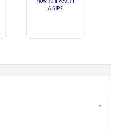
How To Invest In
A SIP?