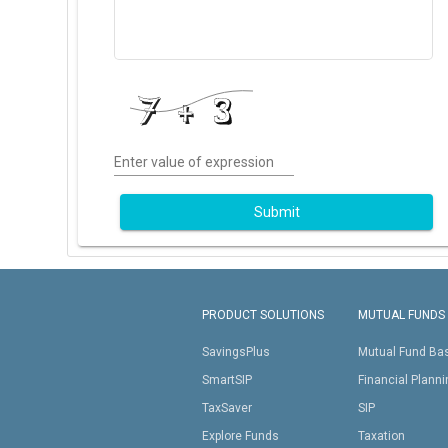
Enter value of expression
Submit
PRODUCT SOLUTIONS
MUTUAL FUNDS
SavingsPlus
Mutual Fund Ba
SmartSIP
Financial Plann
TaxSaver
SIP
Explore Funds
Taxation