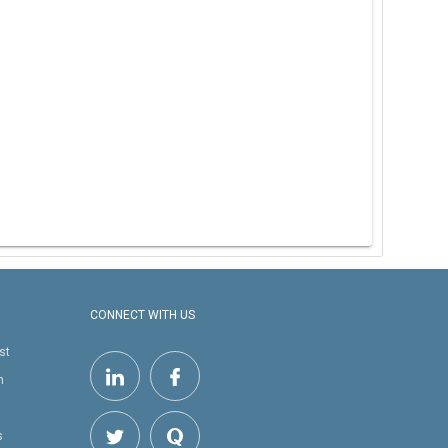
CONNECT WITH US
st
h
s