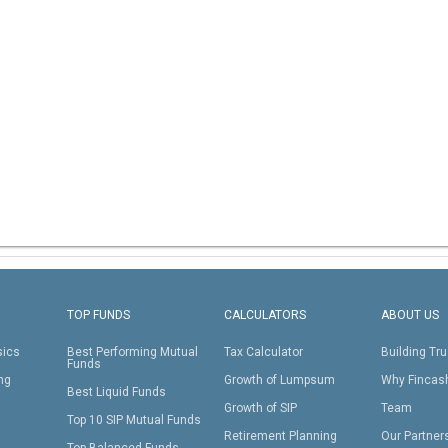
TOP FUNDS
CALCULATORS
ABOUT US
sics
Best Performing Mutual
Tax Calculator
Building Tru
Funds
ing
Growth of Lumpsum
Why Fincas
Best Liquid Funds
Growth of SIP
Team
Top 10 SIP Mutual Funds
Retirement Planning
Our Partner
Top Balanced Funds