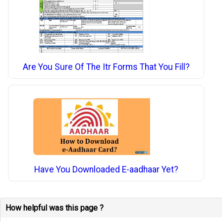
Are You Sure Of The Itr Forms That You Fill?
Have You Downloaded E-aadhaar Yet?
How helpful was this page ?