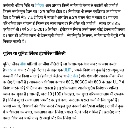
कर्मचारी भविष्य निधि या
ईपीएफ
आम तौर पर किसी व्यक्ति के वेतन से कटौती की जाती है
जिसमें उनके मूल वेतन का 12% शामिल होता है। नियोक्ता भी समान प्रतिशत का योगदान
देता है जिसमें से 3.7% ईपीएफ में जाता है और शेष 8.3% पेंशन फंड में जाता है। यह एक
परिभाषित लाभ योजना है जिसमें हर साल ब्याज दरें निर्धारित की जाती हैं। ब्याज दर 8.8%
प्रति वर्ष थी। वर्ष 2015-2016 के लिए। ईपीएफ में निवेश करते समय कोई टैक्स नहीं लगता
है। साथ ही अर्जित ब्याज भी टैक्स फ्री होता है। सेवानिवृत्ति के समय, व्यक्ति खाते में पूरी राशि
निकाल सकते हैं।
यूलिप या यूनिट लिंक्ड इंश्योरेंस पॉलिसी
यूनिट लिंक्ड
बीमा
पॉलिसी एक बीमा पॉलिसी है जो के साथ एक बीमा कवर का काम करती
है
प्रस्ताव
बाजार से जुड़े रिटर्न। के तहत एक
ULIP
, आपके निवेश का कुछ हिस्सा म्यूच्यूअल
फण्ड में निवेश किया जाता है (इक्विटी, बैलेंस्ड या
डेट फंड
) और शेष राशि आपके जीवन बीमा
के लिए दी जाती है। आयकर अधिनियम की धारा 80C, 80CCC और 80D के तहत ULIP में
निवेश करके कोई भी टैक्स बचा सकता है। इसके अलावा, आपके यूलिप निवेश पर अर्जित
ब्याज कर-मुक्त हैं। साथ ही, धारा 10 (10D) के तहत, कर-मुक्त परिपक्वता लाभ भी उपलब्ध
हैं। निवेश चुनते समय, लोग आमतौर पर इसे केवल कर लाभ प्राप्त करने के लिए चुनते हैं।
आदर्श रूप से, निवेशकों को निवेश करने से पहले कुछ कारकों को देखना चाहिए। उनमें से कुछ
में अधिकतम कर बचत, कम लागत वाला निवेश, पर्याप्त रिटर्न आदि शामिल हैं। इसलिए, कर
बचत निवेश को अच्छी तरह से समझें और फिर निवेश करें।