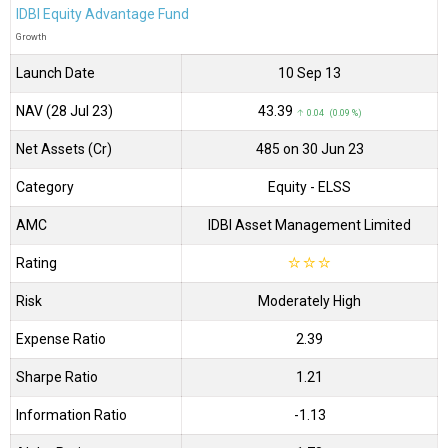
IDBI Equity Advantage Fund
Growth
Launch Date
10 Sep 13
NAV (28 Jul 23)
₹43.39
↑ 0.04 (0.09 %)
Net Assets (Cr)
₹485 on 30 Jun 23
Category
Equity
- ELSS
AMC
IDBI Asset Management Limited
Rating
☆
☆
☆
Risk
Moderately High
Expense Ratio
2.39
Sharpe Ratio
1.21
Information Ratio
-1.13