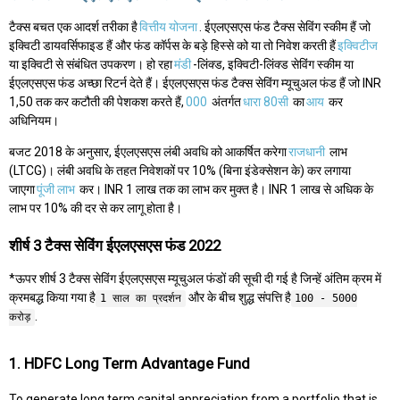
टैक्स बचत एक आदर्श तरीका है
वित्तीय योजना
. ईएलएसएस फंड टैक्स सेविंग स्कीम हैं जो
इक्विटी डायवर्सिफाइड हैं और फंड कॉर्पस के बड़े हिस्से को या तो निवेश करती हैं
इक्विटीज
या इक्विटी से संबंधित उपकरण। हो रहा
मंडी
-लिंक्ड, इक्विटी-लिंक्ड सेविंग स्कीम या
ईएलएसएस फंड अच्छा रिटर्न देते हैं। ईएलएसएस फंड टैक्स सेविंग म्यूचुअल फंड हैं जो INR
1,50 तक कर कटौती की पेशकश करते हैं,
000
अंतर्गत
धारा 80सी
का
आय
कर
अधिनियम।
बजट 2018 के अनुसार, ईएलएसएस लंबी अवधि को आकर्षित करेगा
राजधानी
लाभ
(LTCG)। लंबी अवधि के तहत निवेशकों पर 10% (बिना इंडेक्सेशन के) कर लगाया
जाएगा
पूंजी लाभ
कर। INR 1 लाख तक का लाभ कर मुक्त है। INR 1 लाख से अधिक के
लाभ पर 10% की दर से कर लागू होता है।
शीर्ष 3 टैक्स सेविंग ईएलएसएस फंड 2022
*ऊपर शीर्ष 3 टैक्स सेविंग ईएलएसएस म्यूचुअल फंडों की सूची दी गई है जिन्हें अंतिम क्रम में
क्रमबद्ध किया गया है
और के बीच शुद्ध संपत्ति है
1 साल का प्रदर्शन
100 - 5000
.
करोड़
1. HDFC Long Term Advantage Fund
To generate long term capital appreciation from a portfolio that is