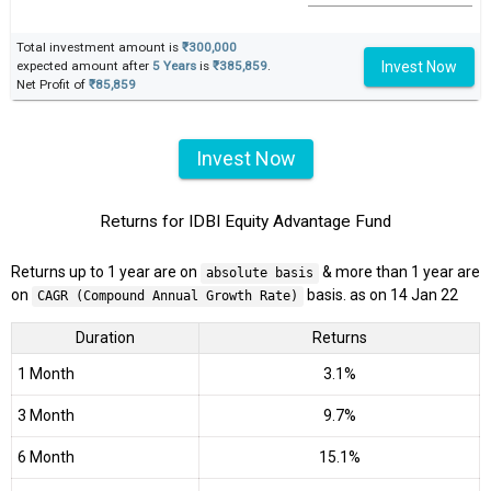
Total investment amount is
₹300,000
Invest Now
expected amount after
5 Years
is
₹385,859
.
Net Profit of
₹85,859
Invest Now
Returns for IDBI Equity Advantage Fund
Returns up to 1 year are on
& more than 1 year are
absolute basis
on
basis. as on 14 Jan 22
CAGR (Compound Annual Growth Rate)
Duration
Returns
1 Month
3.1%
3 Month
9.7%
6 Month
15.1%