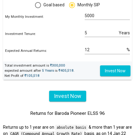
Goal based
Monthly SIP
My Monthly Investment:
Years
Investment Tenure:
%
Expected Annual Returns:
Total investment amount is
₹300,000
Invest Now
expected amount after
5 Years
is
₹405,518
.
Net Profit of
₹105,518
Invest Now
Returns for Baroda Pioneer ELSS 96
Returns up to 1 year are on
& more than 1 year are
absolute basis
on
basis. as on 14 Jan 22
CAGR (Compound Annual Growth Rate)