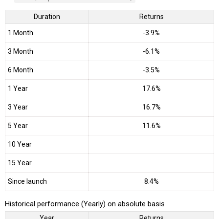
Duration
Returns
1 Month
-3.9%
3 Month
-6.1%
6 Month
-3.5%
1 Year
17.6%
3 Year
16.7%
5 Year
11.6%
10 Year
15 Year
Since launch
8.4%
Historical performance (Yearly) on absolute basis
Year
Returns