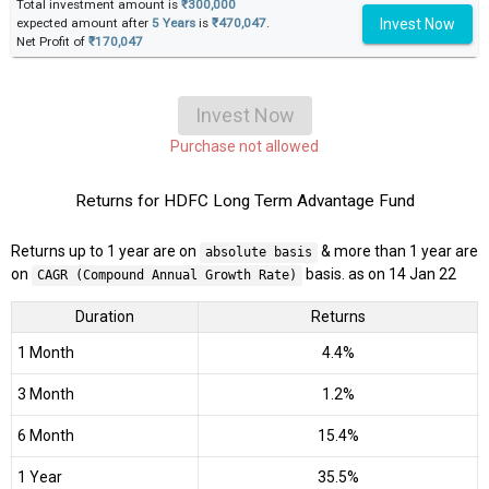
Total investment amount is
₹300,000
Invest Now
expected amount after
5 Years
is
₹470,047
.
Net Profit of
₹170,047
Invest Now
Purchase not allowed
Returns for HDFC Long Term Advantage Fund
Returns up to 1 year are on
& more than 1 year are
absolute basis
on
basis. as on 14 Jan 22
CAGR (Compound Annual Growth Rate)
Duration
Returns
1 Month
4.4%
3 Month
1.2%
6 Month
15.4%
1 Year
35.5%