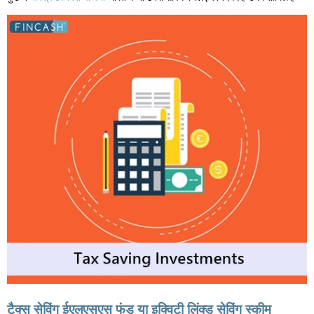
टैक्स सेविंग ईएलएसएस फंड या इक्विटी लिंक्ड सेविंग स्कीम