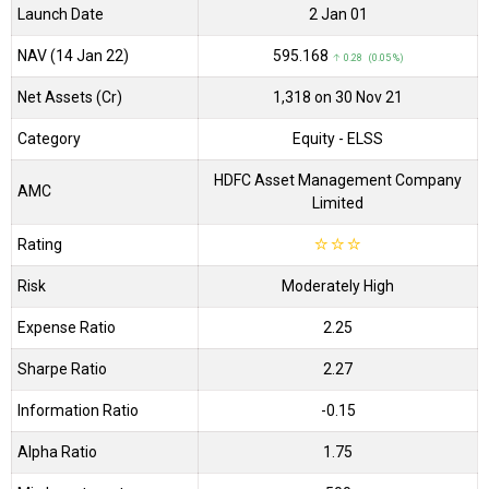
Launch Date
2 Jan 01
NAV (14 Jan 22)
₹595.168
↑ 0.28 (0.05 %)
Net Assets (Cr)
₹1,318 on 30 Nov 21
Category
Equity
- ELSS
HDFC Asset Management Company
AMC
Limited
Rating
☆
☆
☆
Risk
Moderately High
Expense Ratio
2.25
Sharpe Ratio
2.27
Information Ratio
-0.15
Alpha Ratio
1.75