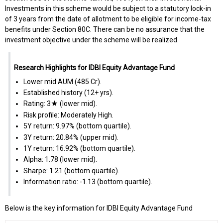
Investments in this scheme would be subject to a statutory lock-in
of 3 years from the date of allotment to be eligible for income-tax
benefits under Section 80C. There can be no assurance that the
investment objective under the scheme will be realized.
Research Highlights for IDBI Equity Advantage Fund
Lower mid AUM (₹485 Cr).
Established history (12+ yrs).
Rating: 3★ (lower mid).
Risk profile: Moderately High.
5Y return: 9.97% (bottom quartile).
3Y return: 20.84% (upper mid).
1Y return: 16.92% (bottom quartile).
Alpha: 1.78 (lower mid).
Sharpe: 1.21 (bottom quartile).
Information ratio: -1.13 (bottom quartile).
Below is the key information for IDBI Equity Advantage Fund