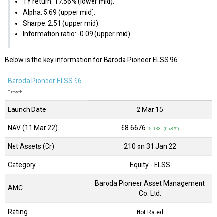
1Y return: 17.56% (lower mid).
Alpha: 5.69 (upper mid).
Sharpe: 2.51 (upper mid).
Information ratio: -0.09 (upper mid).
Below is the key information for Baroda Pioneer ELSS 96
Baroda Pioneer ELSS 96
Growth
Launch Date
2 Mar 15
NAV (11 Mar 22)
₹68.6676
↑ 0.33 (0.48 %)
Net Assets (Cr)
₹210 on 31 Jan 22
Category
Equity
- ELSS
Baroda Pioneer Asset Management
AMC
Co. Ltd.
Rating
Not Rated