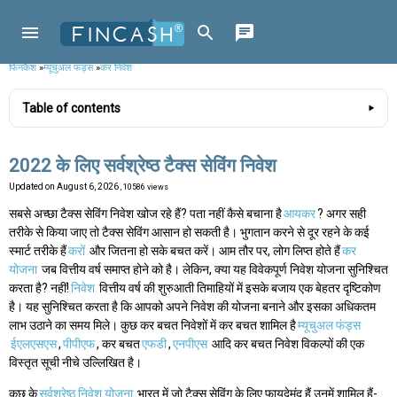
फिनकैश
»
म्यूचुअल फंड्स
»
कर निवेश
Table of contents
2022 के लिए सर्वश्रेष्ठ टैक्स सेविंग निवेश
Updated on
August 6, 2026
, 10586 views
सबसे अच्छा टैक्स सेविंग निवेश खोज रहे हैं? पता नहीं कैसे बचाना है
आयकर
? अगर सही
तरीके से किया जाए तो टैक्स सेविंग आसान हो सकती है। भुगतान करने से दूर रहने के कई
स्मार्ट तरीके हैं
करों
और जितना हो सके बचत करें। आम तौर पर, लोग लिप्त होते हैं
कर
योजना
जब वित्तीय वर्ष समाप्त होने को है। लेकिन, क्या यह विवेकपूर्ण निवेश योजना सुनिश्चित
करता है? नहीं!
निवेश
वित्तीय वर्ष की शुरुआती तिमाहियों में इसके बजाय एक बेहतर दृष्टिकोण
है। यह सुनिश्चित करता है कि आपको अपने निवेश की योजना बनाने और इसका अधिकतम
लाभ उठाने का समय मिले। कुछ कर बचत निवेशों में कर बचत शामिल है
म्यूचुअल फंड्स
ईएलएसएस
,
पीपीएफ
, कर बचत
एफडी
,
एनपीएस
आदि कर बचत निवेश विकल्पों की एक
विस्तृत सूची नीचे उल्लिखित है।
कुछ के
सर्वश्रेष्ठ निवेश योजना
भारत में जो टैक्स सेविंग के लिए फायदेमंद हैं उनमें शामिल हैं-