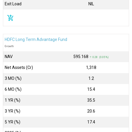
Exit Load
NIL
add_shopping_cart
HDFC Long Term Advantage Fund
Growth
NAV
₹595.168
↑ 0.28 (0.05 %)
Net Assets (Cr)
₹1,318
3 MO (%)
1.2
6 MO (%)
15.4
1 YR (%)
35.5
3 YR (%)
20.6
5 YR (%)
17.4