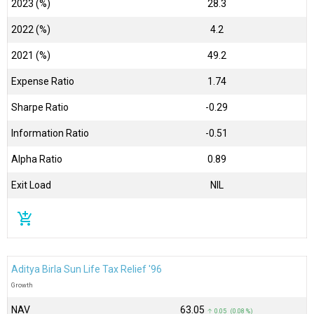
2023 (%)
28.3
2022 (%)
4.2
2021 (%)
49.2
Expense Ratio
1.74
Sharpe Ratio
-0.29
Information Ratio
-0.51
Alpha Ratio
0.89
Exit Load
NIL
add_shopping_cart
Aditya Birla Sun Life Tax Relief '96
Growth
NAV
₹63.05
↑ 0.05 (0.08 %)