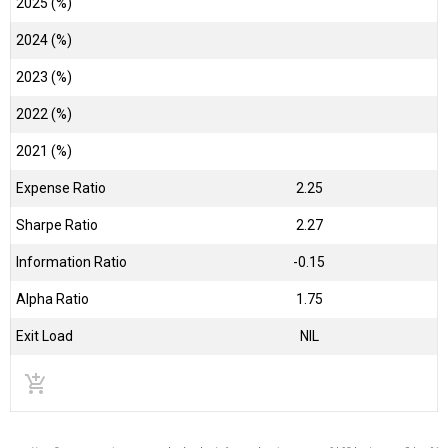
2025 (%)
2024 (%)
2023 (%)
2022 (%)
2021 (%)
Expense Ratio
2.25
Sharpe Ratio
2.27
Information Ratio
-0.15
Alpha Ratio
1.75
Exit Load
NIL
add_shopping_cart