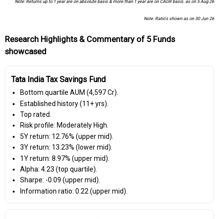
Note: Returns up to 1 year are on absolute basis & more than 1 year are on CAGR basis. as on 5 Aug 26
Note: Ratio's shown as on 30 Jun 26
Research Highlights & Commentary of 5 Funds
showcased
Tata India Tax Savings Fund
Bottom quartile AUM (₹4,597 Cr).
Established history (11+ yrs).
Top rated.
Risk profile: Moderately High.
5Y return: 12.76% (upper mid).
3Y return: 13.23% (lower mid).
1Y return: 8.97% (upper mid).
Alpha: 4.23 (top quartile).
Sharpe: -0.09 (upper mid).
Information ratio: 0.22 (upper mid).