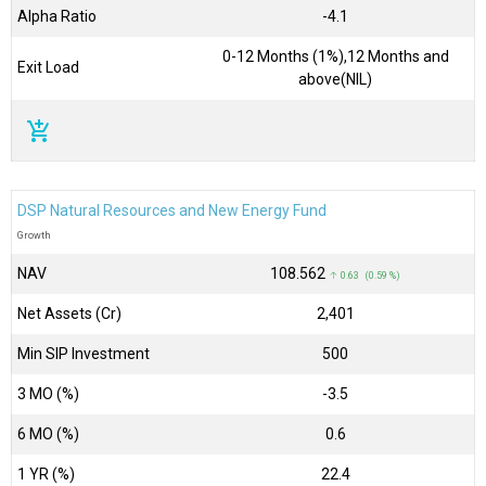
Alpha Ratio
-4.1
0-12 Months (1%),12 Months and
Exit Load
above(NIL)
add_shopping_cart
DSP Natural Resources and New Energy Fund
Growth
NAV
₹108.562
↑ 0.63 (0.59 %)
Net Assets (Cr)
₹2,401
Min SIP Investment
500
3 MO (%)
-3.5
6 MO (%)
0.6
1 YR (%)
22.4