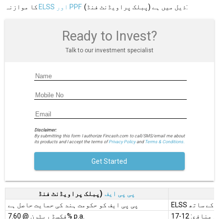
(پبلک پراویڈنٹ فنڈ) ذیل میں ہے:
ELSS اور PPF
کا موازنہ
Ready to Invest?
Talk to our investment specialist
Disclaimer:
By submitting this form I authorize Fincash.com to call/SMS/email me about
its products and I accept the terms of
Privacy Policy
and
Terms & Conditions.
Get Started
پی پی ایف
(پبلک پراویڈنٹ فنڈ
ے کے ساتھ
پی پی ایف کو حکومت ہند کی حمایت حاصل ہے
فکسڈ ریٹرن @ 7.60% p.a.