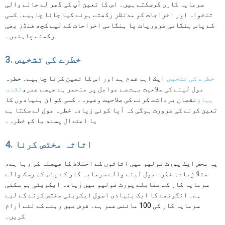
سرمایہ کاری کرسکتے ہیں۔ اس کا تعین آپ کی گھر لے جانے والی
تنخواہ اور اخراجات کو مدنظر رکھتے ہوئے کیا جانا چاہیے۔ کسی
کے پاس ہنگامی ضروریات یا ہنگامی اخراجات کے لیے کچھ فنڈز بھی
رکھنے چاہئیں۔
3. خطرے کی تشخیص
خطرے کی تشخیص
ایک اہم قدم ہے اور اس کا تعین کرنا چاہیے۔ خطرہ
مول لینے کی صلاحیت بہت سے عوامل پر منحصر ہے جیسے عمر،
نقدی
بہاؤ
نقصان برداشت کرنے کی صلاحیت وغیرہ۔ کسی کو ان بنیادوں کا
تعین کرنے کی ضرورت ہوگی کہ آیا کوئی زیادہ خطرہ مول لے سکتا ہے
یا اعتدال پسند یا کم خطرہ۔
4. اثاثہ مختص کرنا
یہ محض ایک پورٹ فولیو میں اثاثوں کے اختلاط کا فیصلہ کر رہا ہے،
مثلاً زیادہ خطرہ مول لینے والے سرمایہ کار کے پاس کم رسک والے
سرمایہ کار کے مقابلے پورٹ فولیو میں زیادہ ایکویٹی ہو سکتی
ہے۔ انگوٹھے کا ایک بنیادی اصول ایکویٹی مختص کرنے کے لیے
سرمایہ کار کی 100 مائنس عمر ہے۔ قرض میں رہنے کے لئے آرام
کریں۔