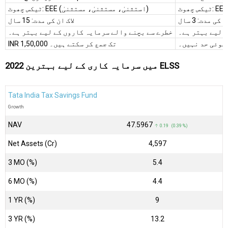
ٹیکس چھوٹ: EEE (استثنیٰ، مستثنیٰ، مستثنیٰ)
 کی مدت: 3 سال
لاک ان کی مدت: 15 سال
 لیے بہتر ہے۔
خطرے سے بچنے والے سرمایہ کاروں کے لیے بہتر ہے۔
 کوئی حد نہیں۔
INR 1,50,000 تک جمع کر سکتے ہیں۔
2022 میں سرمایہ کاری کے لیے بہترین ELSS
Tata India Tax Savings Fund
Growth
NAV
₹47.5967
↑ 0.19 (0.39 %)
Net Assets (Cr)
₹4,597
3 MO (%)
5.4
6 MO (%)
4.4
1 YR (%)
9
3 YR (%)
13.2