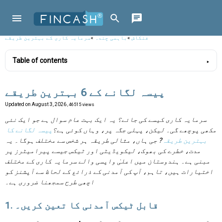
فنکاش
»
باہمی چندہ
»
سرمایہ کاری کے بہترین طریقے
Table of contents
پیسہ لگانے کے 6 بہترین طریقے
Updated on
August 3, 2026
, 46515 views
سرمایہ کاری کیسے کی جائے؟ یہ ایک بہت عام سوال ہے جو ایک نئی
مکھی پوچھے گی۔ لیکن، پہلی جگہ پر، وہاں کوئی ہے؟
پیسہ لگانے کا
بہترین طریقہ
? جی ہاں، مثالی طریقہ ہر شخص سے مختلف ہوگا۔ یہ
مدت، خطرے کی بھوک، لیکویڈیٹی اور ٹیکس جیسے پیرامیٹرز پر
مبنی ہے۔ ہندوستان میں اعلیٰ واپسی والے سرمایہ کاری کے مختلف
اختیارات ہیں، تاہم، آپ کی آمدنی کے ذرائع کے لحاظ سے آپشنز کو
اچھی طرح سمجھنا ضروری ہے۔
1. قابل ٹیکس آمدنی کا تعین کریں۔