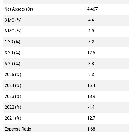
Net Assets (Cr)
₹14,467
3 MO (%)
4.4
6 MO (%)
1.9
1 YR (%)
5.2
3 YR (%)
12.5
5 YR (%)
8.8
2025 (%)
9.3
2024 (%)
16.4
2023 (%)
18.9
2022 (%)
-1.4
2021 (%)
12.7
Expense Ratio
1.68