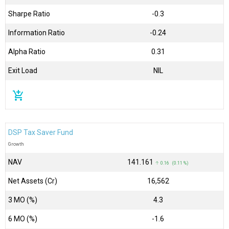
Sharpe Ratio
-0.3
Information Ratio
-0.24
Alpha Ratio
0.31
Exit Load
NIL
add_shopping_cart
DSP Tax Saver Fund
Growth
NAV
₹141.161
↑ 0.16 (0.11 %)
Net Assets (Cr)
₹16,562
3 MO (%)
4.3
6 MO (%)
-1.6