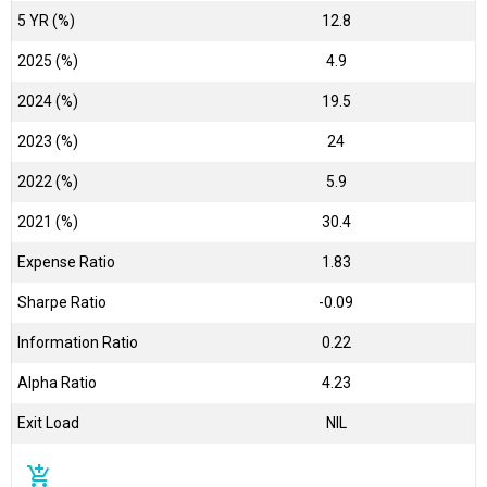
5 YR (%)
12.8
2025 (%)
4.9
2024 (%)
19.5
2023 (%)
24
2022 (%)
5.9
2021 (%)
30.4
Expense Ratio
1.83
Sharpe Ratio
-0.09
Information Ratio
0.22
Alpha Ratio
4.23
Exit Load
NIL
add_shopping_cart