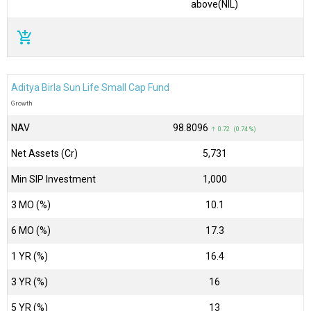
above(NIL)
add_shopping_cart
Aditya Birla Sun Life Small Cap Fund
Growth
NAV
₹98.8096
↑ 0.72 (0.74 %)
Net Assets (Cr)
₹5,731
Min SIP Investment
1,000
3 MO (%)
10.1
6 MO (%)
17.3
1 YR (%)
16.4
3 YR (%)
16
5 YR (%)
13