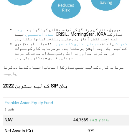
میوچل فنڈز کی ریٹنگز کی طرف سے شائع کیا گیا ہے۔
درجہ
بندی ایجنسیوں
جیسے CRISIL، MorningStar، ICRA فنڈز کے
لیے اچھے نقطہ آغاز ہیں جنہیں منتخب کیا جا سکتا ہے۔
گھونٹ
یا منظم
سرمایہ کاری کا منصوبہ
تنخواہ دار ملازمین
کے لیے ایک اچھا آپشن ہو سکتا ہے، جو سرمایہ کار کو سہولت
فراہم کرتا ہے اور یہ ایک وقتی سیٹ اپ ہے جب کہ مزید
سرمایہ کاری خودکار ہوتی ہے۔
سرمایہ کاری کے لیے حتمی فنڈز کا انتخاب احتیاط کے ساتھ کرنا
چاہیے۔
2022 کے لیے بہترین SIP پلان
Franklin Asian Equity Fund
Growth
NAV
₹44.7569
↑ 0.59 (1.34 %)
Net Assets (Cr)
₹979