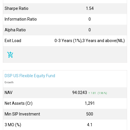
Sharpe Ratio
1.54
Information Ratio
0
Alpha Ratio
0
Exit Load
0-3 Years (1%),3 Years and above(NIL)
add_shopping_cart
DSP US Flexible Equity Fund
Growth
NAV
₹94.0243
↑ 1.81 (1.96 %)
Net Assets (Cr)
₹1,291
Min SIP Investment
500
3 MO (%)
4.1