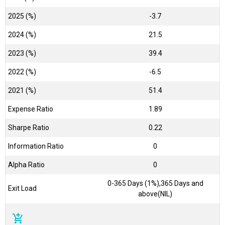
2025 (%)
-3.7
2024 (%)
21.5
2023 (%)
39.4
2022 (%)
-6.5
2021 (%)
51.4
Expense Ratio
1.89
Sharpe Ratio
0.22
Information Ratio
0
Alpha Ratio
0
0-365 Days (1%),365 Days and
Exit Load
above(NIL)
add_shopping_cart