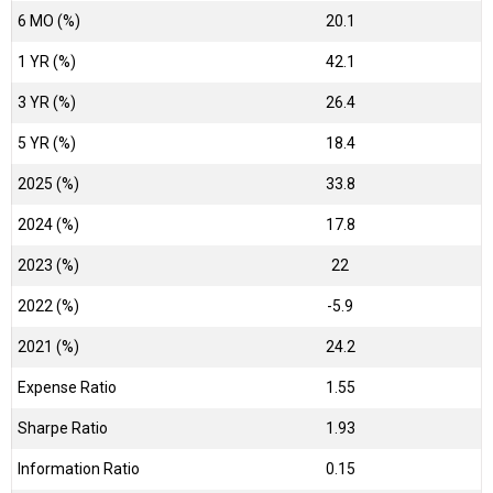
6 MO (%)
20.1
1 YR (%)
42.1
3 YR (%)
26.4
5 YR (%)
18.4
2025 (%)
33.8
2024 (%)
17.8
2023 (%)
22
2022 (%)
-5.9
2021 (%)
24.2
Expense Ratio
1.55
Sharpe Ratio
1.93
Information Ratio
0.15