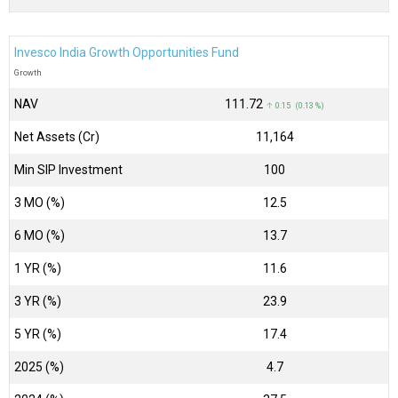
Invesco India Growth Opportunities Fund
Growth
NAV
₹111.72
↑ 0.15 (0.13 %)
Net Assets (Cr)
₹11,164
Min SIP Investment
100
3 MO (%)
12.5
6 MO (%)
13.7
1 YR (%)
11.6
3 YR (%)
23.9
5 YR (%)
17.4
2025 (%)
4.7