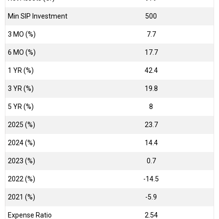
Min SIP Investment
500
3 MO (%)
7.7
6 MO (%)
17.7
1 YR (%)
42.4
3 YR (%)
19.8
5 YR (%)
8
2025 (%)
23.7
2024 (%)
14.4
2023 (%)
0.7
2022 (%)
-14.5
2021 (%)
-5.9
Expense Ratio
2.54