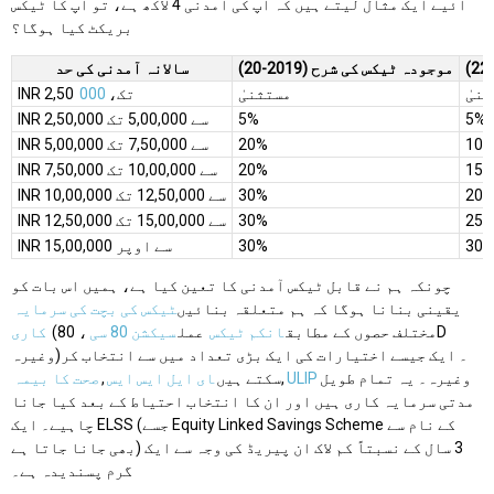
آئیے ایک مثال لیتے ہیں کہ آپ کی آمدنی 4 لاکھ ہے، تو آپ کا ٹیکس
بریکٹ کیا ہوگا؟
موجودہ ٹیکس کی شرح (2019-20)
سالانہ آمدنی کی حد
نیٰ
مستثنیٰ
INR 2,50 تک،
000
5%
5%
INR 2,50,000 سے 5,00,000 تک
10
20%
INR 5,00,000 سے 7,50,000 تک
15
20%
INR 7,50,000 سے 10,00,000 تک
20
30%
INR 10,00,000 سے 12,50,000 تک
25
30%
INR 12,50,000 سے 15,00,000 تک
30
30%
INR 15,00,000 سے اوپر
چونکہ ہم نے قابل ٹیکس آمدنی کا تعین کیا ہے، ہمیں اس بات کو
یقینی بنانا ہوگا کہ ہم متعلقہ بنائیں
ٹیکس کی بچت کی سرمایہ
(مختلف حصوں کے مطابق
انکم ٹیکس
عمل
سیکشن 80 سی
، 80D
کاری
وغیرہ)۔ ایک جیسے اختیارات کی ایک بڑی تعداد میں سے انتخاب کر
وغیرہ۔ یہ تمام طویل
ULIP
,
سکتے ہیں
ای ایل ایس ایس
,
صحت کا بیمہ
مدتی سرمایہ کاری ہیں اور ان کا انتخاب احتیاط کے بعد کیا جانا
چاہیے۔ ایک ELSS (جسے Equity Linked Savings Scheme کے نام سے
بھی جانا جاتا ہے) 3 سال کے نسبتاً کم لاک ان پیریڈ کی وجہ سے ایک
گرم پسندیدہ ہے۔