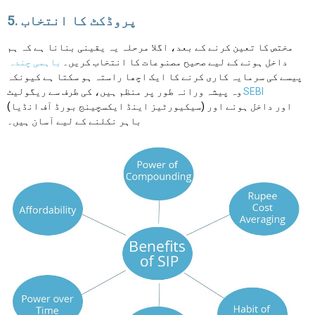
5. پروڈکٹ کا انتخاب
مختص کا تعین کرنے کے بعد، اگلا مرحلہ یہ یقینی بنانا ہے کہ ہم
داخل ہونے کے لیے صحیح مصنوعات کا انتخاب کریں۔
باہمی چندہ
پیسے کی سرمایہ کاری کرنے کا ایک اچھا راستہ ہو سکتا ہے کیونکہ
SEBI
وہ پیشہ ورانہ طور پر منظم ہیں، کی طرف سے ریگولیٹ
(سیکیورٹیز اینڈ ایکسچینج بورڈ آف انڈیا) اور داخل ہونے اور
باہر نکلنے کے لیے آسان ہیں۔