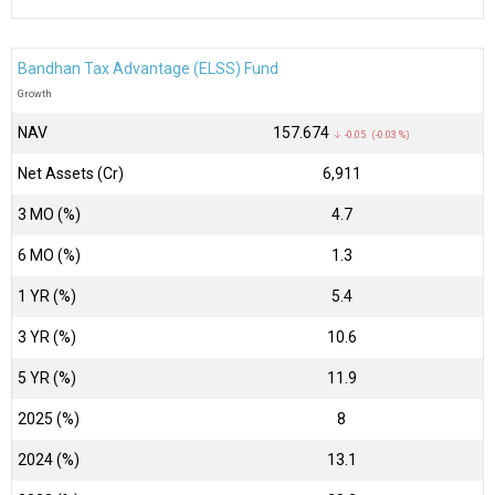
Bandhan Tax Advantage (ELSS) Fund
Growth
NAV
₹157.674
↓ -0.05 (-0.03 %)
Net Assets (Cr)
₹6,911
3 MO (%)
4.7
6 MO (%)
1.3
1 YR (%)
5.4
3 YR (%)
10.6
5 YR (%)
11.9
2025 (%)
8
2024 (%)
13.1