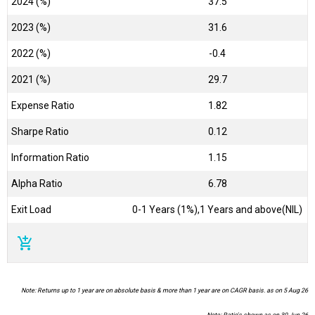
2024 (%)
37.5
2023 (%)
31.6
2022 (%)
-0.4
2021 (%)
29.7
Expense Ratio
1.82
Sharpe Ratio
0.12
Information Ratio
1.15
Alpha Ratio
6.78
Exit Load
0-1 Years (1%),1 Years and above(NIL)
add_shopping_cart
Note: Returns up to 1 year are on absolute basis & more than 1 year are on CAGR basis. as on 5 Aug 26
Note: Ratio's shown as on 30 Jun 26