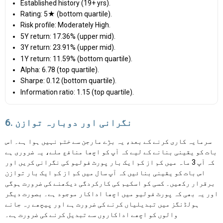
Established history (19+ yrs).
Rating: 5★ (bottom quartile).
Risk profile: Moderately High.
5Y return: 17.36% (upper mid).
3Y return: 23.91% (upper mid).
1Y return: 11.59% (bottom quartile).
Alpha: 6.78 (top quartile).
Sharpe: 0.12 (bottom quartile).
Information ratio: 1.15 (top quartile).
6. نگرانی اور دوبارہ توازن
سرمایہ کاری کرنے کے بعد، یہ بڑے مارجن سے ختم نہیں ہوا ہے۔ اس
بات کو یقینی بنانے کے لیے کہ آپ کو اچھا منافع ملے، یہ ضروری ہے
کہ آپ 3 ماہ میں کم از کم ایک بار پورٹ فولیو کی نگرانی کریں اور
اس بات کو یقینی بنائیں کہ آپ سال میں کم از کم ایک بار توازن
برقرار رکھیں۔ کسی کو اسکیم کی کارکردگی دیکھنے کی ضرورت ہوگی
اور یہ بھی کہ پورٹ فولیو میں اچھا اداکار موجود ہے۔ بصورت دیگر
ہولڈنگز میں تبدیلیاں کرنے کی ضرورت ہے اور پیچھے رہ جانے
والوں کو اچھے اداکاروں سے تبدیل کرنے کی ضرورت ہے۔