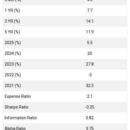
1 YR (%)
7.7
3 YR (%)
14.1
5 YR (%)
11.9
2025 (%)
5.5
2024 (%)
20
2023 (%)
27.8
2022 (%)
-3
2021 (%)
32.5
Expense Ratio
2.1
Sharpe Ratio
-0.25
Information Ratio
0.82
Alpha Ratio
3.75