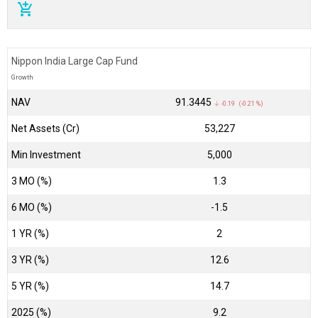
add_shopping_cart
Nippon India Large Cap Fund
Growth
NAV
₹91.3445
↓ -0.19 (-0.21 %)
Net Assets (Cr)
₹53,227
Min Investment
5,000
3 MO (%)
1.3
6 MO (%)
-1.5
1 YR (%)
2
3 YR (%)
12.6
5 YR (%)
14.7
2025 (%)
9.2