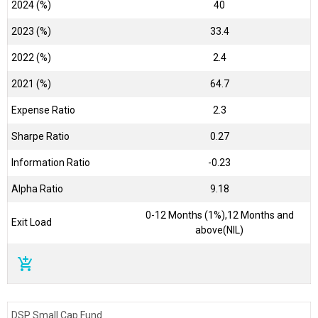
2024 (%)
40
2023 (%)
33.4
2022 (%)
2.4
2021 (%)
64.7
Expense Ratio
2.3
Sharpe Ratio
0.27
Information Ratio
-0.23
Alpha Ratio
9.18
0-12 Months (1%),12 Months and
Exit Load
above(NIL)
add_shopping_cart
DSP Small Cap Fund