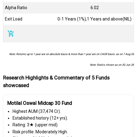
Alpha Ratio
6.02
Exit Load
0-1 Years (1%),1 Years and above(NIL)
add_shopping_cart
Note: Returns up to 1 year are on absolute basis & more than 1 year are on CAGR basis. as on 7 Aug 26
Note: Ratio's shown as on 30 Jun 26
Research Highlights & Commentary of 5 Funds
showcased
Motilal Oswal Midcap 30 Fund
Highest AUM (₹37,474 Cr).
Established history (12+ yrs).
Rating: 3★ (upper mid).
Risk profile: Moderately High.