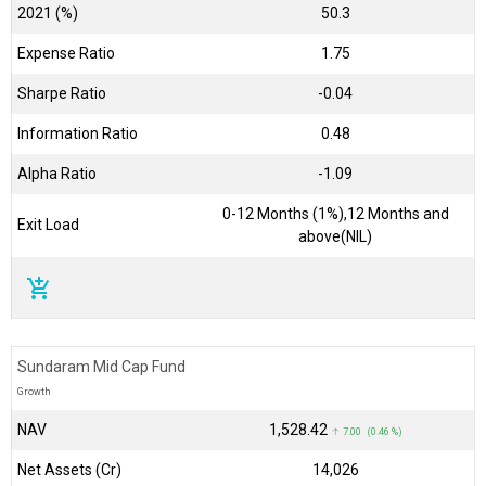
2021 (%)
50.3
Expense Ratio
1.75
Sharpe Ratio
-0.04
Information Ratio
0.48
Alpha Ratio
-1.09
0-12 Months (1%),12 Months and
Exit Load
above(NIL)
add_shopping_cart
Sundaram Mid Cap Fund
Growth
NAV
₹1,528.42
↑ 7.00 (0.46 %)
Net Assets (Cr)
₹14,026