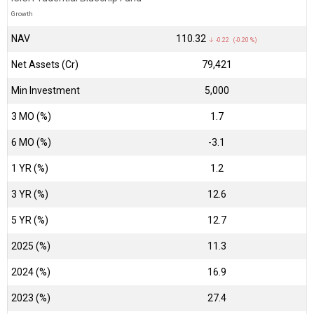
Growth
NAV
₹110.32
↓ -0.22 (-0.20 %)
Net Assets (Cr)
₹79,421
Min Investment
5,000
3 MO (%)
1.7
6 MO (%)
-3.1
1 YR (%)
1.2
3 YR (%)
12.6
5 YR (%)
12.7
2025 (%)
11.3
2024 (%)
16.9
2023 (%)
27.4