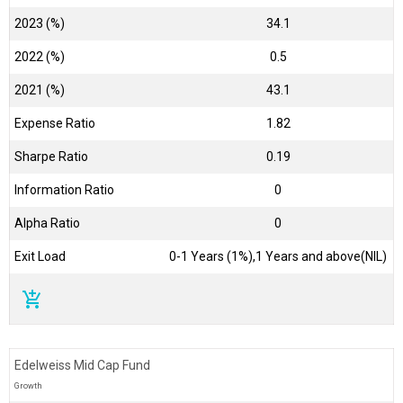
2023 (%)
34.1
2022 (%)
0.5
2021 (%)
43.1
Expense Ratio
1.82
Sharpe Ratio
0.19
Information Ratio
0
Alpha Ratio
0
Exit Load
0-1 Years (1%),1 Years and above(NIL)
add_shopping_cart
Edelweiss Mid Cap Fund
Growth