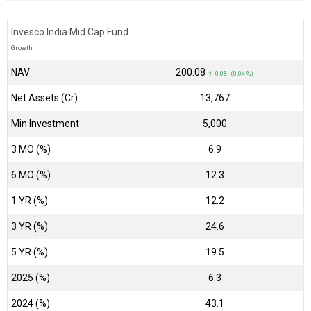
Invesco India Mid Cap Fund
Growth
NAV
₹200.08
↑ 0.08 (0.04 %)
Net Assets (Cr)
₹13,767
Min Investment
5,000
3 MO (%)
6.9
6 MO (%)
12.3
1 YR (%)
12.2
3 YR (%)
24.6
5 YR (%)
19.5
2025 (%)
6.3
2024 (%)
43.1