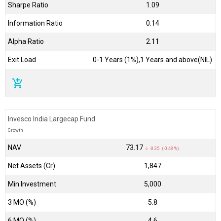
Sharpe Ratio
1.09
Information Ratio
0.14
Alpha Ratio
2.11
Exit Load
0-1 Years (1%),1 Years and above(NIL)
add_shopping_cart
Invesco India Largecap Fund
Growth
NAV
₹73.17
↓ -0.35 (-0.48 %)
Net Assets (Cr)
₹1,847
Min Investment
5,000
3 MO (%)
5.8
6 MO (%)
4.6