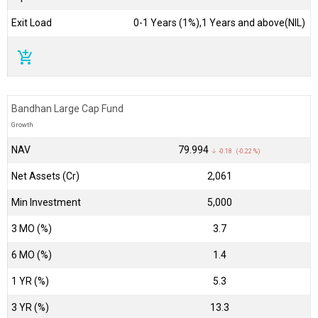
Exit Load
0-1 Years (1%),1 Years and above(NIL)
add_shopping_cart
Bandhan Large Cap Fund
Growth
NAV
₹79.994
↓ -0.18 (-0.22 %)
Net Assets (Cr)
₹2,061
Min Investment
5,000
3 MO (%)
3.7
6 MO (%)
1.4
1 YR (%)
5.3
3 YR (%)
13.3