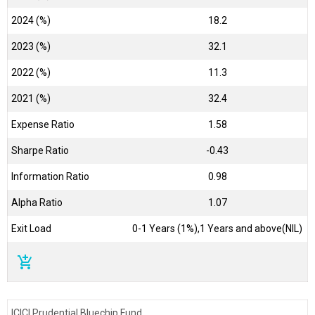
2024 (%)
18.2
2023 (%)
32.1
2022 (%)
11.3
2021 (%)
32.4
Expense Ratio
1.58
Sharpe Ratio
-0.43
Information Ratio
0.98
Alpha Ratio
1.07
Exit Load
0-1 Years (1%),1 Years and above(NIL)
add_shopping_cart
ICICI Prudential Bluechip Fund