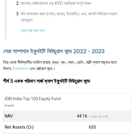
আপনার রেজিস্ট্রেশন এবং KYC প্রক্রিয়া সম্পূর্ণ করুন
নথি আপলোড করুন (প্যান, আধার, ইত্যাদি)।
এবং, আপনি বিনিয়োগ করতে
প্রস্তুত!
এবার শুরু করা যাক
সেরা লাম্পসাম ইক্যুইটি মিউচুয়াল ফান্ড 2022 - 2023
নিচে থেকে শীর্ষস্থানীয় তহবিল রয়েছে
বড়-, মধ্য-, ছোট-, মাল্টি-ক্যাপ ফান্ডের মতো
সমতা
বিভাগ,
ইএলএসএস
এবং সেক্টরাল ফান্ড।
শীর্ষ 5 একক পরিমাণ লার্জ ক্যাপ ইক্যুইটি মিউচুয়াল ফান্ড
IDBI India Top 100 Equity Fund
Growth
NAV
₹44.16
↑ 0.05 (0.11 %)
Net Assets (Cr)
₹655