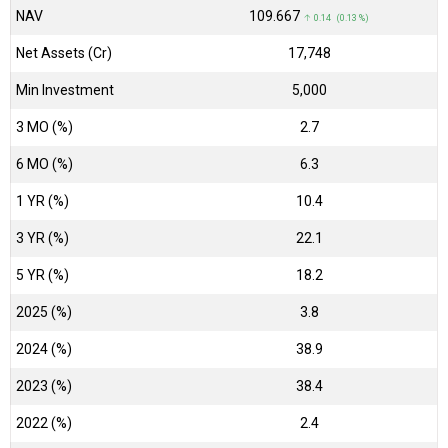
NAV
₹109.667
↑ 0.14 (0.13 %)
Net Assets (Cr)
₹17,748
Min Investment
5,000
3 MO (%)
2.7
6 MO (%)
6.3
1 YR (%)
10.4
3 YR (%)
22.1
5 YR (%)
18.2
2025 (%)
3.8
2024 (%)
38.9
2023 (%)
38.4
2022 (%)
2.4