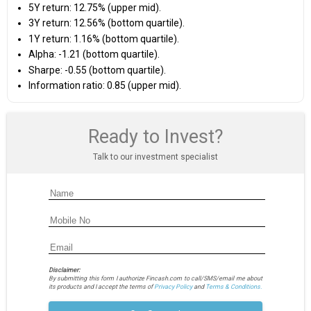
5Y return: 12.75% (upper mid).
3Y return: 12.56% (bottom quartile).
1Y return: 1.16% (bottom quartile).
Alpha: -1.21 (bottom quartile).
Sharpe: -0.55 (bottom quartile).
Information ratio: 0.85 (upper mid).
Ready to Invest?
Talk to our investment specialist
Disclaimer:
By submitting this form I authorize Fincash.com to call/SMS/email me about
its products and I accept the terms of
Privacy Policy
and
Terms & Conditions.