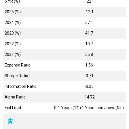
5 YR (%)
22
2025 (%)
-12.1
2024 (%)
57.1
2023 (%)
41.7
2022 (%)
10.7
2021 (%)
55.8
Expense Ratio
1.56
Sharpe Ratio
-0.71
Information Ratio
-0.25
Alpha Ratio
-14.72
Exit Load
0-1 Years (1%),1 Years and above(NIL)
add_shopping_cart