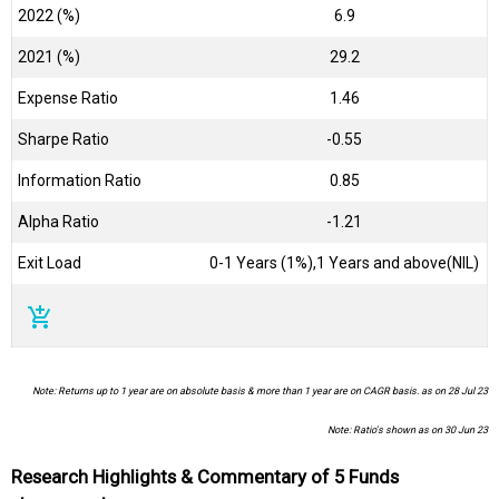
2022 (%)
6.9
2021 (%)
29.2
Expense Ratio
1.46
Sharpe Ratio
-0.55
Information Ratio
0.85
Alpha Ratio
-1.21
Exit Load
0-1 Years (1%),1 Years and above(NIL)
add_shopping_cart
Note: Returns up to 1 year are on absolute basis & more than 1 year are on CAGR basis. as on 28 Jul 23
Note: Ratio's shown as on 30 Jun 23
Research Highlights & Commentary of 5 Funds