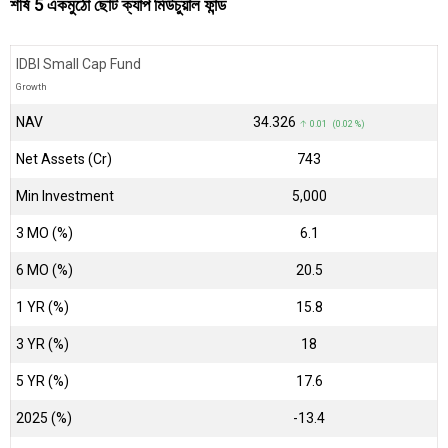
শীর্ষ 5 একমুঠো ছোট ক্যাপ মিউচুয়াল ফান্ড
IDBI Small Cap Fund
Growth
NAV
₹34.326
↑ 0.01 (0.02 %)
Net Assets (Cr)
₹743
Min Investment
5,000
3 MO (%)
6.1
6 MO (%)
20.5
1 YR (%)
15.8
3 YR (%)
18
5 YR (%)
17.6
2025 (%)
-13.4