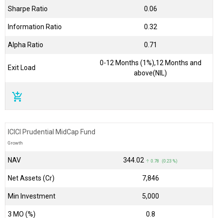
Sharpe Ratio
0.06
Information Ratio
0.32
Alpha Ratio
0.71
0-12 Months (1%),12 Months and
Exit Load
above(NIL)
add_shopping_cart
ICICI Prudential MidCap Fund
Growth
NAV
₹344.02
↑ 0.78 (0.23 %)
Net Assets (Cr)
₹7,846
Min Investment
5,000
3 MO (%)
0.8