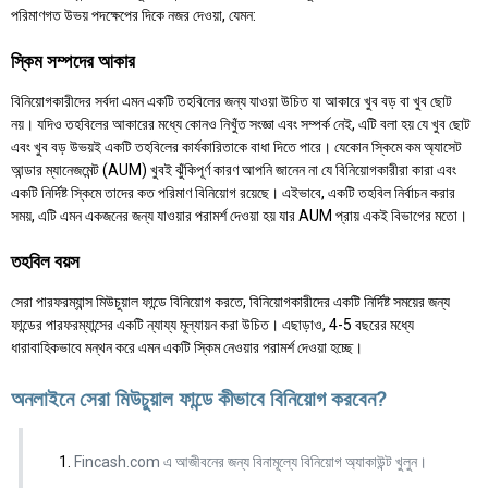
পরিমাণগত উভয় পদক্ষেপের দিকে নজর দেওয়া, যেমন:
স্কিম সম্পদের আকার
বিনিয়োগকারীদের সর্বদা এমন একটি তহবিলের জন্য যাওয়া উচিত যা আকারে খুব বড় বা খুব ছোট
নয়। যদিও তহবিলের আকারের মধ্যে কোনও নিখুঁত সংজ্ঞা এবং সম্পর্ক নেই, এটি বলা হয় যে খুব ছোট
এবং খুব বড় উভয়ই একটি তহবিলের কার্যকারিতাকে বাধা দিতে পারে। যেকোন স্কিমে কম অ্যাসেট
আন্ডার ম্যানেজমেন্ট (AUM) খুবই ঝুঁকিপূর্ণ কারণ আপনি জানেন না যে বিনিয়োগকারীরা কারা এবং
একটি নির্দিষ্ট স্কিমে তাদের কত পরিমাণ বিনিয়োগ রয়েছে। এইভাবে, একটি তহবিল নির্বাচন করার
সময়, এটি এমন একজনের জন্য যাওয়ার পরামর্শ দেওয়া হয় যার AUM প্রায় একই বিভাগের মতো।
তহবিল বয়স
সেরা পারফরম্যান্স মিউচুয়াল ফান্ডে বিনিয়োগ করতে, বিনিয়োগকারীদের একটি নির্দিষ্ট সময়ের জন্য
ফান্ডের পারফরম্যান্সের একটি ন্যায্য মূল্যায়ন করা উচিত। এছাড়াও, 4-5 বছরের মধ্যে
ধারাবাহিকভাবে মন্থন করে এমন একটি স্কিম নেওয়ার পরামর্শ দেওয়া হচ্ছে।
অনলাইনে সেরা মিউচুয়াল ফান্ডে কীভাবে বিনিয়োগ করবেন?
Fincash.com এ আজীবনের জন্য বিনামূল্যে বিনিয়োগ অ্যাকাউন্ট খুলুন।