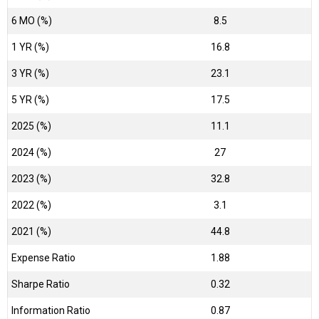
6 MO (%)
8.5
1 YR (%)
16.8
3 YR (%)
23.1
5 YR (%)
17.5
2025 (%)
11.1
2024 (%)
27
2023 (%)
32.8
2022 (%)
3.1
2021 (%)
44.8
Expense Ratio
1.88
Sharpe Ratio
0.32
Information Ratio
0.87