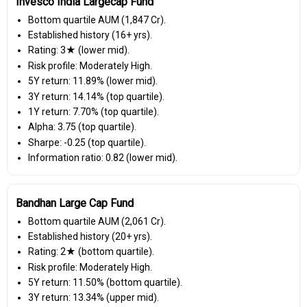
Invesco India Largecap Fund
Bottom quartile AUM (₹1,847 Cr).
Established history (16+ yrs).
Rating: 3★ (lower mid).
Risk profile: Moderately High.
5Y return: 11.89% (lower mid).
3Y return: 14.14% (top quartile).
1Y return: 7.70% (top quartile).
Alpha: 3.75 (top quartile).
Sharpe: -0.25 (top quartile).
Information ratio: 0.82 (lower mid).
Bandhan Large Cap Fund
Bottom quartile AUM (₹2,061 Cr).
Established history (20+ yrs).
Rating: 2★ (bottom quartile).
Risk profile: Moderately High.
5Y return: 11.50% (bottom quartile).
3Y return: 13.34% (upper mid).