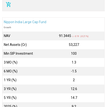
add_shopping_cart
Nippon India Large Cap Fund
Growth
NAV
₹91.3445
↓ -0.19 (-0.21 %)
Net Assets (Cr)
₹53,227
Min SIP Investment
100
3 MO (%)
1.3
6 MO (%)
-1.5
1 YR (%)
2
3 YR (%)
12.6
5 YR (%)
14.7
2025 (%)
9.2