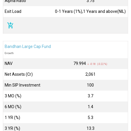
Alpha Ratio
3.75
Exit Load
0-1 Years (1%),1 Years and above(NIL)
add_shopping_cart
Bandhan Large Cap Fund
Growth
NAV
₹79.994
↓ -0.18 (-0.22 %)
Net Assets (Cr)
₹2,061
Min SIP Investment
100
3 MO (%)
3.7
6 MO (%)
1.4
1 YR (%)
5.3
3 YR (%)
13.3