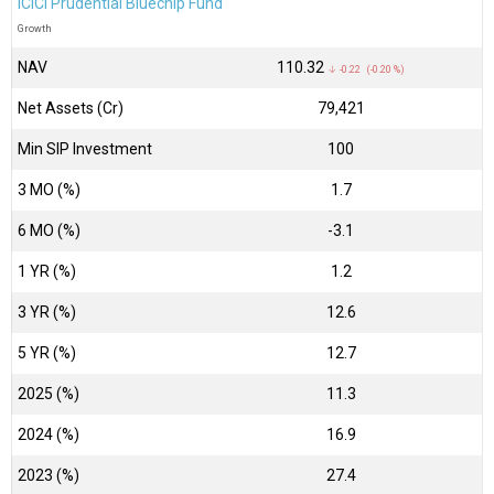
ICICI Prudential Bluechip Fund
Growth
NAV
₹110.32
↓ -0.22 (-0.20 %)
Net Assets (Cr)
₹79,421
Min SIP Investment
100
3 MO (%)
1.7
6 MO (%)
-3.1
1 YR (%)
1.2
3 YR (%)
12.6
5 YR (%)
12.7
2025 (%)
11.3
2024 (%)
16.9
2023 (%)
27.4