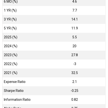
6 MO (%)
4.6
1 YR (%)
7.7
3 YR (%)
14.1
5 YR (%)
11.9
2025 (%)
5.5
2024 (%)
20
2023 (%)
27.8
2022 (%)
-3
2021 (%)
32.5
Expense Ratio
2.1
Sharpe Ratio
-0.25
Information Ratio
0.82