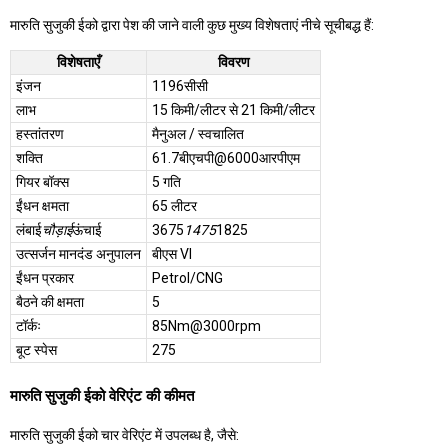
मारुति सुजुकी ईको द्वारा पेश की जाने वाली कुछ मुख्य विशेषताएं नीचे सूचीबद्ध हैं:
विशेषताएँ
विवरण
इंजन
1196सीसी
लाभ
15 किमी/लीटर से 21 किमी/लीटर
हस्तांतरण
मैनुअल / स्वचालित
शक्ति
61.7बीएचपी@6000आरपीएम
गियर बॉक्स
5 गति
ईंधन क्षमता
65 लीटर
लंबाई
चौड़ाई
ऊंचाई
3675
1475
1825
उत्सर्जन मानदंड अनुपालन
बीएस VI
ईंधन प्रकार
Petrol/CNG
बैठने की क्षमता
5
टॉर्कः
85Nm@3000rpm
बूट स्पेस
275
मारुति सुजुकी ईको वेरिएंट की कीमत
मारुति सुजुकी ईको चार वेरिएंट में उपलब्ध है, जैसे: