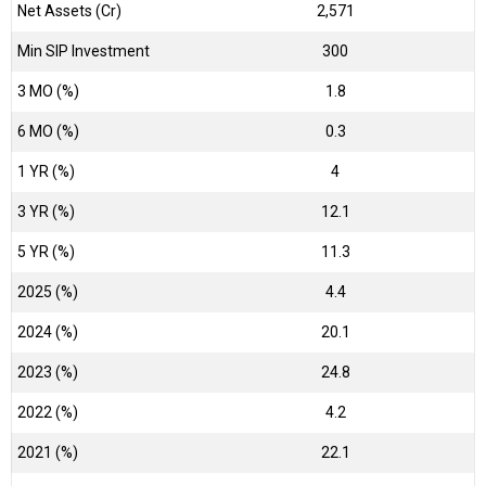
Net Assets (Cr)
₹2,571
Min SIP Investment
300
3 MO (%)
1.8
6 MO (%)
0.3
1 YR (%)
4
3 YR (%)
12.1
5 YR (%)
11.3
2025 (%)
4.4
2024 (%)
20.1
2023 (%)
24.8
2022 (%)
4.2
2021 (%)
22.1