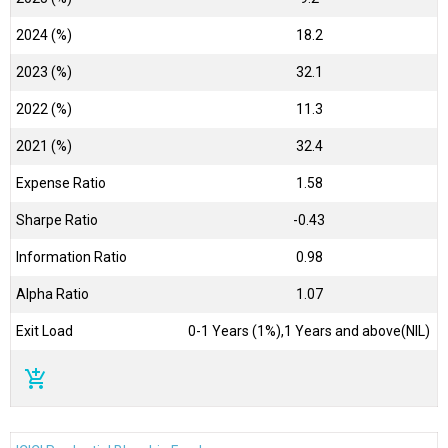
2024 (%)
18.2
2023 (%)
32.1
2022 (%)
11.3
2021 (%)
32.4
Expense Ratio
1.58
Sharpe Ratio
-0.43
Information Ratio
0.98
Alpha Ratio
1.07
Exit Load
0-1 Years (1%),1 Years and above(NIL)
add_shopping_cart