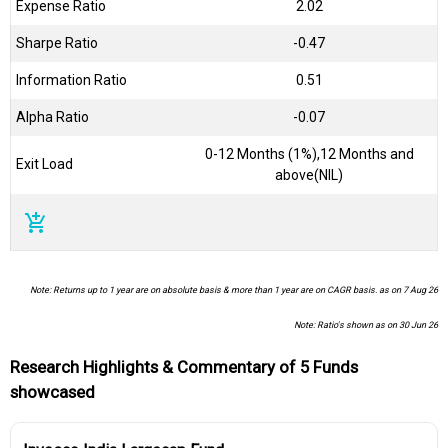
Expense Ratio
2.02
Sharpe Ratio
-0.47
Information Ratio
0.51
Alpha Ratio
-0.07
0-12 Months (1%),12 Months and
Exit Load
above(NIL)
add_shopping_cart
Note: Returns up to 1 year are on absolute basis & more than 1 year are on CAGR basis. as on 7 Aug 26
Note: Ratio's shown as on 30 Jun 26
Research Highlights & Commentary of 5 Funds
showcased