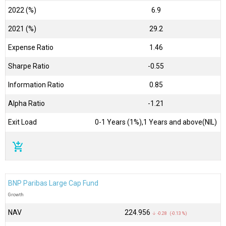
2022 (%)
6.9
2021 (%)
29.2
Expense Ratio
1.46
Sharpe Ratio
-0.55
Information Ratio
0.85
Alpha Ratio
-1.21
Exit Load
0-1 Years (1%),1 Years and above(NIL)
add_shopping_cart
BNP Paribas Large Cap Fund
Growth
NAV
₹224.956
↓ -0.28 (-0.13 %)