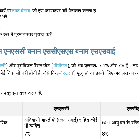
रें या
डाक बंगला
जो इस कार्यक्रम की पेशकश करता है
भरें
ं
ूप में प्रमाणपत्र प्राप्त करें
नाम एनएससी बनाम एससीएसएस बनाम एसएसवाई
ससी
) और प्रोविजन पेंशन फंड (
पीपीएफ
), जो अब क्रमशः 7.1% और 7% हैं। नई प
ई निकासी नहीं होती है, जैसे कि
इन्वेस्टर
की मृत्यु हो या उसके लिए अदालत का 
णपत्र इस तरह अलग है:
एनएससी
एससी
अनिवासी भारतीयों (एनआरआई) सहित कोई
गरिक
60+ आयु वर्ग के वरि
भी व्यक्ति
7%
8%