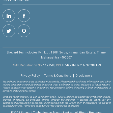
CONNECT WITH US
Shepard Technologies Pvt. Ltd : 1808, Solus, Hiranandani Estate, Thane,
Maharashtra - 400607
AMFI Registration No.
112358
|
CIN:
U74999MH2016PTC282153
Privacy Policy
Terms & Conditions
Disclaimers
Mutual fund investments are subject to market risks. Please read the scheme information and other
related documents carefully before investing. Past performance is not indicative of future returns.
Please consider your specific investment requirements before choosing a fund, or designing a
portfolio that suits your needs.
Shepard Technologies Pvt. Ltd.
(with ARN code 112358)
makes no warranties or representations,
express or implied, on products offered through the platform. It accepts no liability for any
damages or losses, however caused, in connection with the use of, or on the reliance of its product
or related services. Terms and conditions of the website are applicable.
©
2026 Shepard Technologies Private Limited. All Rights Reserved