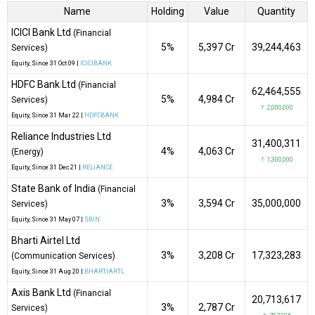
Name
Holding
Value
Quantity
ICICI Bank Ltd
(Financial
5%
₹5,397 Cr
39,244,463
Services)
Equity
, Since
31 Oct 09 |
ICICIBANK
HDFC Bank Ltd
(Financial
62,464,555
5%
₹4,984 Cr
Services)
↑ 2,000,000
Equity
, Since
31 Mar 22 |
HDFCBANK
Reliance Industries Ltd
31,400,311
4%
₹4,063 Cr
(Energy)
↑ 1,300,000
Equity
, Since
31 Dec 21 |
RELIANCE
State Bank of India
(Financial
3%
₹3,594 Cr
35,000,000
Services)
Equity
, Since
31 May 07 |
SBIN
Bharti Airtel Ltd
3%
₹3,208 Cr
17,323,283
(Communication Services)
Equity
, Since
31 Aug 20 |
BHARTIARTL
Axis Bank Ltd
(Financial
20,713,617
3%
₹2,787 Cr
Services)