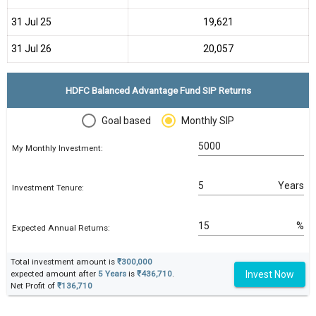
31 Jul 25
₹19,621
31 Jul 26
₹20,057
HDFC Balanced Advantage Fund SIP Returns
Goal based
Monthly SIP
My Monthly Investment:
Years
Investment Tenure:
%
Expected Annual Returns:
Total investment amount is
₹300,000
Invest Now
expected amount after
5 Years
is
₹436,710
.
Net Profit of
₹136,710