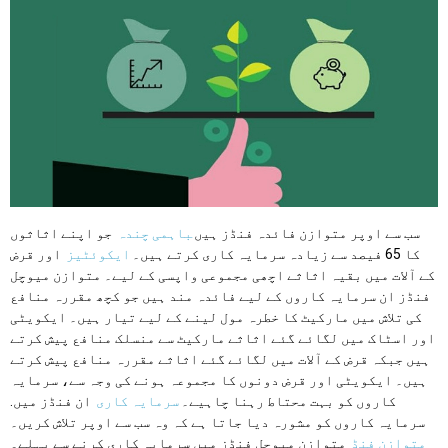
سب سے اوپر متوازن فائدہ فنڈز ہیں
باہمی چندہ
جو اپنے اثاثوں
کا 65 فیصد سے زیادہ سرمایہ کاری کرتے ہیں۔
ایکوئٹیز
اور قرض
کے آلات میں بقیہ اثاثے اچھی مجموعی واپسی کے لیے۔ متوازن میوچل
فنڈز ان سرمایہ کاروں کے لیے فائدہ مند ہیں جو کچھ مقررہ منافع
کی تلاش میں مارکیٹ کا خطرہ مول لینے کے لیے تیار ہیں۔ ایکویٹی
اور اسٹاک میں لگائے گئے اثاثے مارکیٹ سے منسلک منافع پیش کرتے
ہیں جبکہ قرض کے آلات میں لگائے گئے اثاثے مقررہ منافع پیش کرتے
ہیں۔ ایکویٹی اور قرض دونوں کا مجموعہ ہونے کی وجہ سے، سرمایہ
کاروں کو بہت محتاط رہنا چاہیے۔
سرمایہ کاری
ان فنڈز میں.
سرمایہ کاروں کو مشورہ دیا جاتا ہے کہ وہ سب سے اوپر تلاش کریں۔
متوازن فنڈ
متوازن میوچل فنڈز میں سرمایہ کاری کرنے سے پہلے۔