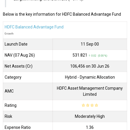
Below is the key information for HDFC Balanced Advantage Fund
HDFC Balanced Advantage Fund
Growth
Launch Date
11 Sep 00
NAV (07 Aug 26)
₹531.821
↑ 0.02 (0.00 %)
Net Assets (Cr)
₹106,456 on 30 Jun 26
Category
Hybrid
- Dynamic Allocation
HDFC Asset Management Company
AMC
Limited
Rating
☆
☆
☆
☆
Risk
Moderately High
Expense Ratio
1.36