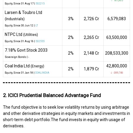
↑ 787,305
Equity
, Since
31 Aug 17 |
532215
Larsen & Toubro Ltd
3%
₹2,726 Cr
6,579,083
(Industrials)
Equity
, Since
30 Jun 12 |
LT
NTPC Ltd
(Utilities)
2%
₹2,265 Cr
63,500,000
Equity
, Since
31 Aug 16 |
532555
7.18% Govt Stock 2033
2%
₹2,148 Cr
208,533,300
Sovereign Bonds
|
-
Coal India Ltd
42,800,000
(Energy)
2%
₹1,879 Cr
Equity
, Since
31 Jan 18 |
COALINDIA
↓ -389,746
2. ICICI Prudential Balanced Advantage Fund
The fund objective is to seek low volatility returns by using arbitrage
and other derivative strategies in equity markets and investments in
short-term debt portfolio.The fund invests in equity with usage of
derivatives.