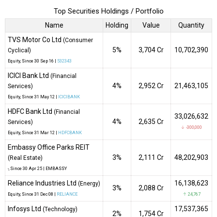
Top Securities Holdings / Portfolio
Name
Holding
Value
Quantity
TVS Motor Co Ltd
(Consumer
5%
₹3,704 Cr
10,702,390
Cyclical)
Equity
, Since
30 Sep 16 |
532343
ICICI Bank Ltd
(Financial
4%
₹2,952 Cr
21,463,105
Services)
Equity
, Since
31 May 12 |
ICICIBANK
HDFC Bank Ltd
(Financial
33,026,632
4%
₹2,635 Cr
Services)
↓ -300,000
Equity
, Since
31 Mar 12 |
HDFCBANK
Embassy Office Parks REIT
3%
₹2,111 Cr
48,202,903
(Real Estate)
-
, Since
30 Apr 25 |
EMBASSY
Reliance Industries Ltd
16,138,623
(Energy)
3%
₹2,088 Cr
Equity
, Since
31 Dec 08 |
RELIANCE
↑ 24,767
Infosys Ltd
17,537,365
(Technology)
2%
₹1,754 Cr