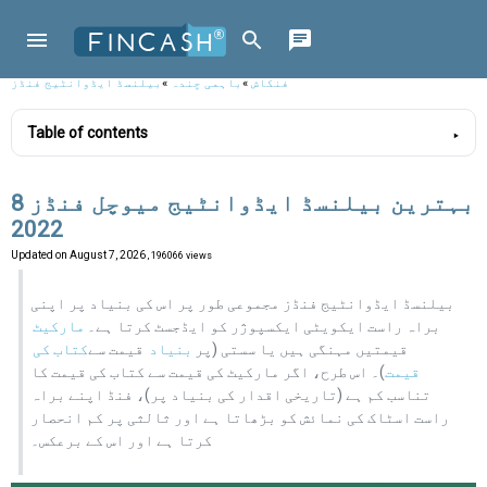
فنکاش
»
باہمی چندہ
»
بیلنسڈ ایڈوانٹیج فنڈز
Table of contents
8 بہترین بیلنسڈ ایڈوانٹیج میوچل فنڈز
2022
Updated on
August 7, 2026
, 196066 views
بیلنسڈ ایڈوانٹیج فنڈز مجموعی طور پر اس کی بنیاد پر اپنی
براہ راست ایکویٹی ایکسپوژر کو ایڈجسٹ کرتا ہے۔
مارکیٹ
قیمتیں مہنگی ہیں یا سستی (پر
بنیاد
قیمت سے
کتاب کی
قیمت
)۔ اس طرح، اگر مارکیٹ کی قیمت سے کتاب کی قیمت کا
تناسب کم ہے (تاریخی اقدار کی بنیاد پر)، فنڈ اپنے براہ
راست اسٹاک کی نمائش کو بڑھاتا ہے اور ثالثی پر کم انحصار
کرتا ہے اور اس کے برعکس۔