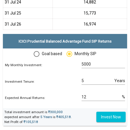
31 Jul 24
₹14,882
31 Jul 25
₹15,773
31 Jul 26
₹16,974
ICICI Prudential Balanced Advantage Fund SIP Returns
Goal based
Monthly SIP
My Monthly Investment:
Years
Investment Tenure:
%
Expected Annual Returns:
Total investment amount is
₹300,000
Invest Now
expected amount after
5 Years
is
₹405,518
.
Net Profit of
₹105,518