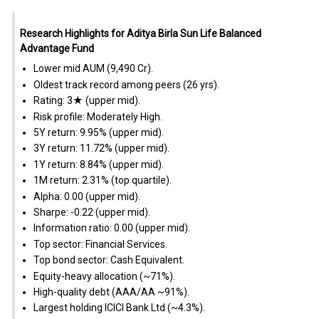
Research Highlights for Aditya Birla Sun Life Balanced
Advantage Fund
Lower mid AUM (₹9,490 Cr).
Oldest track record among peers (26 yrs).
Rating: 3★ (upper mid).
Risk profile: Moderately High.
5Y return: 9.95% (upper mid).
3Y return: 11.72% (upper mid).
1Y return: 8.84% (upper mid).
1M return: 2.31% (top quartile).
Alpha: 0.00 (upper mid).
Sharpe: -0.22 (upper mid).
Information ratio: 0.00 (upper mid).
Top sector: Financial Services.
Top bond sector: Cash Equivalent.
Equity-heavy allocation (~71%).
High-quality debt (AAA/AA ~91%).
Largest holding ICICI Bank Ltd (~4.3%).