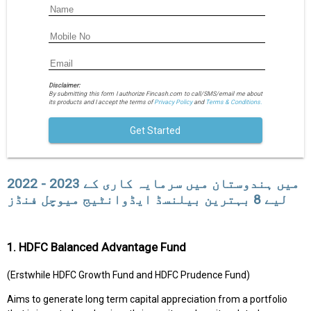
Disclaimer:
By submitting this form I authorize Fincash.com to call/SMS/email me about
its products and I accept the terms of
Privacy Policy
and
Terms & Conditions.
Get Started
2022 - 2023 میں ہندوستان میں سرمایہ کاری کے
لیے 8 بہترین بیلنسڈ ایڈوانٹیج میوچل فنڈز
1. HDFC Balanced Advantage Fund
(Erstwhile HDFC Growth Fund and HDFC Prudence Fund)
Aims to generate long term capital appreciation from a portfolio