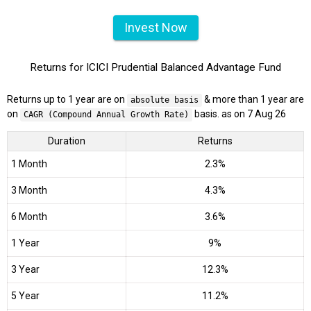
Invest Now
Returns for ICICI Prudential Balanced Advantage Fund
Returns up to 1 year are on
& more than 1 year are
absolute basis
on
basis. as on 7 Aug 26
CAGR (Compound Annual Growth Rate)
Duration
Returns
1 Month
2.3%
3 Month
4.3%
6 Month
3.6%
1 Year
9%
3 Year
12.3%
5 Year
11.2%