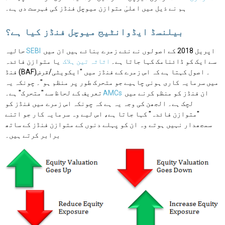
ہم نے ذیل میں اعلیٰ متوازن میوچل فنڈز کی فہرست دی ہے۔
بیلنسڈ ایڈوانٹیج میوچل فنڈز کیا ہے؟
اپریل 2018 کے اصولوں نے نئے زمرے بنائے ہیں ان میں
SEBI
حالیہ
سے ایک کو ڈائنامک کہا جاتا ہے۔
اثاثہ تین ہلاک
یا متوازن فائدہ
فنڈ (BAF)۔ اصول کہتا ہے کہ اس زمرے کے فنڈز میں "ایکویٹی/قرض
میں سرمایہ کاری ہونی چاہیے جو متحرک طور پر منظم ہو"۔ چونکہ یہ
ان فنڈز کو منظم کرنے میں
AMCs
تعریف کے لحاظ سے "متحرک" ہے۔
لچک ہے۔ الجھن کی وجہ یہ ہے کہ چونکہ اس زمرے میں فنڈز کو
"متوازن فائدہ" کہا جاتا ہے، اس لیے وہ سرمایہ کار جو اتنے
سمجھدار نہیں ہوتے وہ ان کو پہلے دنوں کے متوازن فنڈز کے ساتھ
برابر کرتے ہیں۔