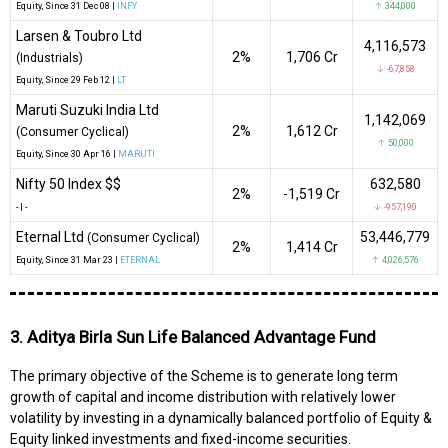
Equity
, Since
31 Dec 08 |
INFY
↑ 344,000
Larsen & Toubro Ltd
4,116,573
2%
₹1,706 Cr
(Industrials)
↓ -67,858
Equity
, Since
29 Feb 12 |
LT
Maruti Suzuki India Ltd
1,142,069
2%
₹1,612 Cr
(Consumer Cyclical)
↑ 50,000
Equity
, Since
30 Apr 16 |
MARUTI
Nifty 50 Index $$
632,580
2%
-₹1,519 Cr
-
|
-
↓ -957,190
Eternal Ltd
53,446,779
(Consumer Cyclical)
2%
₹1,414 Cr
Equity
, Since
31 Mar 23 |
ETERNAL
↑ 4,026,576
3. Aditya Birla Sun Life Balanced Advantage Fund
The primary objective of the Scheme is to generate long term
growth of capital and income distribution with relatively lower
volatility by investing in a dynamically balanced portfolio of Equity &
Equity linked investments and fixed-income securities.