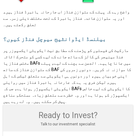
واضح رہے کہ پہلے کے متوازن فنڈز اب جارحانہ ہائبرڈ فنڈز ہیں،
اور یہ متوازن فائدہ فنڈز ہائبرڈ کے تحت مختلف ذیلی زمرہ سے
تعلق رکھتے ہیں۔
بیلنسڈ ایڈوانٹیج میوچل فنڈز کیوں؟
مارکیٹ کی قیمتوں کو پڑھنے کے مطابق نیٹ ایکویٹی ایکسپوزر پر
فنڈ مینیجر کی کالز کے ساتھ جانے کے لیے کسی کو متحرک اثاثہ
مختص فنڈز یا BAFs میں جانا چاہیے۔ الجھن سے بچنے کے لیے، پہلے
کے متوازن فنڈز کے ساتھ BAF کا موازنہ نہ کریں۔ دونوں زمروں کی
اپنی خوبیاں ہیں، اور دونوں ہی ایکویٹی سے متعلق ٹیکس کے اہل
ہیں، لیکن فرق یہ ہے کہ جارحانہ ہائبرڈ فنڈز میں روایتی
ایکویٹی ایکسپوژر ہوتا ہے، جب کہ BAFs کا ایکویٹی کے لیے خالص
ایکسپوژر کم ہوتا ہے اور وہ خطرے سے متعلق زیادہ مستحکم منافع
پیش کر سکتے ہیں۔ وہ لے رہے ہیں.
Ready to Invest?
Talk to our investment specialist