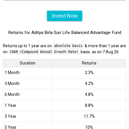
Invest Now
Returns for Aditya Birla Sun Life Balanced Advantage Fund
Returns up to 1 year are on
& more than 1 year are
absolute basis
on
basis. as on 7 Aug 26
CAGR (Compound Annual Growth Rate)
Duration
Returns
1 Month
2.3%
3 Month
4.2%
6 Month
4.8%
1 Year
8.8%
3 Year
11.7%
5 Year
10%