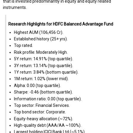
that is invested predominantly in equity and equity related
instruments.
Research Highlights for HDFC Balanced Advantage Fund
Highest AUM (₹106,456 Cr).
Established history (25+ yrs).
Top rated.
Risk profile: Moderately High.
5Y return: 14.91% (top quartile).
3Y return: 13.14% (top quartile).
1Y return: 3.84% (bottom quartile).
1M return: 1.02% (lower mid).
Alpha: 0.00 (top quartile).
Sharpe: -0.46 (bottom quartile).
Information ratio: 0.00 (top quartile).
Top sector: Financial Services.
Top bond sector: Corporate.
Equity-heavy allocation (~72%).
High-quality debt (AAA/AA ~100%).
Largest holding ICICI Bank Ltd (~5.1%).