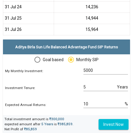
31 Jul 24
₹14,236
31 Jul 25
₹14,944
31 Jul 26
₹15,964
Aditya Birla Sun Life Balanced Advantage Fund SIP Returns
Goal based
Monthly SIP
My Monthly Investment:
Years
Investment Tenure:
%
Expected Annual Returns:
Total investment amount is
₹300,000
Invest Now
expected amount after
5 Years
is
₹385,859
.
Net Profit of
₹85,859