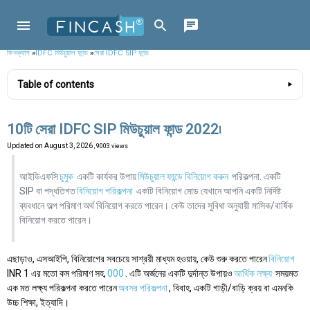
ফিনক্যাশ
»
IDFC মিউচুয়াল ফান্ড
»
সেরা IDFC SIP ফান্ড
Table of contents
10টি সেরা IDFC SIP মিউচুয়াল ফান্ড 2022৷
Updated on
August 3, 2026
, 9003 views
আইডিএফসি
চুমুক
একটি কার্যকর উপায়
মিউচুয়াল ফান্ডে বিনিয়োগ করুন
পরিকল্পনা. একটি
SIP বা পদ্ধতিগত
বিনিয়োগ পরিকল্পনা
একটি বিনিয়োগ মোড যেখানে আপনি একটি নির্দিষ্ট
ব্যবধানে অল্প পরিমাণ অর্থ বিনিয়োগ করতে পারেন। কেউ তাদের সুবিধা অনুযায়ী মাসিক/বার্ষিক
বিনিয়োগ করতে পারেন।
এছাড়াও, এসআইপি, বিনিয়োগের সবচেয়ে সাশ্রয়ী মাধ্যম হওয়ায়, কেউ শুরু করতে পারেন
বিনিয়োগ
INR 1 এর মতো কম পরিমাণ সহ,
000
. এটি অর্জনের একটি দুর্দান্ত উপায়ও
আর্থিক লক্ষ্য
সময়মত
এক মত লক্ষ্য পরিকল্পনা করতে পারেন
অবসর পরিকল্পনা
, বিবাহ, একটি গাড়ী/বাড়ি ক্রয় বা এমনকি
উচ্চ শিক্ষা, ইত্যাদি।