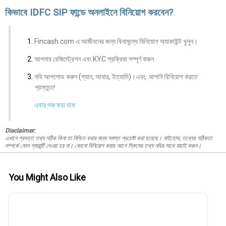
কিভাবে IDFC SIP ফান্ডে অনলাইনে বিনিয়োগ করবেন?
Fincash.com এ আজীবনের জন্য বিনামূল্যে বিনিয়োগ অ্যাকাউন্ট খুলুন।
আপনার রেজিস্ট্রেশন এবং KYC প্রক্রিয়া সম্পূর্ণ করুন
নথি আপলোড করুন (প্যান, আধার, ইত্যাদি)।
এবং, আপনি বিনিয়োগ করতে
প্রস্তুত!
এবার শুরু করা যাক
Disclaimer:
এখানে প্রদত্ত তথ্য সঠিক কিনা তা নিশ্চিত করার জন্য সমস্ত প্রচেষ্টা করা হয়েছে। যাইহোক, তথ্যের সঠিকতা
সম্পর্কে কোন গ্যারান্টি দেওয়া হয় না। কোনো বিনিয়োগ করার আগে স্কিমের তথ্য নথির সাথে যাচাই করুন।
You Might Also Like