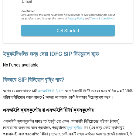
Disclaimer:
By submitting this form I authorize Fincash.com to call/SMS/email me about
its products and I accept the terms of
Privacy Policy
and
Terms & Conditions.
Get Started
ইক্যুইটিগুলির জন্য সেরা IDFC SIP মিউচুয়াল ফান্ড
No Funds available.
কিভাবে SIP বিনিয়োগ বৃদ্ধি পায়?
আপনার কেমন জানতে চাই
এসআইপি বিনিয়োগ
আপনি একটি নির্দিষ্ট সময়ের জন্য মাসিক একটি নির্দিষ্ট
পরিমাণ বিনিয়োগ করলে বাড়বে? আমরা আপনাকে একটি উদাহরণ দিয়ে ব্যাখ্যা করব।
এসআইপি ক্যালকুলেটর বা এসআইপি রিটার্ন ক্যালকুলেটর
এসআইপি ক্যালকুলেটর সাধারণত ইনপুট নেয় যেমন এসআইপি বিনিয়োগের পরিমাণ (লক্ষ্য),
বিনিয়োগের জন্য কত বছর প্রয়োজন, প্রত্যাশিত
মুদ্রাস্ফীতি
হার (এর জন্য একটি অ্যাকাউন্ট
প্রয়োজন!) এবং প্রত্যাশিত রিটার্ন। সুতরাং, কেউ একটি লক্ষ্য অর্জনের জন্য প্রয়োজনীয় এসআইপি