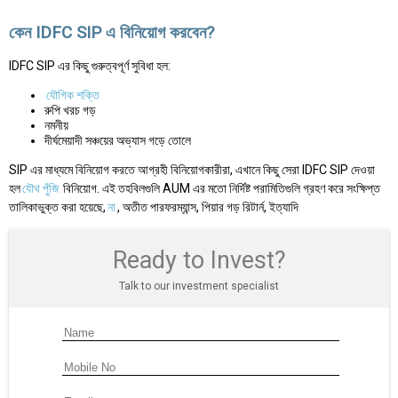
কেন IDFC SIP এ বিনিয়োগ করবেন?
IDFC SIP এর কিছু গুরুত্বপূর্ণ সুবিধা হল:
যৌগিক শক্তি
রুপি খরচ গড়
নমনীয়
দীর্ঘমেয়াদী সঞ্চয়ের অভ্যাস গড়ে তোলে
SIP এর মাধ্যমে বিনিয়োগ করতে আগ্রহী বিনিয়োগকারীরা, এখানে কিছু সেরা IDFC SIP দেওয়া
হল
যৌথ পুঁজি
বিনিয়োগ. এই তহবিলগুলি AUM এর মতো নির্দিষ্ট পরামিতিগুলি গ্রহণ করে সংক্ষিপ্ত
তালিকাভুক্ত করা হয়েছে,
না
, অতীত পারফরম্যান্স, পিয়ার গড় রিটার্ন, ইত্যাদি
Ready to Invest?
Talk to our investment specialist