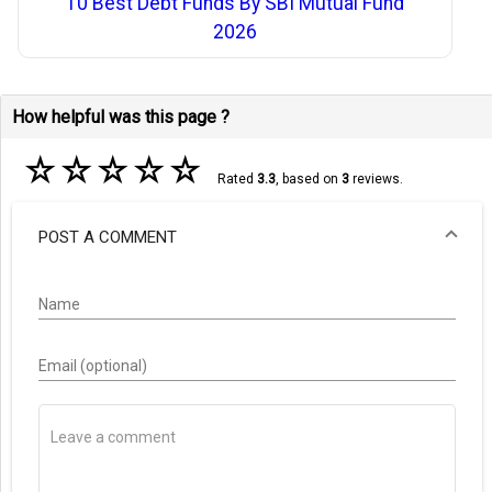
10 Best Debt Funds By SBI Mutual Fund
2026
How helpful was this page ?
☆
☆
☆
☆
☆
Rated
3.3
, based on
3
reviews.
POST A COMMENT
Name
Email (optional)