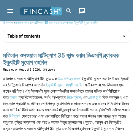
ফিনক্যাশ
»
মতিলাল ওসওয়াল মাল্টিক্যাপ 35 ফান্ড বনাম ডিএসপিবিআর ইক্যুইটি সুযোগ তহবিল
Table of contents
মতিলাল ওসওয়াল মাল্টিক্যাপ 35 ফান্ড বনাম ডিএসপি ব্ল্যাকরক
ইক্যুইটি সুযোগ তহবিল
Updated on
August 3, 2026
, 1793 views
মতিলাল ওসওয়াল মাল্টিক্যাপ 35 ফান্ড এবং
ডিএসপি ব্ল্যাকরক
ইক্যুইটি সুযোগ তহবিল উভয় স্কিমই
এর বৈচিত্র্যময় বিভাগের অন্তর্গত
ইক্যুইটি ফান্ড
.
বহুমুখী তহবিল
মাল্টিক্যাপ বা ফ্লেক্সিক্যাপ ফান্ড
নামেও পরিচিত। এই স্কিমগুলি জুড়ে কোম্পানিগুলির স্টকগুলিতে তাদের সঞ্চিত অর্থ বিনিয়োগ
করে৷
বাজার
ক্যাপিটালাইজেশন, অর্থাৎ বড়-ক্যাপে,
মিড-ক্যাপ
, এবং
ছোট টুপি
স্টক ফলস্বরূপ, এই
স্কিমগুলি প্রতিটি মার্কেট-ক্যাপে উপলব্ধ সুযোগগুলিকে কাজে লাগাতে এবং তাদের বিনিয়োগকারীদের
জন্য সর্বাধিক রিটার্ন অর্জন করতে সক্ষম হয়৷ বৈচিত্র্যপূর্ণ তহবিল একটি মান বা বৃদ্ধি শৈলী কৌশল গ্রহণ
করে
বিনিয়োগ
যেখানে তারা এমন কোম্পানিতে বিনিয়োগ করে যাদের স্টকের দাম তাদের মূল্য আয়ের
অনুপাত, বৃদ্ধির সম্ভাবনা এবং আরও অনেক কিছুর তুলনায় কম। সুতরাং, আসুন এই নিবন্ধটির
মাধ্যমে মতিলাল ওসওয়াল মাল্টিক্যাপ 35 ফান্ড এবং ডিএসপি ব্ল্যাকরক ইক্যুইটি সুযোগ তহবিলের