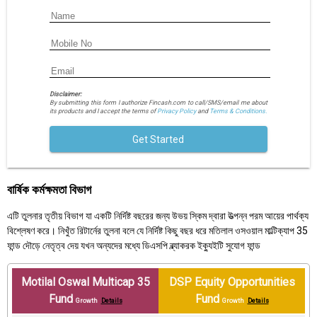
Disclaimer:
By submitting this form I authorize Fincash.com to call/SMS/email me about
its products and I accept the terms of
Privacy Policy
and
Terms & Conditions.
Get Started
বার্ষিক কর্মক্ষমতা বিভাগ
এটি তুলনার তৃতীয় বিভাগ যা একটি নির্দিষ্ট বছরের জন্য উভয় স্কিম দ্বারা উত্পন্ন পরম আয়ের পার্থক্য
বিশ্লেষণ করে। নিখুঁত রিটার্নের তুলনা বলে যে নির্দিষ্ট কিছু বছর ধরে মতিলাল ওসওয়াল মাল্টিক্যাপ 35
ফান্ড দৌড়ে নেতৃত্ব দেয় যখন অন্যদের মধ্যে ডিএসপি ব্ল্যাকরক ইক্যুইটি সুযোগ ফান্ড
Motilal Oswal Multicap 35
DSP Equity Opportunities
Fund
Fund
Growth
Details
Growth
Details