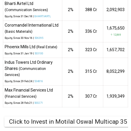
Bharti Airtel Ltd
2%
₹388 Cr
2,092,903
(Communication Services)
Equity
, Since
31 Dec 18 |
BHARTIARTL
Coromandel International Ltd
1,675,650
2%
₹336 Cr
(Basic Materials)
↑ 12,869
Equity
, Since
30 Nov 16 |
506395
Phoenix Mills Ltd
(Real Estate)
2%
₹323 Cr
1,657,702
Equity
, Since
31 Jan 19 |
503100
Indus Towers Ltd Ordinary
Shares
(Communication
2%
₹315 Cr
8,052,299
Services)
Equity
, Since
29 Feb 24 |
534816
Max Financial Services Ltd
2%
₹307 Cr
1,939,349
(Financial Services)
Equity
, Since
28 Feb 21 |
500271
Click to Invest in Motilal Oswal Multicap 35