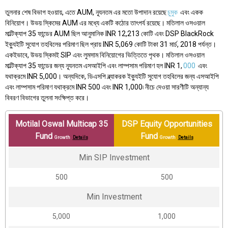
তুলনার শেষ বিভাগ হওয়ায়, এতে AUM, ন্যূনতম এর মতো উপাদান রয়েছে
চুমুক
এবং একক
বিনিয়োগ। উভয় স্কিমের AUM এর মধ্যে একটি কঠোর তাৎপর্য রয়েছে। মতিলাল ওসওয়াল
মাল্টিক্যাপ 35 ফান্ডের AUM ছিল আনুমানিক INR 12,213 কোটি এবং DSP BlackRock
ইক্যুইটি সুযোগ তহবিলের পরিমাণ ছিল প্রায় INR 5,069 কোটি টাকা 31 মার্চ, 2018 পর্যন্ত।
একইভাবে, উভয় স্কিমই SIP এবং লুমসাম বিনিয়োগের ভিত্তিতে পৃথক। মতিলাল ওসওয়াল
মাল্টিক্যাপ 35 ফান্ডের জন্য ন্যূনতম এসআইপি এবং লাম্পসাম পরিমাণ হল INR 1,
000
এবং
যথাক্রমে INR 5,000। অন্যদিকে, ডিএসপি ব্ল্যাকরক ইক্যুইটি সুযোগ তহবিলের জন্য এসআইপি
এবং লাম্পসাম পরিমাণ যথাক্রমে INR 500 এবং INR 1,000৷ নীচে দেওয়া সারণীটি অন্যান্য
বিবরণ বিভাগের তুলনা সংক্ষিপ্ত করে।
Motilal Oswal Multicap 35
DSP Equity Opportunities
Fund
Fund
Growth
Details
Growth
Details
Min SIP Investment
₹500
₹500
Min Investment
₹5,000
₹1,000