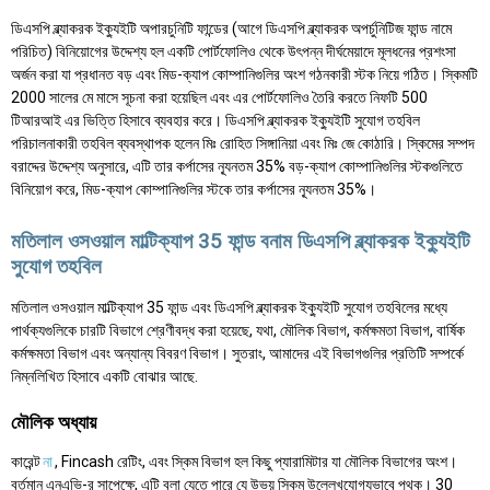
ডিএসপি ব্ল্যাকরক ইক্যুইটি অপারচুনিটি ফান্ডের (আগে ডিএসপি ব্ল্যাকরক অপর্চুনিটিজ ফান্ড নামে
পরিচিত) বিনিয়োগের উদ্দেশ্য হল একটি পোর্টফোলিও থেকে উৎপন্ন দীর্ঘমেয়াদে মূলধনের প্রশংসা
অর্জন করা যা প্রধানত বড় এবং মিড-ক্যাপ কোম্পানিগুলির অংশ গঠনকারী স্টক নিয়ে গঠিত। স্কিমটি
2000 সালের মে মাসে সূচনা করা হয়েছিল এবং এর পোর্টফোলিও তৈরি করতে নিফটি 500
টিআরআই এর ভিত্তি হিসাবে ব্যবহার করে। ডিএসপি ব্ল্যাকরক ইক্যুইটি সুযোগ তহবিল
পরিচালনাকারী তহবিল ব্যবস্থাপক হলেন মিঃ রোহিত সিঙ্গানিয়া এবং মিঃ জে কোঠারি। স্কিমের সম্পদ
বরাদ্দের উদ্দেশ্য অনুসারে, এটি তার কর্পাসের ন্যূনতম 35% বড়-ক্যাপ কোম্পানিগুলির স্টকগুলিতে
বিনিয়োগ করে, মিড-ক্যাপ কোম্পানিগুলির স্টকে তার কর্পাসের ন্যূনতম 35%।
মতিলাল ওসওয়াল মাল্টিক্যাপ 35 ফান্ড বনাম ডিএসপি ব্ল্যাকরক ইক্যুইটি
সুযোগ তহবিল
মতিলাল ওসওয়াল মাল্টিক্যাপ 35 ফান্ড এবং ডিএসপি ব্ল্যাকরক ইক্যুইটি সুযোগ তহবিলের মধ্যে
পার্থক্যগুলিকে চারটি বিভাগে শ্রেণীবদ্ধ করা হয়েছে, যথা, মৌলিক বিভাগ, কর্মক্ষমতা বিভাগ, বার্ষিক
কর্মক্ষমতা বিভাগ এবং অন্যান্য বিবরণ বিভাগ। সুতরাং, আমাদের এই বিভাগগুলির প্রতিটি সম্পর্কে
নিম্নলিখিত হিসাবে একটি বোঝার আছে.
মৌলিক অধ্যায়
কারেন্ট
না
, Fincash রেটিং, এবং স্কিম বিভাগ হল কিছু প্যারামিটার যা মৌলিক বিভাগের অংশ।
বর্তমান এনএভি-র সাপেক্ষে, এটি বলা যেতে পারে যে উভয় স্কিম উল্লেখযোগ্যভাবে পৃথক। 30