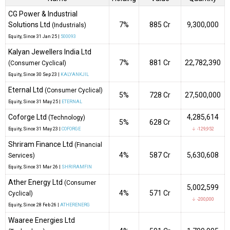
CG Power & Industrial
Solutions Ltd
7%
₹885 Cr
9,300,000
(Industrials)
Equity
, Since
31 Jan 25 |
500093
Kalyan Jewellers India Ltd
7%
₹881 Cr
22,782,390
(Consumer Cyclical)
Equity
, Since
30 Sep 23 |
KALYANKJIL
Eternal Ltd
(Consumer Cyclical)
5%
₹728 Cr
27,500,000
Equity
, Since
31 May 25 |
ETERNAL
Coforge Ltd
4,285,614
(Technology)
5%
₹628 Cr
Equity
, Since
31 May 23 |
COFORGE
↓ -129,952
Shriram Finance Ltd
(Financial
4%
₹587 Cr
5,630,608
Services)
Equity
, Since
31 Mar 26 |
SHRIRAMFIN
Ather Energy Ltd
(Consumer
5,002,599
4%
₹571 Cr
Cyclical)
↓ -200,000
Equity
, Since
28 Feb 26 |
ATHERENERG
Waaree Energies Ltd