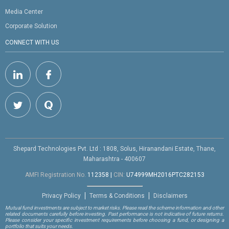
Media Center
Corporate Solution
CONNECT WITH US
Shepard Technologies Pvt. Ltd : 1808, Solus, Hiranandani Estate, Thane,
Maharashtra - 400607
AMFI Registration No.
112358
|
CIN:
U74999MH2016PTC282153
Privacy Policy
Terms & Conditions
Disclaimers
Mutual fund investments are subject to market risks. Please read the scheme information and other
related documents carefully before investing. Past performance is not indicative of future returns.
Please consider your specific investment requirements before choosing a fund, or designing a
portfolio that suits your needs.