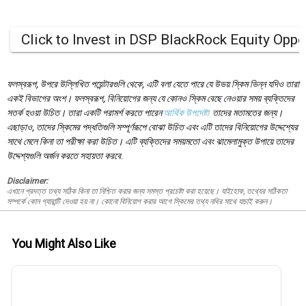
Click to Invest in DSP BlackRock Equity Oppo
ফলস্বরূপ, উপরে উল্লিখিত পয়েন্টারগুলি থেকে, এটি বলা যেতে পারে যে উভয় স্কিম ভিন্ন যদিও তারা
একই বিভাগের অংশ। ফলস্বরূপ, বিনিয়োগের জন্য যে কোনও স্কিম বেছে নেওয়ার সময় ব্যক্তিদের
সতর্ক হওয়া উচিত। তারা একটি পরামর্শ করতে পারেন
আর্থিক উপদেষ্টা
তাদের মতামতের জন্য।
এছাড়াও, তাদের স্কিমের পদ্ধতিগুলি সম্পূর্ণরূপে বোঝা উচিত এবং এটি তাদের বিনিয়োগের উদ্দেশ্যের
সাথে মেলে কিনা তা পরীক্ষা করা উচিত। এটি ব্যক্তিদের সময়মতো এবং ঝামেলামুক্ত উপায়ে তাদের
উদ্দেশ্যগুলি অর্জন করতে সহায়তা করবে
.
Disclaimer:
এখানে প্রদত্ত তথ্য সঠিক কিনা তা নিশ্চিত করার জন্য সমস্ত প্রচেষ্টা করা হয়েছে। যাইহোক, তথ্যের সঠিকতা
সম্পর্কে কোন গ্যারান্টি দেওয়া হয় না। কোনো বিনিয়োগ করার আগে স্কিমের তথ্য নথির সাথে যাচাই করুন।
You Might Also Like