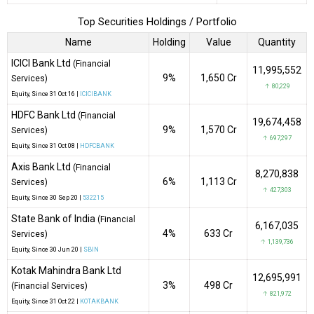
Top Securities Holdings / Portfolio
Name
Holding
Value
Quantity
ICICI Bank Ltd
(Financial
11,995,552
9%
₹1,650 Cr
Services)
↑ 80,229
Equity
, Since
31 Oct 16 |
ICICIBANK
HDFC Bank Ltd
(Financial
19,674,458
9%
₹1,570 Cr
Services)
↑ 697,297
Equity
, Since
31 Oct 08 |
HDFCBANK
Axis Bank Ltd
(Financial
8,270,838
6%
₹1,113 Cr
Services)
↑ 427,303
Equity
, Since
30 Sep 20 |
532215
State Bank of India
(Financial
6,167,035
4%
₹633 Cr
Services)
↑ 1,139,736
Equity
, Since
30 Jun 20 |
SBIN
Kotak Mahindra Bank Ltd
12,695,991
3%
₹498 Cr
(Financial Services)
↑ 821,972
Equity
, Since
31 Oct 22 |
KOTAKBANK