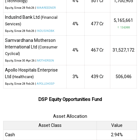
4%
₹501 Cr
1,700,905
(Technology)
Equity
, Since
28 Feb 26 |
WAAREEENER
IndusInd Bank Ltd
(Financial
5,165,661
4%
₹477 Cr
Services)
↑ 134,988
Equity
, Since
28 Feb 26 |
INDUSINDBK
Samvardhana Motherson
International Ltd
(Consumer
4%
₹467 Cr
31,527,172
Cyclical)
Equity
, Since
30 Apr 26 |
MOTHERSON
Apollo Hospitals Enterprise
Ltd
3%
₹439 Cr
506,046
(Healthcare)
Equity
, Since
28 Feb 26 |
APOLLOHOSP
DSP Equity Opportunities Fund
Asset Allocation
Asset Class
Value
Cash
2.94%