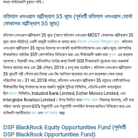
মধ্যে পার্থক্যগুলি বুঝতে পারি।
মতিলাল ওসওয়াল মাল্টিক্যাপ 35 ফান্ড (পূর্ববর্তী মতিলাল ওসওয়াল মোস্ট
ফোকাসড মাল্টিক্যাপ 35 ফান্ড)
মতিলাল ওসওয়াল মাল্টিক্যাপ 35 ফান্ড (আগে মতিলাল ওসওয়াল MOST ফোকাসড মাল্টিক্যাপ 35
ফান্ড নামে পরিচিত) একটি বহুমুখী তহবিল যা অফার করে
মতিলাল ওসওয়াল মিউচুয়াল ফান্ড
. মতিলাল
ওসওয়াল মাল্টিক্যাপ 35 ফান্ডের উদ্দেশ্য হল মার্কেট ক্যাপিটালাইজেশন এবং সেক্টর জুড়ে কোম্পানির
স্টকগুলিতে সর্বাধিক 35টি কোম্পানিতে বিনিয়োগ করা এবং দীর্ঘমেয়াদী অর্জন করা
মূলধন
এর মাধ্যমে
প্রশংসা। স্কিমটি তার পোর্টফোলিও তৈরির জন্য নিফটি 500 টিআরআই সূচককে তার বেঞ্চমার্ক
হিসাবে ব্যবহার করে এবং 28 এপ্রিল, 2014 এ চালু করা হয়েছিল। মতিলাল ওসওয়াল মাল্টিক্যাপ
35 ফান্ডটি শ্রী গৌতম রায় সিনহা এবং মিঃ স্বপ্নিল মায়েকার সহ বেশ কয়েকজন লোক দ্বারা
পরিচালিত হয়। 31 মার্চ, 2018 পর্যন্ত, মতিলাল ওসওয়াল মাল্টিক্যাপ 35 ফান্ডের পোর্টফোলিওর
শীর্ষস্থানীয় কিছু উপাদানের মধ্যে মারুতি সুজুকি ইন্ডিয়া লিমিটেড, এইচডিএফসি অন্তর্ভুক্ত
ছিল
ব্যাংক
লিমিটেড, IndusInd Bank Limited, Eicher Motors Limited, এবং
Interglobe Aviation Limited। উপর ভিত্তি করে
সম্পদ বরাদ্দ
স্কিমের উদ্দেশ্য, এটি তার
সঞ্চিত অর্থের ন্যূনতম 65% ইক্যুইটি এবং ইক্যুইটি-সম্পর্কিত উপকরণগুলিতে বিনিয়োগ করে এবং
বাকিগুলি স্থায়ীভাবে
আয়
এবং
অর্থ বাজার
যন্ত্র
DSP BlackRock Equity Opportunities Fund (পূর্ববর্তী
DSP BlackRock Opportunities Fund)