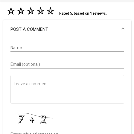
☆
☆
☆
☆
☆
Rated
5
, based on
1
reviews.
POST A COMMENT
Name
Email (optional)