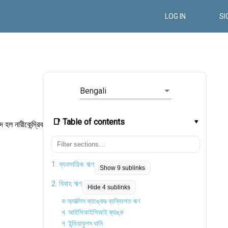
LOG IN
SI
Bengali
📑 Table of contents
 হল নারীকেন্দ্রিক
1. ব্যবসায়িক ঋণ
Show 9 sublinks
2. বিবাহ ঋণ
Hide 4 sublinks
ক অ্যাক্সিস ব্যাঙ্কের ব্যক্তিগত ঋণ
খ. আইসিআইসিআই ব্যাঙ্ক
গ. ইন্ডিয়াবুলস ধানি