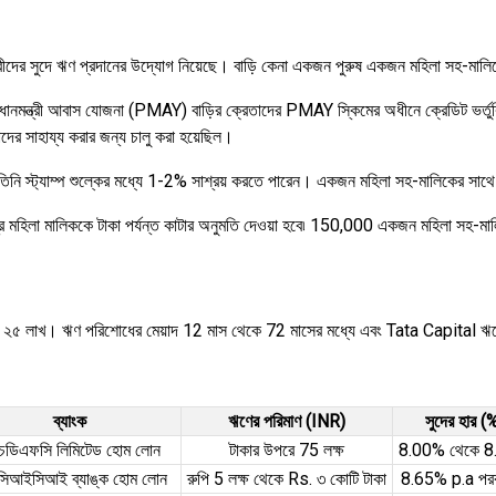
ীদের সুদে ঋণ প্রদানের উদ্যোগ নিয়েছে। বাড়ি কেনা একজন পুরুষ একজন মহিলা সহ-মালি
্রধানমন্ত্রী আবাস যোজনা (PMAY) বাড়ির ক্রেতাদের PMAY স্কিমের অধীনে ক্রেডিট ভর্তু
ের সাহায্য করার জন্য চালু করা হয়েছিল।
িনি স্ট্যাম্প শুল্কের মধ্যে 1-2% সাশ্রয় করতে পারেন। একজন মহিলা সহ-মালিকের সাথ
 মহিলা মালিককে টাকা পর্যন্ত কাটার অনুমতি দেওয়া হবে৷ 150,000 একজন মহিলা সহ-মালি
পি ২৫ লাখ। ঋণ পরিশোধের মেয়াদ 12 মাস থেকে 72 মাসের মধ্যে এবং Tata Capital ঋ
ব্যাংক
ঋণের পরিমাণ (INR)
সুদের হার (
চডিএফসি লিমিটেড হোম লোন
টাকার উপরে 75 লক্ষ
8.00% থেকে 
িআইসিআই ব্যাঙ্ক হোম লোন
রুপি 5 লক্ষ থেকে Rs. ৩ কোটি টাকা
8.65% p.a পরবর