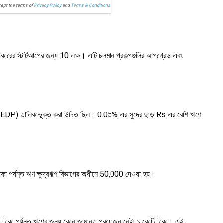
cept the terms of
Privacy Policy
and
Terms & Conditions.
 আকারের স্টার্টআপের জন্য 10 লক্ষ। এটি চলমান প্রকল্পগুলির আপগ্রেড এবং
ূচিতে (EDP) তালিকাভুক্ত করা উচিত ছিল। 0.05% এর সুদের ছাড় Rs এর বেশি ঋণে
টাকা পর্যন্ত ঋণ ক্ষুদ্রঋণ বিভাগের অধীনে 50,000 দেওয়া হয়।
অধীনে, টাকা পর্যন্ত ঋণের জন্য কোন জামানত প্রয়োজন নেই৷ ১ কোটি টাকা। এই