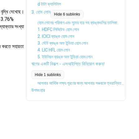
d টাটা ক্যাপিটাল
ণ বৃদ্ধি দেখেছে।
3. হোম লোন
Hide 6 sublinks
ে 13.76%
হোম লোনের পরিমাণ এবং সুদের হার সহ ব্যাঙ্কগুলির তালিকা
দ্যোক্তার সংখ্যা
1. HDFC লিমিটেড হোম লোন
2. ICICI ব্যাঙ্ক হোম লোন
3. স্টেট ব্যাঙ্ক অফ ইন্ডিয়া হোম লোন
েস করতে সহায়তা
4. LIC HFL হোম লোন
5. ইউনিয়ন ব্যাঙ্ক অফ ইন্ডিয়া হোম লোন
ঋণের একটি বিকল্প - এসআইপিতে বিনিয়োগ করুন!
Hide 1 sublinks
আপনার আর্থিক লক্ষ্য পূরণের জন্য আপনার সঞ্চয়কে ত্বরান্বিত করুন
উপসংহার