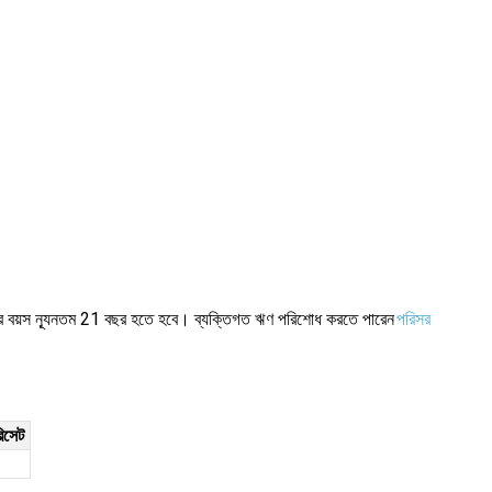
ের বয়স ন্যূনতম 21 বছর হতে হবে। ব্যক্তিগত ঋণ পরিশোধ করতে পারেন
পরিসর
িসেট