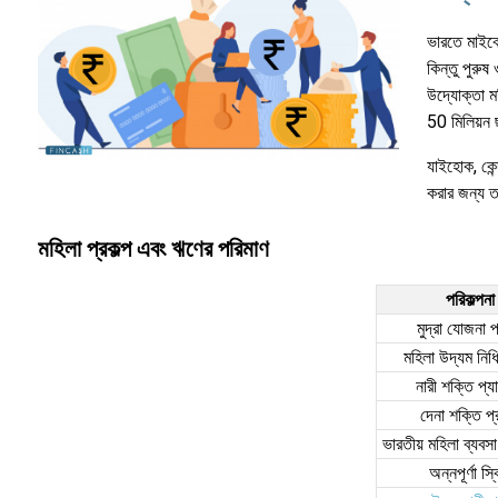
ভারতে মাইক্র
কিন্তু পুরু
উদ্যোক্তা মহ
50 মিলিয়ন 
যাইহোক, কেন্
করার জন্য ত
মহিলা প্রকল্প এবং ঋণের পরিমাণ
পরিকল্পনা
মুদ্রা যোজনা প্
মহিলা উদ্যম নিধি
নারী শক্তি প্
দেনা শক্তি প্
ভারতীয় মহিলা ব্যবসা
অন্নপূর্ণা স্