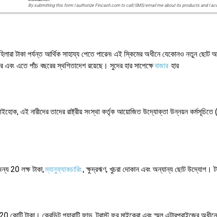
By submitting this form I authorize Fincash.com to call/SMS/email me about its products and I ac
়। মহিলারা টাকা পর্যন্ত আর্থিক সাহায্য পেতে পারেন৷ এই স্কিমের অধীনে যেকোনও নতুন ছোট
এবং এতে পাঁচ বছরের স্থগিতাদেশ রয়েছে। সুদের হার সাপেক্ষে
বাজার
হার
াইহোক, এই নারীদের তাদের রাষ্ট্রীয় সংস্থা কর্তৃক আয়োজিত উদ্যোক্তা উন্নয়ন কর্মস
ন্য 20 লক্ষ টাকা,
ম্যানুফ্যাকচারিং
, ক্ষুদ্রঋণ, খুচরা দোকান এবং অন্যান্য ছোট উদ্যোগ। 
ে 20 কোটি টাকা। ক্রেডিট গ্যারান্টি ফান্ড, ট্রাস্ট ফর মাইক্রো এবং স্মল এন্টারপ্রাইজের 