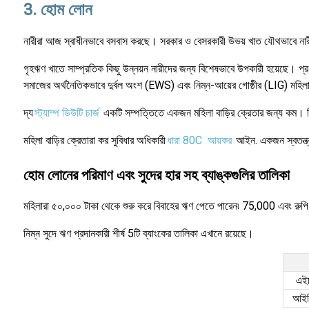
3. হোম লোন
নারীরা আজ স্বাধীনভাবে বসবাস করছে। সরকার ও বেসরকারী উভয় খাত যৌথভাবে নার
গৃহঋণ খাতে সাম্প্রতিক কিছু উন্নয়ন নারীদের জন্য বিশেষভাবে উপকারী হয়েছে। প
সমাজের অর্থনৈতিকভাবে দুর্বল অংশ (EWS) এবং নিম্ন-আয়ের গোষ্ঠীর (LIG) মহিলাদ
দ্য
স্ট্যাম্প ডিউটি চার্জ
একটি সম্পত্তিতে একজন মহিলা বাড়ির ক্রেতার জন্য কম। ত
মহিলা বাড়ির ক্রেতারা কর সুবিধার অধিকারী
ধারা 80C
আয়কর
আইন. একজন স্বতন্ত্র
হোম লোনের পরিমাণ এবং সুদের হার সহ ব্যাঙ্কগুলির তালিকা
মহিলারা ৫০,০০০ টাকা থেকে শুরু করে বিবাহের ঋণ পেতে পারেন৷ 75,000 এবং রু
নিম্ন সুদে ঋণ প্রদানকারী শীর্ষ 5টি ব্যাংকের তালিকা এখানে রয়েছে।
এই
আইস