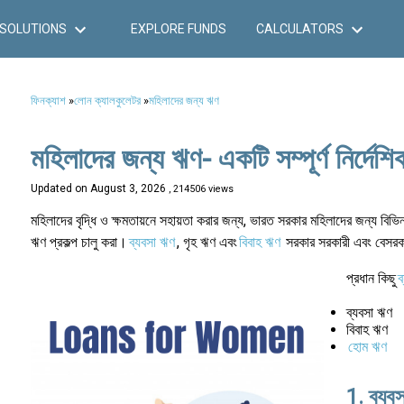
SOLUTIONS
EXPLORE FUNDS
CALCULATORS
ফিনক্যাশ
»
লোন ক্যালকুলেটর
»
মহিলাদের জন্য ঋণ
মহিলাদের জন্য ঋণ- একটি সম্পূর্ণ নির্দেশি
Updated on
August 3, 2026
, 214506 views
মহিলাদের বৃদ্ধি ও ক্ষমতায়নে সহায়তা করার জন্য, ভারত সরকার মহিলাদের জন্য বিভিন্
ঋণ প্রকল্প চালু করা।
ব্যবসা ঋণ
, গৃহ ঋণ এবং
বিবাহ ঋণ
সরকার সরকারী এবং বেসরকারী
প্রধান কিছু
ব
ব্যবসা ঋণ
বিবাহ ঋণ
হোম ঋণ
1. ব্যব