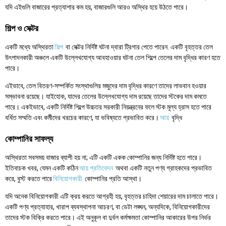
যদি এইগুলি বাজারের প্রত্যাশার কম হয়, বাজারগুলি আরও অস্থির হয়ে উঠতে পারে।
শিল্প ও সেক্টর
একটি মধ্যে অস্থিরতা
শিল্প
বা সেক্টর নির্দিষ্ট ঘটনা দ্বারা ট্রিগার পেতে পারেন. একটি বৃহত্তর তেল
উৎপাদনকারী অঞ্চলে একটি উল্লেখযোগ্য আবহাওয়ার ঘটনা তেল শিল্পে তেলের দাম বৃদ্ধির কারণ হতে
পারে।
এইভাবে, তেল বিতরণ-সম্পর্কিত সংস্থাগুলির মজুদের দাম বৃদ্ধির কারণে তাদের লাভবান হওয়ার
সম্ভাবনা রয়েছে। যাইহোক, যাদের তেলের উল্লেখযোগ্য দাম রয়েছে তাদের স্টকের দাম কমতে
পারে। একইভাবে, একটি নির্দিষ্ট শিল্পে উচ্চতর সরকারী নিয়ন্ত্রনের ফলে স্টক মূল্য হ্রাস হতে পারে
বর্ধিত সম্মতি এবং কর্মীদের খরচের কারণে, যা ভবিষ্যতে প্রভাবিত করে।
আয়
বৃদ্ধি
কোম্পানির সাফল্য
অস্থিরতা সবসময় বাজার ব্যাপী হয় না; এটি একটি একক কোম্পানির জন্য নির্দিষ্ট হতে পারে।
ইতিবাচক খবর, যেমন একটি কঠিন
আয় প্রতিবেদন
অথবা একটি নতুন পণ্য গ্রাহকদের প্রভাবিত
করে, বুস্ট করতে পারে
বিনিয়োগকারী
কোম্পানির প্রতি আস্থা।
যদি অনেক বিনিয়োগকারী এটি ক্রয় করতে আগ্রহী হয়, বৃহত্তর চাহিদা শেয়ারের দাম চালাতে পারে।
একটি পণ্য প্রত্যাহার, খারাপ ব্যবস্থাপনা আচরণ, বা ডেটা লঙ্ঘন, অন্যদিকে, বিনিয়োগকারীদের
তাদের স্টক বিক্রি করতে পারে। এই অনুকূল বা দুর্বল কর্মক্ষমতা কোম্পানির আকারের উপর নির্ভর