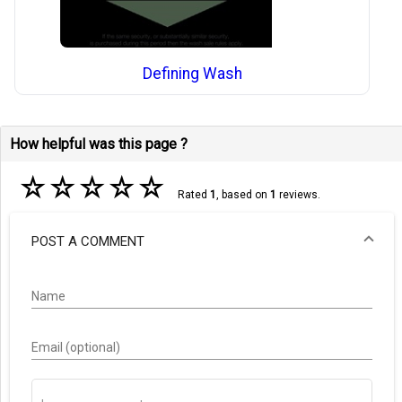
Defining Wash
How helpful was this page ?
☆
☆
☆
☆
☆
Rated
1
, based on
1
reviews.
POST A COMMENT
Name
Email (optional)