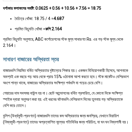
বর্গাকার ফলাফলের সমষ্টি: 0.0625 + 0.56 + 10.56 + 7.56 = 18.75
বৈচিত্র খোঁজা: 18.75 / 4 =
4.687
প্রমিত বিচ্যুতি খোঁজা =
রুপি 2.164
প্রমিত বিচ্যুতি অনুসারে, ABC কর্পোরেশনের স্টক মূল্য সাধারণত Rs. এর গড় স্টক মূল্য থেকে
2.164।
সাধারণ বাজারের অস্থিরতা স্তর
বাজারগুলি নিয়মিত বর্ধিত অস্থিরতার দৃষ্টান্তের শিকার হয়। একজন বিনিয়োগকারী হিসেবে, আপনাকে
অবশ্যই এক বছরে গড় আয় থেকে প্রায় 15% ওঠানামা আশা করতে হবে। স্টক মার্কেটও বেশিরভাগ
অংশে শান্ত থাকে, বাজারের অস্থিরতার সংক্ষিপ্ত পর্বগুলি যা গড়ের চেয়ে বেশি।
শেয়ারের দাম সবসময় বাউন্স হয় না। ছোট আন্দোলনের বর্ধিত প্রসারিত, যে কোনো দিকে সংক্ষিপ্ত
স্পাইক দ্বারা অনুসরণ করা হয়. এই ধরনের ঘটনাগুলি বেশিরভাগ দিনের তুলনায় গড় অস্থিরতাকে
বেশি করে তোলে।
বুলিশ (উর্ধ্বমুখী-প্রবণতা) বাজারগুলি তাদের কম অস্থিরতার জন্য জনপ্রিয়, যেখানে বিয়ারিশ
(নিম্নমুখী-প্রবণতা) তাদের অপ্রত্যাশিত মূল্যের গতিবিধির জন্য পরিচিত, যা ঘন ঘন নিম্নগামী হয়।