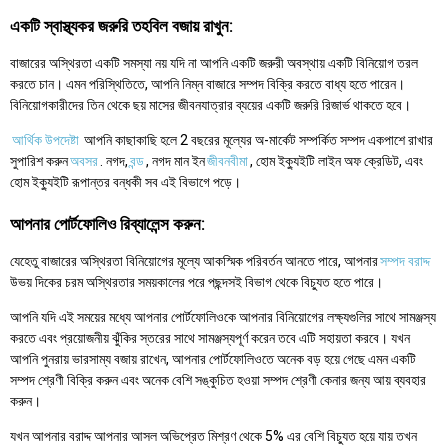
একটি স্বাস্থ্যকর জরুরি তহবিল বজায় রাখুন:
বাজারের অস্থিরতা একটি সমস্যা নয় যদি না আপনি একটি জরুরী অবস্থায় একটি বিনিয়োগ তরল
করতে চান। এমন পরিস্থিতিতে, আপনি নিম্ন বাজারে সম্পদ বিক্রি করতে বাধ্য হতে পারেন।
বিনিয়োগকারীদের তিন থেকে ছয় মাসের জীবনযাত্রার ব্যয়ের একটি জরুরি রিজার্ভ থাকতে হবে।
আর্থিক উপদেষ্টা
আপনি কাছাকাছি হলে 2 বছরের মূল্যের অ-মার্কেট সম্পর্কিত সম্পদ একপাশে রাখার
সুপারিশ করুন
অবসর
. নগদ,
বন্ড
, নগদ মান ইন
জীবনবীমা
, হোম ইক্যুইটি লাইন অফ ক্রেডিট, এবং
হোম ইক্যুইটি রূপান্তর বন্ধকী সব এই বিভাগে পড়ে।
আপনার পোর্টফোলিও রিব্যালেন্স করুন:
যেহেতু বাজারের অস্থিরতা বিনিয়োগের মূল্যে আকস্মিক পরিবর্তন আনতে পারে, আপনার
সম্পদ বরাদ্দ
উভয় দিকের চরম অস্থিরতার সময়কালের পরে পছন্দসই বিভাগ থেকে বিচ্যুত হতে পারে।
আপনি যদি এই সময়ের মধ্যে আপনার পোর্টফোলিওকে আপনার বিনিয়োগের লক্ষ্যগুলির সাথে সামঞ্জস্য
করতে এবং প্রয়োজনীয় ঝুঁকির স্তরের সাথে সামঞ্জস্যপূর্ণ করেন তবে এটি সহায়তা করবে। যখন
আপনি পুনরায় ভারসাম্য বজায় রাখেন, আপনার পোর্টফোলিওতে অনেক বড় হয়ে গেছে এমন একটি
সম্পদ শ্রেণী বিক্রি করুন এবং অনেক বেশি সঙ্কুচিত হওয়া সম্পদ শ্রেণী কেনার জন্য আয় ব্যবহার
করুন।
যখন আপনার বরাদ্দ আপনার আসল অভিপ্রেত মিশ্রণ থেকে 5% এর বেশি বিচ্যুত হয়ে যায় তখন