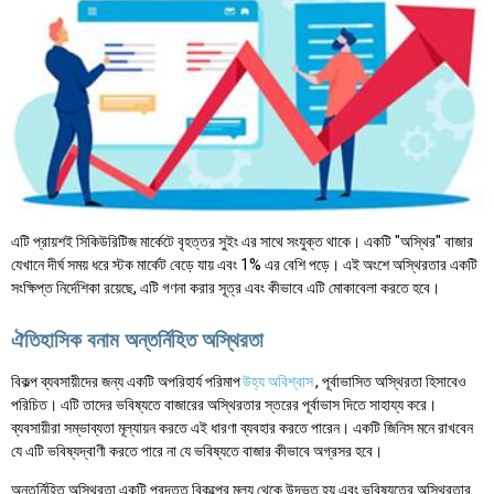
এটি প্রায়শই সিকিউরিটিজ মার্কেটে বৃহত্তর সুইং এর সাথে সংযুক্ত থাকে। একটি "অস্থির" বাজার
যেখানে দীর্ঘ সময় ধরে স্টক মার্কেট বেড়ে যায় এবং 1% এর বেশি পড়ে। এই অংশে অস্থিরতার একটি
সংক্ষিপ্ত নির্দেশিকা রয়েছে, এটি গণনা করার সূত্র এবং কীভাবে এটি মোকাবেলা করতে হবে।
ঐতিহাসিক বনাম অন্তর্নিহিত অস্থিরতা
বিকল্প ব্যবসায়ীদের জন্য একটি অপরিহার্য পরিমাপ
উহ্য অবিশ্বাস
, পূর্বাভাসিত অস্থিরতা হিসাবেও
পরিচিত। এটি তাদের ভবিষ্যতে বাজারের অস্থিরতার স্তরের পূর্বাভাস দিতে সাহায্য করে।
ব্যবসায়ীরা সম্ভাব্যতা মূল্যায়ন করতে এই ধারণা ব্যবহার করতে পারেন। একটি জিনিস মনে রাখবেন
যে এটি ভবিষ্যদ্বাণী করতে পারে না যে ভবিষ্যতে বাজার কীভাবে অগ্রসর হবে।
অন্তর্নিহিত অস্থিরতা একটি প্রদত্ত বিকল্পের মূল্য থেকে উদ্ভূত হয় এবং ভবিষ্যতের অস্থিরতার