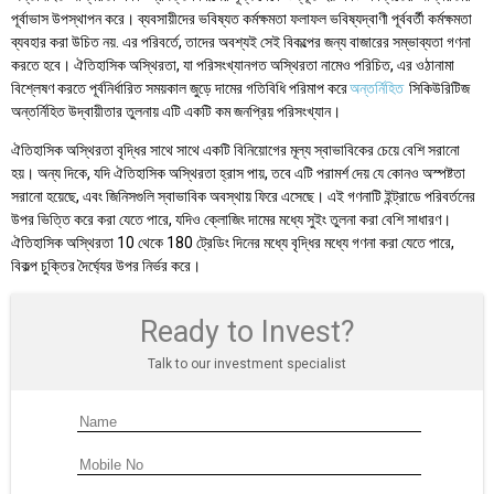
পূর্বাভাস উপস্থাপন করে। ব্যবসায়ীদের ভবিষ্যত কর্মক্ষমতা ফলাফল ভবিষ্যদ্বাণী পূর্ববর্তী কর্মক্ষমতা
ব্যবহার করা উচিত নয়. এর পরিবর্তে, তাদের অবশ্যই সেই বিকল্পের জন্য বাজারের সম্ভাব্যতা গণনা
করতে হবে। ঐতিহাসিক অস্থিরতা, যা পরিসংখ্যানগত অস্থিরতা নামেও পরিচিত, এর ওঠানামা
বিশ্লেষণ করতে পূর্বনির্ধারিত সময়কাল জুড়ে দামের গতিবিধি পরিমাপ করে
অন্তর্নিহিত
সিকিউরিটিজ
অন্তর্নিহিত উদ্বায়ীতার তুলনায় এটি একটি কম জনপ্রিয় পরিসংখ্যান।
ঐতিহাসিক অস্থিরতা বৃদ্ধির সাথে সাথে একটি বিনিয়োগের মূল্য স্বাভাবিকের চেয়ে বেশি সরানো
হয়। অন্য দিকে, যদি ঐতিহাসিক অস্থিরতা হ্রাস পায়, তবে এটি পরামর্শ দেয় যে কোনও অস্পষ্টতা
সরানো হয়েছে, এবং জিনিসগুলি স্বাভাবিক অবস্থায় ফিরে এসেছে। এই গণনাটি ইন্ট্রাডে পরিবর্তনের
উপর ভিত্তি করে করা যেতে পারে, যদিও ক্লোজিং দামের মধ্যে সুইং তুলনা করা বেশি সাধারণ।
ঐতিহাসিক অস্থিরতা 10 থেকে 180 ট্রেডিং দিনের মধ্যে বৃদ্ধির মধ্যে গণনা করা যেতে পারে,
বিকল্প চুক্তির দৈর্ঘ্যের উপর নির্ভর করে।
Ready to Invest?
Talk to our investment specialist