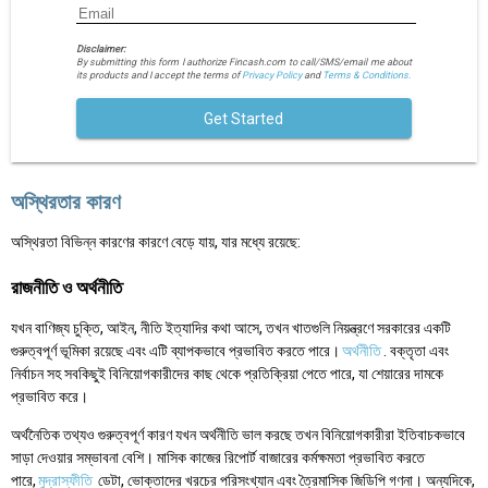
Disclaimer:
By submitting this form I authorize Fincash.com to call/SMS/email me about
its products and I accept the terms of
Privacy Policy
and
Terms & Conditions.
Get Started
অস্থিরতার কারণ
অস্থিরতা বিভিন্ন কারণের কারণে বেড়ে যায়, যার মধ্যে রয়েছে:
রাজনীতি ও অর্থনীতি
যখন বাণিজ্য চুক্তি, আইন, নীতি ইত্যাদির কথা আসে, তখন খাতগুলি নিয়ন্ত্রণে সরকারের একটি
গুরুত্বপূর্ণ ভূমিকা রয়েছে এবং এটি ব্যাপকভাবে প্রভাবিত করতে পারে।
অর্থনীতি
. বক্তৃতা এবং
নির্বাচন সহ সবকিছুই বিনিয়োগকারীদের কাছ থেকে প্রতিক্রিয়া পেতে পারে, যা শেয়ারের দামকে
প্রভাবিত করে।
অর্থনৈতিক তথ্যও গুরুত্বপূর্ণ কারণ যখন অর্থনীতি ভাল করছে তখন বিনিয়োগকারীরা ইতিবাচকভাবে
সাড়া দেওয়ার সম্ভাবনা বেশি। মাসিক কাজের রিপোর্ট বাজারের কর্মক্ষমতা প্রভাবিত করতে
পারে,
মুদ্রাস্ফীতি
ডেটা, ভোক্তাদের খরচের পরিসংখ্যান এবং ত্রৈমাসিক জিডিপি গণনা। অন্যদিকে,