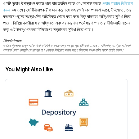
একটি সুযোগ উপস্থাপন করতে পারে যার তহবিল আছে এবং অপেক্ষা করছে
শেয়ার বাজারে বিনিয়োগ
করুন
কম দামে। যে বিনিয়োগকারীরা মনে করেন যে বাজারগুলি ভাল পারফর্ম করবে, দীর্ঘমেয়াদে, তারা
কম দামে পছন্দের সংস্থাগুলির অতিরিক্ত শেয়ার ক্রয় করে নিম্ন বাজারের অস্থিরতার সুবিধা নিতে
পারে। বিনিয়োগকারীরা যারা অস্থিরতা এবং এর কারণ সম্পর্কে ধারণা পায় তারা দীর্ঘমেয়াদী লাভের
জন্য এটি উপস্থাপন করা বিনিয়োগের সম্ভাবনার সুবিধা নিতে পারে।
Disclaimer:
এখানে প্রদত্ত তথ্য সঠিক কিনা তা নিশ্চিত করার জন্য সমস্ত প্রচেষ্টা করা হয়েছে। যাইহোক, তথ্যের সঠিকতা
সম্পর্কে কোন গ্যারান্টি দেওয়া হয় না। কোনো বিনিয়োগ করার আগে স্কিমের তথ্য নথির সাথে যাচাই করুন।
You Might Also Like