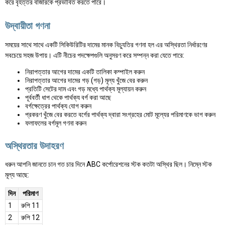
করে বৃহত্তর বাজারকে প্রভাবিত করতে পারে।
উদ্বায়ীতা গণনা
সময়ের সাথে সাথে একটি সিকিউরিটির দামের মানক বিচ্যুতির গণনা হল এর অস্থিরতা নির্ধারণের
সবচেয়ে সহজ উপায়। এটি নীচের পদক্ষেপগুলি অনুসরণ করে সম্পন্ন করা যেতে পারে:
নিরাপত্তার আগের দামের একটি তালিকা কম্পাইল করুন
নিরাপত্তার আগের দামের গড় (গড়) মূল্য খুঁজে বের করুন
প্রতিটি সেটের দাম এবং গড় মধ্যে পার্থক্য মূল্যায়ন করুন
পূর্ববর্তী ধাপ থেকে পার্থক্য বর্গ করা আছে
বর্গক্ষেত্রের পার্থক্য যোগ করুন
প্রকরণ খুঁজে বের করতে বর্গের পার্থক্য দ্বারা সংগ্রহের মোট মূল্যের পরিমাণকে ভাগ করুন
ফলাফলের বর্গমূল গণনা করুন
অস্থিরতার উদাহরণ
ধরুন আপনি জানতে চান গত চার দিনে ABC কর্পোরেশনের স্টক কতটা অস্থির ছিল। নিম্নে স্টক
মূল্য আছে:
দিন
পরিমাণ
1
রুপি 11
2
রুপি 12