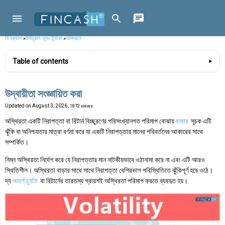
ফিনক্যাশ
»
মিউচুয়াল ফান্ড ইন্ডিয়া
»
অস্থিরতা
Table of contents
উদ্বায়ীতা সংজ্ঞায়িত করা
Updated on
August 3, 2026
, 1872 views
অস্থিরতা একটি নিরাপত্তা বা রিটার্ন বিচ্ছুরণের পরিসংখ্যানগত পরিমাপ বোঝায়
বাজার
সূচক এটি
ঝুঁকি বা অনিশ্চয়তার মাত্রা বর্ণনা করে যা একটি নিরাপত্তার মানের পরিবর্তনের আকারের সাথে
সম্পর্কিত।
নিম্ন অস্থিরতা নির্দেশ করে যে নিরাপত্তার মান নাটকীয়ভাবে ওঠানামা করে না এবং এটি আরও
স্থিতিশীল। অস্থিরতা বাড়ার সাথে সাথে নিরাপত্তা বেশিরভাগ পরিস্থিতিতে ঝুঁকিপূর্ণ হয়ে ওঠে।
দ্য
আদর্শ চ্যুতি
বা রিটার্নের তারতম্য প্রায়শই অস্থিরতা পরিমাপ করতে ব্যবহৃত হয়।