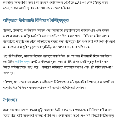
ভারসাম্য বজায় রাখার সময়। আপনি যদি একটি সম্পদ শ্রেণীতে 20% এর বেশি বৈচিত্র লক্ষ্য
করেন, তাহলে আপনি পুনরায় ভারসাম্য বজায় রাখতে চাইবেন।
অস্থিরতা দীর্ঘমেয়াদী বিনিয়োগ বৈশিষ্ট্যযুক্ত
বাণিজ্য, রাজনীতি, অর্থনৈতিক ফলাফল এবং ব্যবসায়িক ক্রিয়াকলাপের পরিবর্তনগুলি এমন সমস্ত
কারণ যা বাজারকে অস্থিরতা তৈরি করার সময় উত্তেজিত করতে পারে। বিনিয়োগকারীরা তাদের
বিনিয়োগের যাত্রার শুরু থেকে অস্থিরতার সময়ের জন্য প্রস্তুত থাকে যখন তারা ঘটে তখন খুব বেশি
অবাক হয় না এবং যুক্তিযুক্তভাবে প্রতিক্রিয়া দেখানোর সম্ভাবনা বেশি থাকে।
এই পরিস্থিতিতে, আপনার নিজেকে প্রস্তুত করা উচিত এবং আপনার দীর্ঘমেয়াদী দিকে মনোনিবেশ
করা উচিত
আর্থিক লক্ষ্য
একটি মানসিকতা গ্রহণ করে যা বিনিয়োগের একটি প্রাকৃতিক উপাদান
হিসাবে অস্থিরতাকে গ্রহণ করে। বাজারের অস্থিরতা অত্যন্ত সাধারণ, এবং এটি উদ্বিগ্ন হওয়াও
বোধগম্য।
পরিশেষে, মনে রাখবেন যে বাজারের অস্থিরতা বিনিয়োগের একটি স্বাভাবিক উপাদান, এবং আপনি যে
সংস্থাগুলিতে বিনিয়োগ করেন সেগুলি একটি সংকটের প্রতিক্রিয়া দেখাবে।
উপসংহার
বাজার সংশোধন কখনও কখনও এন্ট্রি অবস্থান তৈরি করতে পারে যেখান থেকে বিনিয়োগকারীরা লাভ
করতে পারে, তাই অস্থিরতা সবসময় খারাপ নয়। একটি বাজার সংশোধন একটি বিনিয়োগকারীর জন্য