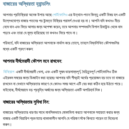
বাজারের অস্থিরতা হ্যান্ডলিং
আপনার প্রতিক্রিয়া অনেক উপায় আছে
পোর্টফোলিও
এর উত্থান-পতন কিন্তু একটি বিষয় হল একটি
উল্লেখযোগ্য বাজার পতনের পর উন্মত্ত বিক্রির পরামর্শ দেওয়া হয় না। আপনি যদি কখনও নীচে
নেমে যান এবং ফিরে আসার জন্য অপেক্ষা করেন, তবে আপনার সম্পদগুলি বিশাল রিবাউন্ড থেকে বাদ
পড়বে এবং তারা যে মূল্য হারিয়েছে তা কখনও ফিরে পাবে না।
পরিবর্তে, যদি বাজারের অস্থিরতা আপনাকে নার্ভাস করে তোলে, তাহলে নিম্নলিখিত কৌশলগুলির
মধ্যে একটি গ্রহণ করুন:
আপনার দীর্ঘমেয়াদী কৌশল মনে রাখবেন:
বিনিয়োগ
একটি দীর্ঘমেয়াদী খেলা, এবং একটি সুষম ভারসাম্যপূর্ণ, বৈচিত্র্যপূর্ণ পোর্টফোলিও ঠিক
এইরকম সময়ের জন্য ডিজাইন করা হয়েছে৷ আপনার যদি শীঘ্রই অর্থের প্রয়োজন হয় তবে তা বাজারে
রাখবেন না যেখানে অস্থিরতার কারণে যে কোনও সময় আগে এটি বের করা কঠিন হয়ে উঠতে পারে।
যাইহোক, দীর্ঘমেয়াদে বড় প্রবৃদ্ধি অর্জনের জন্য অস্থিরতা একটি অপরিহার্য দিক।
বাজারের অস্থিরতার সুবিধা নিন:
বাজারের অস্থিরতার ধারণার সাথে মানসিকভাবে মোকাবিলা করতে আপনাকে সহায়তা করার জন্য
বাজার একটি বিয়ারিশ প্রবণতায় থাকাকালীন আপনি যে পরিমাণ স্টক কিনতে পারেন তা বিবেচনা
করুন।