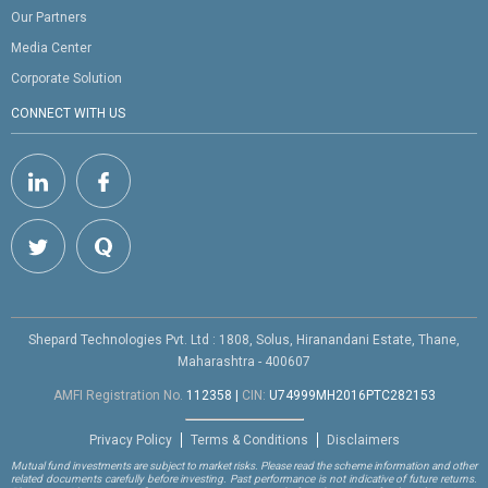
Our Partners
Media Center
Corporate Solution
CONNECT WITH US
Shepard Technologies Pvt. Ltd : 1808, Solus, Hiranandani Estate, Thane,
Maharashtra - 400607
AMFI Registration No.
112358
|
CIN:
U74999MH2016PTC282153
Privacy Policy
Terms & Conditions
Disclaimers
Mutual fund investments are subject to market risks. Please read the scheme information and other
related documents carefully before investing. Past performance is not indicative of future returns.