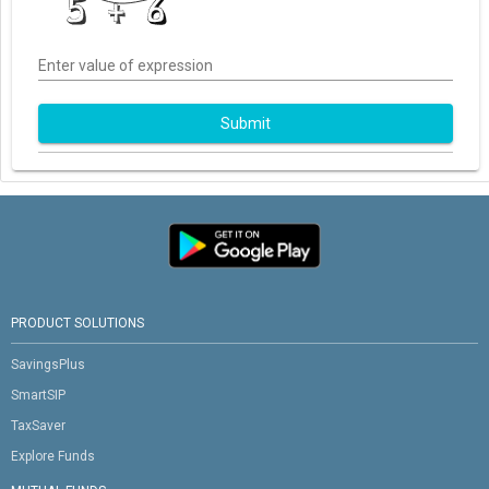
Enter value of expression
Submit
PRODUCT SOLUTIONS
SavingsPlus
SmartSIP
TaxSaver
Explore Funds