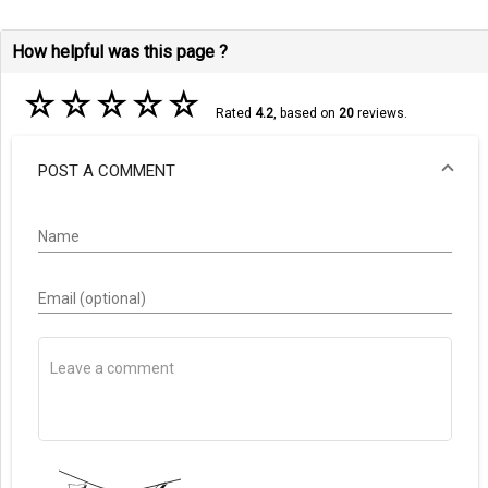
How helpful was this page ?
☆
☆
☆
☆
☆
Rated
4.2
, based on
20
reviews.
POST A COMMENT
Name
Email (optional)