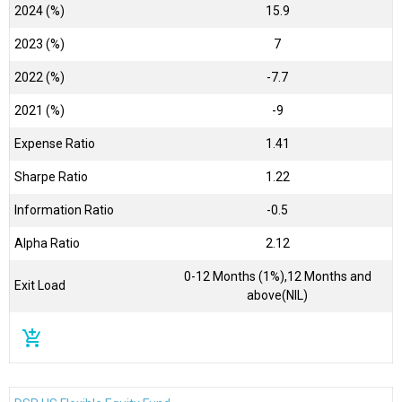
2024 (%)
15.9
2023 (%)
7
2022 (%)
-7.7
2021 (%)
-9
Expense Ratio
1.41
Sharpe Ratio
1.22
Information Ratio
-0.5
Alpha Ratio
2.12
0-12 Months (1%),12 Months and
Exit Load
above(NIL)
add_shopping_cart