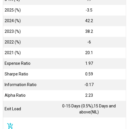
2025 (%)
-3.5
2024 (%)
42.2
2023 (%)
38.2
2022 (%)
-6
2021 (%)
20.1
Expense Ratio
1.97
Sharpe Ratio
0.59
Information Ratio
-0.17
Alpha Ratio
2.23
0-15 Days (0.5%),15 Days and
Exit Load
above(NIL)
add_shopping_cart