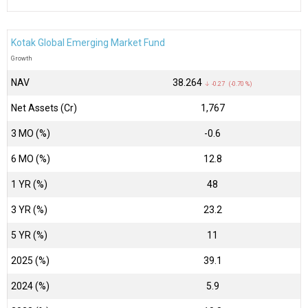
Kotak Global Emerging Market Fund
Growth
NAV
₹38.264
↓ -0.27 (-0.70 %)
Net Assets (Cr)
₹1,767
3 MO (%)
-0.6
6 MO (%)
12.8
1 YR (%)
48
3 YR (%)
23.2
5 YR (%)
11
2025 (%)
39.1
2024 (%)
5.9