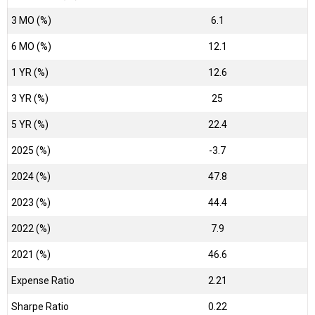
3 MO (%)
6.1
6 MO (%)
12.1
1 YR (%)
12.6
3 YR (%)
25
5 YR (%)
22.4
2025 (%)
-3.7
2024 (%)
47.8
2023 (%)
44.4
2022 (%)
7.9
2021 (%)
46.6
Expense Ratio
2.21
Sharpe Ratio
0.22