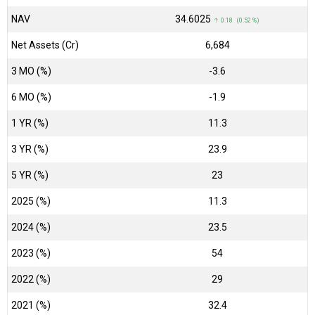
NAV
₹34.6025
↑ 0.18 (0.52 %)
Net Assets (Cr)
₹6,684
3 MO (%)
-3.6
6 MO (%)
-1.9
1 YR (%)
11.3
3 YR (%)
23.9
5 YR (%)
23
2025 (%)
11.3
2024 (%)
23.5
2023 (%)
54
2022 (%)
29
2021 (%)
32.4