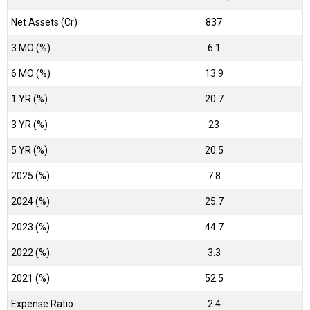
Net Assets (Cr)
₹837
3 MO (%)
6.1
6 MO (%)
13.9
1 YR (%)
20.7
3 YR (%)
23
5 YR (%)
20.5
2025 (%)
7.8
2024 (%)
25.7
2023 (%)
44.7
2022 (%)
3.3
2021 (%)
52.5
Expense Ratio
2.4