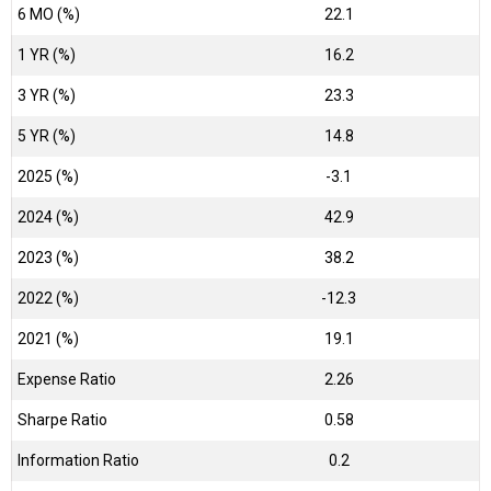
6 MO (%)
22.1
1 YR (%)
16.2
3 YR (%)
23.3
5 YR (%)
14.8
2025 (%)
-3.1
2024 (%)
42.9
2023 (%)
38.2
2022 (%)
-12.3
2021 (%)
19.1
Expense Ratio
2.26
Sharpe Ratio
0.58
Information Ratio
0.2