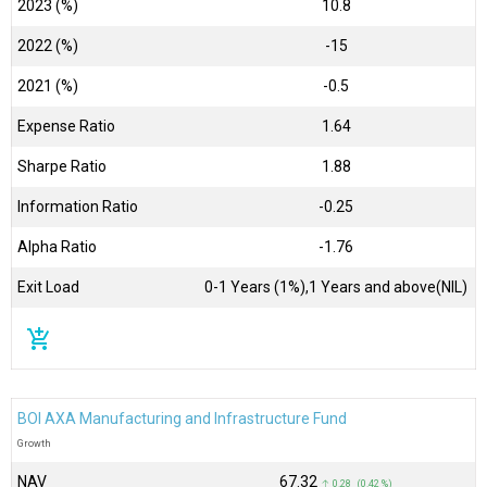
2023 (%)
10.8
2022 (%)
-15
2021 (%)
-0.5
Expense Ratio
1.64
Sharpe Ratio
1.88
Information Ratio
-0.25
Alpha Ratio
-1.76
Exit Load
0-1 Years (1%),1 Years and above(NIL)
add_shopping_cart
BOI AXA Manufacturing and Infrastructure Fund
Growth
NAV
₹67.32
↑ 0.28 (0.42 %)