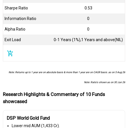
Sharpe Ratio
0.53
Information Ratio
0
Alpha Ratio
0
Exit Load
0-1 Years (1%),1 Years and above(NIL)
add_shopping_cart
Note: Returns up to 1 year are on absolute basis & more than 1 year are on CAGR basis. as on 5 Aug 26
Note: Ratio's shown as on 30 Jun 26
Research Highlights & Commentary of 10 Funds
showcased
DSP World Gold Fund
Lower mid AUM (₹1,433 Cr).