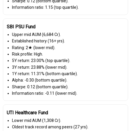
Sharpe: 0.12 (bottom quartile).
Information ratio: 1.15 (top quartile).
SBI PSU Fund
Upper mid AUM (₹6,684 Cr).
Established history (16+ yrs).
Rating: 2★ (lower mid).
Risk profile: High.
5Y return: 23.00% (top quartile).
3Y return: 23.88% (lower mid).
1Y return: 11.31% (bottom quartile).
Alpha: -0.30 (bottom quartile).
Sharpe: 0.12 (bottom quartile).
Information ratio: -0.11 (lower mid).
UTI Healthcare Fund
Lower mid AUM (₹1,308 Cr).
Oldest track record among peers (27 yrs).