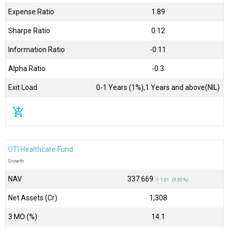
Expense Ratio
1.89
Sharpe Ratio
0.12
Information Ratio
-0.11
Alpha Ratio
-0.3
Exit Load
0-1 Years (1%),1 Years and above(NIL)
add_shopping_cart
UTI Healthcare Fund
Growth
NAV
₹337.669
↑ 1.01 (0.30 %)
Net Assets (Cr)
₹1,308
3 MO (%)
14.1