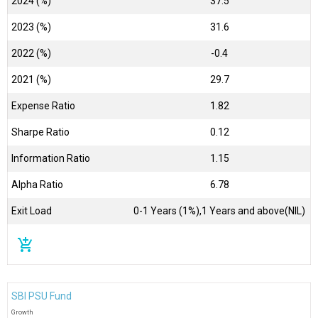
2024 (%)
37.5
2023 (%)
31.6
2022 (%)
-0.4
2021 (%)
29.7
Expense Ratio
1.82
Sharpe Ratio
0.12
Information Ratio
1.15
Alpha Ratio
6.78
Exit Load
0-1 Years (1%),1 Years and above(NIL)
add_shopping_cart
SBI PSU Fund
Growth