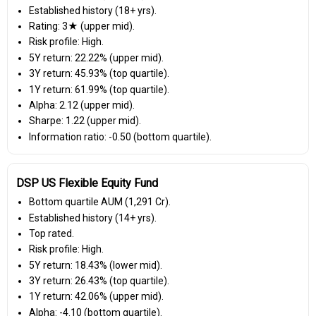
Established history (18+ yrs).
Rating: 3★ (upper mid).
Risk profile: High.
5Y return: 22.22% (upper mid).
3Y return: 45.93% (top quartile).
1Y return: 61.99% (top quartile).
Alpha: 2.12 (upper mid).
Sharpe: 1.22 (upper mid).
Information ratio: -0.50 (bottom quartile).
DSP US Flexible Equity Fund
Bottom quartile AUM (₹1,291 Cr).
Established history (14+ yrs).
Top rated.
Risk profile: High.
5Y return: 18.43% (lower mid).
3Y return: 26.43% (top quartile).
1Y return: 42.06% (upper mid).
Alpha: -4.10 (bottom quartile).