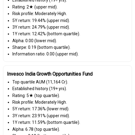
Established history (19+ yrs).
Rating: 2★ (upper mid).
Risk profile: Moderately High.
5Y return: 19.44% (upper mid).
3Y return: 24.79% (upper mid).
1Y return: 12.42% (bottom quartile).
Alpha: 0.00 (lower mid).
Sharpe: 0.19 (bottom quartile).
Information ratio: 0.00 (upper mid).
Invesco India Growth Opportunities Fund
Top quartile AUM (₹11,164 Cr).
Established history (19+ yrs).
Rating: 5★ (top quartile).
Risk profile: Moderately High.
5Y return: 17.36% (lower mid).
3Y return: 23.91% (upper mid).
1Y return: 11.59% (bottom quartile).
Alpha: 6.78 (top quartile).