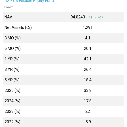
DSP US Flexible Equity Fund
Growth
NAV
₹94.0243
↑ 1.81 (1.96 %)
Net Assets (Cr)
₹1,291
3 MO (%)
4.1
6 MO (%)
20.1
1 YR (%)
42.1
3 YR (%)
26.4
5 YR (%)
18.4
2025 (%)
33.8
2024 (%)
17.8
2023 (%)
22
2022 (%)
-5.9