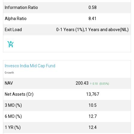
Information Ratio
0.58
Alpha Ratio
8.41
Exit Load
0-1 Years (1%),1 Years and above(NIL)
add_shopping_cart
Invesco India Mid Cap Fund
Growth
NAV
₹200.43
↑ 0.10 (0.05 %)
Net Assets (Cr)
₹13,767
3 MO (%)
10.5
6 MO (%)
12.7
1 YR (%)
12.4