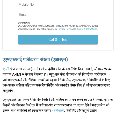
Disclaimer:
By submitting this form I authorize Fincash.com to call/SMS/email me about
its products and I accept the terms of
Privacy Policy
and
Terms & Conditions.
Get Started
एएमएफआई पंजीकरण संख्या (एआरएन)
एम्फी
पंजीकरण संख्या (
अर्ना
) को अद्वितीय कोड के रूप में पेश किया गया है, जो मध्यस्थ की
पहचान ARMFA के रूप में करता है। म्यूचुअल फंड योजनाओं की बिक्री के कारोबार में
सर्वोत्तम प्रथाओं और नैतिक मानकों को बढ़ावा देने के लिए, एएमएफआई ने बिचौलियों के लिए
एक आचार संहिता सहित व्यापक दिशानिर्देश और मानदंड तैयार किए हैं, जो एआरएमएफए पर
लागू होंगे।
एएमएफआई का मानना है कि दिशानिर्देशों और संहिता का पालन करने का एक ईमानदार प्रयास
बिक्री और विपणन के क्षेत्र में सर्वोत्तम और स्वस्थ प्रथाओं को बढ़ावा देने में मदद करेगा जो
अंततः सभी संबंधितों को लाभान्वित करेगा -
इन्वेस्टर
, बिचौलिए और संपूर्ण उद्योग।