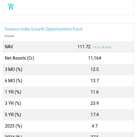
add_shopping_cart
Invesco India Growth Opportunities Fund
Growth
NAV
₹111.72
↑ 0.15 (0.13 %)
Net Assets (Cr)
₹11,164
3 MO (%)
12.5
6 MO (%)
13.7
1 YR (%)
11.6
3 YR (%)
23.9
5 YR (%)
17.4
2025 (%)
4.7