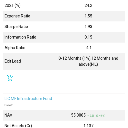
2021 (%)
24.2
Expense Ratio
1.55
Sharpe Ratio
1.93
Information Ratio
0.15
Alpha Ratio
-4.1
0-12 Months (1%),12 Months and
Exit Load
above(NIL)
add_shopping_cart
LIC MF Infrastructure Fund
Growth
NAV
₹55.3885
↑ 0.26 (0.48 %)
Net Assets (Cr)
₹1,137