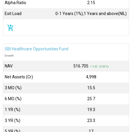
Alpha Ratio
2.15
Exit Load
0-1 Years (1%),1 Years and above(NIL)
add_shopping_cart
SBI Healthcare Opportunities Fund
Growth
NAV
₹516.705
↑ 0.43 (0.08 %)
Net Assets (Cr)
₹4,998
3 MO (%)
15.5
6 MO (%)
25.7
1 YR (%)
19.3
3 YR (%)
23.3
5 YR (%)
17