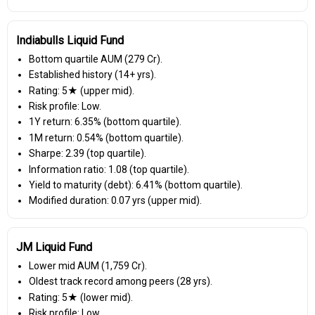
Indiabulls Liquid Fund
Bottom quartile AUM (₹279 Cr).
Established history (14+ yrs).
Rating: 5★ (upper mid).
Risk profile: Low.
1Y return: 6.35% (bottom quartile).
1M return: 0.54% (bottom quartile).
Sharpe: 2.39 (top quartile).
Information ratio: 1.08 (top quartile).
Yield to maturity (debt): 6.41% (bottom quartile).
Modified duration: 0.07 yrs (upper mid).
JM Liquid Fund
Lower mid AUM (₹1,759 Cr).
Oldest track record among peers (28 yrs).
Rating: 5★ (lower mid).
Risk profile: Low.