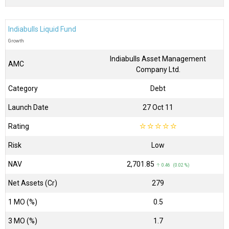
Indiabulls Liquid Fund
Growth
Indiabulls Asset Management
AMC
Company Ltd.
Category
Debt
Launch Date
27 Oct 11
Rating
☆
☆
☆
☆
☆
Risk
Low
NAV
₹2,701.85
↑ 0.46 (0.02 %)
Net Assets (Cr)
₹279
1 MO (%)
0.5
3 MO (%)
1.7