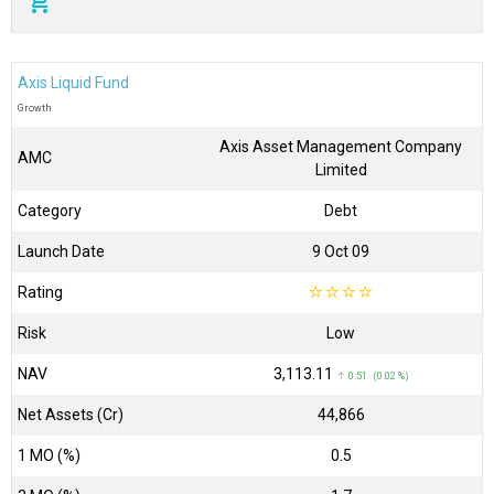
add_shopping_cart
Axis Liquid Fund
Growth
Axis Asset Management Company
AMC
Limited
Category
Debt
Launch Date
9 Oct 09
Rating
☆
☆
☆
☆
Risk
Low
NAV
₹3,113.11
↑ 0.51 (0.02 %)
Net Assets (Cr)
₹44,866
1 MO (%)
0.5