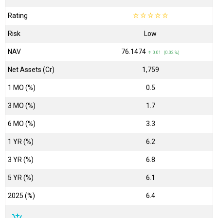
Rating
☆
☆
☆
☆
☆
Risk
Low
NAV
₹76.1474
↑ 0.01 (0.02 %)
Net Assets (Cr)
₹1,759
1 MO (%)
0.5
3 MO (%)
1.7
6 MO (%)
3.3
1 YR (%)
6.2
3 YR (%)
6.8
5 YR (%)
6.1
2025 (%)
6.4