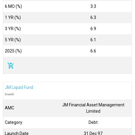
6 MO (%)
3.3
1 YR (%)
6.3
3 YR (%)
6.9
5 YR (%)
6.1
2025 (%)
6.6
add_shopping_cart
JM Liquid Fund
Growth
JM Financial Asset Management
AMC
Limited
Category
Debt
Launch Date
31 Dec 97