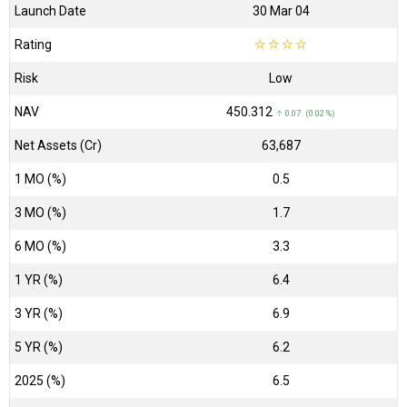
Launch Date
30 Mar 04
Rating
☆
☆
☆
☆
Risk
Low
NAV
₹450.312
↑ 0.07 (0.02 %)
Net Assets (Cr)
₹63,687
1 MO (%)
0.5
3 MO (%)
1.7
6 MO (%)
3.3
1 YR (%)
6.4
3 YR (%)
6.9
5 YR (%)
6.2
2025 (%)
6.5