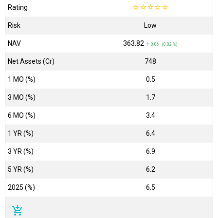
Rating
☆
☆
☆
☆
☆
Risk
Low
NAV
₹363.82
↑ 0.06 (0.02 %)
Net Assets (Cr)
₹748
1 MO (%)
0.5
3 MO (%)
1.7
6 MO (%)
3.4
1 YR (%)
6.4
3 YR (%)
6.9
5 YR (%)
6.2
2025 (%)
6.5
add_shopping_cart