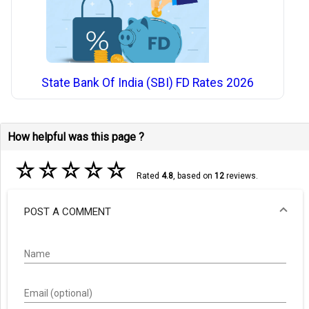
State Bank Of India (SBI) FD Rates 2026
How helpful was this page ?
☆
☆
☆
☆
☆
Rated
4.8
, based on
12
reviews.
POST A COMMENT
Name
Email (optional)