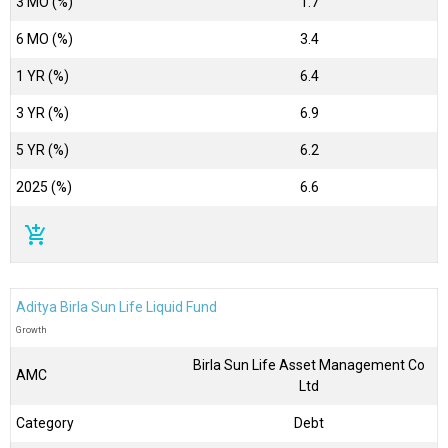
3 MO (%)
1.7
6 MO (%)
3.4
1 YR (%)
6.4
3 YR (%)
6.9
5 YR (%)
6.2
2025 (%)
6.6
add_shopping_cart
Aditya Birla Sun Life Liquid Fund
Growth
Birla Sun Life Asset Management Co
AMC
Ltd
Category
Debt