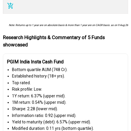
add_shopping_cart
Note: Returns up to 1 year are on absolute basis & more than 1 year are on CAGR basis. as on 9 Aug 26
Research Highlights & Commentary of 5 Funds
showcased
PGIM India Insta Cash Fund
Bottom quartile AUM (₹748 Cr).
Established history (18+ yrs).
Top rated.
Risk profile: Low.
1Y return: 6.37% (upper mid).
1M return: 0.54% (upper mid).
Sharpe: 2.28 (lower mid).
Information ratio: 0.92 (upper mid).
Yield to maturity (debt): 6.57% (upper mid).
Modified duration: 0.11 yrs (bottom quartile).