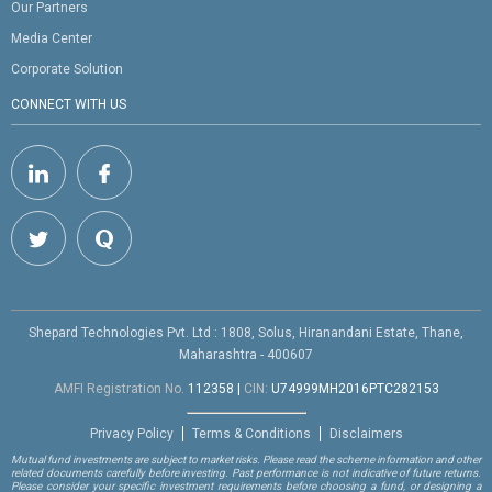
Our Partners
Media Center
Corporate Solution
CONNECT WITH US
Shepard Technologies Pvt. Ltd : 1808, Solus, Hiranandani Estate, Thane,
Maharashtra - 400607
AMFI Registration No.
112358
|
CIN:
U74999MH2016PTC282153
Privacy Policy
Terms & Conditions
Disclaimers
Mutual fund investments are subject to market risks. Please read the scheme information and other
related documents carefully before investing. Past performance is not indicative of future returns.
Please consider your specific investment requirements before choosing a fund, or designing a