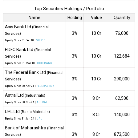
Top Securities Holdings / Portfolio
Name
Holding
Value
Quantity
Axis Bank Ltd
(Financial
3%
₹10 Cr
76,000
Services)
Equity
, Since
31 Dec 18 |
532215
HDFC Bank Ltd
(Financial
3%
₹10 Cr
122,684
Services)
Equity
, Since
31 Mar 18 |
HDFCBANK
The Federal Bank Ltd
(Financial
3%
₹10 Cr
290,000
Services)
Equity
, Since
30 Apr 21 |
FEDERALBNK
Astral Ltd
(Industrials)
3%
₹8 Cr
62,500
Equity
, Since
30 Nov 24 |
ASTRAL
UPL Ltd
(Basic Materials)
3%
₹8 Cr
140,000
Equity
, Since
31 Jan 24 |
UPL
Bank of Maharashtra
(Financial
3%
₹8 Cr
873,500
Services)