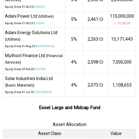
Equity
, Since
31 Oct 25 |
500034
Adani Power Ltd
110,000,000
(Utilities)
5%
₹2,461 Cr
Equity
, Since
31 Oct 25 |
533096
↓ -13,256,220
Adani Energy Solutions Ltd
5%
₹2,263 Cr
15,171,443
(Utilities)
Equity
, Since
31 Aug 25 |
ADANIENSOL
Muthoot Finance Ltd
(Financial
4%
₹2,098 Cr
7,000,000
Services)
Equity
, Since
29 Feb 20 |
533398
Solar Industries India Ltd
4%
₹2,073 Cr
1,108,653
(Basic Materials)
Equity
, Since
31 Jul 16 |
SOLARINDS
Essel Large and Midcap Fund
Asset Allocation
Asset Class
Value