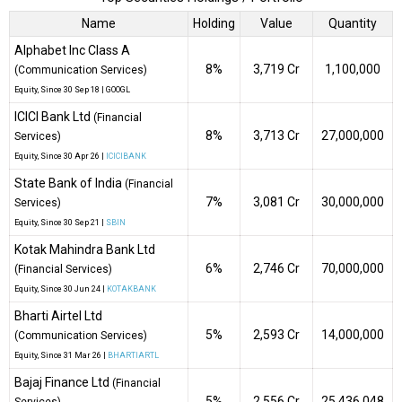
Name
Holding
Value
Quantity
Alphabet Inc Class A
8%
₹3,719 Cr
1,100,000
(Communication Services)
Equity
, Since
30 Sep 18 |
GOOGL
ICICI Bank Ltd
(Financial
8%
₹3,713 Cr
27,000,000
Services)
Equity
, Since
30 Apr 26 |
ICICIBANK
State Bank of India
(Financial
7%
₹3,081 Cr
30,000,000
Services)
Equity
, Since
30 Sep 21 |
SBIN
Kotak Mahindra Bank Ltd
6%
₹2,746 Cr
70,000,000
(Financial Services)
Equity
, Since
30 Jun 24 |
KOTAKBANK
Bharti Airtel Ltd
5%
₹2,593 Cr
14,000,000
(Communication Services)
Equity
, Since
31 Mar 26 |
BHARTIARTL
Bajaj Finance Ltd
(Financial
5%
₹2,556 Cr
25,436,048
Services)