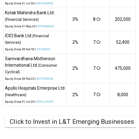
Equity
, Since
31 Jul 24 |
MAHABANK
Kotak Mahindra Bank Ltd
3%
₹8 Cr
202,500
(Financial Services)
Equity
, Since
31 May 25 |
KOTAKBANK
ICICI Bank Ltd
(Financial
2%
₹7 Cr
52,400
Services)
Equity
, Since
28 Feb 18 |
ICICIBANK
Samvardhana Motherson
International Ltd
(Consumer
2%
₹7 Cr
475,000
Cyclical)
Equity
, Since
28 Feb 25 |
MOTHERSON
Apollo Hospitals Enterprise Ltd
2%
₹7 Cr
8,000
(Healthcare)
Equity
, Since
31 Jul 24 |
APOLLOHOSP
Click to Invest in L&T Emerging Businesses 