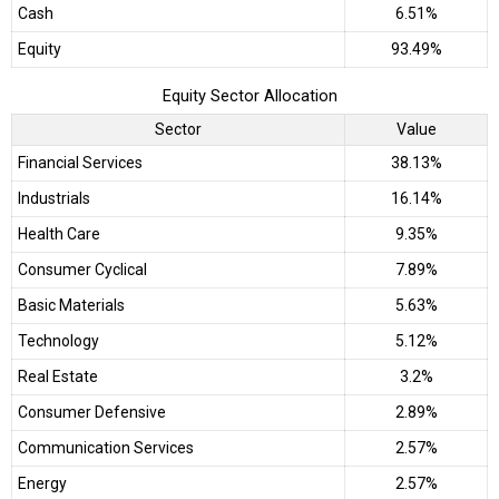
Cash
6.51%
Equity
93.49%
Equity Sector Allocation
Sector
Value
Financial Services
38.13%
Industrials
16.14%
Health Care
9.35%
Consumer Cyclical
7.89%
Basic Materials
5.63%
Technology
5.12%
Real Estate
3.2%
Consumer Defensive
2.89%
Communication Services
2.57%
Energy
2.57%