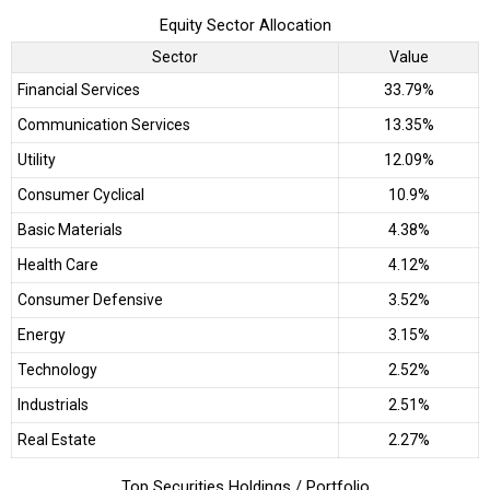
Equity Sector Allocation
Sector
Value
Financial Services
33.79%
Communication Services
13.35%
Utility
12.09%
Consumer Cyclical
10.9%
Basic Materials
4.38%
Health Care
4.12%
Consumer Defensive
3.52%
Energy
3.15%
Technology
2.52%
Industrials
2.51%
Real Estate
2.27%
Top Securities Holdings / Portfolio