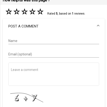
How helpful was this page ?
☆
☆
☆
☆
☆
Rated
5
, based on
1
reviews.
POST A COMMENT
Name
Email (optional)