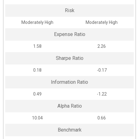
Risk
Moderately High
Moderately High
Expense Ratio
1.58
2.26
Sharpe Ratio
0.18
-0.17
Information Ratio
0.49
-1.22
Alpha Ratio
10.04
0.66
Benchmark