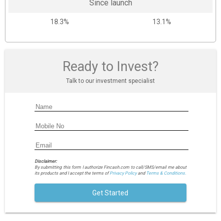
Since launch
18.3%
13.1%
Ready to Invest?
Talk to our investment specialist
Disclaimer:
By submitting this form I authorize Fincash.com to call/SMS/email me about
its products and I accept the terms of
Privacy Policy
and
Terms & Conditions.
Get Started