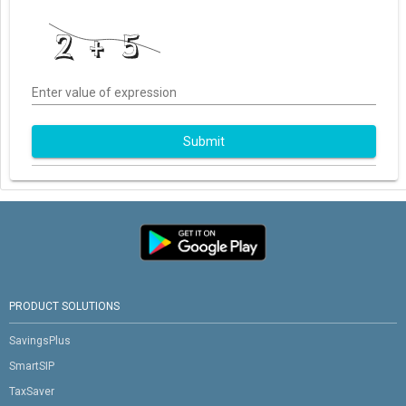
Enter value of expression
Submit
PRODUCT SOLUTIONS
SavingsPlus
SmartSIP
TaxSaver