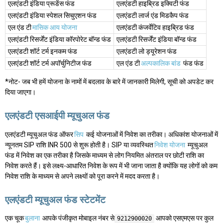
एलएंडटी इंडिया प्रूडेंस फंड
एलएंडटी हाइब्रिड इक्विटी फंड
एलएंडटी इंडिया स्पेशल सिचुएशन फंड
एलएंडटी लार्ज एंड मिडकैप फंड
एल एंड टी
मासिक आय योजना
एलएंडटी कंजर्वेटिव हाइब्रिड फंड
एलएंडटी रिसर्जेंट इंडिया कॉरपोरेट बॉन्ड फंड
एलएंडटी रिसर्जेंट इंडिया बॉन्ड फंड
एलएंडटी शॉर्ट टर्म इनकम फंड
एलएंडटी लो ड्यूरेशन फंड
एलएंडटी शॉर्ट टर्म अपॉर्चुनिटीज फंड
एल एंड टी
अल्पकालिक बांड
फंड फंड
*नोट- जब भी हमें योजना के नामों में बदलाव के बारे में जानकारी मिलेगी, सूची को अपडेट कर
दिया जाएगा।
एलएंडटी एसआईपी म्यूचुअल फंड
एलएंडटी म्यूचुअल फंड ऑफर
सिप
कई योजनाओं में निवेश का तरीका। अधिकांश योजनाओं में
न्यूनतम SIP राशि INR 500 से शुरू होती है। SIP या व्यवस्थित
निवेश योजना
म्यूचुअल
फंड में निवेश का एक तरीका है जिसके माध्यम से लोग नियमित अंतराल पर छोटी राशि का
निवेश करते हैं। इसे लक्ष्य-आधारित निवेश के रूप में भी जाना जाता है क्योंकि यह लोगों को कम
निवेश राशि के माध्यम से अपने लक्ष्यों को पूरा करने में मदद करता है।
एलएंडटी म्यूचुअल फंड स्टेटमेंट
एक चूक
बुलाना
आपके पंजीकृत मोबाइल नंबर से
आपको एसएमएस पर कुल
9212900020