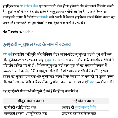
हाइब्रिड फंड या
बैलेंस्ड फंड
एक प्रकार के फंड हैं जो इक्विटी और डेट दोनों में निवेश करते
हैं। दूसरे शब्दों में, यह डेट और इक्विटी म्यूचुअल फंड दोनों का मेल है। एक निश्चित आय
प्रवाह की तलाश में निवेशक
राजधानी
लंबी अवधि में विकास हाइब्रिड फंड में निवेश करना चुन
सकता है। एलएंडटी के कुछ बेहतरीन हाइब्रिड फंड नीचे दिए गए हैं।
No Funds available.
एलएंडटी म्यूचुअल फंड के नाम में बदलाव
बाद
सेबी
(भारतीय प्रतिभूति और विनिमय बोर्ड) ओपन-एंडेड म्यूचुअल फंड के पुन: वर्गीकरण
और युक्तिकरण पर प्रचलन, कई
म्यूचुअल फंड हाउस
अपनी योजना के नाम और श्रेणियों में
परिवर्तन शामिल कर रहे हैं। विभिन्न म्युचुअल फंडों द्वारा शुरू की गई समान योजनाओं में
एकरूपता लाने के लिए सेबी ने म्यूचुअल फंड में नई और व्यापक श्रेणियां पेश कीं। इसका
उद्देश्य यह सुनिश्चित करना और सुनिश्चित करना है कि निवेशकों को उत्पादों की तुलना करना
और पहले उपलब्ध विभिन्न विकल्पों का मूल्यांकन करना आसान हो जाए
निवेश
एक योजना में।
यहां एलएंडटी योजनाओं की सूची दी गई है जिन्हें नए नाम मिले हैं:
मौजूदा योजना का नाम
नई योजना का नाम
एलएंडटी फ्लोटिंग रेट फंड
एल एंड टी
मुद्रा बाज़ार निधि
एलएंडटी इनकम अपॉर्चुनिटीज फंड
एलएंडटी क्रेडिट रिस्क फंड