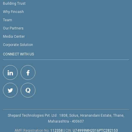
Building Trust
Why Fincash
Team
Our Partners
Media Center
Corporate Solution
CONNECT WITH US
Shepard Technologies Pvt. Ltd : 1808, Solus, Hiranandani Estate, Thane,
Maharashtra - 400607
AMFI Registration No.
112358
|
CIN:
U74999MH2016PTC282153