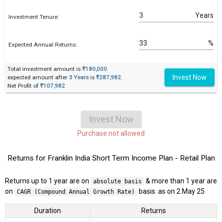
Years
Investment Tenure:
%
Expected Annual Returns:
Total investment amount is
₹180,000
Invest Now
expected amount after
3 Years
is
₹287,982
.
Net Profit of
₹107,982
Invest Now
Purchase not allowed
Returns for Franklin India Short Term Income Plan - Retail Plan
Returns up to 1 year are on
& more than 1 year are
absolute basis
on
basis. as on 2 May 25
CAGR (Compound Annual Growth Rate)
Duration
Returns