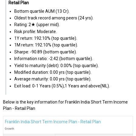
Retail Plan
Bottom quartile AUM (₹13 Cr).
Oldest track record among peers (24 yrs).
Rating: 2★ (upper mid).
Risk profile: Moderate.
1Y return: 192.10% (top quartile).
1M return: 192.10% (top quartile).
Sharpe: -90.89 (bottom quartile).
Information ratio: -2.42 (bottom quartile).
Yield to maturity (debt): 0.00% (top quartile).
Modified duration: 0.00 yrs (top quartile).
Average maturity: 0.00 yrs (top quartile).
Exit load: 0-1 Years (0.5%),1 Years and above(NIL).
Below is the key information for Franklin India Short Term Income
Plan - Retail Plan
Franklin India Short Term Income Plan - Retail Plan
Growth