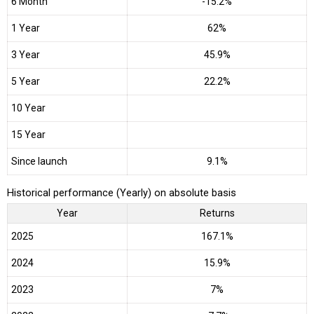
6 Month
-15.2%
1 Year
62%
3 Year
45.9%
5 Year
22.2%
10 Year
15 Year
Since launch
9.1%
Historical performance (Yearly) on absolute basis
Year
Returns
2025
167.1%
2024
15.9%
2023
7%