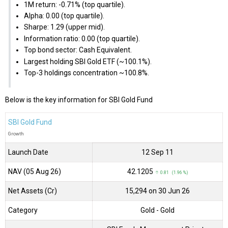
1M return: -0.71% (top quartile).
Alpha: 0.00 (top quartile).
Sharpe: 1.29 (upper mid).
Information ratio: 0.00 (top quartile).
Top bond sector: Cash Equivalent.
Largest holding SBI Gold ETF (~100.1%).
Top-3 holdings concentration ~100.8%.
Below is the key information for SBI Gold Fund
SBI Gold Fund
Growth
Launch Date
12 Sep 11
NAV (05 Aug 26)
₹42.1205
↑ 0.81 (1.96 %)
Net Assets (Cr)
₹15,294 on 30 Jun 26
Category
Gold
- Gold