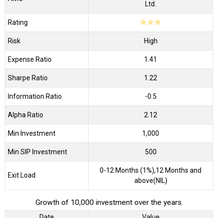
Ltd.
Rating
☆
☆
☆
Risk
High
Expense Ratio
1.41
Sharpe Ratio
1.22
Information Ratio
-0.5
Alpha Ratio
2.12
Min Investment
1,000
Min SIP Investment
500
0-12 Months (1%),12 Months and
Exit Load
above(NIL)
Growth of 10,000 investment over the years.
Date
Value