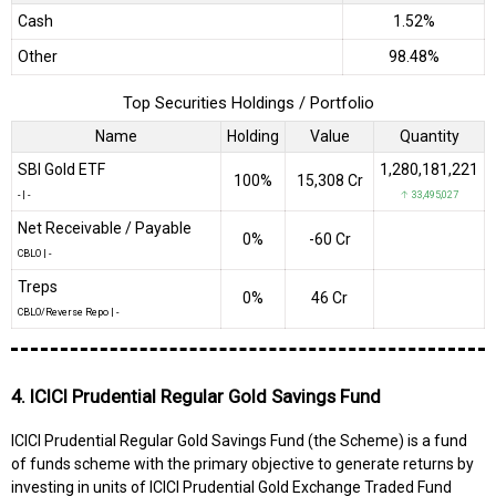
Cash
1.52%
Other
98.48%
Top Securities Holdings / Portfolio
Name
Holding
Value
Quantity
SBI Gold ETF
1,280,181,221
100%
₹15,308 Cr
-
|
-
↑ 33,495,027
Net Receivable / Payable
0%
-₹60 Cr
CBLO
|
-
Treps
0%
₹46 Cr
CBLO/Reverse Repo
|
-
4. ICICI Prudential Regular Gold Savings Fund
ICICI Prudential Regular Gold Savings Fund (the Scheme) is a fund
of funds scheme with the primary objective to generate returns by
investing in units of ICICI Prudential Gold Exchange Traded Fund