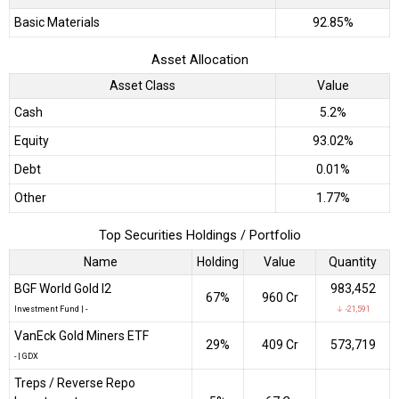
Basic Materials
92.85%
Asset Allocation
Asset Class
Value
Cash
5.2%
Equity
93.02%
Debt
0.01%
Other
1.77%
Top Securities Holdings / Portfolio
Name
Holding
Value
Quantity
BGF World Gold I2
983,452
67%
₹960 Cr
Investment Fund
|
-
↓ -21,591
VanEck Gold Miners ETF
29%
₹409 Cr
573,719
-
|
GDX
Treps / Reverse Repo