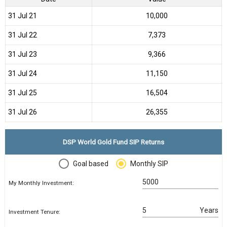
31 Jul 21
₹10,000
31 Jul 22
₹7,373
31 Jul 23
₹9,366
31 Jul 24
₹11,150
31 Jul 25
₹16,504
31 Jul 26
₹26,355
DSP World Gold Fund SIP Returns
Goal based
Monthly SIP
My Monthly Investment:
Years
Investment Tenure: