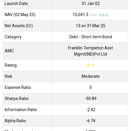
Launch Date
31 Jan 02
NAV (02 May 25)
₹15,041.3
↑ 0.11 (0.00 %)
Net Assets (Cr)
₹13 on 31 Mar 25
Category
Debt
- Short term Bond
Franklin Templeton Asst
AMC
Mgmt(IND)Pvt Ltd
Rating
☆
☆
Risk
Moderate
Expense Ratio
0
Sharpe Ratio
-90.89
Information Ratio
-2.42
Alpha Ratio
-6.74