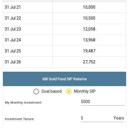
31 Jul 21
₹10,000
31 Jul 22
₹10,500
31 Jul 23
₹12,058
31 Jul 24
₹13,968
31 Jul 25
₹19,487
31 Jul 26
₹27,752
SBI Gold Fund SIP Returns
Goal based
Monthly SIP
My Monthly Investment:
Years
Investment Tenure: