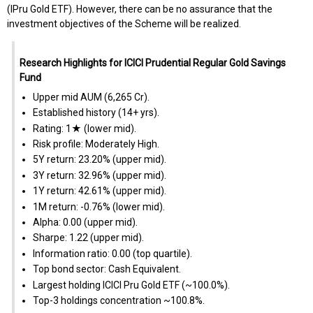
(IPru Gold ETF). However, there can be no assurance that the
investment objectives of the Scheme will be realized.
Research Highlights for ICICI Prudential Regular Gold Savings
Fund
Upper mid AUM (₹6,265 Cr).
Established history (14+ yrs).
Rating: 1★ (lower mid).
Risk profile: Moderately High.
5Y return: 23.20% (upper mid).
3Y return: 32.96% (upper mid).
1Y return: 42.61% (upper mid).
1M return: -0.76% (lower mid).
Alpha: 0.00 (upper mid).
Sharpe: 1.22 (upper mid).
Information ratio: 0.00 (top quartile).
Top bond sector: Cash Equivalent.
Largest holding ICICI Pru Gold ETF (~100.0%).
Top-3 holdings concentration ~100.8%.