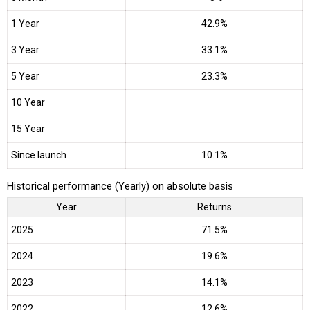
1 Year
42.9%
3 Year
33.1%
5 Year
23.3%
10 Year
15 Year
Since launch
10.1%
Historical performance (Yearly) on absolute basis
Year
Returns
2025
71.5%
2024
19.6%
2023
14.1%
2022
12.6%