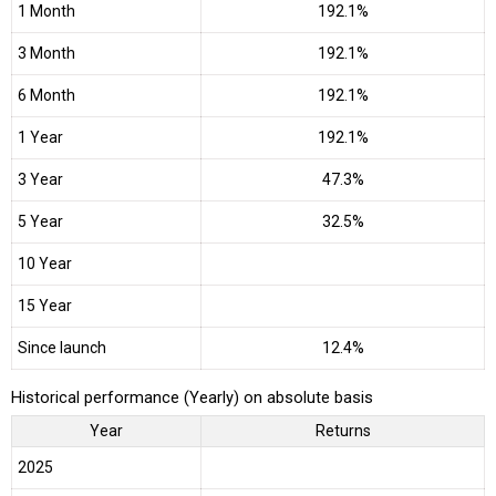
1 Month
192.1%
3 Month
192.1%
6 Month
192.1%
1 Year
192.1%
3 Year
47.3%
5 Year
32.5%
10 Year
15 Year
Since launch
12.4%
Historical performance (Yearly) on absolute basis
Year
Returns
2025