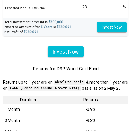
%
Expected Annual Returns:
Total investment amount is
₹300,000
Invest Now
expected amount after
5 Years
is
₹530,691
.
Net Profit of
₹230,691
Invest Now
Returns for DSP World Gold Fund
Returns up to 1 year are on
& more than 1 year are
absolute basis
on
basis. as on 2 May 25
CAGR (Compound Annual Growth Rate)
Duration
Returns
1 Month
-0.9%
3 Month
-9.2%