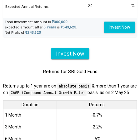
%
Expected Annual Returns:
Total investment amount is
₹300,000
Invest Now
expected amount after
5 Years
is
₹543,623
.
Net Profit of
₹243,623
Invest Now
Returns for SBI Gold Fund
Returns up to 1 year are on
& more than 1 year are
absolute basis
on
basis. as on 2 May 25
CAGR (Compound Annual Growth Rate)
Duration
Returns
1 Month
-0.7%
3 Month
-2.2%
6 Month
-5%