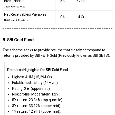
Investments
5%
₹67 Cr
CBLO/Reverse Repo
|
-
Net Receivables/Payables
0%
-₹4 Cr
Net Current Assets
|
-
3. SBI Gold Fund
The scheme seeks to provide returns that closely correspond to
returns provided by SBI - ETF Gold (Previously known as SBI GETS).
Research Highlights for SBI Gold Fund
Highest AUM (₹15,294 Cr).
Established history (14+ yrs).
Rating: 2★ (upper mid).
Risk profile: Moderately High.
5Y return: 23.34% (top quartile).
3Y return: 33.12% (upper mid).
1Y return: 42.91% (upper mid).