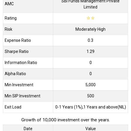
SBI Funds Management Private
AMC
Limited
Rating
☆
☆
Risk
Moderately High
Expense Ratio
0.3
Sharpe Ratio
1.29
Information Ratio
0
Alpha Ratio
0
Min Investment
5,000
Min SIP Investment
500
Exit Load
0-1 Years (1%),1 Years and above(NIL)
Growth of 10,000 investment over the years.
Date
Value