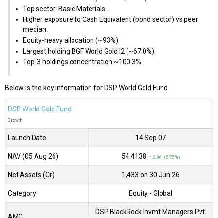
Top sector: Basic Materials.
Higher exposure to Cash Equivalent (bond sector) vs peer
median.
Equity-heavy allocation (~93%).
Largest holding BGF World Gold I2 (~67.0%).
Top-3 holdings concentration ~100.3%.
Below is the key information for DSP World Gold Fund
DSP World Gold Fund
Growth
Launch Date
14 Sep 07
NAV (05 Aug 26)
₹54.4138
↑ 2.96 (5.75 %)
Net Assets (Cr)
₹1,433 on 30 Jun 26
Category
Equity
- Global
DSP BlackRock Invmt Managers Pvt.
AMC