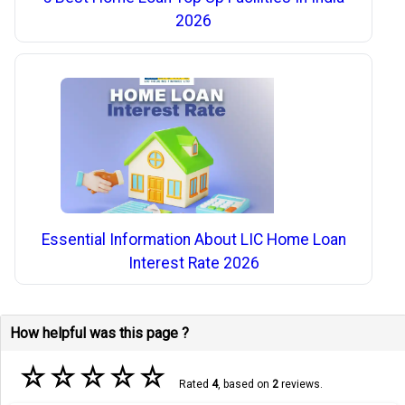
2026
Essential Information About LIC Home Loan
Interest Rate 2026
How helpful was this page ?
☆
☆
☆
☆
☆
Rated
4
, based on
2
reviews.