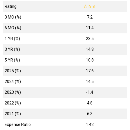
Rating
☆
☆
☆
3 MO (%)
7.2
6 MO (%)
11.4
1 YR (%)
23.5
3 YR (%)
14.8
5 YR (%)
10.8
2025 (%)
17.6
2024 (%)
14.5
2023 (%)
-1.4
2022 (%)
4.8
2021 (%)
6.3
Expense Ratio
1.42