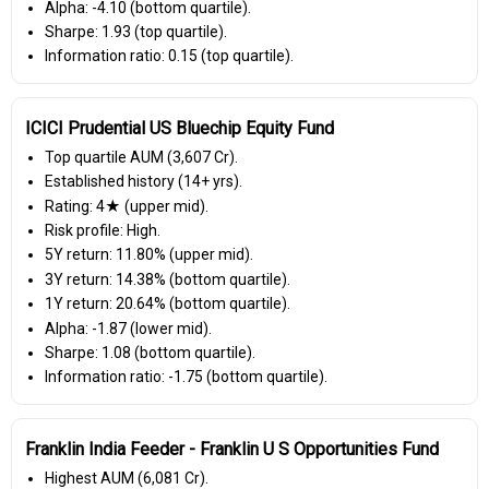
Alpha: -4.10 (bottom quartile).
Sharpe: 1.93 (top quartile).
Information ratio: 0.15 (top quartile).
ICICI Prudential US Bluechip Equity Fund
Top quartile AUM (₹3,607 Cr).
Established history (14+ yrs).
Rating: 4★ (upper mid).
Risk profile: High.
5Y return: 11.80% (upper mid).
3Y return: 14.38% (bottom quartile).
1Y return: 20.64% (bottom quartile).
Alpha: -1.87 (lower mid).
Sharpe: 1.08 (bottom quartile).
Information ratio: -1.75 (bottom quartile).
Franklin India Feeder - Franklin U S Opportunities Fund
Highest AUM (₹6,081 Cr).