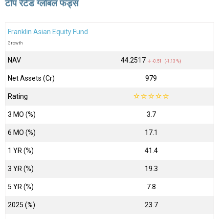
टॉप रेटेड ग्लोबल फंड्स
Franklin Asian Equity Fund
Growth
NAV
₹44.2517
↓ -0.51 (-1.13 %)
Net Assets (Cr)
₹979
Rating
☆
☆
☆
☆
☆
3 MO (%)
3.7
6 MO (%)
17.1
1 YR (%)
41.4
3 YR (%)
19.3
5 YR (%)
7.8
2025 (%)
23.7