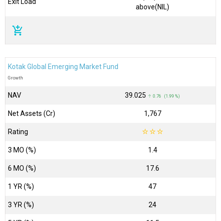
Exit Load
above(NIL)
add_shopping_cart
Kotak Global Emerging Market Fund
Growth
NAV
₹39.025
↑ 0.76 (1.99 %)
Net Assets (Cr)
₹1,767
Rating
☆
☆
☆
3 MO (%)
1.4
6 MO (%)
17.6
1 YR (%)
47
3 YR (%)
24