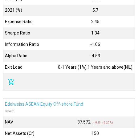
2021 (%)
5.7
Expense Ratio
2.45
Sharpe Ratio
1.34
Information Ratio
-1.06
Alpha Ratio
-4.53
Exit Load
0-1 Years (1%),1 Years and above(NIL)
add_shopping_cart
Edelweiss ASEAN Equity Off-shore Fund
Growth
NAV
₹37.572
↓ -0.10 (-0.27 %)
Net Assets (Cr)
₹150