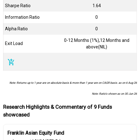
Sharpe Ratio
1.64
Information Ratio
0
Alpha Ratio
0
0-12 Months (1%),12 Months and
Exit Load
above(NIL)
add_shopping_cart
Note: Returns up to 1 year are on absolute basis & more than 1 year are on CAGR basis. as on 6 Aug 26
Note: Ratio's shown as on 30 Jun 26
Research Highlights & Commentary of 9 Funds
showcased
Franklin Asian Equity Fund