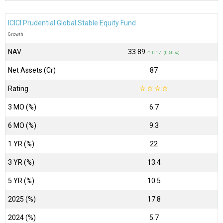
ICICI Prudential Global Stable Equity Fund
Growth
NAV
₹33.89
↑ 0.17 (0.50 %)
Net Assets (Cr)
₹87
Rating
☆
☆
☆
☆
3 MO (%)
6.7
6 MO (%)
9.3
1 YR (%)
22
3 YR (%)
13.4
5 YR (%)
10.5
2025 (%)
17.8
2024 (%)
5.7