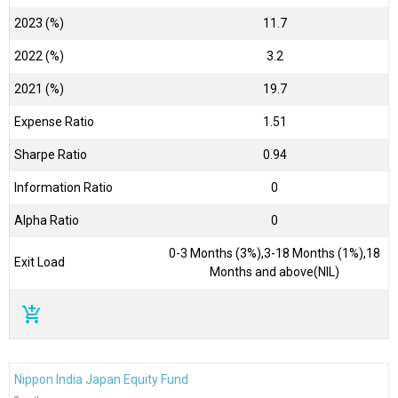
2023 (%)
11.7
2022 (%)
3.2
2021 (%)
19.7
Expense Ratio
1.51
Sharpe Ratio
0.94
Information Ratio
0
Alpha Ratio
0
0-3 Months (3%),3-18 Months (1%),18
Exit Load
Months and above(NIL)
add_shopping_cart
Nippon India Japan Equity Fund