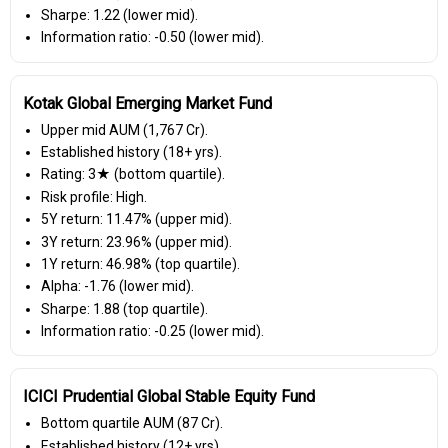
Sharpe: 1.22 (lower mid).
Information ratio: -0.50 (lower mid).
Kotak Global Emerging Market Fund
Upper mid AUM (₹1,767 Cr).
Established history (18+ yrs).
Rating: 3★ (bottom quartile).
Risk profile: High.
5Y return: 11.47% (upper mid).
3Y return: 23.96% (upper mid).
1Y return: 46.98% (top quartile).
Alpha: -1.76 (lower mid).
Sharpe: 1.88 (top quartile).
Information ratio: -0.25 (lower mid).
ICICI Prudential Global Stable Equity Fund
Bottom quartile AUM (₹87 Cr).
Established history (12+ yrs).