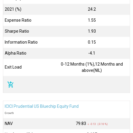
2021 (%)
24.2
Expense Ratio
1.55
Sharpe Ratio
1.93
Information Ratio
0.15
Alpha Ratio
-4.1
0-12 Months (1%),12 Months and
Exit Load
above(NIL)
add_shopping_cart
ICICI Prudential US Bluechip Equity Fund
Growth
NAV
₹79.83
↓ -0.13 (-0.16 %)