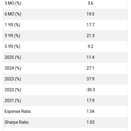
3 MO (%)
3.6
6 MO (%)
19.5
1 YR (%)
17.7
3 YR (%)
21.3
5 YR (%)
9.2
2025 (%)
11.4
2024 (%)
27.1
2023 (%)
37.9
2022 (%)
-30.3
2021 (%)
17.9
Expense Ratio
1.54
Sharpe Ratio
1.03