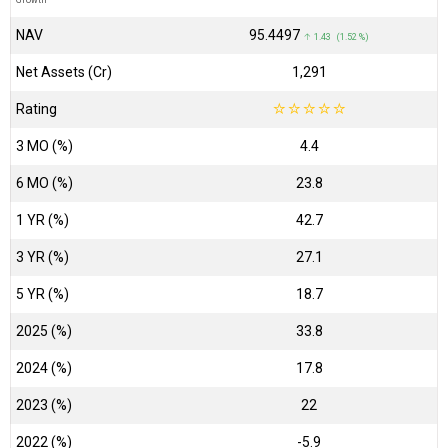
Growth
NAV
₹95.4497
↑ 1.43 (1.52 %)
Net Assets (Cr)
₹1,291
Rating
☆
☆
☆
☆
☆
3 MO (%)
4.4
6 MO (%)
23.8
1 YR (%)
42.7
3 YR (%)
27.1
5 YR (%)
18.7
2025 (%)
33.8
2024 (%)
17.8
2023 (%)
22
2022 (%)
-5.9