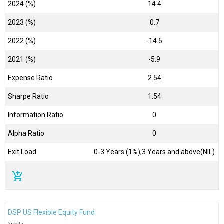
2024 (%)
14.4
2023 (%)
0.7
2022 (%)
-14.5
2021 (%)
-5.9
Expense Ratio
2.54
Sharpe Ratio
1.54
Information Ratio
0
Alpha Ratio
0
Exit Load
0-3 Years (1%),3 Years and above(NIL)
add_shopping_cart
DSP US Flexible Equity Fund