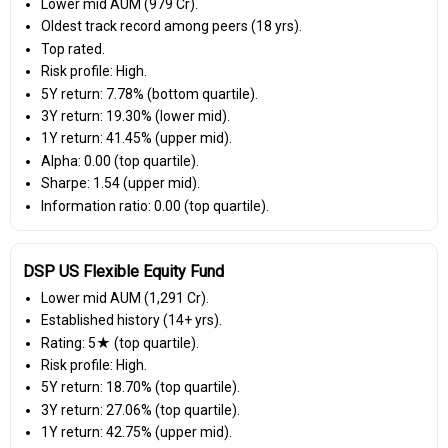
Lower mid AUM (₹979 Cr).
Oldest track record among peers (18 yrs).
Top rated.
Risk profile: High.
5Y return: 7.78% (bottom quartile).
3Y return: 19.30% (lower mid).
1Y return: 41.45% (upper mid).
Alpha: 0.00 (top quartile).
Sharpe: 1.54 (upper mid).
Information ratio: 0.00 (top quartile).
DSP US Flexible Equity Fund
Lower mid AUM (₹1,291 Cr).
Established history (14+ yrs).
Rating: 5★ (top quartile).
Risk profile: High.
5Y return: 18.70% (top quartile).
3Y return: 27.06% (top quartile).
1Y return: 42.75% (upper mid).