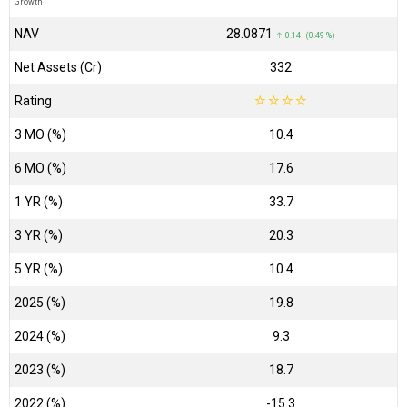
Growth
NAV
₹28.0871
↑ 0.14 (0.49 %)
Net Assets (Cr)
₹332
Rating
☆
☆
☆
☆
3 MO (%)
10.4
6 MO (%)
17.6
1 YR (%)
33.7
3 YR (%)
20.3
5 YR (%)
10.4
2025 (%)
19.8
2024 (%)
9.3
2023 (%)
18.7
2022 (%)
-15.3