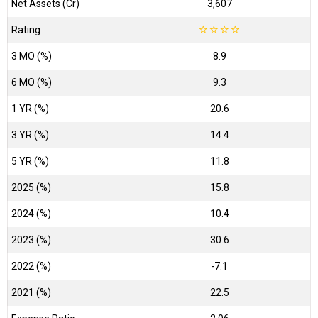
Net Assets (Cr)
₹3,607
Rating
☆
☆
☆
☆
3 MO (%)
8.9
6 MO (%)
9.3
1 YR (%)
20.6
3 YR (%)
14.4
5 YR (%)
11.8
2025 (%)
15.8
2024 (%)
10.4
2023 (%)
30.6
2022 (%)
-7.1
2021 (%)
22.5