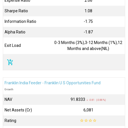
Expense Ratio
2.06
Sharpe Ratio
1.08
Information Ratio
-1.75
Alpha Ratio
-1.87
0-3 Months (3%),3-12 Months (1%),12
Exit Load
Months and above(NIL)
add_shopping_cart
Franklin India Feeder - Franklin U S Opportunities Fund
Growth
NAV
₹91.8333
↓ -0.81 (-0.88 %)
Net Assets (Cr)
₹6,081
Rating
☆
☆
☆
☆