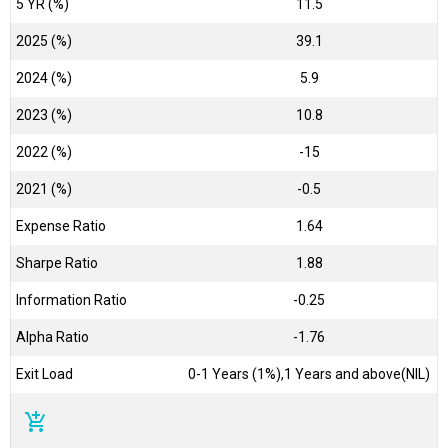
5 YR (%)
11.5
2025 (%)
39.1
2024 (%)
5.9
2023 (%)
10.8
2022 (%)
-15
2021 (%)
-0.5
Expense Ratio
1.64
Sharpe Ratio
1.88
Information Ratio
-0.25
Alpha Ratio
-1.76
Exit Load
0-1 Years (1%),1 Years and above(NIL)
add_shopping_cart