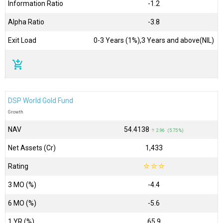
Information Ratio
-1.2
Alpha Ratio
-3.8
Exit Load
0-3 Years (1%),3 Years and above(NIL)
add_shopping_cart
DSP World Gold Fund
Growth
NAV
₹54.4138
↑ 2.96 (5.75 %)
Net Assets (Cr)
₹1,433
Rating
☆
☆
☆
3 MO (%)
-4.4
6 MO (%)
-5.6
1 YR (%)
65.9