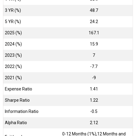
3 YR (%)
48.7
5 YR (%)
24.2
2025 (%)
167.1
2024 (%)
15.9
2023 (%)
7
2022 (%)
-7.7
2021 (%)
-9
Expense Ratio
1.41
Sharpe Ratio
1.22
Information Ratio
-0.5
Alpha Ratio
2.12
0-12 Months (1%),12 Months and