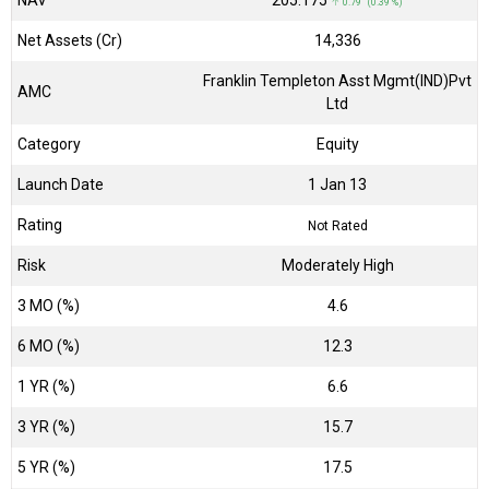
NAV
₹205.175
↑ 0.79 (0.39 %)
Net Assets (Cr)
₹14,336
Franklin Templeton Asst Mgmt(IND)Pvt
AMC
Ltd
Category
Equity
Launch Date
1 Jan 13
Rating
Not Rated
Risk
Moderately High
3 MO (%)
4.6
6 MO (%)
12.3
1 YR (%)
6.6
3 YR (%)
15.7
5 YR (%)
17.5