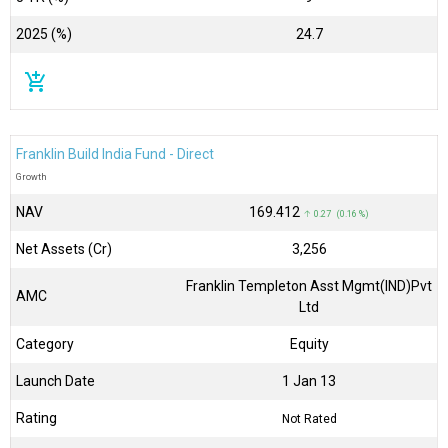
2025 (%)
24.7
add_shopping_cart
Franklin Build India Fund - Direct
Growth
NAV
₹169.412
↑ 0.27 (0.16 %)
Net Assets (Cr)
₹3,256
Franklin Templeton Asst Mgmt(IND)Pvt
AMC
Ltd
Category
Equity
Launch Date
1 Jan 13
Rating
Not Rated