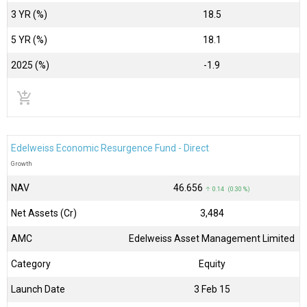
3 YR (%)
18.5
5 YR (%)
18.1
2025 (%)
-1.9
add_shopping_cart
Edelweiss Economic Resurgence Fund - Direct
Growth
NAV
₹46.656
↑ 0.14 (0.30 %)
Net Assets (Cr)
₹3,484
AMC
Edelweiss Asset Management Limited
Category
Equity
Launch Date
3 Feb 15