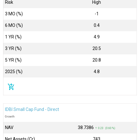
Risk
High
3 MO (%)
-1
6 MO (%)
0.4
1 YR (%)
4.9
3 YR (%)
20.5
5 YR (%)
20.8
2025 (%)
4.8
add_shopping_cart
IDBI Small Cap Fund - Direct
Growth
NAV
₹38.7386
↑ 0.23 (0.60 %)
Net Assets (Cr)
₹743