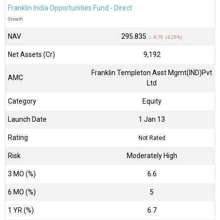
Franklin India Opportunities Fund - Direct
Growth
NAV
₹295.835
↓ -0.75 (-0.25 %)
Net Assets (Cr)
₹9,192
Franklin Templeton Asst Mgmt(IND)Pvt
AMC
Ltd
Category
Equity
Launch Date
1 Jan 13
Rating
Not Rated
Risk
Moderately High
3 MO (%)
6.6
6 MO (%)
5
1 YR (%)
6.7