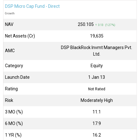
DSP Micro Cap Fund - Direct
Growth
NAV
₹250.105
↑ 3.13 (1.27 %)
Net Assets (Cr)
₹19,635
DSP BlackRock Invmt Managers Pvt.
AMC
Ltd.
Category
Equity
Launch Date
1 Jan 13
Rating
Not Rated
Risk
Moderately High
3 MO (%)
11.1
6 MO (%)
17.9
1 YR (%)
16.2