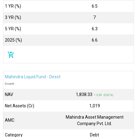
1 YR (%)
6.5
3 YR (%)
7
5 YR (%)
6.3
2025 (%)
6.6
add_shopping_cart
Mahindra Liquid Fund - Direct
Growth
NAV
₹1,838.33
↑ 0.39 (0.02 %)
Net Assets (Cr)
₹1,019
Mahindra Asset Management
AMC
Company Pvt. Ltd.
Category
Debt