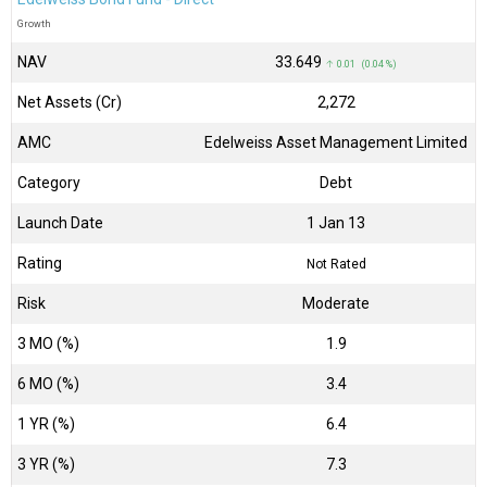
Growth
NAV
₹33.649
↑ 0.01 (0.04 %)
Net Assets (Cr)
₹2,272
AMC
Edelweiss Asset Management Limited
Category
Debt
Launch Date
1 Jan 13
Rating
Not Rated
Risk
Moderate
3 MO (%)
1.9
6 MO (%)
3.4
1 YR (%)
6.4
3 YR (%)
7.3