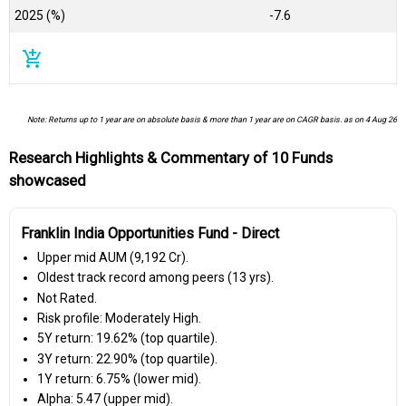
2025 (%)
-7.6
add_shopping_cart
Note: Returns up to 1 year are on absolute basis & more than 1 year are on CAGR basis. as on 4 Aug 26
Research Highlights & Commentary of 10 Funds
showcased
Franklin India Opportunities Fund - Direct
Upper mid AUM (₹9,192 Cr).
Oldest track record among peers (13 yrs).
Not Rated.
Risk profile: Moderately High.
5Y return: 19.62% (top quartile).
3Y return: 22.90% (top quartile).
1Y return: 6.75% (lower mid).
Alpha: 5.47 (upper mid).