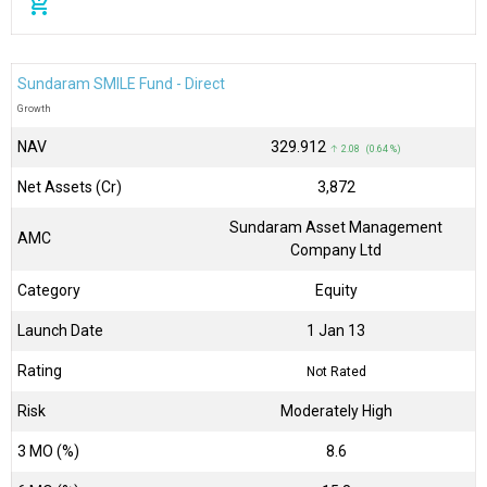
add_shopping_cart
Sundaram SMILE Fund - Direct
Growth
NAV
₹329.912
↑ 2.08 (0.64 %)
Net Assets (Cr)
₹3,872
Sundaram Asset Management
AMC
Company Ltd
Category
Equity
Launch Date
1 Jan 13
Rating
Not Rated
Risk
Moderately High
3 MO (%)
8.6