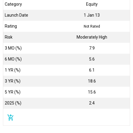
Category
Equity
Launch Date
1 Jan 13
Rating
Not Rated
Risk
Moderately High
3 MO (%)
7.9
6 MO (%)
5.6
1 YR (%)
6.1
3 YR (%)
18.6
5 YR (%)
15.6
2025 (%)
2.4
add_shopping_cart