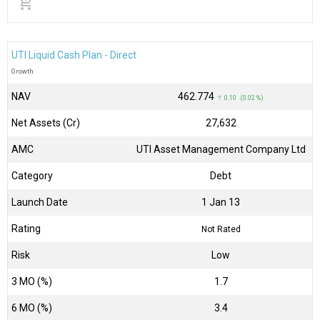
add_shopping_cart
UTI Liquid Cash Plan - Direct
Growth
NAV
₹462.774
↑ 0.10 (0.02 %)
Net Assets (Cr)
₹27,632
AMC
UTI Asset Management Company Ltd
Category
Debt
Launch Date
1 Jan 13
Rating
Not Rated
Risk
Low
3 MO (%)
1.7
6 MO (%)
3.4