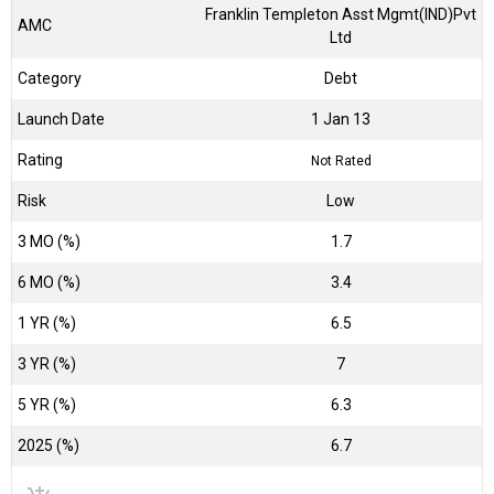
Franklin Templeton Asst Mgmt(IND)Pvt
AMC
Ltd
Category
Debt
Launch Date
1 Jan 13
Rating
Not Rated
Risk
Low
3 MO (%)
1.7
6 MO (%)
3.4
1 YR (%)
6.5
3 YR (%)
7
5 YR (%)
6.3
2025 (%)
6.7