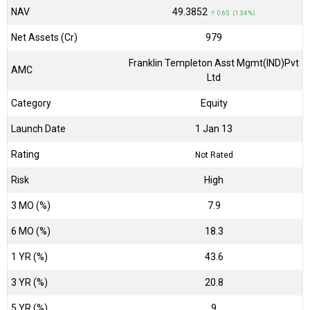
NAV
₹49.3852
↑ 0.65 (1.34 %)
Net Assets (Cr)
₹979
Franklin Templeton Asst Mgmt(IND)Pvt
AMC
Ltd
Category
Equity
Launch Date
1 Jan 13
Rating
Not Rated
Risk
High
3 MO (%)
7.9
6 MO (%)
18.3
1 YR (%)
43.6
3 YR (%)
20.8
5 YR (%)
9