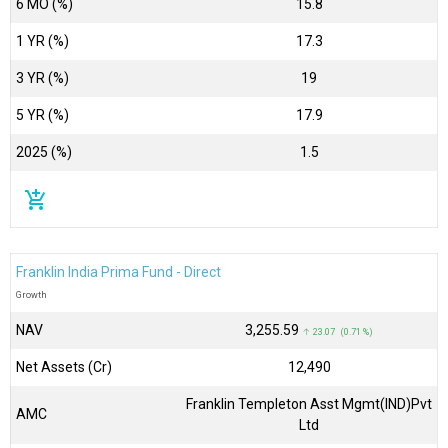
6 MO (%)
15.8
1 YR (%)
17.3
3 YR (%)
19
5 YR (%)
17.9
2025 (%)
1.5
add_shopping_cart
Franklin India Prima Fund - Direct
Growth
NAV
₹3,255.59
↑ 23.07 (0.71 %)
Net Assets (Cr)
₹12,490
Franklin Templeton Asst Mgmt(IND)Pvt
AMC
Ltd