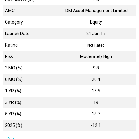
AMC
IDBI Asset Management Limited
Category
Equity
Launch Date
21 Jun 17
Rating
Not Rated
Risk
Moderately High
3 MO (%)
9.8
6 MO (%)
20.4
1 YR (%)
15.5
3 YR (%)
19
5 YR (%)
18.7
2025 (%)
-12.1