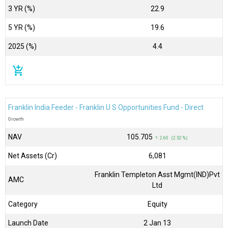
3 YR (%)
22.9
5 YR (%)
19.6
2025 (%)
4.4
add_shopping_cart
Franklin India Feeder - Franklin U S Opportunities Fund - Direct
Growth
NAV
₹105.705
↑ 2.60 (2.52 %)
Net Assets (Cr)
₹6,081
Franklin Templeton Asst Mgmt(IND)Pvt
AMC
Ltd
Category
Equity
Launch Date
2 Jan 13