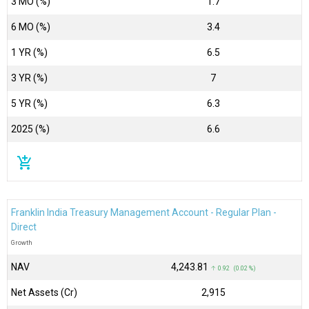
3 MO (%)
1.7
6 MO (%)
3.4
1 YR (%)
6.5
3 YR (%)
7
5 YR (%)
6.3
2025 (%)
6.6
add_shopping_cart
Franklin India Treasury Management Account - Regular Plan -
Direct
Growth
NAV
₹4,243.81
↑ 0.92 (0.02 %)
Net Assets (Cr)
₹2,915