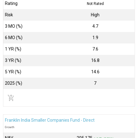
Rating
Not Rated
Risk
High
3 MO (%)
4.7
6 MO (%)
1.9
1 YR (%)
7.6
3 YR (%)
16.8
5 YR (%)
14.6
2025 (%)
7
add_shopping_cart
Franklin India Smaller Companies Fund - Direct
Growth