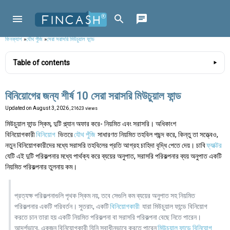
ফিনক্যাশ
»
যৌথ পুঁজি
»
সেরা সরাসরি মিউচুয়াল ফান্ড
Table of contents
বিনিয়োগের জন্য শীর্ষ 10 সেরা সরাসরি মিউচুয়াল ফান্ড
Updated on
August 3, 2026
, 21623 views
মিউচুয়াল ফান্ড স্কিম, দুটি প্ল্যান অফার করে- নিয়মিত এবং সরাসরি। অধিকাংশ
বিনিয়োগকারী
বিনিয়োগ
ভিতরে
যৌথ পুঁজি
সাধারণত নিয়মিত তহবিল পছন্দ করে, কিন্তু তা সত্ত্বেও,
নতুন বিনিয়োগকারীদের মধ্যে সরাসরি তহবিলের প্রতি আগ্রহ চাহিদা বৃদ্ধি পেতে দেয়। চাবি
ফ্যাক্টর
যেটি এই দুটি পরিকল্পনার মধ্যে পার্থক্য করে ব্যয়ের অনুপাত, সরাসরি পরিকল্পনার ব্যয় অনুপাত একটি
নিয়মিত পরিকল্পনার তুলনায় কম।
প্রত্যক্ষ পরিকল্পনাগুলি পৃথক স্কিম নয়, তবে সেগুলি কম ব্যয়ের অনুপাত সহ নিয়মিত
পরিকল্পনার একটি পরিবর্তন। সুতরাং, একটি
বিনিয়োগকারী
যারা মিউচুয়াল ফান্ডে বিনিয়োগ
করতে চান তারা হয় একটি নিয়মিত পরিকল্পনা বা সরাসরি পরিকল্পনা বেছে নিতে পারেন।
আদর্শভাবে, একজন বিনিয়োগকারী যিনি স্বাধীনভাবে করতে পারেন
মিউচুয়াল ফান্ডে বিনিয়োগ