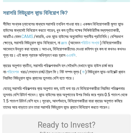
সরাসরি মিউচুয়াল ফান্ড বিনিয়োগ কি?
সীমিত সংখ্যক চ্যানেলের মাধ্যমে সরাসরি তহবিল পাওয়া যায়। একজন বিনিয়োগকারী মূলত ফান্ড
হাউসের মাধ্যমেই বিনিয়োগ করতে পারেন, খুব কম তৃতীয় পক্ষের সিকিউরিটিজ মধ্যস্থতাকারী,
আরটিএ যেমন
CAMS
/কারভি, এবং ফান্ড হাউসের অনুমোদিত স্থানীয় প্রতিনিধি। বেশিরভাগ
ক্ষেত্রে, সরাসরি মিউচুয়াল ফান্ড বিনিয়োগে, না
arn
(আবেদন
পরিচিত সংখ্যা
) বিনিয়োগকারীর
আবেদনে উদ্ধৃত করা হয়েছে। অতএব, বিনিয়োগকারীদের দেওয়া কমিশন খুব কম বা কখনও কখনও
শূন্য হয়। এই জন্য গ্রাহক অধিগ্রহণ খরচ হ্রাস
এএমসি
.
ব্যয়ের অনুপাত ব্যতীত, সরাসরি পরিকল্পনাগুলি হল সেইগুলি যেখানে ফান্ড হাউস চার্জ করে
না৷
পরিবেশক
খরচ/লেনদেন চার্জ/ট্রেল ফি। নিট সম্পদ মূল্য (
না
) মিউচুয়াল ফান্ড-ডাইরেক্ট প্ল্যান
নিয়মিত মিউচুয়াল ফান্ড প্ল্যানের তুলনায় বেশি হতে পারে।
যেহেতু সরাসরি পরিকল্পনার ব্যয় অনুপাত কম, তাই বলা হয় যে বিনিয়োগকারীরা নিয়মিত পরিকল্পনার
তুলনায় বেশি রিটার্ন পাবেন। ফান্ড হাউসের ব্যয় অনুপাতের উপর নির্ভর করে প্রায় 0.5 শতাংশ থেকে
1.5 শতাংশ রিটার্ন বেশি হবে। সুতরাং, আদর্শভাবে, বিনিয়োগকারীরা যারা ব্যয়ের অনুপাত কমিয়ে
তাদের আয় বাড়াতে চান তারা সরাসরি মিউচুয়াল ফান্ড প্ল্যানে বিনিয়োগ করতে পারেন।
Ready to Invest?