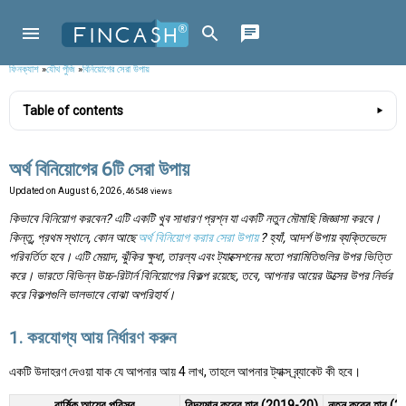
ফিনক্যাশ
»
যৌথ পুঁজি
»
বিনিয়োগের সেরা উপায়
Table of contents
অর্থ বিনিয়োগের 6টি সেরা উপায়
Updated on
August 6, 2026
, 46548 views
কিভাবে বিনিয়োগ করবেন? এটি একটি খুব সাধারণ প্রশ্ন যা একটি নতুন মৌমাছি জিজ্ঞাসা করবে।
কিন্তু, প্রথম স্থানে, কোন আছে
অর্থ বিনিয়োগ করার সেরা উপায়
? হ্যাঁ, আদর্শ উপায় ব্যক্তিভেদে
পরিবর্তিত হবে। এটি মেয়াদ, ঝুঁকির ক্ষুধা, তারল্য এবং ট্যাক্সেশনের মতো পরামিতিগুলির উপর ভিত্তি
করে। ভারতে বিভিন্ন উচ্চ-রিটার্ন বিনিয়োগের বিকল্প রয়েছে, তবে, আপনার আয়ের উত্সের উপর নির্ভর
করে বিকল্পগুলি ভালভাবে বোঝা অপরিহার্য।
1. করযোগ্য আয় নির্ধারণ করুন
একটি উদাহরণ দেওয়া যাক যে আপনার আয় 4 লাখ, তাহলে আপনার ট্যাক্স ব্র্যাকেট কী হবে।
বার্ষিক আয়ের পরিসর
বিদ্যমান করের হার (2019-20)
নতুন করের হার (