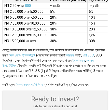
INR 2,50 পর্যন্ত,
000
অব্যাহতি
অব্যাহতি
INR 2,50,000 থেকে 5,00,000
5%
5%
INR 5,00,000 থেকে 7,50,000
20%
10%
INR 7,50,000 থেকে 10,00,000
20%
15%
INR 10,00,000 থেকে 12,50,000
30%
20%
INR 12,50,000 থেকে 15,00,000
30%
২৫%
INR 15,00,000 এর উপরে
30%
30%
যেহেতু আমরা করযোগ্য আয় নির্ধারণ করেছি, তাই আমাদের নিশ্চিত করতে হবে যে আমরা প্রাসঙ্গিক
করছি
ট্যাক্স সেভিং ইনভেস্টমেন্ট
(এর বিভিন্ন বিভাগ অনুযায়ী
আয়কর
আইন,
ধারা 80C
, 80D
ইত্যাদি)। যেমন বিকল্প একটি সংখ্যা থেকে এক চয়ন করতে পারেন
ইএলএসএস
,
স্বাস্থ্য
বীমা
,
ইউলিপ
, ইত্যাদি। এগুলি সবই দীর্ঘমেয়াদী বিনিয়োগ এবং সাবধানতার সাথে বিবেচনা করার পরে
বেছে নেওয়া উচিত। একটি ELSS (ইক্যুইটি লিঙ্কড সেভিংস স্কিম নামেও পরিচিত) 3 বছরের
তুলনামূলকভাবে কম লক-ইন সময়ের কারণে জনপ্রিয়।
একটি তুলনা
ইএলএসএস এবং পিপিএফ
(পাবলিক প্রভিডেন্ট ফান্ড) নিচে দেওয়া হল:
Ready to Invest?
Talk to our investment specialist