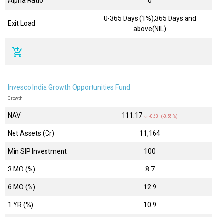
Alpha Ratio
0
0-365 Days (1%),365 Days and
Exit Load
above(NIL)
add_shopping_cart
Invesco India Growth Opportunities Fund
Growth
NAV
₹111.17
↓ -0.63 (-0.56 %)
Net Assets (Cr)
₹11,164
Min SIP Investment
100
3 MO (%)
8.7
6 MO (%)
12.9
1 YR (%)
10.9