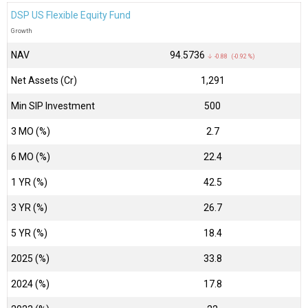
DSP US Flexible Equity Fund
Growth
NAV
₹94.5736
↓ -0.88 (-0.92 %)
Net Assets (Cr)
₹1,291
Min SIP Investment
500
3 MO (%)
2.7
6 MO (%)
22.4
1 YR (%)
42.5
3 YR (%)
26.7
5 YR (%)
18.4
2025 (%)
33.8
2024 (%)
17.8