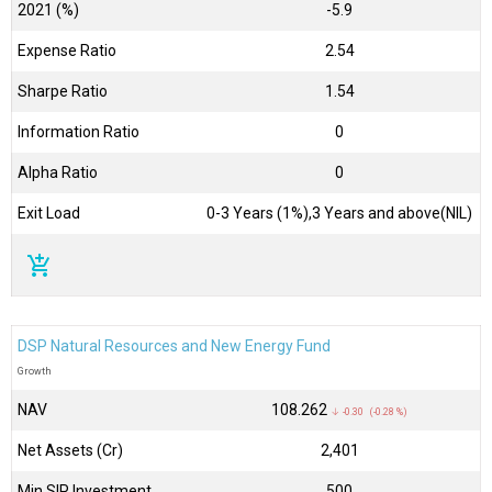
2021 (%)
-5.9
Expense Ratio
2.54
Sharpe Ratio
1.54
Information Ratio
0
Alpha Ratio
0
Exit Load
0-3 Years (1%),3 Years and above(NIL)
add_shopping_cart
DSP Natural Resources and New Energy Fund
Growth
NAV
₹108.262
↓ -0.30 (-0.28 %)
Net Assets (Cr)
₹2,401
Min SIP Investment
500