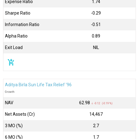
Expense Ratio
1.74
Sharpe Ratio
-0.29
Information Ratio
-0.51
Alpha Ratio
0.89
Exit Load
NIL
add_shopping_cart
Aditya Birla Sun Life Tax Relief '96
Growth
NAV
₹62.98
↓ -0.12 (-0.19 %)
Net Assets (Cr)
₹14,467
3 MO (%)
2.7
6 MO (%)
1.7