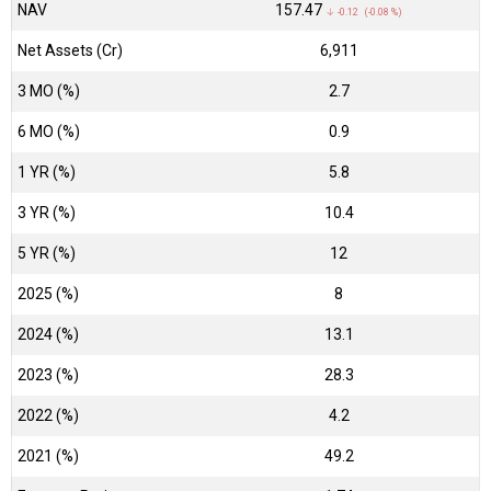
NAV
₹157.47
↓ -0.12 (-0.08 %)
Net Assets (Cr)
₹6,911
3 MO (%)
2.7
6 MO (%)
0.9
1 YR (%)
5.8
3 YR (%)
10.4
5 YR (%)
12
2025 (%)
8
2024 (%)
13.1
2023 (%)
28.3
2022 (%)
4.2
2021 (%)
49.2