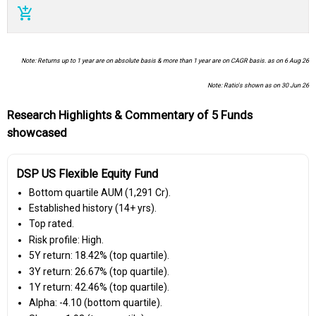
add_shopping_cart
Note: Returns up to 1 year are on absolute basis & more than 1 year are on CAGR basis. as on 6 Aug 26
Note: Ratio's shown as on 30 Jun 26
Research Highlights & Commentary of 5 Funds
showcased
DSP US Flexible Equity Fund
Bottom quartile AUM (₹1,291 Cr).
Established history (14+ yrs).
Top rated.
Risk profile: High.
5Y return: 18.42% (top quartile).
3Y return: 26.67% (top quartile).
1Y return: 42.46% (top quartile).
Alpha: -4.10 (bottom quartile).