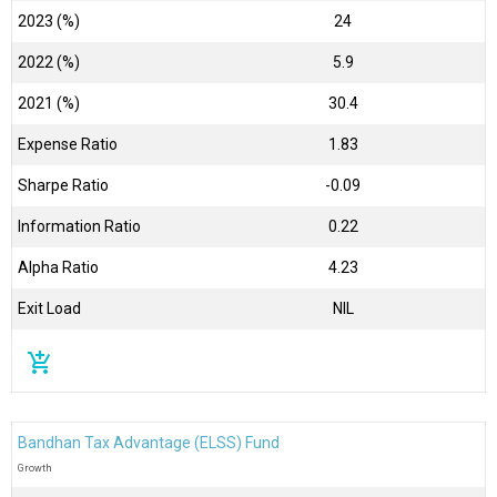
2023 (%)
24
2022 (%)
5.9
2021 (%)
30.4
Expense Ratio
1.83
Sharpe Ratio
-0.09
Information Ratio
0.22
Alpha Ratio
4.23
Exit Load
NIL
add_shopping_cart
Bandhan Tax Advantage (ELSS) Fund
Growth