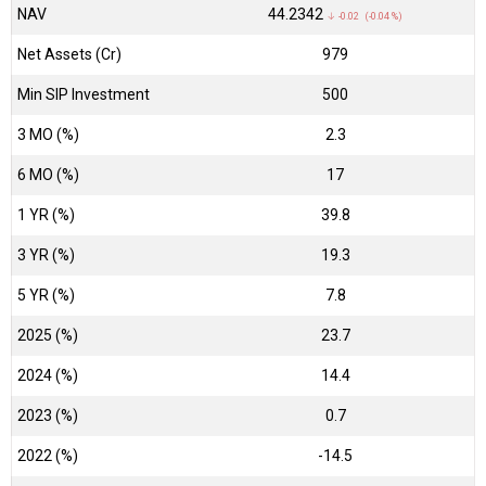
NAV
₹44.2342
↓ -0.02 (-0.04 %)
Net Assets (Cr)
₹979
Min SIP Investment
500
3 MO (%)
2.3
6 MO (%)
17
1 YR (%)
39.8
3 YR (%)
19.3
5 YR (%)
7.8
2025 (%)
23.7
2024 (%)
14.4
2023 (%)
0.7
2022 (%)
-14.5