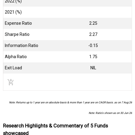
2022 (%)
2021 (%)
Expense Ratio
2.25
Sharpe Ratio
2.27
Information Ratio
-0.15
Alpha Ratio
1.75
Exit Load
NIL
add_shopping_cart
Note: Returns up to 1 year are on absolute basis & more than 1 year are on CAGR basis. as on 7 Aug 26
Note: Ratio's shown as on 30 Jun 26
Research Highlights & Commentary of 5 Funds
showcased