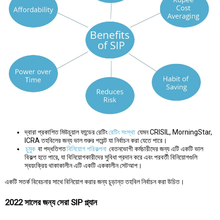
দ্বারা প্রকাশিত মিউচুয়াল ফান্ডের রেটিং
রেটিং সংস্থা
যেমন CRISIL, MorningStar,
ICRA তহবিলের জন্য ভাল শুরুর পয়েন্ট যা নির্বাচন করা যেতে পারে।
চুমুক
বা পদ্ধতিগত
বিনিয়োগ পরিকল্পনা
বেতনভোগী কর্মচারীদের জন্য এটি একটি ভাল
বিকল্প হতে পারে, যা বিনিয়োগকারীদের সুবিধা প্রদান করে এবং পরবর্তী বিনিয়োগগুলি
স্বয়ংক্রিয় থাকাকালীন এটি একটি এককালীন সেটআপ।
একটি সতর্ক বিবেচনার সাথে বিনিয়োগ করার জন্য চূড়ান্ত তহবিল নির্বাচন করা উচিত।
2022 সালের জন্য সেরা SIP প্ল্যান