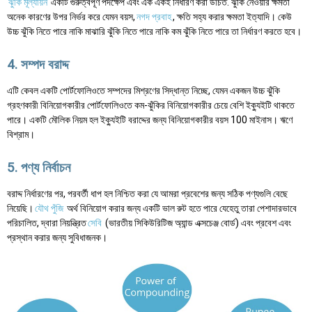
ঝুকি মূল্যায়ন
একটি গুরুত্বপূর্ণ পদক্ষেপ এবং এক একই নির্ধারণ করা উচিত. ঝুঁকি নেওয়ার ক্ষমতা
অনেক কারণের উপর নির্ভর করে যেমন বয়স,
নগদ প্রবাহ
, ক্ষতি সহ্য করার ক্ষমতা ইত্যাদি। কেউ
উচ্চ ঝুঁকি নিতে পারে নাকি মাঝারি ঝুঁকি নিতে পারে নাকি কম ঝুঁকি নিতে পারে তা নির্ধারণ করতে হবে।
4. সম্পদ বরাদ্দ
এটি কেবল একটি পোর্টফোলিওতে সম্পদের মিশ্রণের সিদ্ধান্ত নিচ্ছে, যেমন একজন উচ্চ ঝুঁকি
গ্রহণকারী বিনিয়োগকারীর পোর্টফোলিওতে কম-ঝুঁকির বিনিয়োগকারীর চেয়ে বেশি ইক্যুইটি থাকতে
পারে। একটি মৌলিক নিয়ম হল ইক্যুইটি বরাদ্দের জন্য বিনিয়োগকারীর বয়স 100 মাইনাস। ঋণে
বিশ্রাম।
5. পণ্য নির্বাচন
বরাদ্দ নির্ধারণের পর, পরবর্তী ধাপ হল নিশ্চিত করা যে আমরা প্রবেশের জন্য সঠিক পণ্যগুলি বেছে
নিয়েছি।
যৌথ পুঁজি
অর্থ বিনিয়োগ করার জন্য একটি ভাল রুট হতে পারে যেহেতু তারা পেশাদারভাবে
পরিচালিত, দ্বারা নিয়ন্ত্রিত
সেবি
(ভারতীয় সিকিউরিটিজ অ্যান্ড এক্সচেঞ্জ বোর্ড) এবং প্রবেশ এবং
প্রস্থান করার জন্য সুবিধাজনক।