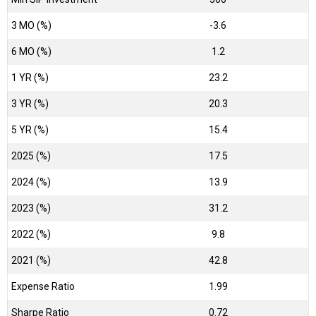
3 MO (%)
-3.6
6 MO (%)
1.2
1 YR (%)
23.2
3 YR (%)
20.3
5 YR (%)
15.4
2025 (%)
17.5
2024 (%)
13.9
2023 (%)
31.2
2022 (%)
9.8
2021 (%)
42.8
Expense Ratio
1.99
Sharpe Ratio
0.72