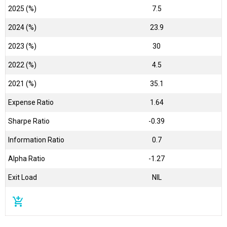
2025 (%)
7.5
2024 (%)
23.9
2023 (%)
30
2022 (%)
4.5
2021 (%)
35.1
Expense Ratio
1.64
Sharpe Ratio
-0.39
Information Ratio
0.7
Alpha Ratio
-1.27
Exit Load
NIL
add_shopping_cart