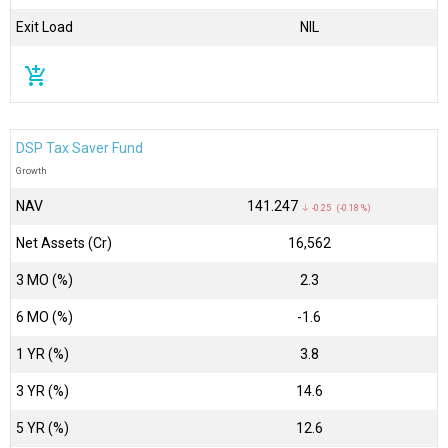
Exit Load
NIL
add_shopping_cart
DSP Tax Saver Fund
Growth
NAV
₹141.247
↓ -0.25 (-0.18 %)
Net Assets (Cr)
₹16,562
3 MO (%)
2.3
6 MO (%)
-1.6
1 YR (%)
3.8
3 YR (%)
14.6
5 YR (%)
12.6