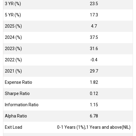
3 YR (%)
23.5
5 YR (%)
17.3
2025 (%)
4.7
2024 (%)
37.5
2023 (%)
31.6
2022 (%)
-0.4
2021 (%)
29.7
Expense Ratio
1.82
Sharpe Ratio
0.12
Information Ratio
1.15
Alpha Ratio
6.78
Exit Load
0-1 Years (1%),1 Years and above(NIL)