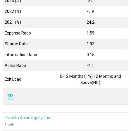
2023 (%)
22
2022 (%)
-5.9
2021 (%)
24.2
Expense Ratio
1.55
Sharpe Ratio
1.93
Information Ratio
0.15
Alpha Ratio
-4.1
0-12 Months (1%),12 Months and
Exit Load
above(NIL)
add_shopping_cart
Franklin Asian Equity Fund
Growth