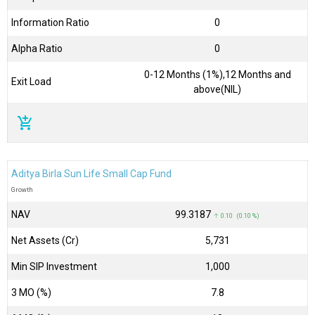
Information Ratio
0
Alpha Ratio
0
0-12 Months (1%),12 Months and
Exit Load
above(NIL)
add_shopping_cart
Aditya Birla Sun Life Small Cap Fund
Growth
NAV
₹99.3187
↑ 0.10 (0.10 %)
Net Assets (Cr)
₹5,731
Min SIP Investment
1,000
3 MO (%)
7.8