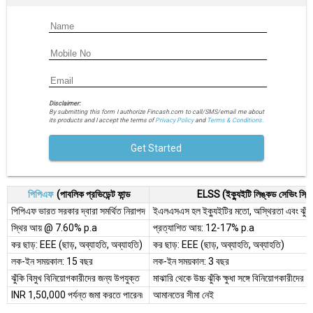
Disclaimer:
By submitting this form I authorize Fincash.com to call/SMS/email me about
its products and I accept the terms of
Privacy Policy
and
Terms & Conditions.
Get Started
পিপিএফ
(পাবলিক প্রভিডেন্ট ফান্ড
ELSS (ইক্যুইটি লিঙ্কড সেভিং স্কি
পিপিএফ ভারত সরকার দ্বারা সমর্থিত নিরাপদ
ইএলএসএস হল ইক্যুইটির মতো, অস্থিরতা এবং ঝুঁক
স্থির আয় @ 7.60% p.a
প্রত্যাশিত আয়: 12-17% p.a
কর ছাড়: EEE (ছাড়, অব্যাহতি, অব্যাহতি)
কর ছাড়: EEE (ছাড়, অব্যাহতি, অব্যাহতি)
লক-ইন সময়কাল: 15 বছর
লক-ইন সময়কাল: 3 বছর
ঝুঁকি বিমুখ বিনিয়োগকারীদের জন্য উপযুক্ত
মাঝারি থেকে উচ্চ ঝুঁকি ক্ষুধা সঙ্গে বিনিয়োগকারীদের
INR 1,50,000 পর্যন্ত জমা করতে পারেন৷
আমানতের সীমা নেই