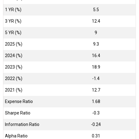
1 YR (%)
5.5
3 YR (%)
12.4
5 YR (%)
9
2025 (%)
9.3
2024 (%)
16.4
2023 (%)
18.9
2022 (%)
-1.4
2021 (%)
12.7
Expense Ratio
1.68
Sharpe Ratio
-0.3
Information Ratio
-0.24
Alpha Ratio
0.31