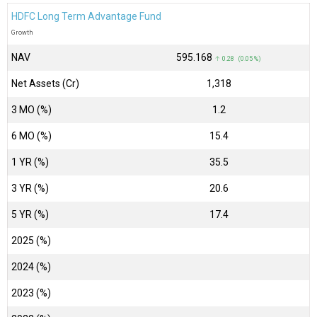
HDFC Long Term Advantage Fund
Growth
NAV
₹595.168
↑ 0.28 (0.05 %)
Net Assets (Cr)
₹1,318
3 MO (%)
1.2
6 MO (%)
15.4
1 YR (%)
35.5
3 YR (%)
20.6
5 YR (%)
17.4
2025 (%)
2024 (%)
2023 (%)