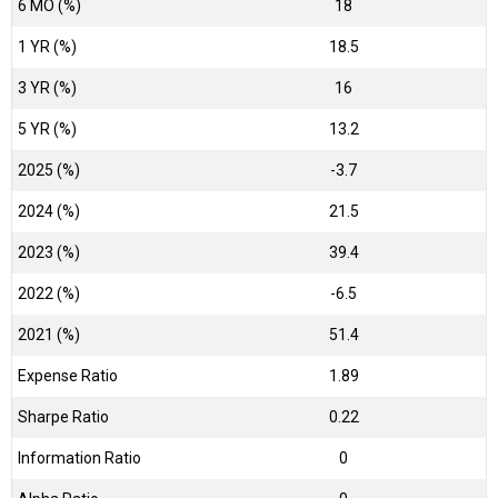
6 MO (%)
18
1 YR (%)
18.5
3 YR (%)
16
5 YR (%)
13.2
2025 (%)
-3.7
2024 (%)
21.5
2023 (%)
39.4
2022 (%)
-6.5
2021 (%)
51.4
Expense Ratio
1.89
Sharpe Ratio
0.22
Information Ratio
0