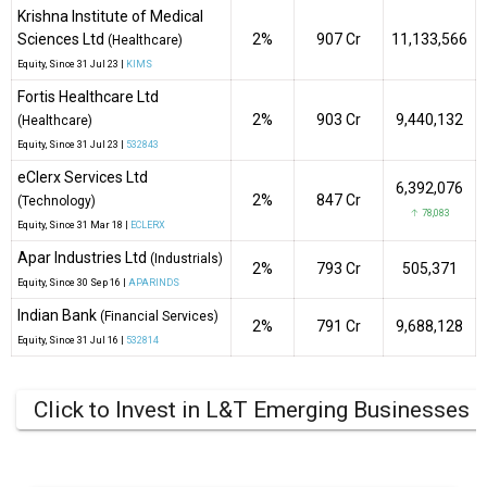
Krishna Institute of Medical
Sciences Ltd
2%
₹907 Cr
11,133,566
(Healthcare)
Equity
, Since
31 Jul 23 |
KIMS
Fortis Healthcare Ltd
2%
₹903 Cr
9,440,132
(Healthcare)
Equity
, Since
31 Jul 23 |
532843
eClerx Services Ltd
6,392,076
2%
₹847 Cr
(Technology)
↑ 78,083
Equity
, Since
31 Mar 18 |
ECLERX
Apar Industries Ltd
(Industrials)
2%
₹793 Cr
505,371
Equity
, Since
30 Sep 16 |
APARINDS
Indian Bank
(Financial Services)
2%
₹791 Cr
9,688,128
Equity
, Since
31 Jul 16 |
532814
Click to Invest in L&T Emerging Businesses 