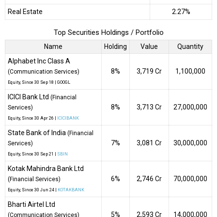
Real Estate
2.27%
Top Securities Holdings / Portfolio
Name
Holding
Value
Quantity
Alphabet Inc Class A
8%
₹3,719 Cr
1,100,000
(Communication Services)
Equity
, Since
30 Sep 18 |
GOOGL
ICICI Bank Ltd
(Financial
8%
₹3,713 Cr
27,000,000
Services)
Equity
, Since
30 Apr 26 |
ICICIBANK
State Bank of India
(Financial
7%
₹3,081 Cr
30,000,000
Services)
Equity
, Since
30 Sep 21 |
SBIN
Kotak Mahindra Bank Ltd
6%
₹2,746 Cr
70,000,000
(Financial Services)
Equity
, Since
30 Jun 24 |
KOTAKBANK
Bharti Airtel Ltd
5%
₹2,593 Cr
14,000,000
(Communication Services)