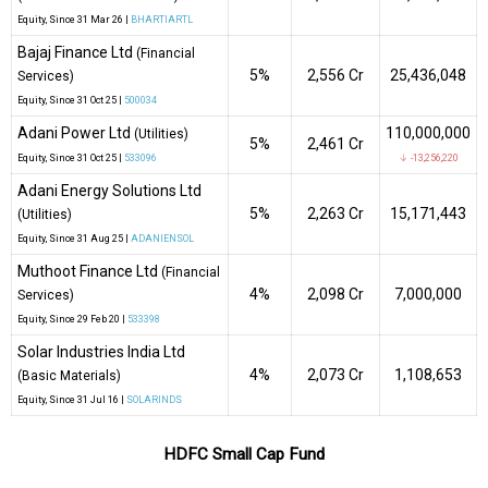
Equity
, Since
31 Mar 26 |
BHARTIARTL
Bajaj Finance Ltd
(Financial
5%
₹2,556 Cr
25,436,048
Services)
Equity
, Since
31 Oct 25 |
500034
Adani Power Ltd
110,000,000
(Utilities)
5%
₹2,461 Cr
Equity
, Since
31 Oct 25 |
533096
↓ -13,256,220
Adani Energy Solutions Ltd
5%
₹2,263 Cr
15,171,443
(Utilities)
Equity
, Since
31 Aug 25 |
ADANIENSOL
Muthoot Finance Ltd
(Financial
4%
₹2,098 Cr
7,000,000
Services)
Equity
, Since
29 Feb 20 |
533398
Solar Industries India Ltd
4%
₹2,073 Cr
1,108,653
(Basic Materials)
Equity
, Since
31 Jul 16 |
SOLARINDS
HDFC Small Cap Fund