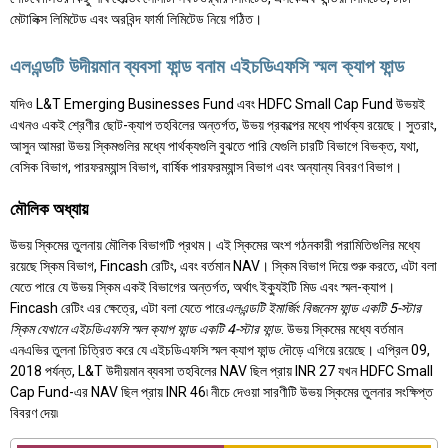
মেটালিক্স লিমিটেড এবং অরবিন্দ ফার্মা লিমিটেড নিয়ে গঠিত।
এলএন্ডটি উদীয়মান ব্যবসা ফান্ড বনাম এইচডিএফসি স্মল ক্যাপ ফান্ড
যদিও L&T Emerging Businesses Fund এবং HDFC Small Cap Fund উভয়ই
এখনও একই শ্রেণীর ছোট-ক্যাপ তহবিলের অন্তর্গত, উভয় প্রকল্পের মধ্যে পার্থক্য রয়েছে। সুতরাং,
আসুন আমরা উভয় স্কিমগুলির মধ্যে পার্থক্যগুলি বুঝতে পারি যেগুলি চারটি বিভাগে বিভক্ত, যথা,
বেসিক বিভাগ, পারফরম্যান্স বিভাগ, বার্ষিক পারফরম্যান্স বিভাগ এবং অন্যান্য বিবরণ বিভাগ।
মৌলিক অধ্যায়
উভয় স্কিমের তুলনায় মৌলিক বিভাগটি প্রথম। এই স্কিমের অংশ গঠনকারী পরামিতিগুলির মধ্যে
রয়েছে স্কিম বিভাগ, Fincash রেটিং, এবং বর্তমান NAV। স্কিম বিভাগ দিয়ে শুরু করতে, এটা বলা
যেতে পারে যে উভয় স্কিম একই বিভাগের অন্তর্গত, অর্থাৎ ইক্যুইটি মিড এবং স্মল-ক্যাপ।
Fincash রেটিং এর ক্ষেত্রে, এটা বলা যেতে পারে
এলএন্ডটি ইমার্জিং বিজনেস ফান্ড একটি 5-স্টার
স্কিম যেখানে এইচডিএফসি স্মল ক্যাপ ফান্ড একটি 4-স্টার ফান্ড
. উভয় স্কিমের মধ্যে বর্তমান
এনএভির তুলনা চিত্রিত করে যে এইচডিএফসি স্মল ক্যাপ ফান্ড দৌড়ে এগিয়ে রয়েছে। এপ্রিল 09,
2018 পর্যন্ত, L&T উদীয়মান ব্যবসা তহবিলের NAV ছিল প্রায় INR 27 যখন HDFC Small
Cap Fund-এর NAV ছিল প্রায় INR 46৷ নীচে দেওয়া সারণীটি উভয় স্কিমের তুলনার সংক্ষিপ্ত
বিবরণ দেয়৷