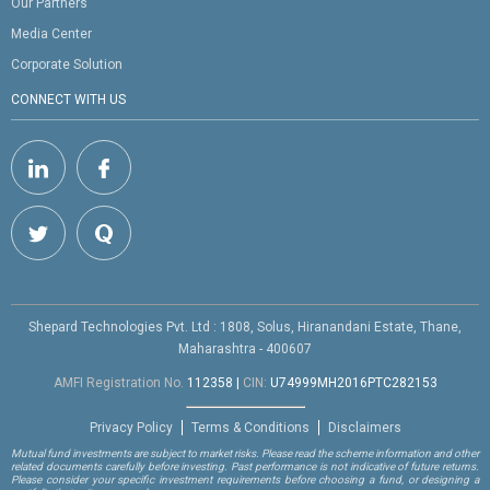
Our Partners
Media Center
Corporate Solution
CONNECT WITH US
Shepard Technologies Pvt. Ltd : 1808, Solus, Hiranandani Estate, Thane,
Maharashtra - 400607
AMFI Registration No.
112358
|
CIN:
U74999MH2016PTC282153
Privacy Policy
Terms & Conditions
Disclaimers
Mutual fund investments are subject to market risks. Please read the scheme information and other
related documents carefully before investing. Past performance is not indicative of future returns.
Please consider your specific investment requirements before choosing a fund, or designing a