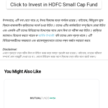
Click to Invest in HDFC Small Cap Fund
উপসংহারে, এটি বলা যেতে পারে যে, উভয় স্কিমের মধ্যে পার্থক্য রয়েছে। যাইহোক, মিউচুয়াল ফান্ড
স্কিমে থাকাকালীন ব্যক্তিদের সতর্ক হওয়া উচিত। তাদের এটির কার্যকারিতা সম্পূর্ণরূপে বোঝা উচিত
এবং এমনকি এটি তাদের বিনিয়োগের উদ্দেশ্যের সাথে মেলে কিনা তা পরীক্ষা করা উচিত। ব্যক্তির
মতামতও বিবেচনা করতে পারেন ক
আর্থিক উপদেষ্টা
যদি তাদের কোন প্রশ্ন থাকে। এটি
বিনিয়োগকারীদের সময়মতো এবং ঝামেলামুক্তভাবে তাদের লক্ষ্য অর্জনে সহায়তা করবে
.
Disclaimer:
এখানে প্রদত্ত তথ্য সঠিক কিনা তা নিশ্চিত করার জন্য সমস্ত প্রচেষ্টা করা হয়েছে। যাইহোক, তথ্যের সঠিকতা
সম্পর্কে কোন গ্যারান্টি দেওয়া হয় না। কোনো বিনিয়োগ করার আগে স্কিমের তথ্য নথির সাথে যাচাই করুন।
You Might Also Like