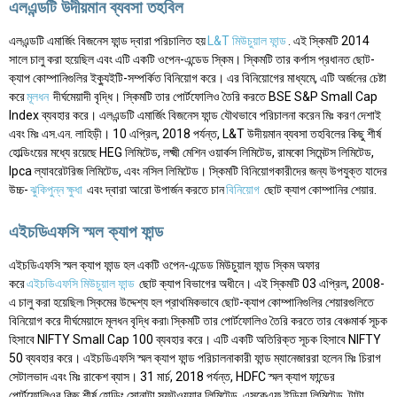
এলএন্ডটি উদীয়মান ব্যবসা তহবিল
এলএন্ডটি এমার্জিং বিজনেস ফান্ড দ্বারা পরিচালিত হয়
L&T মিউচুয়াল ফান্ড
. এই স্কিমটি 2014
সালে চালু করা হয়েছিল এবং এটি একটি ওপেন-এন্ডেড স্কিম। স্কিমটি তার কর্পাস প্রধানত ছোট-
ক্যাপ কোম্পানিগুলির ইক্যুইটি-সম্পর্কিত বিনিয়োগ করে। এর বিনিয়োগের মাধ্যমে, এটি অর্জনের চেষ্টা
করে
মূলধন
দীর্ঘমেয়াদী বৃদ্ধি। স্কিমটি তার পোর্টফোলিও তৈরি করতে BSE S&P Small Cap
Index ব্যবহার করে। এলএন্ডটি এমার্জিং বিজনেস ফান্ড যৌথভাবে পরিচালনা করেন মিঃ করণ দেশাই
এবং মিঃ এস.এন. লাহিড়ী। 10 এপ্রিল, 2018 পর্যন্ত, L&T উদীয়মান ব্যবসা তহবিলের কিছু শীর্ষ
হোল্ডিংয়ের মধ্যে রয়েছে HEG লিমিটেড, লক্ষ্মী মেশিন ওয়ার্কস লিমিটেড, রামকো সিমেন্টস লিমিটেড,
Ipca ল্যাবরেটরিজ লিমিটেড, এবং নসিল লিমিটেড। স্কিমটি বিনিয়োগকারীদের জন্য উপযুক্ত যাদের
উচ্চ-
ঝুকিপুন্ন ক্ষুধা
এবং দ্বারা আরো উপার্জন করতে চান
বিনিয়োগ
ছোট ক্যাপ কোম্পানির শেয়ার.
এইচডিএফসি স্মল ক্যাপ ফান্ড
এইচডিএফসি স্মল ক্যাপ ফান্ড হল একটি ওপেন-এন্ডেড মিউচুয়াল ফান্ড স্কিম অফার
করে
এইচডিএফসি মিউচুয়াল ফান্ড
ছোট ক্যাপ বিভাগের অধীনে। এই স্কিমটি 03 এপ্রিল, 2008-
এ চালু করা হয়েছিল৷ স্কিমের উদ্দেশ্য হল প্রাথমিকভাবে ছোট-ক্যাপ কোম্পানিগুলির শেয়ারগুলিতে
বিনিয়োগ করে দীর্ঘমেয়াদে মূলধন বৃদ্ধি করা৷ স্কিমটি তার পোর্টফোলিও তৈরি করতে তার বেঞ্চমার্ক সূচক
হিসাবে NIFTY Small Cap 100 ব্যবহার করে। এটি একটি অতিরিক্ত সূচক হিসাবে NIFTY
50 ব্যবহার করে। এইচডিএফসি স্মল ক্যাপ ফান্ড পরিচালনাকারী ফান্ড ম্যানেজাররা হলেন মিঃ চিরাগ
সেটালভাদ এবং মিঃ রাকেশ ব্যাস। 31 মার্চ, 2018 পর্যন্ত, HDFC স্মল ক্যাপ ফান্ডের
পোর্টফোলিওর কিছু শীর্ষ হোল্ডিং সোনাটা সফটওয়্যার লিমিটেড, এসকেএফ ইন্ডিয়া লিমিটেড, টাটা