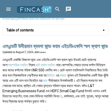
ফিনক্যাশ
»
এলএন্ডটি উদীয়মান ব্যবসা বনাম এইচডিএফসি স্মল ক্যাপ ফান্ড
Table of contents
এলএন্ডটি উদীয়মান ব্যবসা ফান্ড বনাম এইচডিএফসি স্মল ক্যাপ ফান্ড
Updated on
August 7, 2026
, 4084 views
এলএন্ডটি এমার্জিং বিজনেস ফান্ড এবং এইচডিএফসি স্মল ক্যাপ ফান্ড উভয়ই ছোট-ক্যাপের
অংশ
পারস্পরিক তহবিল
স্কিম
ছোট ক্যাপ তহবিল
যারা কোম্পানির শেয়ারে তাদের কর্পাস বিনিয়োগ
করে যাদের কর্পাসের পরিমাণ INR 500 কোটির কম। ছোট-ক্যাপ তহবিলগুলি পিরামিডের নীচে তৈরি
করে যখন স্কিমগুলিকে শ্রেণীবদ্ধ করা হয়
ভিত্তি
এর
বাজার
মূলধন এই স্কিমগুলির একটি উচ্চ-ঝুঁকি
আছে এবং এটি ভাল বলে বিবেচিত হয়৷
আয়
দীর্ঘমেয়াদে উপার্জনকারী। এই স্কিমে সাধারণত কম
শেয়ারের দাম থাকে; ব্যক্তি এই শেয়ার বৃহত্তর পরিমাণ ক্রয় করতে পারেন. যদিও L&T
Emerging Businesses Fund এবং HDFC Small Cap Fund উভয়ই এখনও একই
বিভাগের অন্তর্গত; তারা যেমন বিভিন্ন পরামিতি ভিন্ন
না
, কর্মক্ষমতা, এবং তাই. সুতরাং, আসুন আমরা
উভয় স্কিমের মধ্যে পার্থক্য বুঝতে পারি।