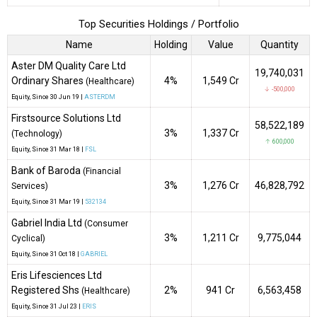
Top Securities Holdings / Portfolio
Name
Holding
Value
Quantity
Aster DM Quality Care Ltd
19,740,031
Ordinary Shares
4%
₹1,549 Cr
(Healthcare)
↓ -500,000
Equity
, Since
30 Jun 19 |
ASTERDM
Firstsource Solutions Ltd
58,522,189
3%
₹1,337 Cr
(Technology)
↑ 600,000
Equity
, Since
31 Mar 18 |
FSL
Bank of Baroda
(Financial
3%
₹1,276 Cr
46,828,792
Services)
Equity
, Since
31 Mar 19 |
532134
Gabriel India Ltd
(Consumer
3%
₹1,211 Cr
9,775,044
Cyclical)
Equity
, Since
31 Oct 18 |
GABRIEL
Eris Lifesciences Ltd
Registered Shs
2%
₹941 Cr
6,563,458
(Healthcare)
Equity
, Since
31 Jul 23 |
ERIS