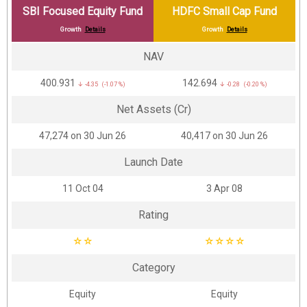
SBI Focused Equity Fund
HDFC Small Cap Fund
Growth
Details
Growth
Details
NAV
₹400.931
₹142.694
↓ -4.35 (-1.07 %)
↓ -0.28 (-0.20 %)
Net Assets (Cr)
₹47,274 on 30 Jun 26
₹40,417 on 30 Jun 26
Launch Date
11 Oct 04
3 Apr 08
Rating
☆
☆
☆
☆
☆
☆
Category
Equity
Equity