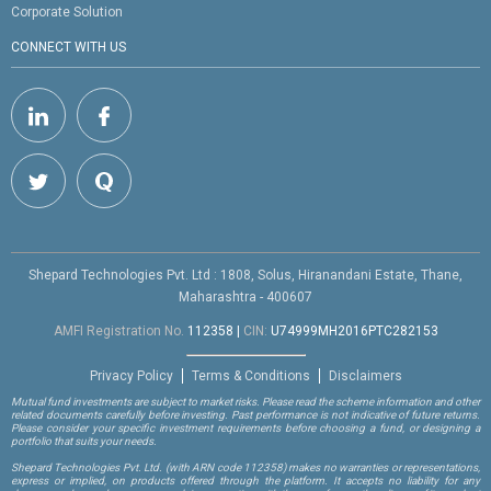
Corporate Solution
CONNECT WITH US
Shepard Technologies Pvt. Ltd : 1808, Solus, Hiranandani Estate, Thane,
Maharashtra - 400607
AMFI Registration No.
112358
|
CIN:
U74999MH2016PTC282153
Privacy Policy
Terms & Conditions
Disclaimers
Mutual fund investments are subject to market risks. Please read the scheme information and other
related documents carefully before investing. Past performance is not indicative of future returns.
Please consider your specific investment requirements before choosing a fund, or designing a
portfolio that suits your needs.
Shepard Technologies Pvt. Ltd.
(with ARN code 112358)
makes no warranties or representations,
express or implied, on products offered through the platform. It accepts no liability for any