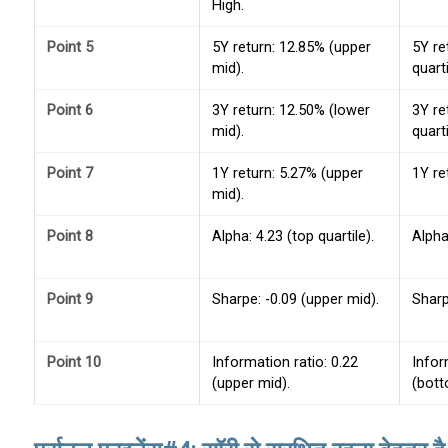
High.
Point 5
5Y return: 12.85% (upper
5Y re
mid).
quarti
Point 6
3Y return: 12.50% (lower
3Y re
mid).
quarti
Point 7
1Y return: 5.27% (upper
1Y re
mid).
Point 8
Alpha: 4.23 (top quartile).
Alpha
Point 9
Sharpe: -0.09 (upper mid).
Sharp
Point 10
Information ratio: 0.22
Infor
(upper mid).
(bott