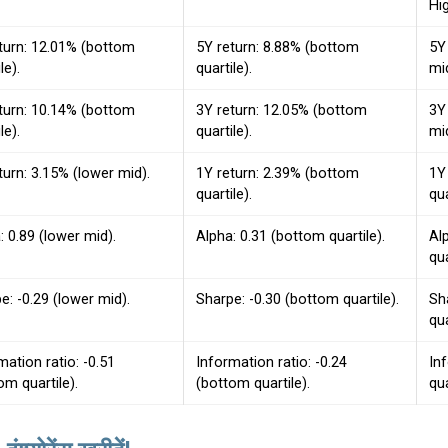
Hi
turn: 12.01% (bottom
5Y return: 8.88% (bottom
5Y
le).
quartile).
mi
turn: 10.14% (bottom
3Y return: 12.05% (bottom
3Y
le).
quartile).
mi
turn: 3.15% (lower mid).
1Y return: 2.39% (bottom
1Y
quartile).
qua
: 0.89 (lower mid).
Alpha: 0.31 (bottom quartile).
Al
qua
e: -0.29 (lower mid).
Sharpe: -0.30 (bottom quartile).
Sh
qua
mation ratio: -0.51
Information ratio: -0.24
Inf
om quartile).
(bottom quartile).
qua