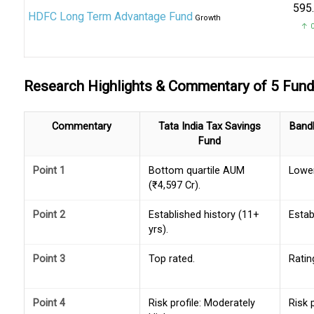
₹595
HDFC Long Term Advantage Fund
Growth
↑ 0
Research Highlights & Commentary of 5 Fun
Commentary
Tata India Tax Savings
Band
Fund
Point 1
Bottom quartile AUM
Lower
(₹4,597 Cr).
Point 2
Established history (11+
Estab
yrs).
Point 3
Top rated.
Ratin
Point 4
Risk profile: Moderately
Risk 