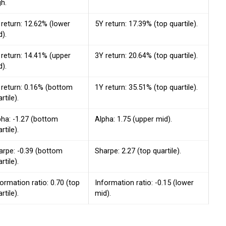
gh.
 return: 12.62% (lower
5Y return: 17.39% (top quartile).
d).
 return: 14.41% (upper
3Y return: 20.64% (top quartile).
d).
 return: 0.16% (bottom
1Y return: 35.51% (top quartile).
rtile).
pha: -1.27 (bottom
Alpha: 1.75 (upper mid).
rtile).
arpe: -0.39 (bottom
Sharpe: 2.27 (top quartile).
rtile).
ormation ratio: 0.70 (top
Information ratio: -0.15 (lower
rtile).
mid).