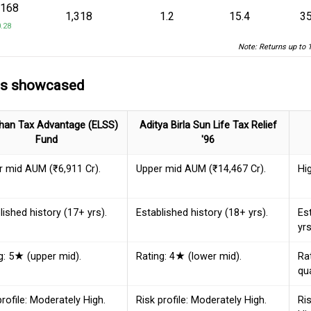
.168
₹1,318
1.2
15.4
35
.28
Note: Returns up to 
ds showcased
han Tax Advantage (ELSS)
Aditya Birla Sun Life Tax Relief
Fund
'96
 mid AUM (₹6,911 Cr).
Upper mid AUM (₹14,467 Cr).
Hi
lished history (17+ yrs).
Established history (18+ yrs).
Es
yrs
g: 5★ (upper mid).
Rating: 4★ (lower mid).
Ra
qua
profile: Moderately High.
Risk profile: Moderately High.
Ris