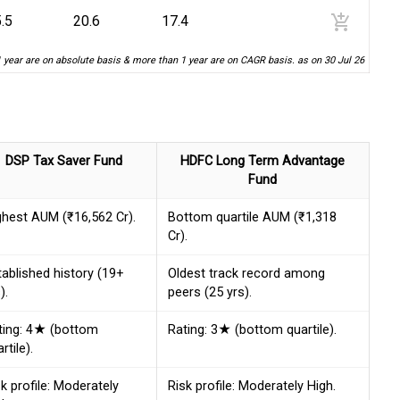
add_shopping_cart
.5
20.6
17.4
1 year are on absolute basis & more than 1 year are on CAGR basis. as on 30 Jul 26
DSP Tax Saver Fund
HDFC Long Term Advantage
Fund
ghest AUM (₹16,562 Cr).
Bottom quartile AUM (₹1,318
Cr).
tablished history (19+
Oldest track record among
).
peers (25 yrs).
ting: 4★ (bottom
Rating: 3★ (bottom quartile).
rtile).
k profile: Moderately
Risk profile: Moderately High.