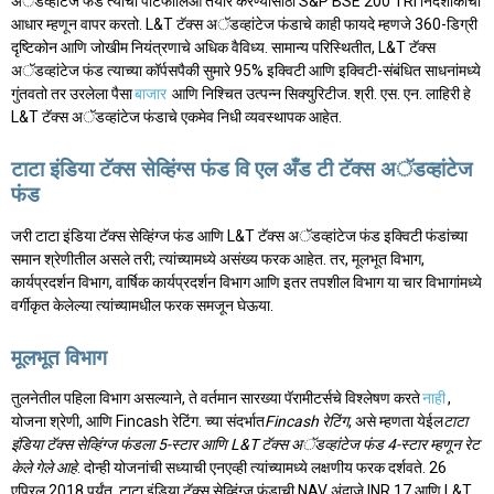
अॅडव्हांटेज फंड त्याचा पोर्टफोलिओ तयार करण्यासाठी S&P BSE 200 TRI निर्देशांकाचा
आधार म्हणून वापर करतो. L&T टॅक्स अॅडव्हांटेज फंडाचे काही फायदे म्हणजे 360-डिग्री
दृष्टिकोन आणि जोखीम नियंत्रणाचे अधिक वैविध्य. सामान्य परिस्थितीत, L&T टॅक्स
अॅडव्हांटेज फंड त्याच्या कॉर्पसपैकी सुमारे 95% इक्विटी आणि इक्विटी-संबंधित साधनांमध्ये
गुंतवतो तर उरलेला पैसा
बाजार
आणि निश्चित उत्पन्न सिक्युरिटीज. श्री. एस. एन. लाहिरी हे
L&T टॅक्स अॅडव्हांटेज फंडाचे एकमेव निधी व्यवस्थापक आहेत.
टाटा इंडिया टॅक्स सेव्हिंग्स फंड वि एल अँड टी टॅक्स अॅडव्हांटेज
फंड
जरी टाटा इंडिया टॅक्स सेव्हिंग्ज फंड आणि L&T टॅक्स अॅडव्हांटेज फंड इक्विटी फंडांच्या
समान श्रेणीतील असले तरी; त्यांच्यामध्ये असंख्य फरक आहेत. तर, मूलभूत विभाग,
कार्यप्रदर्शन विभाग, वार्षिक कार्यप्रदर्शन विभाग आणि इतर तपशील विभाग या चार विभागांमध्ये
वर्गीकृत केलेल्या त्यांच्यामधील फरक समजून घेऊया.
मूलभूत विभाग
तुलनेतील पहिला विभाग असल्याने, ते वर्तमान सारख्या पॅरामीटर्सचे विश्लेषण करते
नाही
,
योजना श्रेणी, आणि Fincash रेटिंग. च्या संदर्भात
Fincash रेटिंग
, असे म्हणता येईल
टाटा
इंडिया टॅक्स सेव्हिंग्ज फंडला 5-स्टार आणि L&T टॅक्स अॅडव्हांटेज फंड 4-स्टार म्हणून रेट
केले गेले आहे
. दोन्ही योजनांची सध्याची एनएव्ही त्यांच्यामध्ये लक्षणीय फरक दर्शवते. 26
एप्रिल 2018 पर्यंत, टाटा इंडिया टॅक्स सेव्हिंग्ज फंडाची NAV अंदाजे INR 17 आणि L&T