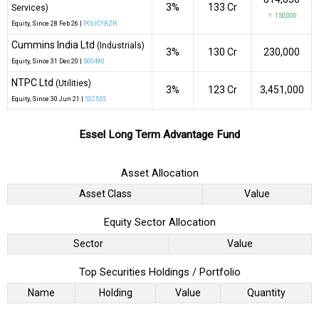
3%
₹133 Cr
Services)
↑ 150,000
Equity
, Since
28 Feb 26 |
POLICYBZR
Cummins India Ltd
(Industrials)
3%
₹130 Cr
230,000
Equity
, Since
31 Dec 20 |
500480
NTPC Ltd
(Utilities)
3%
₹123 Cr
3,451,000
Equity
, Since
30 Jun 21 |
532555
Essel Long Term Advantage Fund
Asset Allocation
Asset Class
Value
Equity Sector Allocation
Sector
Value
Top Securities Holdings / Portfolio
Name
Holding
Value
Quantity