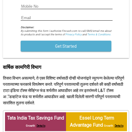
Disclaimer:
By submitting this form I authorize Fincash.com to call/SMS/email me about
its products and I accept the terms of
Privacy Policy
and
Terms & Conditions.
Get Started
वार्षिक कामगिरी विभाग
तिसरा विभाग असल्याने, ते एका विशिष्ट वर्षासाठी दोन्ही योजनांद्वारे व्युत्पन्न केलेल्या परिपूर्ण
परताव्याच्या फरकाचे विश्लेषण करते. परिपूर्ण परताव्याची तुलना दर्शवते की काही वर्षांसाठी
टाटा इंडिया टॅक्स सेव्हिंग्ज फंड शर्यतीत आघाडीवर आहे तर इतरांमध्ये L&T टॅक्स
अॅडव्हांटेज फंड या शर्यतीत आघाडीवर आहे. खाली दिलेली सारणी परिपूर्ण परताव्याची
सारांशित तुलना दर्शवते.
Tata India Tax Savings Fund
Essel Long Term
Advantage Fund
Growth
Details
Growth
Details