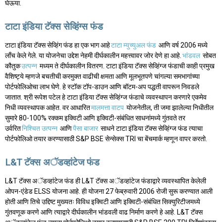
घेऊया.
टाटा इंडिया टॅक्स सेव्हिंग्स फंड
टाटा इंडिया टॅक्स सेव्हिंग फंड हा एक भाग आहे
टाटा म्युच्युअल फंड
आणि वर्ष 2006 मध्ये
लाँच केले गेले. या योजनेचा उद्देश नेहमी दीर्घकालीन महत्त्वावर जोर देणे हा आहे.
भांडवल
सोबत
कौतुक
उत्पन्न
मध्यम ते दीर्घकालीन वितरण. टाटा इंडिया टॅक्स सेव्हिंग्ज फंडाची काही प्रमुख
वैशिष्ट्ये म्हणजे बचतीची करमुक्त वाढीची क्षमता आणि मूलभूतपणे चांगल्या समभागांच्या
पोर्टफोलिओचा लाभ घेणे. हे स्टॉक टॉप-डाउन आणि बॉटम-अप पद्धती वापरून निवडले
जातात. श्री रूपेश पटेल हे टाटा इंडिया टॅक्स सेव्हिंग्ज फंडाचे व्यवस्थापन करणारे एकमेव
निधी व्यवस्थापक आहेत. वर आधारित
मालमत्ता वाटप
योजनेतील, ती जमा झालेल्या निधीतील
सुमारे 80-100% रक्कम इक्विटी आणि इक्विटी-संबंधित साधनांमध्ये गुंतवते तर
उर्वरित
निश्चित उत्पन्न
आणि
पैसा बाजार
साधने टाटा इंडिया टॅक्स सेव्हिंग्ज फंड त्याचा
पोर्टफोलिओ तयार करण्यासाठी S&P BSE सेन्सेक्स TRI चा बेंचमार्क म्हणून वापर करतो.
L&T टॅक्स अॅडव्हांटेज फंड
L&T टॅक्स अॅडव्हांटेज फंड ही L&T टॅक्स अॅडव्हांटेज फंडाद्वारे व्यवस्थापित केलेली
ओपन-एंडेड ELSS योजना आहे. ही योजना 27 फेब्रुवारी 2006 रोजी सुरू करण्यात आली
होती आणि तिचे उद्दिष्ट मुख्यतः विविध इक्विटी आणि इक्विटी-संबंधित सिक्युरिटीजमध्ये
गुंतवणूक करणे आणि त्याद्वारे दीर्घकालीन भांडवली वाढ निर्माण करणे हे आहे. L&T टॅक्स