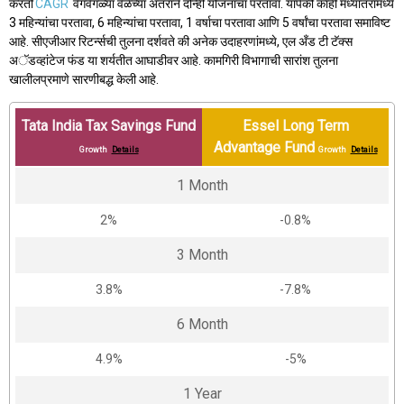
करतो
CAGR
वेगवेगळ्या वेळेच्या अंतराने दोन्ही योजनांचा परतावा. यापैकी काही मध्यांतरांमध्ये
3 महिन्यांचा परतावा, 6 महिन्यांचा परतावा, 1 वर्षाचा परतावा आणि 5 वर्षांचा परतावा समाविष्ट
आहे. सीएजीआर रिटर्न्सची तुलना दर्शवते की अनेक उदाहरणांमध्ये, एल अँड टी टॅक्स
अॅडव्हांटेज फंड या शर्यतीत आघाडीवर आहे. कामगिरी विभागाची सारांश तुलना
खालीलप्रमाणे सारणीबद्ध केली आहे.
Tata India Tax Savings Fund
Essel Long Term
Advantage Fund
Growth
Details
Growth
Details
1 Month
2%
-0.8%
3 Month
3.8%
-7.8%
6 Month
4.9%
-5%
1 Year