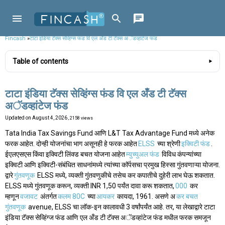
Fincash
»
टाटा इंडिया टॅक्स सेव्हिंग्स फंड वि एल अँड टी टॅक्स अॅडव्हांटेज फंड
Table of contents
टाटा इंडिया टॅक्स सेव्हिंग्स फंड वि एल अँड टी टॅक्स
अॅडव्हांटेज फंड
Updated on
August 4, 2026
, 2158 views
Tata India Tax Savings Fund आणि L&T Tax Advantage Fund मध्ये अनेक
फरक आहेत. दोन्ही योजनांचा भाग असूनही हे फरक आहेत
ELSS
च्या श्रेणी
इक्विटी फंड
.
ईएलएसएस किंवा इक्विटी लिंक्ड बचत योजना आहेत
म्युच्युअल फंड
विविध कंपन्यांच्या
इक्विटी आणि इक्विटी-संबंधित साधनांमध्ये त्यांच्या कॉर्पसचा प्रमुख हिस्सा गुंतवणाऱ्या योजना.
द्वारे
गुंतवणूक
ELSS मध्ये, व्यक्ती गुंतवणुकीचे तसेच कर कपातीचे दुहेरी लाभ घेऊ शकतात.
ELSS मध्ये गुंतवणूक करून, व्यक्ती INR 1,50 पर्यंत दावा करू शकतात,
000
कर
म्हणून
वजावट
अंतर्गत
कलम 80C
च्या
आयकर
कायदा, 1961. असणे अ
कर बचत
गुंतवणूक
avenue, ELSS चा लॉक-इन कालावधी 3 वर्षांपर्यंत आहे. तर, या लेखाद्वारे टाटा
इंडिया टॅक्स सेव्हिंग्ज फंड आणि एल अँड टी टॅक्स अॅडव्हांटेज फंड मधील फरक समजून