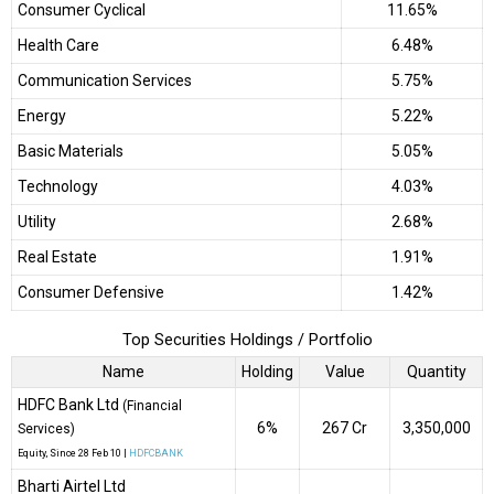
Consumer Cyclical
11.65%
Health Care
6.48%
Communication Services
5.75%
Energy
5.22%
Basic Materials
5.05%
Technology
4.03%
Utility
2.68%
Real Estate
1.91%
Consumer Defensive
1.42%
Top Securities Holdings / Portfolio
Name
Holding
Value
Quantity
HDFC Bank Ltd
(Financial
6%
₹267 Cr
3,350,000
Services)
Equity
, Since
28 Feb 10 |
HDFCBANK
Bharti Airtel Ltd