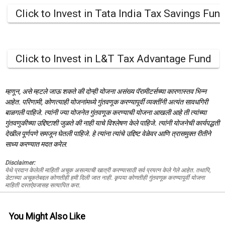
Click to Invest in Tata India Tax Savings Fun
Click to Invest in L&T Tax Advantage Fund
म्हणून, असे म्हटले जाऊ शकते की दोन्ही योजना असंख्य पॅरामीटर्सच्या कारणास्तव भिन्न
आहेत. परिणामी, कोणत्याही योजनांमध्ये गुंतवणूक करण्यापूर्वी व्यक्तींनी अत्यंत सावधगिरी
बाळगली पाहिजे. त्यांनी ज्या योजनेत गुंतवणूक करण्याची योजना आखली आहे ती त्यांच्या
गुंतवणुकीच्या उद्दिष्टाशी जुळते की नाही याचे विश्लेषण केले पाहिजे. त्यांनी योजनेची कार्यपद्धती
देखील पूर्णपणे समजून घेतली पाहिजे. हे त्यांना त्यांचे उद्दिष्ट वेळेवर आणि त्रासमुक्त रीतीने
साध्य करण्यात मदत करेल
.
Disclaimer:
येथे प्रदान केलेली माहिती अचूक असल्याची खात्री करण्यासाठी सर्व प्रयत्न केले गेले आहेत. तथापि,
डेटाच्या अचूकतेबद्दल कोणतीही हमी दिली जात नाही. कृपया कोणतीही गुंतवणूक करण्यापूर्वी योजना
माहिती दस्तऐवजासह सत्यापित करा.
You Might Also Like