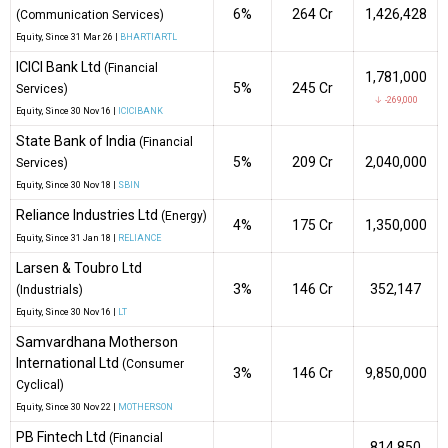
6%
₹264 Cr
1,426,428
(Communication Services)
Equity
, Since
31 Mar 26 |
BHARTIARTL
ICICI Bank Ltd
(Financial
1,781,000
5%
₹245 Cr
Services)
↓ -269,000
Equity
, Since
30 Nov 16 |
ICICIBANK
State Bank of India
(Financial
5%
₹209 Cr
2,040,000
Services)
Equity
, Since
30 Nov 18 |
SBIN
Reliance Industries Ltd
(Energy)
4%
₹175 Cr
1,350,000
Equity
, Since
31 Jan 18 |
RELIANCE
Larsen & Toubro Ltd
3%
₹146 Cr
352,147
(Industrials)
Equity
, Since
30 Nov 16 |
LT
Samvardhana Motherson
International Ltd
(Consumer
3%
₹146 Cr
9,850,000
Cyclical)
Equity
, Since
30 Nov 22 |
MOTHERSON
PB Fintech Ltd
(Financial
814,850