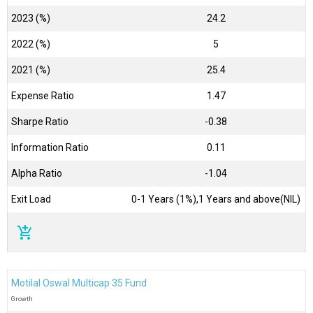
2023 (%)
24.2
2022 (%)
5
2021 (%)
25.4
Expense Ratio
1.47
Sharpe Ratio
-0.38
Information Ratio
0.11
Alpha Ratio
-1.04
Exit Load
0-1 Years (1%),1 Years and above(NIL)
add_shopping_cart
Motilal Oswal Multicap 35 Fund
Growth