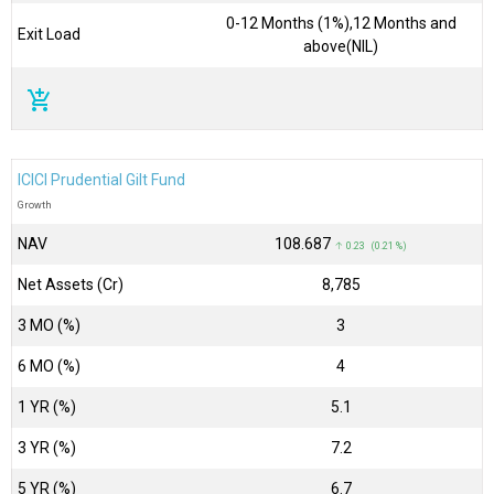
0-12 Months (1%),12 Months and
Exit Load
above(NIL)
add_shopping_cart
ICICI Prudential Gilt Fund
Growth
NAV
₹108.687
↑ 0.23 (0.21 %)
Net Assets (Cr)
₹8,785
3 MO (%)
3
6 MO (%)
4
1 YR (%)
5.1
3 YR (%)
7.2
5 YR (%)
6.7