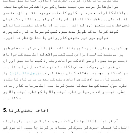
عوامل شامل ہوتے ہیں جیسے نقصان کو برداشت کرنے کی صلاحیت،
ہولڈنگ کا ارادہ، سرمایہ کاری کا علم، موجودہ نقد بہاؤ، منحصر
افراد وغیرہ۔ خطرے کا اندازہ اس بات کو یقینی بناتا ہے کہ کوئی
شخص خطرے سے متعین زون کے اندر رہے۔ یہ اس بات کو یقینی بنانے کی
کوشش کرتا ہے کہ طویل مدت میں، کسی کو سرمایہ کاری کے پورٹ
فولیو میں غیر متوقع کارروائی یا نتائج نظر نہ آئیں۔
جب کوئی سرمایہ کار رسک پروفائلنگ سے گزرتا ہے، تو اسے خاص طور
پر اس مقصد کے لیے ڈیزائن کیے گئے سوالات کے ایک سیٹ کے جوابات
دینے ہوتے ہیں۔ ان سوالات کے جوابات ریکارڈ کیے جاتے ہیں اور ان
کی خطرے کی بھوک کا حساب لگانے کے لیے استعمال کیا جاتا ہے۔
سوالات کا یہ مجموعہ مختلف کے لیے مختلف ہے۔
میوچل فنڈ ہاؤسز
یا
تقسیم کار۔ سوالات کے جوابات دینے کے بعد سرمایہ کار کا سکور
خطرہ مول لینے کی صلاحیت کا تعین کرتا ہے۔ ایک سرمایہ کار زیادہ
خطرہ لینے والا، درمیانی خطرہ لینے والا یا کم خطرہ لینے والا ہو
سکتا ہے۔
5. اثاثہ مختص کرنا
آپ کو اپنے اثاثہ جات کی کلاسوں جیسے کہ قرض اور ایکویٹی کے
اختلاط کا فیصلہ خطرے کی بھوک کی بنیاد پر کرنا چاہیے۔ اثاثوں کی