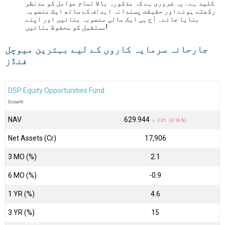
کلید ہے۔ یہ ضروری ہے کہ مذکورہ بالا تمام عوامل کو مدنظر
رکھتے ہوئے اور حقیقت پسندانہ اہداف کے ساتھ ایک منصوبہ
بنایا جائے۔ آج ہی ایک مالی منصوبہ بنائیں اور اپنے
مستقبل کو محفوظ بنائیں!
جارحانہ سرمایہ کاروں کے لیے بہترین میوچل
فنڈز
DSP Equity Opportunities Fund
Growth
NAV
₹629.944
↓ -1.01 (-0.16 %)
Net Assets (Cr)
₹17,906
3 MO (%)
2.1
6 MO (%)
-0.9
1 YR (%)
4.6
3 YR (%)
15