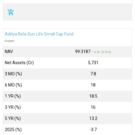
add_shopping_cart
Aditya Birla Sun Life Small Cap Fund
Growth
NAV
₹99.3187
↑ 0.10 (0.10 %)
Net Assets (Cr)
₹5,731
3 MO (%)
7.8
6 MO (%)
18
1 YR (%)
18.5
3 YR (%)
16
5 YR (%)
13.2
2025 (%)
-3.7