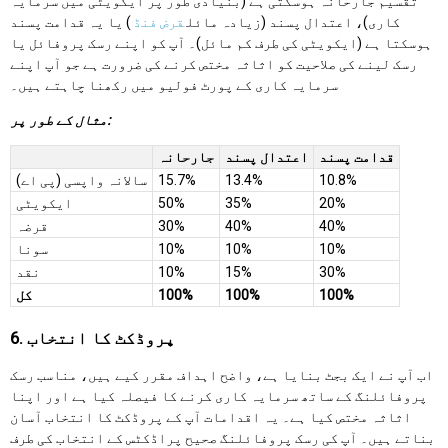
تقسیم جارحانہ ہوسکتی ہے (بنیادی طور پر ایکویٹی میں سرمایہ
کاری)، اعتدال پسند (زیادہ مائل
قرض فنڈ
) یا یہ قدامت پسند
ہوسکتا ہے (ایکویٹی کی طرف کم مائل)۔ آپ کو اپنے رسک پروفائل یا
رسک لینے کی صلاحیت کو اثاثہ مختص کرنے کی ضرورت ہے جو آپ اپنے
سرمایہ کاری کے پورٹ فولیو میں رکھنا چاہتے ہیں۔
مثال کے طور پر:
قدامت پسند
اعتدال پسند
جارحانہ
10.8%
13.4%
15.7%
سالانہ واپسی (پی اے)
20%
35%
50%
ایکویٹی
40%
40%
30%
قرضہ
10%
10%
10%
سونا
30%
15%
10%
نقد
100%
100%
100%
کل
6. پروڈکٹ کا انتخاب
اب آپ نے ایک بجٹ بنایا ہے، واضح اہداف مقرر کیے ہیں، مناسب رسک
پروفائلنگ کے ساتھ سرمایہ کاری کرنے کا فیصلہ کیا ہے اور اپنا
اثاثہ مختص کیا ہے۔ یہ اقدامات آپ کے پروڈکٹ کا انتخاب آسان
بناتے ہیں۔ آپ کی رسک پروفائلنگ صحیح پراڈکٹس کے انتخاب کی طرف