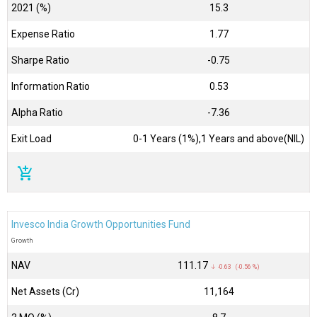
2021 (%)
15.3
Expense Ratio
1.77
Sharpe Ratio
-0.75
Information Ratio
0.53
Alpha Ratio
-7.36
Exit Load
0-1 Years (1%),1 Years and above(NIL)
add_shopping_cart
Invesco India Growth Opportunities Fund
Growth
NAV
₹111.17
↓ -0.63 (-0.56 %)
Net Assets (Cr)
₹11,164