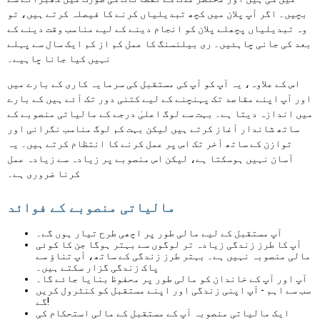
بچیں۔ اگر آپ پلان میں کچھ تبدیلیاں کرنے کا فیصلہ کرتے ہیں، تو
وہ تبدیلیاں پچھلے پلان کو انجام دینے کے لیے مناسب وقت دینے کے
بعد کی جانی چاہئیں۔ ری بیلنسنگ کا عمل کم از کم ایک سال سے پہلے
نہیں کیا جانا چاہیے۔
اس کے علاوہ، یہ آپ کو آپ کی مستقبل کی سرمایہ کاری کے بارے میں
اور آپ اپنے مقاصد تک پہنچنے کے لیے کتنی دور تک آئے ہیں کے بارے
میں اندازہ دیتا ہے۔ بہت سے لوگ اعلیٰ درجے کے مالیاتی منصوبے کے
ساتھ شاندار آغاز کرتے ہیں لیکن بہت کم لوگ مناسب نگرانی اور
توازن کے ساتھ آخر تک اس پر عمل کرنے کا انتظام کرتے ہیں۔ یہ
آسان نہیں ہوسکتا ہے، لیکن اس منصوبے پر زیادہ سے زیادہ عمل
کرنا ضروری ہے۔
مالیاتی منصوبے کے فوائد
آپ مستقبل کے لیے مالی طور پر اچھی طرح تیار ہوں گے۔
آپ کا طرز زندگی زیادہ تر لوگوں سے بہتر ہوگا جن کا کوئی
مالی منصوبہ نہیں ہے۔ بہتر طرز زندگی کے ساتھ، آپ تناؤ سے
پاک زندگی گزار سکتے ہیں۔
آپ اور آپ کے خاندان کو مالی طور پر محفوظ بنایا جائے گا۔
سب سے اہم - آپ اپنی زندگی اور اپنے مستقبل کو کنٹرول کریں
گے!
ایک مالیاتی منصوبہ آپ کے مستقبل کے مالی استحکام کی