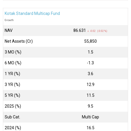
Kotak Standard Multicap Fund
Growth
NAV
₹86.631
↓ -0.02 (-0.02 %)
Net Assets (Cr)
₹55,850
3 MO (%)
1.5
6 MO (%)
-1.3
1 YR (%)
3.6
3 YR (%)
12.9
5 YR (%)
11.5
2025 (%)
9.5
Sub Cat.
Multi Cap
2024 (%)
16.5