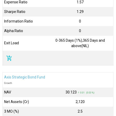
Expense Ratio
1.57
Sharpe Ratio
1.29
Information Ratio
0
Alpha Ratio
0
0-365 Days (1%),365 Days and
Exit Load
above(NIL)
add_shopping_cart
Axis Strategic Bond Fund
Growth
NAV
₹30.123
↑ 0.01 (0.03 %)
Net Assets (Cr)
₹2,120
3 MO (%)
2.5