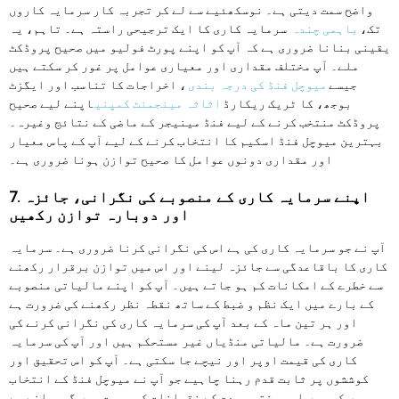
واضح سمت دیتی ہے۔ نوسکھئیے سے لے کر تجربہ کار سرمایہ کاروں
تک،
باہمی چندہ
سرمایہ کاری کا ایک ترجیحی راستہ ہے۔ تاہم، یہ
یقینی بنانا ضروری ہے کہ آپ کو اپنے پورٹ فولیو میں صحیح پروڈکٹ
ملے۔ آپ مختلف مقداری اور معیاری عوامل پر غور کر سکتے ہیں
جیسے
میوچل فنڈ کی درجہ بندی
، اخراجات کا تناسب اور ایگزٹ
بوجھ، کا ٹریک ریکارڈ
اثاثہ مینجمنٹ کمپنی
اپنے لیے صحیح
پروڈکٹ منتخب کرنے کے لیے فنڈ مینیجر کے ماضی کے نتائج وغیرہ۔
بہترین میوچل فنڈ اسکیم کا انتخاب کرنے کے لیے آپ کے پاس معیار
اور مقداری دونوں عوامل کا صحیح توازن ہونا ضروری ہے۔
7. اپنے سرمایہ کاری کے منصوبے کی نگرانی، جائزہ
اور دوبارہ توازن رکھیں
آپ نے جو سرمایہ کاری کی ہے اس کی نگرانی کرنا ضروری ہے۔ سرمایہ
کاری کا باقاعدگی سے جائزہ لینے اور اس میں توازن برقرار رکھنے
سے خطرے کے امکانات کم ہو جاتے ہیں۔ آپ کو اپنے مالیاتی منصوبے
کے بارے میں ایک نظم و ضبط کے ساتھ نقطہ نظر رکھنے کی ضرورت ہے
اور ہر تین ماہ کے بعد آپ کی سرمایہ کاری کی نگرانی کرنے کی
ضرورت ہے۔ مالیاتی منڈیاں غیر مستحکم ہیں اور آپ کی سرمایہ
کاری کی قیمت اوپر اور نیچے جا سکتی ہے۔ آپ کو اس تحقیق اور
کوششوں پر ثابت قدم رہنا چاہیے جو آپ نے میوچل فنڈ کے انتخاب
میں کی ہیں اور مختصر مدت کے نقصانات کی صورت میں گھبرانے سے