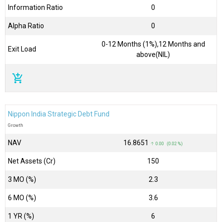
Information Ratio
0
Alpha Ratio
0
0-12 Months (1%),12 Months and
Exit Load
above(NIL)
add_shopping_cart
Nippon India Strategic Debt Fund
Growth
NAV
₹16.8651
↑ 0.00 (0.02 %)
Net Assets (Cr)
₹150
3 MO (%)
2.3
6 MO (%)
3.6
1 YR (%)
6