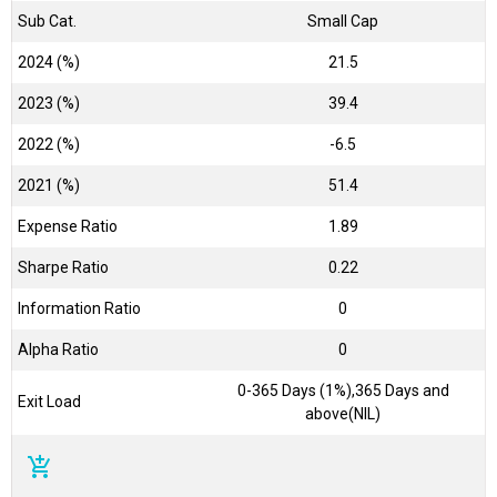
Sub Cat.
Small Cap
2024 (%)
21.5
2023 (%)
39.4
2022 (%)
-6.5
2021 (%)
51.4
Expense Ratio
1.89
Sharpe Ratio
0.22
Information Ratio
0
Alpha Ratio
0
0-365 Days (1%),365 Days and
Exit Load
above(NIL)
add_shopping_cart