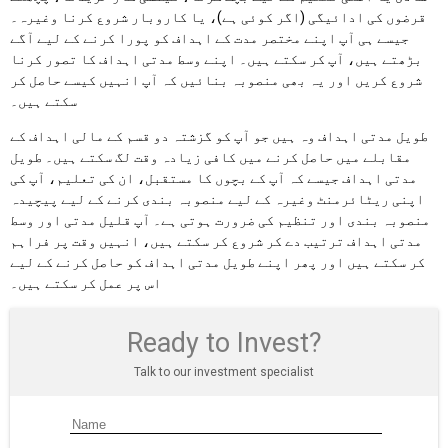
قرضوں کی ادائیگی (اگر کوئی ہے)، یا کاروبار شروع کرنا وغیرہ۔
جیسے ہی آپ اپنے مختصر مدت کے اہداف کو پورا کرنے کے لیے آگے
بڑھتے ہیں، آپ کر سکتے ہیں۔ اپنے وسط مدتی اہداف کا تصور کرنا
شروع کریں اور یہ بھی منصوبہ بنائیں کہ آپ انہیں کیسے حاصل کر
سکتے ہیں۔
طویل مدتی اہداف وہ ہیں جو آپ کو گزشتہ دو قسم کے مالی اہداف کے
مقابلے میں حاصل کرنے میں کافی زیادہ وقت لگ سکتے ہیں۔ طویل
مدتی اہداف جیسے کہ آپ کے بچوں کا مستقبل، ان کی تعلیم، آپ کی
اپنی ریٹائرمنٹ وغیرہ کے لیے منصوبہ بندی کرنے کے لیے پیچیدہ
منصوبہ بندی اور تنظیم کی ضرورت ہوتی ہے۔ آپ قلیل مدتی اور وسط
مدتی اہداف ترتیب دے کر شروع کر سکتے ہیں، انہیں وقت پر فراہم
کر سکتے ہیں اور پھر اپنے طویل مدتی اہداف کو حاصل کرنے کے لیے
اس پر عمل کر سکتے ہیں۔
Ready to Invest?
Talk to our investment specialist