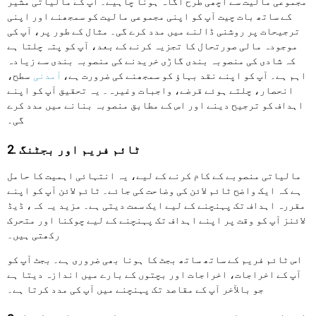
مجموعی مالیت سے اچھی طرح آگاہ ہونا چاہیے۔ آپ کے مالیاتی مشیر
کے ساتھ بات چیت آپ کو اپنی مجموعی مالیت کو سمجھنے اور اپنی
ترجیحات پر روشنی ڈالنے میں مدد کرے گی۔ مثال کے طور پر، آپ کی
موجودہ مالی صورتحال کا تجزیہ کرنے کے بعد، آپ کو پتہ چلتا ہے
کہ شادی کی منصوبہ بندی گاڑی خریدنے کی منصوبہ بندی سے زیادہ
اہم ہے۔ آپ کو اپنے نقد بہاؤ کو سمجھنے کی ضرورت ہے،
آمدنی
سطح،
انحصار، چلتے ہوئے قرضے، واجبات وغیرہ۔ یہ تحقیق آپ کو اپنے
اہداف کو ترجیح دینے اور اس کے مطابق منصوبہ بنانے میں مدد کرے
گی۔
2. ٹائم فریم اور بجٹنگ
مالیاتی منصوبے کے کام کرنے کے لیے، یہ انتہائی اہمیت کا حامل
ہے کہ ایک واضح ٹائم لائن کی وضاحت کی جائے۔ ٹائم لائن آپ کو اپنے
مقررہ اہداف تک پہنچنے کے لیے ایک سمت دیتی ہے۔ مزید یہ کہ، ڈیڈ
لائنز آپ کو وقت پر اپنے اہداف تک پہنچنے کے لیے چوکنا اور متحرک
رکھتی ہیں۔
اس ٹائم فریم کے ساتھ ساتھ بجٹ کا ہونا بھی ضروری ہے۔ بجٹ آپ کو
آپ کے اخراجات، اخراجات اور بچتوں کے بارے میں اندازہ دیتا ہے
جو بالآخر آپ کے مقاصد تک پہنچنے میں آپ کی مدد کرتا ہے۔