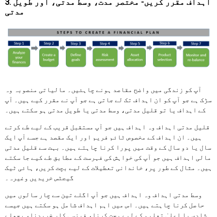
3. اہداف مقرر کریں- مختصر مدت، وسط مدتی، اور طویل
مدتی
آپ کو زندگی میں واضح مقاصد ہونے چاہئیں۔ مالیاتی منصوبہ وہ
سڑک ہے جو آپ کو ان اہداف تک لے جاتی ہے جو آپ نے مقرر کیے ہیں۔ آپ
کے اہداف یا تو قلیل مدتی، وسط مدتی یا طویل مدتی ہو سکتے ہیں۔
قلیل مدتی اہداف وہ اہداف ہیں جو آپ مستقبل قریب کے لیے طے کرتے
ہیں۔ ان اہداف کے مخصوص ٹائم فریم اور ایک مقصد ہے جسے آپ ایک
سال یا دو سال کے وقت میں پورا کرنا چاہتے ہیں۔ بہت سے قلیل مدتی
مالی اہداف ہیں جو آپ کی خواہش کی فہرست کے مطابق طے کیے جا سکتے
ہیں۔ مثال کے طور پر، خاندانی تعطیلات کے لیے بچت کریں، ہائی ٹیک
گیجٹس خریدیں وغیرہ۔
وسط مدتی اہداف وہ اہداف ہیں جو آپ اگلے تین سے چار سالوں میں
حاصل کرنا چاہتے ہیں۔ اس میں اہم اہداف شامل ہو سکتے ہیں جیسے
شادی یا اعلیٰ تعلیم کے لیے بچت کرنا، فینسی کار خریدنا، پچھلے