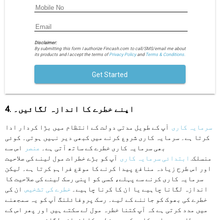
Disclaimer:
By submitting this form I authorize Fincash.com to call/SMS/email me about
its products and I accept the terms of
Privacy Policy
and
Terms & Conditions.
Get Started
4. اپنے خطرے کا اندازہ لگائیں۔
سرمایہ کاری
آپ کے طویل مدتی دولت کے انتظام میں بڑا کردار ادا
کرتا ہے۔ سرمایہ کاری شروع کرنے میں کبھی دیر نہیں ہوتی۔ کوئی
بھی سرمایہ کاری خطرے کے ساتھ آتی ہے۔
عنصر
اس سے
منسلک.
ابتدائی سرمایہ کاری
آپ کو بڑے خطرات مول لینے کی صلاحیت
اور اس طرح زیادہ منافع پیدا کرنے کا موقع فراہم کرتا ہے۔ لیکن
سرمایہ کاری کرنے سے پہلے، کسی کو اپنی رسک لینے کی صلاحیت کا
اندازہ لگانا چاہیے یا ان کا کرنا چاہیے۔
خطرے کی تشخیص
ان کی
خطرے کی بھوک کو جاننے کے لیے۔ رسک پروفائلنگ آپ کو یہ سمجھنے
میں مدد کرتی ہے کہ آپ کتنا خطرہ مول لے سکتے ہیں اور پھر اس کے
مطابق سرمایہ کاری کریں۔ خطرے کا اندازہ لگانے میں بہت سے