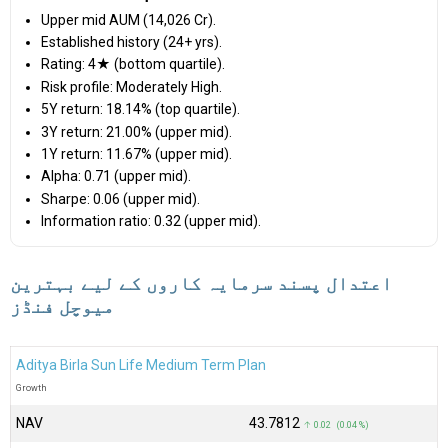
Upper mid AUM (₹14,026 Cr).
Established history (24+ yrs).
Rating: 4★ (bottom quartile).
Risk profile: Moderately High.
5Y return: 18.14% (top quartile).
3Y return: 21.00% (upper mid).
1Y return: 11.67% (upper mid).
Alpha: 0.71 (upper mid).
Sharpe: 0.06 (upper mid).
Information ratio: 0.32 (upper mid).
اعتدال پسند سرمایہ کاروں کے لیے بہترین
میوچل فنڈز
Aditya Birla Sun Life Medium Term Plan
Growth
NAV
₹43.7812
↑ 0.02 (0.04 %)