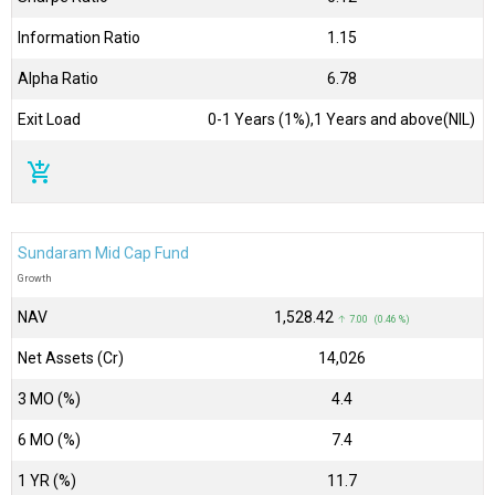
Information Ratio
1.15
Alpha Ratio
6.78
Exit Load
0-1 Years (1%),1 Years and above(NIL)
add_shopping_cart
Sundaram Mid Cap Fund
Growth
NAV
₹1,528.42
↑ 7.00 (0.46 %)
Net Assets (Cr)
₹14,026
3 MO (%)
4.4
6 MO (%)
7.4
1 YR (%)
11.7