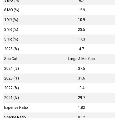
3 MO (%)
8.7
6 MO (%)
12.9
1 YR (%)
10.9
3 YR (%)
23.5
5 YR (%)
17.3
2025 (%)
4.7
Sub Cat.
Large & Mid Cap
2024 (%)
37.5
2023 (%)
31.6
2022 (%)
-0.4
2021 (%)
29.7
Expense Ratio
1.82
Sharpe Ratio
0.12