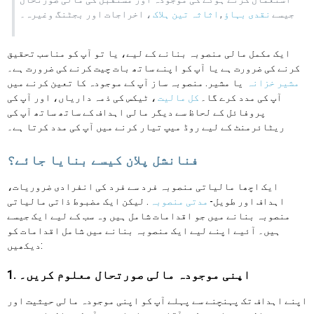
جیسے
نقدی بہاؤ
,
اثاثہ تین ہلاک
، اخراجات اور بجٹنگ وغیرہ۔
ایک مکمل مالی منصوبہ بنانے کے لیے، یا تو آپ کو مناسب تحقیق
کرنے کی ضرورت ہے یا آپ کو اپنے ساتھ بات چیت کرنے کی ضرورت ہے۔
مشیر خزانہ
یا مشیر. منصوبہ ساز آپ کے موجودہ کا تعین کرنے میں
آپ کی مدد کرے گا۔
کل مالیت
، ٹیکس کی ذمہ داریاں، اور آپ کی
پروفائل کے لحاظ سے دیگر مالی اہداف کے ساتھ ساتھ آپ کی
ریٹائرمنٹ کے لیے روڈ میپ تیار کرنے میں آپ کی مدد کرتا ہے۔
فنانشل پلان کیسے بنایا جائے؟
ایک اچھا مالیاتی منصوبہ فرد سے فرد کی انفرادی ضروریات،
اہداف اور طویل-
مدتی منصوبہ
. لیکن ایک مضبوط ذاتی مالیاتی
منصوبہ بنانے میں جو اقدامات شامل ہیں وہ سب کے لیے ایک جیسے
ہیں۔ آئیے اپنے لیے ایک منصوبہ بنانے میں شامل اقدامات کو
دیکھیں:
1. اپنی موجودہ مالی صورتحال معلوم کریں۔
اپنے اہداف تک پہنچنے سے پہلے آپ کو اپنی موجودہ مالی حیثیت اور