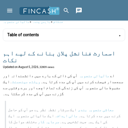
فنکاش
»
باہمی چندہ
»
مالیاتی منصوبہ
Table of contents
اسمارٹ فنانشل پلان بنانے کے لیے اہم
نکات
Updated on
August 5, 2026
, 32809 views
اے
مالیاتی منصوبہ
آپ کی ذاتی کے بارے میں دانشمندانہ اور
سمجھدار فیصلے کرنے میں آپ کی مدد کرتا ہے۔
ویلتھ مینجمنٹ
. ایک
مضبوط مالی منصوبہ آپ کی زندگی کے تمام اچھے اور برے وقتوں سے
گزرنے میں آپ کی مدد کر سکتا ہے۔
معاشی منصوبہ بندی
ایک سرشار نقطہ نظر ہے جو آپ کو حاصل
کرنے میں مدد کرتا ہے۔
مالی اہداف
. ایک مالیاتی منصوبہ ایک
کی ایک ہمہ جہت تشخیص ہے۔
سرمایہ کار
مختلف عوامل کا
استعمال کرتے ہوئے کی موجودہ اور مستقبل کی مالی صورتحال