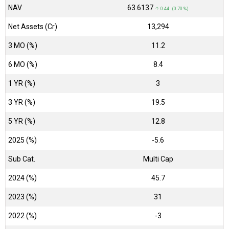
NAV
₹63.6137
↑ 0.44 (0.70 %)
Net Assets (Cr)
₹13,294
3 MO (%)
11.2
6 MO (%)
8.4
1 YR (%)
3
3 YR (%)
19.5
5 YR (%)
12.8
2025 (%)
-5.6
Sub Cat.
Multi Cap
2024 (%)
45.7
2023 (%)
31
2022 (%)
-3