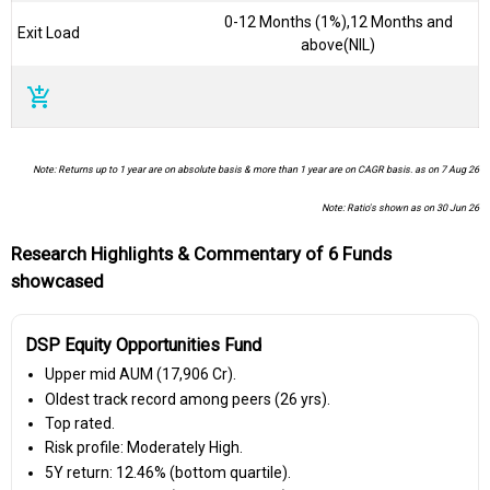
0-12 Months (1%),12 Months and
Exit Load
above(NIL)
add_shopping_cart
Note: Returns up to 1 year are on absolute basis & more than 1 year are on CAGR basis. as on 7 Aug 26
Note: Ratio's shown as on 30 Jun 26
Research Highlights & Commentary of 6 Funds
showcased
DSP Equity Opportunities Fund
Upper mid AUM (₹17,906 Cr).
Oldest track record among peers (26 yrs).
Top rated.
Risk profile: Moderately High.
5Y return: 12.46% (bottom quartile).