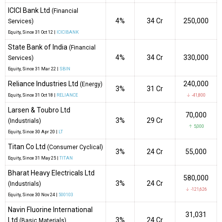
ICICI Bank Ltd
(Financial
4%
₹34 Cr
250,000
Services)
Equity
, Since
31 Oct 12 |
ICICIBANK
State Bank of India
(Financial
4%
₹34 Cr
330,000
Services)
Equity
, Since
31 Mar 22 |
SBIN
Reliance Industries Ltd
240,000
(Energy)
3%
₹31 Cr
Equity
, Since
31 Oct 18 |
RELIANCE
↓ -41,800
Larsen & Toubro Ltd
70,000
3%
₹29 Cr
(Industrials)
↑ 5,000
Equity
, Since
30 Apr 20 |
LT
Titan Co Ltd
(Consumer Cyclical)
3%
₹24 Cr
55,000
Equity
, Since
31 May 25 |
TITAN
Bharat Heavy Electricals Ltd
580,000
3%
₹24 Cr
(Industrials)
↓ -121,626
Equity
, Since
30 Nov 24 |
500103
Navin Fluorine International
31,031
Ltd
3%
₹24 Cr
(Basic Materials)