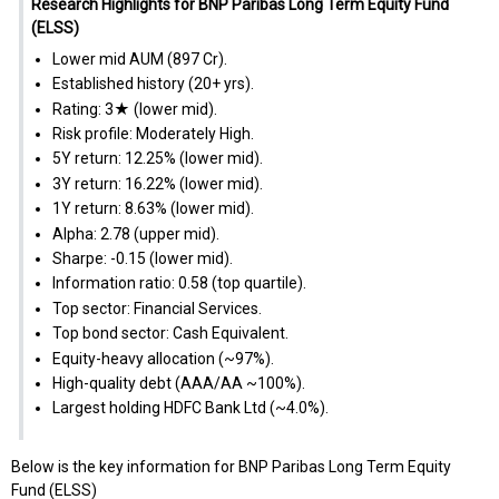
Research Highlights for BNP Paribas Long Term Equity Fund
(ELSS)
Lower mid AUM (₹897 Cr).
Established history (20+ yrs).
Rating: 3★ (lower mid).
Risk profile: Moderately High.
5Y return: 12.25% (lower mid).
3Y return: 16.22% (lower mid).
1Y return: 8.63% (lower mid).
Alpha: 2.78 (upper mid).
Sharpe: -0.15 (lower mid).
Information ratio: 0.58 (top quartile).
Top sector: Financial Services.
Top bond sector: Cash Equivalent.
Equity-heavy allocation (~97%).
High-quality debt (AAA/AA ~100%).
Largest holding HDFC Bank Ltd (~4.0%).
Below is the key information for BNP Paribas Long Term Equity
Fund (ELSS)