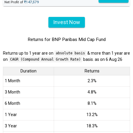
Net Profit of
₹147,579
Invest Now
Returns for BNP Paribas Mid Cap Fund
Returns up to 1 year are on
& more than 1 year are
absolute basis
on
basis. as on 6 Aug 26
CAGR (Compound Annual Growth Rate)
Duration
Returns
1 Month
2.3%
3 Month
4.8%
6 Month
8.1%
1 Year
13.2%
3 Year
18.3%