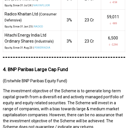
↓ -654
Equity
, Since
31 Jul 24 |
NAVINFLUOR
Radico Khaitan Ltd
(Consumer
59,011
3%
₹23 Cr
Defensive)
↓ -989
Equity
, Since
31 Jan 25 |
RADICO
Hitachi Energy India Ltd
6,500
Ordinary Shares
3%
₹23 Cr
(Industrials)
↓ -2,266
Equity
, Since
31 Aug 23 |
POWERINDIA
4. BNP Paribas Large Cap Fund
(Erstwhile BNP Paribas Equity Fund)
The investment objective of the Scheme is to generate long-term
capital growth from a diversifi ed and actively managed portfolio of
equity and equity related securities. The Scheme will invest in a
range of companies, with a bias towards large & medium market
capitalisation companies. However, there can be no assurance that
the investment objective of the Scheme will be achieved. The
Scheme does not guarantee / indicate any returns.