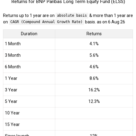
Returns for BNP Paribas Long Term Equity Fund (ELSS)
Returns up to 1 year are on
& more than 1 year are
absolute basis
on
basis. as on 6 Aug 26
CAGR (Compound Annual Growth Rate)
Duration
Returns
1 Month
4.1%
3 Month
5.6%
6 Month
4.6%
1 Year
8.6%
3 Year
16.2%
5 Year
12.3%
10 Year
15 Year
Since launch
12%