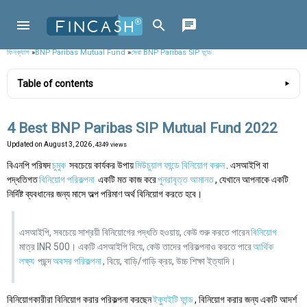
ফিনক্যাশ
»
BNP Paribas Mutual Fund
»
সেরা BNP Paribas SIP ফান্ড
Table of contents
4 Best BNP Paribas SIP Mutual Fund 2022
Updated on
August 3, 2026
, 4349 views
বিএনপি পরিষদ
চুমুক
সবচেয়ে কার্যকর উপায়
মিউচুয়াল ফান্ডে বিনিয়োগ করুন
. এসআইপি বা
পদ্ধতিগত
বিনিয়োগ পরিকল্পনা
একটি মত কাজ করে
পুনরাবৃত্ত আমানত
, যেখানে আপনাকে একটি
নির্দিষ্ট ব্যবধানের জন্য মাসে অল্প পরিমাণ অর্থ বিনিয়োগ করতে হবে।
এসআইপি, সবচেয়ে সাশ্রয়ী বিনিয়োগের পদ্ধতি হওয়ায়, কেউ শুরু করতে পারেন
বিনিয়োগ
মাত্র INR 500। একটি এসআইপি দিয়ে, কেউ তাদের পরিকল্পনাও করতে পারে
আর্থিক
লক্ষ্য
পছন্দ
অবসর পরিকল্পনা
, বিয়ে, বাড়ি/গাড়ি ক্রয়, উচ্চ শিক্ষা ইত্যাদি।
বিনিয়োগকারীরা বিনিয়োগ করার পরিকল্পনা করছেন
ইক্যুইটি ফান্ড
, বিনিয়োগ করার জন্য একটি আদর্শ