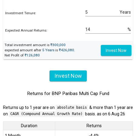
Years
Investment Tenure:
%
Expected Annual Returns:
Total investment amount is
₹300,000
Invest Now
expected amount after
5 Years
is
₹426,080
.
Net Profit of
₹126,080
Invest Now
Returns for BNP Paribas Multi Cap Fund
Returns up to 1 year are on
& more than 1 year are
absolute basis
on
basis. as on 6 Aug 26
CAGR (Compound Annual Growth Rate)
Duration
Returns
1 Month
-4.4%