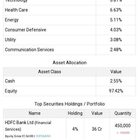
Health Care
6.63%
Energy
5.11%
Consumer Defensive
4.03%
Utility
3.08%
Communication Services
2.48%
Asset Allocation
Asset Class
Value
Cash
2.55%
Equity
97.42%
Top Securities Holdings / Portfolio
Name
Holding
Value
Quantity
HDFC Bank Ltd
(Financial
450,000
4%
₹36 Cr
Services)
↓ -100,000
Equity
, Since
31 Oct 08 |
HDFCBANK