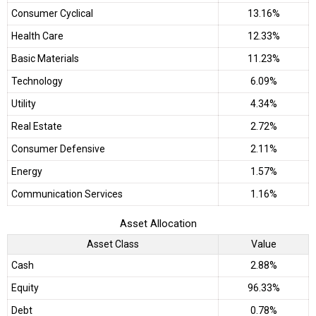
Consumer Cyclical
13.16%
Health Care
12.33%
Basic Materials
11.23%
Technology
6.09%
Utility
4.34%
Real Estate
2.72%
Consumer Defensive
2.11%
Energy
1.57%
Communication Services
1.16%
Asset Allocation
Asset Class
Value
Cash
2.88%
Equity
96.33%
Debt
0.78%