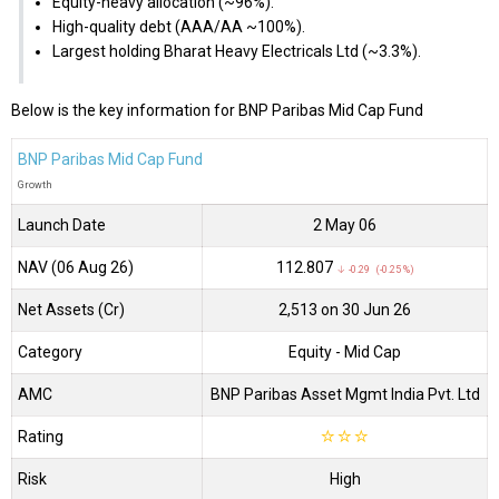
Equity-heavy allocation (~96%).
High-quality debt (AAA/AA ~100%).
Largest holding Bharat Heavy Electricals Ltd (~3.3%).
Below is the key information for BNP Paribas Mid Cap Fund
BNP Paribas Mid Cap Fund
Growth
Launch Date
2 May 06
NAV (06 Aug 26)
₹112.807
↓ -0.29 (-0.25 %)
Net Assets (Cr)
₹2,513 on 30 Jun 26
Category
Equity
- Mid Cap
AMC
BNP Paribas Asset Mgmt India Pvt. Ltd
Rating
☆
☆
☆
Risk
High