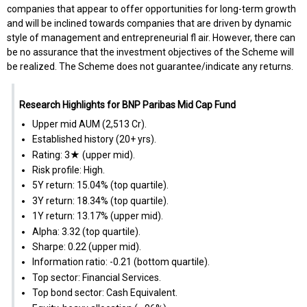
companies that appear to offer opportunities for long-term growth
and will be inclined towards companies that are driven by dynamic
style of management and entrepreneurial fl air. However, there can
be no assurance that the investment objectives of the Scheme will
be realized. The Scheme does not guarantee/indicate any returns.
Research Highlights for BNP Paribas Mid Cap Fund
Upper mid AUM (₹2,513 Cr).
Established history (20+ yrs).
Rating: 3★ (upper mid).
Risk profile: High.
5Y return: 15.04% (top quartile).
3Y return: 18.34% (top quartile).
1Y return: 13.17% (upper mid).
Alpha: 3.32 (top quartile).
Sharpe: 0.22 (upper mid).
Information ratio: -0.21 (bottom quartile).
Top sector: Financial Services.
Top bond sector: Cash Equivalent.