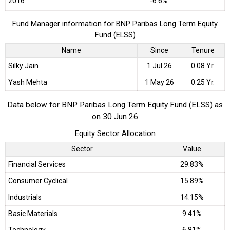
2016
-6.6%
Fund Manager information for BNP Paribas Long Term Equity
Fund (ELSS)
Name
Since
Tenure
Silky Jain
1 Jul 26
0.08 Yr.
Yash Mehta
1 May 26
0.25 Yr.
Data below for BNP Paribas Long Term Equity Fund (ELSS) as
on 30 Jun 26
Equity Sector Allocation
Sector
Value
Financial Services
29.83%
Consumer Cyclical
15.89%
Industrials
14.15%
Basic Materials
9.41%
Technology
6.81%