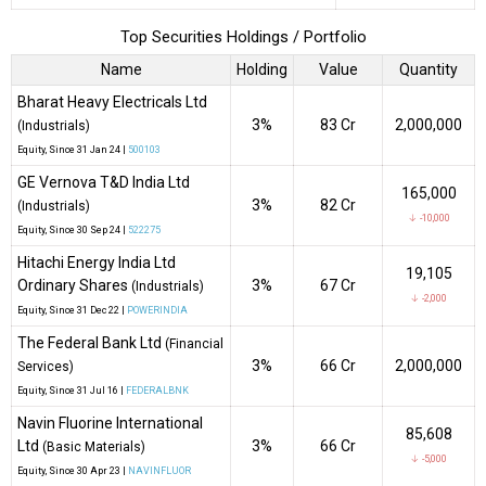
Top Securities Holdings / Portfolio
Name
Holding
Value
Quantity
Bharat Heavy Electricals Ltd
3%
₹83 Cr
2,000,000
(Industrials)
Equity
, Since
31 Jan 24 |
500103
GE Vernova T&D India Ltd
165,000
3%
₹82 Cr
(Industrials)
↓ -10,000
Equity
, Since
30 Sep 24 |
522275
Hitachi Energy India Ltd
19,105
Ordinary Shares
3%
₹67 Cr
(Industrials)
↓ -2,000
Equity
, Since
31 Dec 22 |
POWERINDIA
The Federal Bank Ltd
(Financial
3%
₹66 Cr
2,000,000
Services)
Equity
, Since
31 Jul 16 |
FEDERALBNK
Navin Fluorine International
85,608
Ltd
3%
₹66 Cr
(Basic Materials)
↓ -5,000
Equity
, Since
30 Apr 23 |
NAVINFLUOR