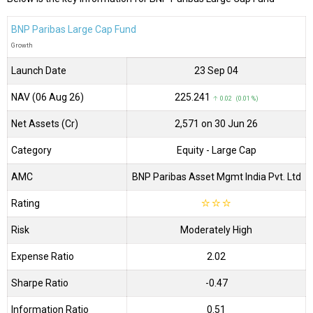
BNP Paribas Large Cap Fund
Growth
Launch Date
23 Sep 04
NAV (06 Aug 26)
₹225.241
↑ 0.02 (0.01 %)
Net Assets (Cr)
₹2,571 on 30 Jun 26
Category
Equity
- Large Cap
AMC
BNP Paribas Asset Mgmt India Pvt. Ltd
Rating
☆
☆
☆
Risk
Moderately High
Expense Ratio
2.02
Sharpe Ratio
-0.47
Information Ratio
0.51