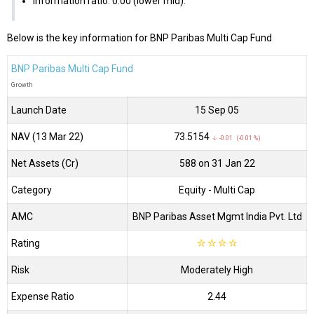
Information ratio: 0.00 (lower mid).
Below is the key information for BNP Paribas Multi Cap Fund
BNP Paribas Multi Cap Fund
Growth
Launch Date
15 Sep 05
NAV (13 Mar 22)
₹73.5154
↓ -0.01 (-0.01 %)
Net Assets (Cr)
₹588 on 31 Jan 22
Category
Equity
- Multi Cap
AMC
BNP Paribas Asset Mgmt India Pvt. Ltd
Rating
☆
☆
☆
☆
Risk
Moderately High
Expense Ratio
2.44