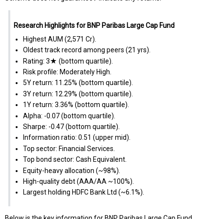
Research Highlights for BNP Paribas Large Cap Fund
Highest AUM (₹2,571 Cr).
Oldest track record among peers (21 yrs).
Rating: 3★ (bottom quartile).
Risk profile: Moderately High.
5Y return: 11.25% (bottom quartile).
3Y return: 12.29% (bottom quartile).
1Y return: 3.36% (bottom quartile).
Alpha: -0.07 (bottom quartile).
Sharpe: -0.47 (bottom quartile).
Information ratio: 0.51 (upper mid).
Top sector: Financial Services.
Top bond sector: Cash Equivalent.
Equity-heavy allocation (~98%).
High-quality debt (AAA/AA ~100%).
Largest holding HDFC Bank Ltd (~6.1%).
Below is the key information for BNP Paribas Large Cap Fund