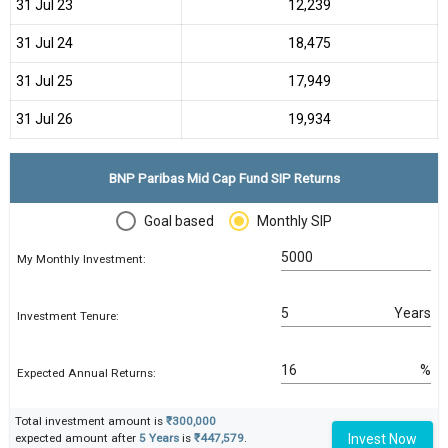
31 Jul 23
₹12,239
31 Jul 24
₹18,475
31 Jul 25
₹17,949
31 Jul 26
₹19,934
BNP Paribas Mid Cap Fund SIP Returns
Goal based
Monthly SIP
My Monthly Investment:
Years
Investment Tenure:
%
Expected Annual Returns:
Total investment amount is
₹300,000
Invest Now
expected amount after
5 Years
is
₹447,579
.