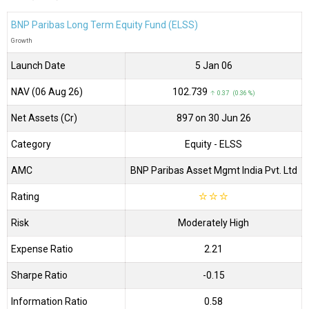
BNP Paribas Long Term Equity Fund (ELSS)
Growth
Launch Date
5 Jan 06
NAV (06 Aug 26)
₹102.739
↑ 0.37 (0.36 %)
Net Assets (Cr)
₹897 on 30 Jun 26
Category
Equity
- ELSS
AMC
BNP Paribas Asset Mgmt India Pvt. Ltd
Rating
☆
☆
☆
Risk
Moderately High
Expense Ratio
2.21
Sharpe Ratio
-0.15
Information Ratio
0.58