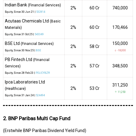
Indian Bank
(Financial Services)
2%
₹60 Cr
740,000
Equity
, Since
30 Jun 21 |
532814
Acutaas Chemicals Ltd
(Basic
2%
₹60 Cr
170,466
Materials)
Equity
, Since
31 Oct 25 |
543349
BSE Ltd
150,000
(Financial Services)
2%
₹58 Cr
Equity
, Since
30 Nov 25 |
BSE
↓ -18,000
PB Fintech Ltd
(Financial
2%
₹57 Cr
348,500
Services)
Equity
, Since
28 Feb 23 |
POLICYBZR
Ipca Laboratories Ltd
311,250
2%
₹53 Cr
(Healthcare)
↑ 11,250
Equity
, Since
31 Jan 24 |
524494
2. BNP Paribas Multi Cap Fund
(Erstwhile BNP Paribas Dividend Yield Fund)