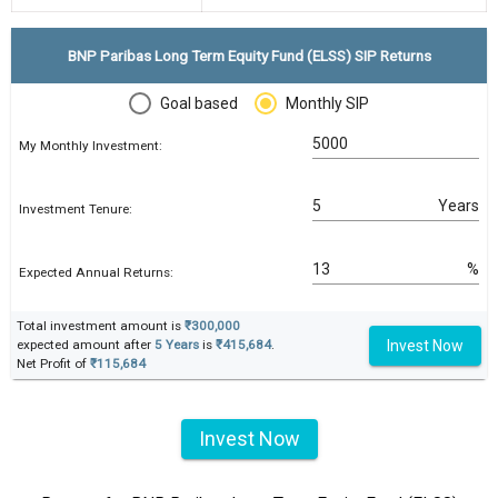
BNP Paribas Long Term Equity Fund (ELSS) SIP Returns
Goal based
Monthly SIP
My Monthly Investment:
Years
Investment Tenure:
%
Expected Annual Returns:
Total investment amount is
₹300,000
Invest Now
expected amount after
5 Years
is
₹415,684
.
Net Profit of
₹115,684
Invest Now