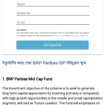
Disclaimer:
By submitting this form I authorize Fincash.com to call/SMS/email me about
its products and I accept the terms of
Privacy Policy
and
Terms & Conditions.
Get Started
ইক্যুইটির জন্য সেরা BNP Paribas SIP মিউচুয়াল ফান্ড
1. BNP Paribas Mid Cap Fund
The Investment objective of the scheme is to seek to generate
long-term capital appreciation by investing primarily in companies
with high growth opportunities in the middle and small capitalization
segment, defi ned as ‘Future Leaders’. The fund will emphasize on