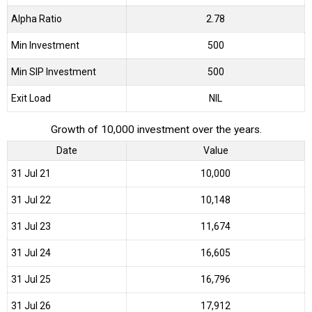
Alpha Ratio
2.78
Min Investment
500
Min SIP Investment
500
Exit Load
NIL
Growth of 10,000 investment over the years.
Date
Value
31 Jul 21
₹10,000
31 Jul 22
₹10,148
31 Jul 23
₹11,674
31 Jul 24
₹16,605
31 Jul 25
₹16,796
31 Jul 26
₹17,912