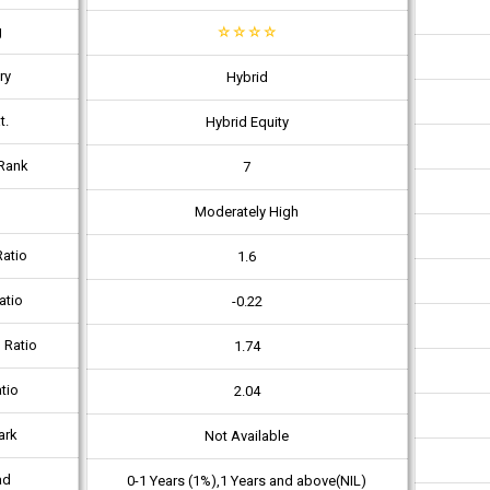
g
☆
☆
☆
☆
ry
Hybrid
t.
Hybrid Equity
Rank
7
Moderately High
atio
1.6
atio
-0.22
 Ratio
1.74
tio
2.04
ark
Not Available
ad
0-1 Years (1%),1 Years and above(NIL)