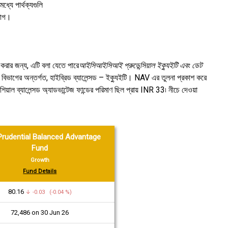
্যে পার্থক্যগুলি
িভাগ।
 করার জন্য, এটি বলা যেতে পারে
আইসিআইসিআই প্রুডেন্সিয়াল ইক্যুইটি এবং ডেট
 বিভাগের অন্তর্গত, হাইব্রিড ব্যালেন্সড – ইক্যুইটি। NAV এর তুলনা প্রকাশ করে
াল ব্যালেন্সড অ্যাডভান্টেজ ফান্ডের পরিমাণ ছিল প্রায় INR 33৷ নীচে দেওয়া
Prudential Balanced Advantage
Fund
Growth
Fund Details
₹80.16
↓ -0.03 (-0.04 %)
₹72,486 on 30 Jun 26