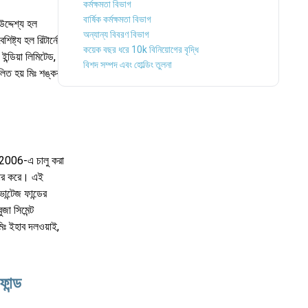
কর্মক্ষমতা বিভাগ
বার্ষিক কর্মক্ষমতা বিভাগ
দ্দেশ্য হল
অন্যান্য বিবরণ বিভাগ
ষ্ট্য হল রিটার্নের
কয়েক বছর ধরে 10k বিনিয়োগের বৃদ্ধি
ন্ডিয়া লিমিটেড,
বিশদ সম্পদ এবং হোল্ডিং তুলনা
লিত হয় মিঃ শঙ্করন
, 2006-এ চালু করা
বহার করে। এই
ন্টেজ ফান্ডের
া সিমেন্ট
িঃ ইহাব দলওয়াই,
ান্ড