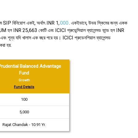
 SIP বিনিয়োগ একই, অর্থাৎ INR 1,
000
. একইভাবে, উভয় স্কিমের জন্য একক
ের AUM হল INR 25,663 কোটি এবং ICICI প্রুডেন্সিয়াল ব্যালেন্সড ফান্ড হল INR
এবং শূন্য যদি খালাস এক বছর পরে হয়। ICICI প্রুডেনশিয়াল ব্যালেন্সড
রা হয়.
Prudential Balanced Advantage
Fund
Growth
Fund Details
₹100
₹5,000
Rajat Chandak - 10.91 Yr.