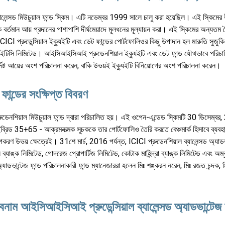
ন্সড মিউচুয়াল ফান্ড স্কিম। এটি নভেম্বর 1999 সালে চালু করা হয়েছিল। এই স্কিমের উ
্তমান আয় প্রদানের পাশাপাশি দীর্ঘমেয়াদে মূলধনের মূল্যায়ন করা। এই স্কিমের অন্যতম বৈশি
CI প্রুডেন্সিয়াল ইক্যুইটি এবং ডেট ফান্ডের পোর্টফোলিওর কিছু উপাদান হল মারুতি সুজুকি ই
এবং আইটিসি লিমিটেড। আইসিআইসিআই প্রুডেনশিয়াল ইক্যুইটি এবং ডেট ফান্ড যৌথভাবে পরিচা
ির্দিষ্ট আয়ের অংশ পরিচালনা করেন, বাকি উভয়ই ইক্যুইটি বিনিয়োগের অংশ পরিচালনা করেন।
ান্ডের সংক্ষিপ্ত বিবরণ
নশিয়াল মিউচুয়াল ফান্ড দ্বারা পরিচালিত হয়। এই ওপেন-এন্ডেড স্কিমটি 30 ডিসেম্বর
ইব্রিড 35+65 - আক্রমনাত্মক সূচককে তার পোর্টফোলিও তৈরি করতে বেঞ্চমার্ক হিসাবে ব্য
করণ উভয় ক্ষেত্রেই। 31শে মার্চ, 2016 পর্যন্ত, ICICI প্রুডেনশিয়াল ব্যালেন্সড অ্যাডভা
্ক লিমিটেড, গোদরেজ প্রোপার্টিজ লিমিটেড, কোটাক মাহিন্দ্রা ব্যাঙ্ক লিমিটেড এবং অম্বুজ
ান্টেজ ফান্ড পরিচালনাকারী ফান্ড ম্যানেজাররা হলেন মিঃ শঙ্করন নরেন, মিঃ রজত চন্দক, ম
নাম আইসিআইসিআই প্রুডেন্সিয়াল ব্যালেন্সড অ্যাডভান্টেজ ফ