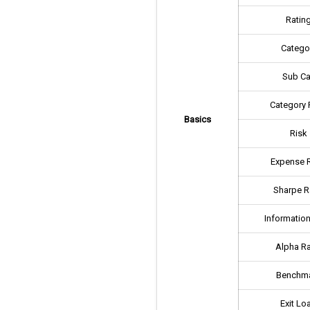
Ratin
Catego
Sub Ca
Category 
Basics
Risk
Expense R
Sharpe R
Information
Alpha Ra
Benchm
Exit Lo