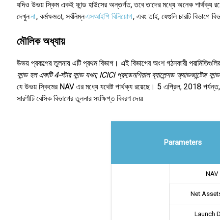
যদিও উভয় স্কিম একই ফান্ড হাউসের অন্তর্গত, তবে তাদের মধ্যে অনেক পার্থক্য রয়েছ
দেখুন
না
, কর্মক্ষমতা, সর্বনিম্ন
এসআইপি বিনিয়োগ
, এবং তাই, যেগুলি চারটি বিভাগে বিভ
মৌলিক অধ্যায়
উভয় প্রকল্পের তুলনায় এটি প্রথম বিভাগ। এই বিভাগের অংশ গঠনকারী পরামিতিগুলির 
ফান্ড হল একটি 4-স্টার ফান্ড যখন; ICICI প্রুডেনশিয়াল ব্যালেন্সড অ্যাডভান্টেজ ফান
যে উভয় স্কিমের NAV এর মধ্যে যথেষ্ট পার্থক্য রয়েছে। 5 এপ্রিল, 2018 পর্যন্ত,
সারণীটি বেসিক বিভাগের তুলনার সংক্ষিপ্ত বিবরণ দেয়৷
Parameters
NAV
Net Assets
Launch 