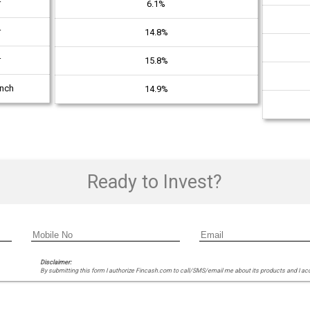
r
6.1%
r
14.8%
r
15.8%
unch
14.9%
Ready to Invest?
Disclaimer:
By submitting this form I authorize Fincash.com to call/SMS/email me about its products and I ac