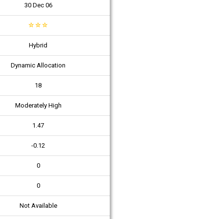
30 Dec 06
☆
☆
☆
Hybrid
Dynamic Allocation
18
Moderately High
1.47
-0.12
0
0
Not Available