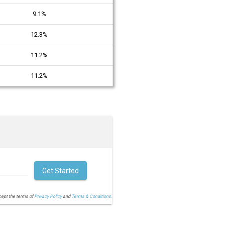
9.1%
12.3%
11.2%
11.2%
Get Started
cept the terms of
Privacy Policy
and
Terms & Conditions.