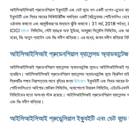
আইসিআইসিআই প্রুডেনশিয়াল ইক্যুইটি এবং ডেট ফান্ড হল একটি ওপেন-এন্ডেড ব্যালে
ইক্যুইটি এবং স্থির আয়ের সিকিউরিটিজ সমন্বিত একটি বৈচিত্র্যময় পোর্টফোলিও থেকে বর
ওঠানামা কমানো এবং বহুমুখীকরণের মাধ্যমে ঝুঁকি কমানো। 31 মার্চ, 2018 পর্যন্ত, ICI
ICICI
ব্যাংক
লিমিটেড, স্টেট ব্যাঙ্ক অফ ইন্ডিয়া, অম্বুজা সিমেন্টস লিমিটেড, 
নরেন, মিঃ অতুল প্যাটেল এবং মিঃ মনীশ বান্থিয়া। এর মধ্যে, জনাব মনীশ বান্থিয়া ন
আইসিআইসিআই প্রুডেনশিয়াল ব্যালেন্সড অ্যাডভান্টেজ ফ
আইসিআইসিআই প্রুডেনশিয়াল ব্যালেন্সড অ্যাডভান্টেজ ফান্ডও আইসিআইসিআই প্রুডে
হয়েছিল। আইসিআইসিআই প্রুডেনশিয়াল ব্যালেন্সড অ্যাডভান্টেজ ফান্ড ক্রিসিল হা
স্কিমটির লক্ষ্য নিরাপত্তার সাথে বৃদ্ধির জন্য
বিনিয়োগ
ইক্যুইটি এবং স্থির আয়ের উপ
পোর্টফোলিওতে আইশার মোটরস লিমিটেড, অ্যাপোলো টায়ারস লিমিটেড, এইচডিএফসি ব্যাঙ
লিমিটেডের মতো অসংখ্য স্টক রয়েছে। আইসিআইসিআই প্রুডেনশিয়াল ব্যালেন্সড অ্যাডভ
এবং মিঃ মনীশ বান্থিয়া।
আইসিআইসিআই প্রুডেন্সিয়াল ইক্যুইটি এবং ডেট ফান্ড ব