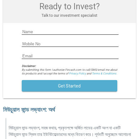
Ready to Invest?
Talk to our investment specialist
Disclaimer:
By submitting this form I authorize Fincash.com to call/SMS/email me about
its products and I accept the terms of
Privacy Policy
and
Terms & Conditions.
Get Started
মিউচুয়াল ফান্ড লভ্যাংশ: অর্থ
মিউচুয়াল ফান্ড লভ্যাংশ, সহজ কথায়, প্রকৃতপক্ষে অর্জিত লাভের একটি অংশ যা একটি
মিউচুয়াল ফান্ড স্কিম তার ইউনিটহোল্ডারদের মধ্যে বিতরণ করে। পূর্ববর্তী অনুচ্ছেদে আলোচনা