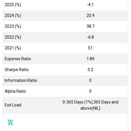
2025 (%)
-4.1
2024 (%)
20.9
2023 (%)
38.7
2022 (%)
-6.8
2021 (%)
51
Expense Ratio
1.89
Sharpe Ratio
0.2
Information Ratio
0
Alpha Ratio
0
0-365 Days (1%),365 Days and
Exit Load
above(NIL)
add_shopping_cart