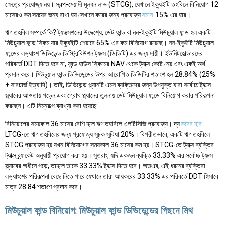
ক্ষেত্রে প্রযোজ্য নয়। স্বল্প-মেয়াদী মূলধন লাভ (STCG), যেখানে ইক্যুইটি তহবিলে বিনিয়োগ 12
মাসেরও কম সময়ের জন্য রাখা হয় সেখানে করের জন্য প্রযোজ্য
সমান
15% এর হার।
ঋণ তহবিল সম্পর্কে কি? ট্যাক্সেশনের উদ্দেশ্যে, ডেট ফান্ড বা নন-ইকুইটি মিউচুয়াল ফান্ড হল একটি
মিউচুয়াল ফান্ড স্কিম যার ইক্যুইটি শেয়ারে 65% এর কম বিনিয়োগ রয়েছে। নন-ইকুইটি মিউচুয়াল
ফান্ডের লভ্যাংশ ডিভিডেন্ড ডিস্ট্রিবিউশন ট্যাক্স (ডিডিটি) এর জন্য দায়ী। ইউনিটহোল্ডারদের
পরিবর্তে DDT দিতে হবে না, ফান্ড হাউস স্কিমের NAV থেকে ট্যাক্স কেটে নেয় এবং একই অর্থ
প্রদান করে। মিউচুয়াল ফান্ড ডিভিডেন্ডের উপর আরোপিত ডিডিটির শতাংশ হল 28.84% (25%
+ সারচার্জ ইত্যাদি)। তাই, ডিভিডেন্ড প্ল্যানটি এমন ব্যক্তিদের জন্য উপযুক্ত যারা সর্বোচ্চ ট্যাক্স
স্ল্যাবের আওতায় পড়েন এবং গ্রোথ প্ল্যানের তুলনায় ডেট মিউচুয়াল ফান্ডে বিনিয়োগ করার পরিকল্পনা
করছেন। এটি নিম্নরূপ ব্যাখ্যা করা হয়েছে:
বিনিয়োগের সময়কাল 36 মাসের বেশি হলে ঋণ তহবিলে এলটিসিজি প্রযোজ্য। দ্য
করের হার
LTCG-তে ঋণ তহবিলের জন্য প্রযোজ্য সূচক সুবিধা 20%। বিপরীতভাবে, একটি ঋণ তহবিলে
STCG প্রযোজ্য হয় যখন বিনিয়োগের সময়কাল 36 মাসের কম হয়। STCG-তে ট্যাক্স ব্যক্তির
ট্যাক্স ব্র্যাকেট অনুযায়ী প্রয়োগ করা হয়। সুতরাং, যদি একজন ব্যক্তি 33.33% এর সর্বোচ্চ ট্যাক্স
স্ল্যাবের অধীনে পড়ে, তাহলে তাকে 33.33% ট্যাক্স দিতে হবে। অতএব, এই ধরনের ব্যক্তিরা
লভ্যাংশের পরিকল্পনা বেছে নিতে পারে যেখানে তারা আয়করের 33.33% এর পরিবর্তে DDT হিসাবে
মাত্র 28.84 শতাংশ প্রদান করে।
মিউচুয়াল ফান্ড বিনিয়োগ: মিউচুয়াল ফান্ড ডিভিডেন্ডের পিছনে মিথ