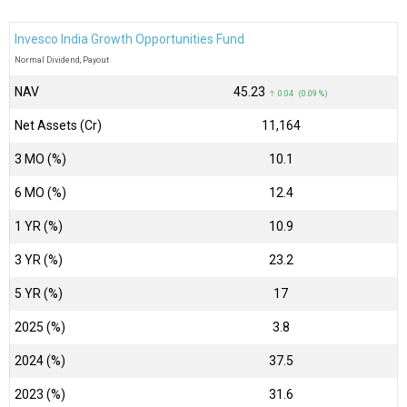
Invesco India Growth Opportunities Fund
Normal Dividend, Payout
NAV
₹45.23
↑ 0.04 (0.09 %)
Net Assets (Cr)
₹11,164
3 MO (%)
10.1
6 MO (%)
12.4
1 YR (%)
10.9
3 YR (%)
23.2
5 YR (%)
17
2025 (%)
3.8
2024 (%)
37.5
2023 (%)
31.6