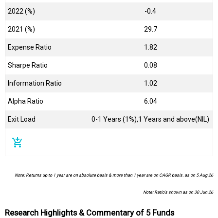
2022 (%)
-0.4
2021 (%)
29.7
Expense Ratio
1.82
Sharpe Ratio
0.08
Information Ratio
1.02
Alpha Ratio
6.04
Exit Load
0-1 Years (1%),1 Years and above(NIL)
add_shopping_cart
Note: Returns up to 1 year are on absolute basis & more than 1 year are on CAGR basis. as on 5 Aug 26
Note: Ratio's shown as on 30 Jun 26
Research Highlights & Commentary of 5 Funds