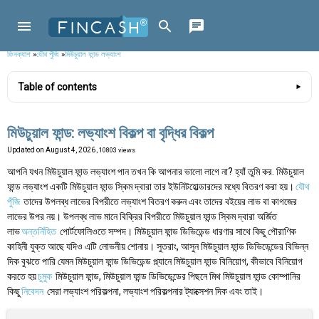
ফিনক্যাশ
»
যৌথ পুঁজি
»
মিউচুয়াল ফান্ড লভ্যাংশ
Table of contents
মিউচুয়াল ফান্ড: লভ্যাংশ বিকল্প বা বৃদ্ধির বিকল্প
Updated on
August 4, 2026
, 10803 views
আপনি যখন মিউচুয়াল ফান্ড লভ্যাংশ পান তখন কি আপনার ভালো লাগে না? হ্যাঁ তুমি কর. মিউচুয়াল
ফান্ড লভ্যাংশ একটি মিউচুয়াল ফান্ড স্কিম দ্বারা তার ইউনিটহোল্ডারদের মধ্যে বিতরণ করা হয়।
যৌথ
পুঁজি
তাদের উপলব্ধ লাভের বিপরীতে লভ্যাংশ বিতরণ করুন এবং তাদের বইয়ের লাভ বা কাগজের
লাভের উপর নয়। উপলব্ধ লাভ মানে বিক্রির বিপরীতে মিউচুয়াল ফান্ড স্কিম দ্বারা অর্জিত
লাভ
অন্তর্নিহিত
পোর্টফোলিওতে সম্পদ। মিউচুয়াল ফান্ড ডিভিডেন্ড ধারণার সাথে কিছু পৌরাণিক
কাহিনী যুক্ত আছে যদিও এটি লোভনীয় শোনায়। সুতরাং, আসুন মিউচুয়াল ফান্ড ডিভিডেন্ডের বিভিন্ন
দিক বুঝতে পারি যেমন মিউচুয়াল ফান্ড ডিভিডেন্ড প্ল্যানে মিউচুয়াল ফান্ড বিনিয়োগ, কীভাবে বিনিয়োগ
করতে হয়
চুমুক
মিউচুয়াল ফান্ড, মিউচুয়াল ফান্ড ডিভিডেন্ডের পিছনে মিথ মিউচুয়াল ফান্ড কোম্পানির
কিছু
নিবেদন
সেরা লভ্যাংশ পরিকল্পনা, লভ্যাংশ পরিকল্পনার ট্যাক্সেশন দিক এবং তাই।