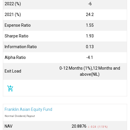
2022 (%)
-6
2021 (%)
24.2
Expense Ratio
1.55
Sharpe Ratio
1.93
Information Ratio
0.13
Alpha Ratio
-4.1
0-12 Months (1%),12 Months and
Exit Load
above(NIL)
add_shopping_cart
Franklin Asian Equity Fund
Normal Dividend, Payout
NAV
₹20.8876
↓ -0.24 (-1.13 %)