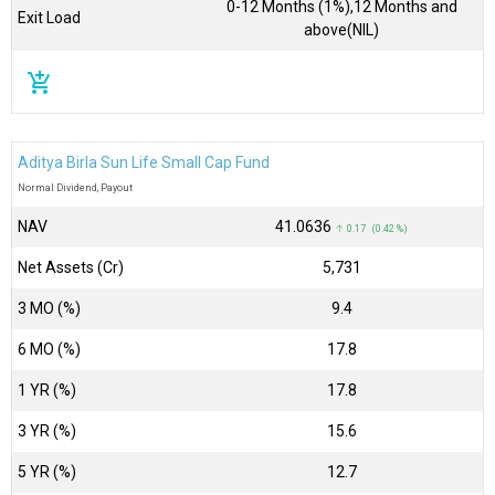
0-12 Months (1%),12 Months and
Exit Load
above(NIL)
add_shopping_cart
Aditya Birla Sun Life Small Cap Fund
Normal Dividend, Payout
NAV
₹41.0636
↑ 0.17 (0.42 %)
Net Assets (Cr)
₹5,731
3 MO (%)
9.4
6 MO (%)
17.8
1 YR (%)
17.8
3 YR (%)
15.6
5 YR (%)
12.7