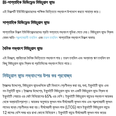
BI-সাপ্তাহিক ডিভিডেন্ড মিউচুয়াল ফান্ড
এই বিকল্পটি ইউনিটহোল্ডারদের পাক্ষিক ভিত্তিতে লভ্যাংশ উপভোগ করতে সাহায্য করে।
সাপ্তাহিক ডিভিডেন্ড মিউচুয়াল ফান্ড
সাপ্তাহিক বিকল্প ইউনিটহোল্ডারদের প্রতি সপ্তাহে লভ্যাংশ সুবিধা পেতে দেয়। মিউচুয়াল ফান্ড স্কিম
যেমন অতি-
স্বল্পমেয়াদী তহবিল
এবং
তরল তহবিল
সাপ্তাহিক লভ্যাংশ বিকল্প অফার.
দৈনিক লভ্যাংশ মিউচুয়াল ফান্ড
এই বিকল্পে, ব্যক্তিরা দৈনিক ভিত্তিতে লভ্যাংশ পায়। তরল তহবিল এবং অন্যান্য ঋণ তহবিল হল
কিছু মিউচুয়াল ফান্ড স্কিম যা প্রতিদিনের লভ্যাংশ দিতে পারে।
মিউচুয়াল ফান্ড লভ্যাংশের উপর কর প্রযোজ্য
ট্যাক্সের উদ্দেশ্যে, মিউচুয়াল ফান্ডগুলিকে দুটি বিভাগে শ্রেণীবদ্ধ করা হয়, যথা, ইক্যুইটি ফান্ড এবং
নন-ইকুইটি ফান্ড। ট্যাক্সের উদ্দেশ্যে, ইক্যুইটি মিউচুয়াল ফান্ড হল একটি মিউচুয়াল ফান্ড স্কিম যা
ইক্যুইটি শেয়ারে এর মোট বিনিয়োগের 65% এর বেশি। ইক্যুইটি মিউচুয়াল ফান্ডের লভ্যাংশ আয়কর
থেকে অব্যাহতিপ্রাপ্ত। আয়কর অনুসারে মূলধন লাভ দীর্ঘমেয়াদী মূলধন লাভ এবং স্বল্পমেয়াদী মূলধন
লাভের মধ্যে শ্রেণীবদ্ধ করা হয়। দীর্ঘমেয়াদী মূলধন লাভ (LTCG) মানে ইক্যুইটি মিউচুয়াল ফান্ডে
12 মাসের বেশি সময় ধরে রাখা কোনো বিনিয়োগ। ইক্যুইটি ফান্ডে দীর্ঘমেয়াদী মূলধন লাভ করের