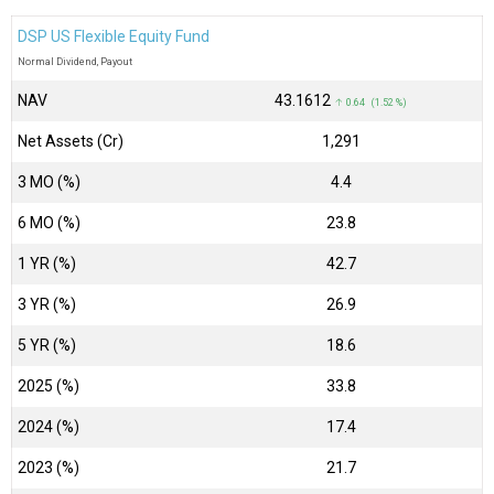
DSP US Flexible Equity Fund
Normal Dividend, Payout
NAV
₹43.1612
↑ 0.64 (1.52 %)
Net Assets (Cr)
₹1,291
3 MO (%)
4.4
6 MO (%)
23.8
1 YR (%)
42.7
3 YR (%)
26.9
5 YR (%)
18.6
2025 (%)
33.8
2024 (%)
17.4
2023 (%)
21.7