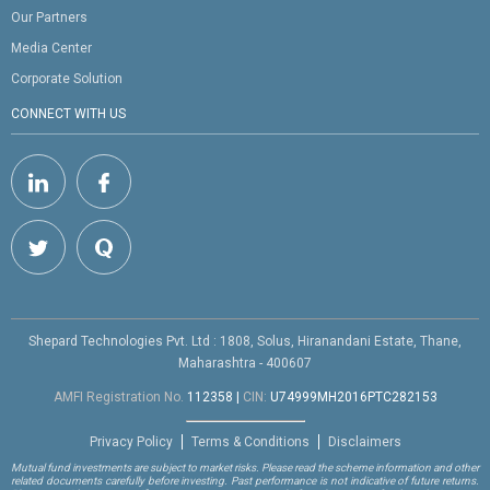
Our Partners
Media Center
Corporate Solution
CONNECT WITH US
Shepard Technologies Pvt. Ltd : 1808, Solus, Hiranandani Estate, Thane,
Maharashtra - 400607
AMFI Registration No.
112358
|
CIN:
U74999MH2016PTC282153
Privacy Policy
Terms & Conditions
Disclaimers
Mutual fund investments are subject to market risks. Please read the scheme information and other
related documents carefully before investing. Past performance is not indicative of future returns.