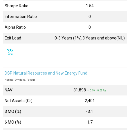
Sharpe Ratio
1.54
Information Ratio
0
Alpha Ratio
0
Exit Load
0-3 Years (1%),3 Years and above(NIL)
add_shopping_cart
DSP Natural Resources and New Energy Fund
Normal Dividend, Payout
NAV
₹31.898
↑ 0.19 (0.59 %)
Net Assets (Cr)
₹2,401
3 MO (%)
-3.1
6 MO (%)
1.7