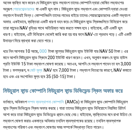
অনেক ব্যক্তি মনে করেন যে মিউচুয়াল ফান্ড লভ্যাংশ তাদের কোম্পানি দ্বারা ঘোষিত লভ্যাংশের
অনুরূপ
শেয়ারহোল্ডারদের
যা একটি ভুল নাম। মিউচুয়াল ফান্ড লভ্যাংশ এবং কোম্পানি দ্বারা দেওয়া
লভ্যাংশ উভয়ই ভিন্ন। কোম্পানিগুলি তাদের লাভের বাইরে তাদের শেয়ারহোল্ডারদের একটি লভ্যাংশ
অফার. একইভাবে, ব্যক্তিরা একটি ধারণা বহন করে যে মিউচুয়াল ফান্ড স্কিমগুলিতে বিনিয়োগ করে
তারা ফান্ডের NAV বৃদ্ধির সাথে অতিরিক্ত আয় করতে সক্ষম হবে। যাইহোক, এটি একটি ভুল
ধারণা। যাইহোক, এটি বিনিয়োগ থেকেই জারি করা হয় যার ফলে NAV-তে প্রভাব পড়ে। এটি একটি
উদাহরণ দিয়ে ব্যাখ্যা করা যেতে পারে।
ধরে নিন আপনার 10 আছে,
000
টাকা মূল্যের মিউচুয়াল ফান্ড ইউনিট যার NAV 50 টাকা। এর
মানে আপনি মিউচুয়াল ফান্ড স্কিমে 200 ইউনিট ধারণ করেন। এখন, অনুমান করুন যে ফান্ড হাউস
প্রতি ইউনিট 15 টাকা লভ্যাংশ ঘোষণা করেছে। অতএব, আপনি যে লভ্যাংশ পাবেন তা হল 3,000
টাকা। ফলস্বরূপ, দ
মোট মূল্য
NAV হবে 7,000 টাকা। লভ্যাংশ বিতরণের কারণে, NAV কমাতে
হবে এবং এর সংশোধিত মূল্য হবে 35 (50-15) টাকা।
মিউচুয়াল ফান্ড কোম্পানি মিউচুয়াল ফান্ড ডিভিডেন্ড স্কিম অফার করে
বর্তমানে, অধিকাংশ
সম্পদ ব্যবস্থাপনা কোম্পানি
(AMCs) বা মিউচুয়াল ফান্ড কোম্পানি মিউচুয়াল
ফান্ড স্কিম ডিভিডেন্ড স্কিম অফার করছে। যারা তাদের মিউচুয়াল ফান্ড বিনিয়োগে নিয়মিত রিটার্ন
আশা করে তারা মিউচুয়াল ফান্ড ডিভিডেন্ড প্ল্যান বেছে নেয়। যাইহোক, ব্যক্তিদের মনে রাখা উচিত যে
লভ্যাংশ ঘোষণা করার একমাত্র অধিকার তহবিল ব্যবস্থাপকের রয়েছে। তহবিল ব্যবস্থাপক
লভ্যাংশের পরিমাণ এবং লভ্যাংশ ঘোষণার সময় সম্পর্কে সিদ্ধান্ত নিতে পারেন।