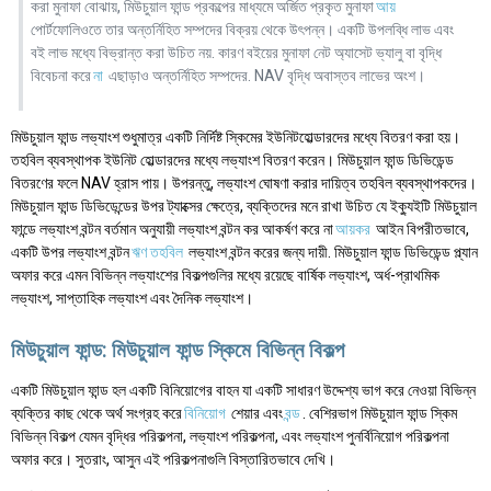
করা মুনাফা বোঝায়, মিউচুয়াল ফান্ড প্রকল্পের মাধ্যমে অর্জিত প্রকৃত মুনাফা
আয়
পোর্টফোলিওতে তার অন্তর্নিহিত সম্পদের বিক্রয় থেকে উৎপন্ন। একটি উপলব্ধি লাভ এবং
বই লাভ মধ্যে বিভ্রান্ত করা উচিত নয়. কারণ বইয়ের মুনাফা নেট অ্যাসেট ভ্যালু বা বৃদ্ধি
বিবেচনা করে
না
এছাড়াও অন্তর্নিহিত সম্পদের. NAV বৃদ্ধি অবাস্তব লাভের অংশ।
মিউচুয়াল ফান্ড লভ্যাংশ শুধুমাত্র একটি নির্দিষ্ট স্কিমের ইউনিটহোল্ডারদের মধ্যে বিতরণ করা হয়।
তহবিল ব্যবস্থাপক ইউনিট হোল্ডারদের মধ্যে লভ্যাংশ বিতরণ করেন। মিউচুয়াল ফান্ড ডিভিডেন্ড
বিতরণের ফলে NAV হ্রাস পায়। উপরন্তু, লভ্যাংশ ঘোষণা করার দায়িত্ব তহবিল ব্যবস্থাপকদের।
মিউচুয়াল ফান্ড ডিভিডেন্ডের উপর ট্যাক্সের ক্ষেত্রে, ব্যক্তিদের মনে রাখা উচিত যে ইক্যুইটি মিউচুয়াল
ফান্ডে লভ্যাংশ বন্টন বর্তমান অনুযায়ী লভ্যাংশ বন্টন কর আকর্ষণ করে না
আয়কর
আইন বিপরীতভাবে,
একটি উপর লভ্যাংশ বন্টন
ঋণ তহবিল
লভ্যাংশ বন্টন করের জন্য দায়ী. মিউচুয়াল ফান্ড ডিভিডেন্ড প্ল্যান
অফার করে এমন বিভিন্ন লভ্যাংশের বিকল্পগুলির মধ্যে রয়েছে বার্ষিক লভ্যাংশ, অর্ধ-প্রাথমিক
লভ্যাংশ, সাপ্তাহিক লভ্যাংশ এবং দৈনিক লভ্যাংশ।
মিউচুয়াল ফান্ড: মিউচুয়াল ফান্ড স্কিমে বিভিন্ন বিকল্প
একটি মিউচুয়াল ফান্ড হল একটি বিনিয়োগের বাহন যা একটি সাধারণ উদ্দেশ্য ভাগ করে নেওয়া বিভিন্ন
ব্যক্তির কাছ থেকে অর্থ সংগ্রহ করে
বিনিয়োগ
শেয়ার এবং
বন্ড
. বেশিরভাগ মিউচুয়াল ফান্ড স্কিম
বিভিন্ন বিকল্প যেমন বৃদ্ধির পরিকল্পনা, লভ্যাংশ পরিকল্পনা, এবং লভ্যাংশ পুনর্বিনিয়োগ পরিকল্পনা
অফার করে। সুতরাং, আসুন এই পরিকল্পনাগুলি বিস্তারিতভাবে দেখি।