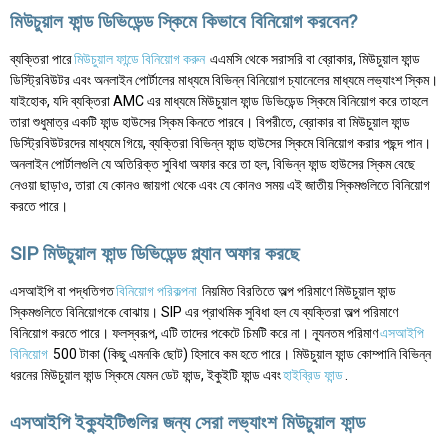
মিউচুয়াল ফান্ড ডিভিডেন্ড স্কিমে কিভাবে বিনিয়োগ করবেন?
ব্যক্তিরা পারে
মিউচুয়াল ফান্ডে বিনিয়োগ করুন
এএমসি থেকে সরাসরি বা ব্রোকার, মিউচুয়াল ফান্ড
ডিস্ট্রিবিউটর এবং অনলাইন পোর্টালের মাধ্যমে বিভিন্ন বিনিয়োগ চ্যানেলের মাধ্যমে লভ্যাংশ স্কিম।
যাইহোক, যদি ব্যক্তিরা AMC এর মাধ্যমে মিউচুয়াল ফান্ড ডিভিডেন্ড স্কিমে বিনিয়োগ করে তাহলে
তারা শুধুমাত্র একটি ফান্ড হাউসের স্কিম কিনতে পারবে। বিপরীতে, ব্রোকার বা মিউচুয়াল ফান্ড
ডিস্ট্রিবিউটরদের মাধ্যমে গিয়ে, ব্যক্তিরা বিভিন্ন ফান্ড হাউসের স্কিমে বিনিয়োগ করার পছন্দ পান।
অনলাইন পোর্টালগুলি যে অতিরিক্ত সুবিধা অফার করে তা হল, বিভিন্ন ফান্ড হাউসের স্কিম বেছে
নেওয়া ছাড়াও, তারা যে কোনও জায়গা থেকে এবং যে কোনও সময় এই জাতীয় স্কিমগুলিতে বিনিয়োগ
করতে পারে।
SIP মিউচুয়াল ফান্ড ডিভিডেন্ড প্ল্যান অফার করছে
এসআইপি বা পদ্ধতিগত
বিনিয়োগ পরিকল্পনা
নিয়মিত বিরতিতে অল্প পরিমাণে মিউচুয়াল ফান্ড
স্কিমগুলিতে বিনিয়োগকে বোঝায়। SIP এর প্রাথমিক সুবিধা হল যে ব্যক্তিরা অল্প পরিমাণে
বিনিয়োগ করতে পারে। ফলস্বরূপ, এটি তাদের পকেটে চিমটি করে না। ন্যূনতম পরিমাণ
এসআইপি
বিনিয়োগ
500 টাকা (কিছু এমনকি ছোট) হিসাবে কম হতে পারে। মিউচুয়াল ফান্ড কোম্পানি বিভিন্ন
ধরনের মিউচুয়াল ফান্ড স্কিমে যেমন ডেট ফান্ড, ইকুইটি ফান্ড এবং
হাইব্রিড ফান্ড
.
এসআইপি ইক্যুইটিগুলির জন্য সেরা লভ্যাংশ মিউচুয়াল ফান্ড