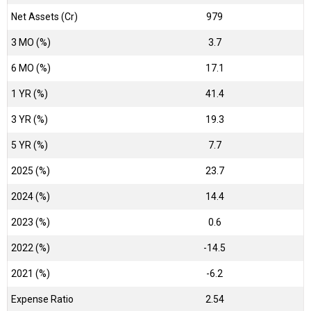
Net Assets (Cr)
₹979
3 MO (%)
3.7
6 MO (%)
17.1
1 YR (%)
41.4
3 YR (%)
19.3
5 YR (%)
7.7
2025 (%)
23.7
2024 (%)
14.4
2023 (%)
0.6
2022 (%)
-14.5
2021 (%)
-6.2
Expense Ratio
2.54