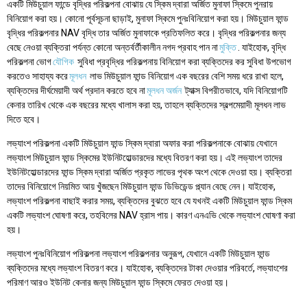
একটি মিউচুয়াল ফান্ডে বৃদ্ধির পরিকল্পনা বোঝায় যে স্কিম দ্বারা অর্জিত মুনাফা স্কিমে পুনরায়
বিনিয়োগ করা হয়। কোনো পূর্বসূচনা ছাড়াই, মুনাফা স্কিমে পুনঃবিনিয়োগ করা হয়। মিউচুয়াল ফান্ড
বৃদ্ধির পরিকল্পনার NAV বৃদ্ধি তার অর্জিত মুনাফাকে প্রতিফলিত করে। বৃদ্ধির পরিকল্পনার জন্য
বেছে নেওয়া ব্যক্তিরা পর্যন্ত কোনো অন্তর্বর্তীকালীন নগদ প্রবাহ পান না
মুক্তি
. যাইহোক, বৃদ্ধি
পরিকল্পনা ভোগ
যৌগিক
সুবিধা প্রবৃদ্ধির পরিকল্পনায় বিনিয়োগ করা ব্যক্তিদের কর সুবিধা উপভোগ
করতেও সাহায্য করে
মূলধন
লাভ মিউচুয়াল ফান্ড বিনিয়োগ এক বছরের বেশি সময় ধরে রাখা হলে,
ব্যক্তিদের দীর্ঘমেয়াদী অর্থ প্রদান করতে হবে না
মূলধন অর্জন
ট্যাক্স বিপরীতভাবে, যদি বিনিয়োগটি
কেনার তারিখ থেকে এক বছরের মধ্যে খালাস করা হয়, তাহলে ব্যক্তিদের স্বল্পমেয়াদী মূলধন লাভ
দিতে হবে।
লভ্যাংশ পরিকল্পনা একটি মিউচুয়াল ফান্ড স্কিম দ্বারা অফার করা পরিকল্পনাকে বোঝায় যেখানে
লভ্যাংশ মিউচুয়াল ফান্ড স্কিমের ইউনিটহোল্ডারদের মধ্যে বিতরণ করা হয়। এই লভ্যাংশ তাদের
ইউনিটহোল্ডারদের ফান্ড স্কিম দ্বারা অর্জিত প্রকৃত লাভের পৃথক অংশ থেকে দেওয়া হয়। ব্যক্তিরা
তাদের বিনিয়োগে নিয়মিত আয় খুঁজছেন মিউচুয়াল ফান্ড ডিভিডেন্ড প্ল্যান বেছে নেন। যাইহোক,
লভ্যাংশ পরিকল্পনা বাছাই করার সময়, ব্যক্তিদের বুঝতে হবে যে যখনই একটি মিউচুয়াল ফান্ড স্কিম
একটি লভ্যাংশ ঘোষণা করে, তহবিলের NAV হ্রাস পায়। কারণ এনএভি থেকে লভ্যাংশ ঘোষণা করা
হয়।
লভ্যাংশ পুনঃবিনিয়োগ পরিকল্পনা লভ্যাংশ পরিকল্পনার অনুরূপ, যেখানে একটি মিউচুয়াল ফান্ড
ব্যক্তিদের মধ্যে লভ্যাংশ বিতরণ করে। যাইহোক, ব্যক্তিদের টাকা দেওয়ার পরিবর্তে, লভ্যাংশের
পরিমাণ আরও ইউনিট কেনার জন্য মিউচুয়াল ফান্ড স্কিমে ফেরত দেওয়া হয়।