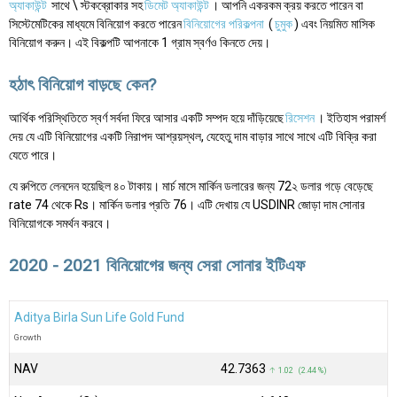
অ্যাকাউন্ট
সাথে \ স্টকব্রোকার সহ
ডিমেট অ্যাকাউন্ট
। আপনি একরকম ক্রয় করতে পারেন বা
সিস্টেমেটিকের মাধ্যমে বিনিয়োগ করতে পারেন
বিনিয়োগের পরিকল্পনা
(
চুমুক
) এবং নিয়মিত মাসিক
বিনিয়োগ করুন। এই বিকল্পটি আপনাকে 1 গ্রাম স্বর্ণও কিনতে দেয়।
হঠাৎ বিনিয়োগ বাড়ছে কেন?
আর্থিক পরিস্থিতিতে স্বর্ণ সর্বদা ফিরে আসার একটি সম্পদ হয়ে দাঁড়িয়েছে
রিসেশন
। ইতিহাস পরামর্শ
দেয় যে এটি বিনিয়োগের একটি নিরাপদ আশ্রয়স্থল, যেহেতু দাম বাড়ার সাথে সাথে এটি বিক্রি করা
যেতে পারে।
যে রুপিতে লেনদেন হয়েছিল ৪০ টাকায়। মার্চ মাসে মার্কিন ডলারের জন্য 72২ ডলার গড়ে বেড়েছে
rate 74 থেকে Rs। মার্কিন ডলার প্রতি 76। এটি দেখায় যে USDINR জোড়া দাম সোনার
বিনিয়োগকে সমর্থন করবে।
2020 - 2021 বিনিয়োগের জন্য সেরা সোনার ইটিএফ
Aditya Birla Sun Life Gold Fund
Growth
NAV
₹42.7363
↑ 1.02 (2.44 %)