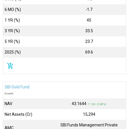
6 MO (%)
-1.7
1 YR (%)
45
3 YR (%)
33.5
5 YR (%)
23.7
2025 (%)
69.6
add_shopping_cart
SBI Gold Fund
Growth
NAV
₹43.1644
↑ 1.04 (2.48 %)
Net Assets (Cr)
₹15,294
SBI Funds Management Private
AMC