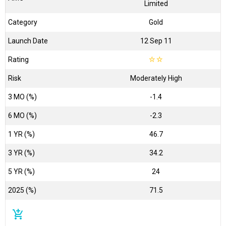
Limited
Category
Gold
Launch Date
12 Sep 11
Rating
☆
☆
Risk
Moderately High
3 MO (%)
-1.4
6 MO (%)
-2.3
1 YR (%)
46.7
3 YR (%)
34.2
5 YR (%)
24
2025 (%)
71.5
add_shopping_cart