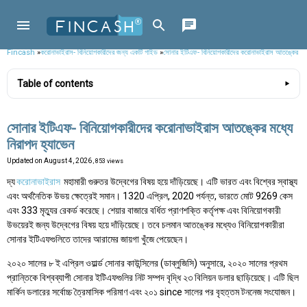
Fincash
»
করোনাভাইরাস- বিনিয়োগকারীদের জন্য একটি গাইড
»
সোনার ইটিএফ- বিনিয়োগকারীদের করোনাভাইরাস আতঙ্কের মধ্য
Table of contents
সোনার ইটিএফ- বিনিয়োগকারীদের করোনাভাইরাস আতঙ্কের মধ্যে
নিরাপদ হ্যাভেন
Updated on
August 4, 2026
, 853 views
দ্য
করোনাভাইরাস
মহামারী গুরুতর উদ্বেগের বিষয় হয়ে দাঁড়িয়েছে। এটি ভারত এবং বিশ্বের স্বাস্থ্য
এবং অর্থনৈতিক উভয় ক্ষেত্রেই সমান। 1320 এপ্রিল, 2020 পর্যন্ত, ভারতে মোট 9269 কেস
এবং 333 মৃত্যুর রেকর্ড করেছে। শেয়ার বাজারে বর্ধিত প্রাণশক্তি কর্তৃপক্ষ এবং বিনিয়োগকারী
উভয়েরই জন্য উদ্বেগের বিষয় হয়ে দাঁড়িয়েছে। তবে চলমান আতঙ্কের মধ্যেও বিনিয়োগকারীরা
সোনার ইটিএফগুলিতে তাদের আরামের জায়গা খুঁজে পেয়েছেন।
২০২০ সালের ৮ ই এপ্রিল ওয়ার্ল্ড সোনার কাউন্সিলের (ডাব্লুজিসি) অনুসারে, ২০২০ সালের প্রথম
প্রান্তিকে বিশ্বব্যাপী সোনার ইটিএফগুলির নিট সম্পদ বৃদ্ধি ২৩ বিলিয়ন ডলার ছাড়িয়েছে। এটি ছিল
মার্কিন ডলারের সর্বোচ্চ ত্রৈমাসিক পরিমাণ এবং ২০১ since সালের পর বৃহত্তম টননেজ সংযোজন।