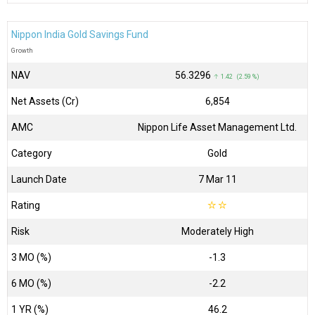
Nippon India Gold Savings Fund
Growth
NAV
₹56.3296
↑ 1.42 (2.59 %)
Net Assets (Cr)
₹6,854
AMC
Nippon Life Asset Management Ltd.
Category
Gold
Launch Date
7 Mar 11
Rating
☆
☆
Risk
Moderately High
3 MO (%)
-1.3
6 MO (%)
-2.2
1 YR (%)
46.2