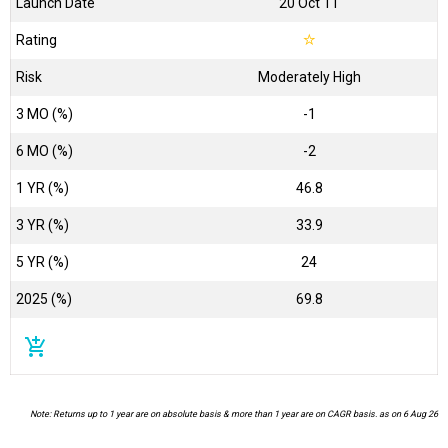
Launch Date
20 Oct 11
Rating
☆
Risk
Moderately High
3 MO (%)
-1
6 MO (%)
-2
1 YR (%)
46.8
3 YR (%)
33.9
5 YR (%)
24
2025 (%)
69.8
add_shopping_cart
Note: Returns up to 1 year are on absolute basis & more than 1 year are on CAGR basis. as on 6 Aug 26