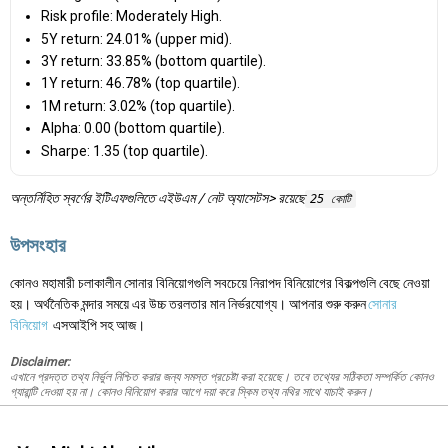
Risk profile: Moderately High.
5Y return: 24.01% (upper mid).
3Y return: 33.85% (bottom quartile).
1Y return: 46.78% (top quartile).
1M return: 3.02% (top quartile).
Alpha: 0.00 (bottom quartile).
Sharpe: 1.35 (top quartile).
অন্তর্নিহিত স্বর্ণের ইটিএফগুলিতে এইউএম / নেট অ্যাসেটস> রয়েছে
25 কোটি
উপসংহার
কোনও মহামারী চলাকালীন সোনার বিনিয়োগগুলি সবচেয়ে নিরাপদ বিনিয়োগের বিকল্পগুলি বেছে নেওয়া
হয়। অর্থনৈতিক মন্দার সময়ে এর উচ্চ তরলতার মান নির্ভরযোগ্য। আপনার শুরু করুন
সোনার
বিনিয়োগ
এসআইপি সহ আজ।
Disclaimer:
এখানে প্রদত্ত তথ্য নির্ভুল নিশ্চিত করার জন্য সমস্ত প্রচেষ্টা করা হয়েছে। তবে তথ্যের সঠিকতা সম্পর্কিত কোনও
গ্যারান্টি দেওয়া হয় না। কোনও বিনিয়োগ করার আগে দয়া করে স্কিম তথ্য নথির সাথে যাচাই করুন।