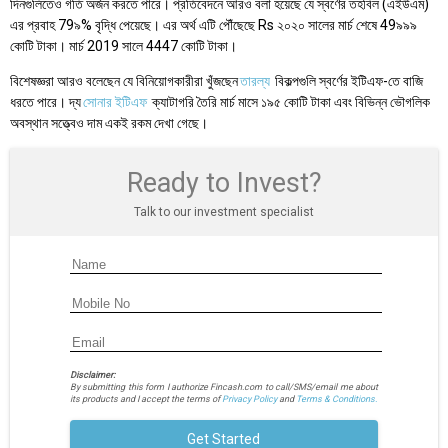
দিনগুলিতেও গতি অর্জন করতে পারে। প্রতিবেদনে আরও বলা হয়েছে যে স্বর্ণের তহবিল (এইউএম)
এর প্রবাহ 79৯% বৃদ্ধি পেয়েছে। এর অর্থ এটি পৌঁছেছে Rs ২০২০ সালের মার্চ শেষে 49৯৯৯
কোটি টাকা। মার্চ 2019 সালে 4447 কোটি টাকা।
বিশেষজ্ঞরা আরও বলেছেন যে বিনিয়োগকারীরা খুঁজছেন
তারল্য
বিকল্পগুলি স্বর্ণের ইটিএফ-তে বাজি
ধরতে পারে। দ্য
সোনার ইটিএফ
ক্যাটাগরি তৈরি মার্চ মাসে ১৯৫ কোটি টাকা এবং বিভিন্ন ভৌগলিক
অবস্থান সত্ত্বেও দাম একই রকম দেখা গেছে।
Ready to Invest?
Talk to our investment specialist
Disclaimer:
By submitting this form I authorize Fincash.com to call/SMS/email me about
its products and I accept the terms of
Privacy Policy
and
Terms & Conditions.
Get Started