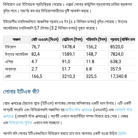
বিনিয়োগ এবং ইতিবাচক প্রতিক্রিয়া পেয়েছে। ওয়ার্ল্ড সোনার কাউন্সিল প্রত্যাশায় চাহিদা ক্রমাগত
বৃদ্ধি পাবে। স্বর্ণের কম হার বিনিয়োগকারীদের দৃষ্টি আকর্ষণ করছে।
ইউরোপীয় তহবিলগুলিতে আঞ্চলিক প্রবাহ ৮৪ টন (৪.৪ বিলিয়ন ডলার) বৃদ্ধি পেয়েছে। উত্তর
আমেরিকার তহবিলগুলি 57 টোনার (3.2 বিলিয়ন ডলার) যুক্ত করেছে।
অঞ্চল
মোট এএএম (বিএন)
হোল্ডিংস (টনস)
পরিবর্তন (টনস)
প্রবাহ (মার্কিন ডলার
ইউরোপ
76,7
1478,4
156,2
8520,0
উত্তর আমেরিকা
82,4
1589,1
148,7
7824,0
এশিয়া
4.7
91,0
11.8
638,3
অন্যান্য
2.7
51.7
6.8
357,9
মোট
166,5
3210,3
325,5
17,340.8
সোনার ইটিএফ কী?
গোল্ড এক্সচেঞ্জ ট্রেডেড ফান্ড (ইটিএফ) কাগজের সোনার মালিকানার একটি ভাল উপায়। এটি একটি
সাশ্রয়ী পদ্ধতি এবং বিনিয়োগগুলি সঞ্চালিত হয়
জাতীয় স্টক এক্সচেঞ্জ
(এনএসই) এবং
বোম্বাই স্টক
এক্সচেঞ্জ
(বোম্বাই স্টক এক্সচেঞ্জ)। স্বর্ণটি এখানে অন্তর্নিহিত সম্পদ হিসাবে রয়ে গেছে। মেজর
এক
বিনিয়োগের সুবিধা
এখানে দাম স্বচ্ছতা।
আপনি যদি সোনার ইটিএফগুলিতে বিনিয়োগ করতে চান তবে আপনার একটি হওয়া উচিত
ট্রেডিং