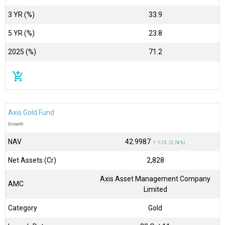
3 YR (%)
33.9
5 YR (%)
23.8
2025 (%)
71.2
add_shopping_cart
Axis Gold Fund
Growth
NAV
₹42.9987
↑ 1.15 (2.74 %)
Net Assets (Cr)
₹2,828
Axis Asset Management Company
AMC
Limited
Category
Gold