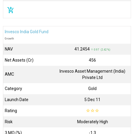
add_shopping_cart
Invesco India Gold Fund
Growth
NAV
₹41.2454
↑ 0.97 (2.42 %)
Net Assets (Cr)
₹456
Invesco Asset Management (India)
AMC
Private Ltd
Category
Gold
Launch Date
5 Dec 11
Rating
☆
☆
☆
Risk
Moderately High
3 MO (%)
-1.3