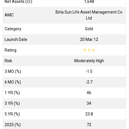
Net Assets (Cr)
₹1,648
Birla Sun Life Asset Management Co
AMC
Ltd
Category
Gold
Launch Date
20 Mar 12
Rating
☆
☆
☆
Risk
Moderately High
3 MO (%)
-1.5
6 MO (%)
-2.7
1 YR (%)
46
3 YR (%)
34
5 YR (%)
23.8
2025 (%)
72