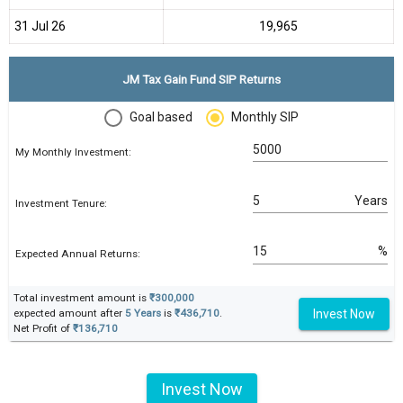
31 Jul 26
₹19,965
JM Tax Gain Fund SIP Returns
Goal based
Monthly SIP
My Monthly Investment:
Years
Investment Tenure:
%
Expected Annual Returns:
Total investment amount is
₹300,000
Invest Now
expected amount after
5 Years
is
₹436,710
.
Net Profit of
₹136,710
Invest Now