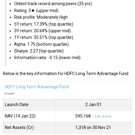
Oldest track record among peers (25 yrs).
Rating: 3★ (upper mid).
Risk profile: Moderately High.
5Y return: 17.39% (top quartile).
3Y return: 20.64% (upper mid).
1Y return: 35.51% (top quartile).
Alpha: 1.75 (bottom quartile).
Sharpe: 2.27 (top quartile).
Information ratio: -0.15 (lower mid).
Below is the key information for HDFC Long Term Advantage Fund
HDFC Long Term Advantage Fund
Growth
Launch Date
2 Jan 01
NAV (14 Jan 22)
₹595.168
↑ 0.28 (0.05 %)
Net Assets (Cr)
₹1,318 on 30 Nov 21