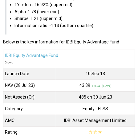
1Y return: 16.92% (upper mid).
Alpha: 1.78 (lower mid).
Sharpe: 1.21 (upper mid).
Information ratio: -1.13 (bottom quartile).
Below is the key information for IDBI Equity Advantage Fund
IDBI Equity Advantage Fund
Growth
Launch Date
10 Sep 13
NAV (28 Jul 23)
₹43.39
↑ 0.04 (0.09 %)
Net Assets (Cr)
₹485 on 30 Jun 23
Category
Equity
- ELSS
AMC
IDBI Asset Management Limited
Rating
☆
☆
☆