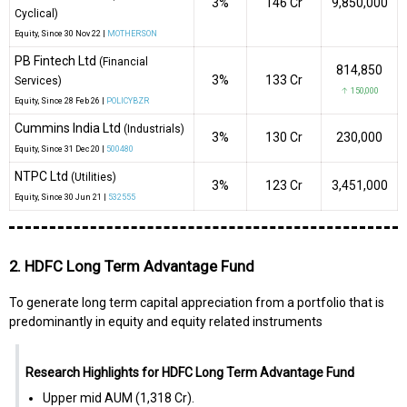
3%
₹146 Cr
9,850,000
Cyclical)
Equity
, Since
30 Nov 22 |
MOTHERSON
PB Fintech Ltd
(Financial
814,850
3%
₹133 Cr
Services)
↑ 150,000
Equity
, Since
28 Feb 26 |
POLICYBZR
Cummins India Ltd
(Industrials)
3%
₹130 Cr
230,000
Equity
, Since
31 Dec 20 |
500480
NTPC Ltd
(Utilities)
3%
₹123 Cr
3,451,000
Equity
, Since
30 Jun 21 |
532555
2. HDFC Long Term Advantage Fund
To generate long term capital appreciation from a portfolio that is
predominantly in equity and equity related instruments
Research Highlights for HDFC Long Term Advantage Fund
Upper mid AUM (₹1,318 Cr).