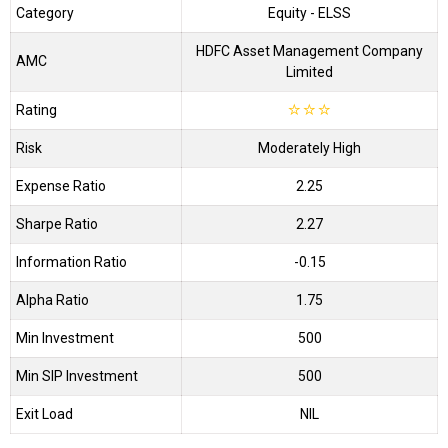
Category
Equity
- ELSS
HDFC Asset Management Company
AMC
Limited
Rating
☆
☆
☆
Risk
Moderately High
Expense Ratio
2.25
Sharpe Ratio
2.27
Information Ratio
-0.15
Alpha Ratio
1.75
Min Investment
500
Min SIP Investment
500
Exit Load
NIL