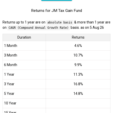
Returns for JM Tax Gain Fund
Returns up to 1 year are on
& more than 1 year are
absolute basis
on
basis. as on 5 Aug 26
CAGR (Compound Annual Growth Rate)
Duration
Returns
1 Month
4.6%
3 Month
10.7%
6 Month
9.9%
1 Year
11.3%
3 Year
16.8%
5 Year
14.8%
10 Year
15 Year