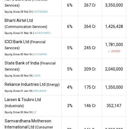
6%
₹267 Cr
3,350,000
Services)
Equity
, Since
28 Feb 10 |
HDFCBANK
Bharti Airtel Ltd
6%
₹264 Cr
1,426,428
(Communication Services)
Equity
, Since
31 Mar 26 |
BHARTIARTL
ICICI Bank Ltd
(Financial
1,781,000
5%
₹245 Cr
Services)
↓ -269,000
Equity
, Since
30 Nov 16 |
ICICIBANK
State Bank of India
(Financial
5%
₹209 Cr
2,040,000
Services)
Equity
, Since
30 Nov 18 |
SBIN
Reliance Industries Ltd
(Energy)
4%
₹175 Cr
1,350,000
Equity
, Since
31 Jan 18 |
RELIANCE
Larsen & Toubro Ltd
3%
₹146 Cr
352,147
(Industrials)
Equity
, Since
30 Nov 16 |
LT
Samvardhana Motherson
International Ltd
(Consumer