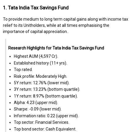
1. Tata India Tax Savings Fund
To provide medium to long term capital gains along with income tax
relief to its Unitholders, while at all times emphasising the
importance of capital appreciation..
Research Highlights for Tata India Tax Savings Fund
Highest AUM (₹4,597 Cr).
Established history (11+ yrs).
Top rated.
Risk profile: Moderately High.
5Y return: 12.76% (lower mid).
3Y return: 13.23% (bottom quartile).
1Y return: 8.97% (bottom quartile).
Alpha: 4.23 (upper mid).
Sharpe: -0.09 (lower mid).
Information ratio: 0.22 (upper mid).
Top sector: Financial Services.
Top bond sector: Cash Equivalent.