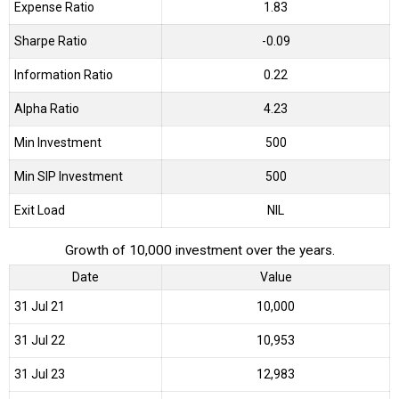
Expense Ratio
1.83
Sharpe Ratio
-0.09
Information Ratio
0.22
Alpha Ratio
4.23
Min Investment
500
Min SIP Investment
500
Exit Load
NIL
Growth of 10,000 investment over the years.
Date
Value
31 Jul 21
₹10,000
31 Jul 22
₹10,953
31 Jul 23
₹12,983