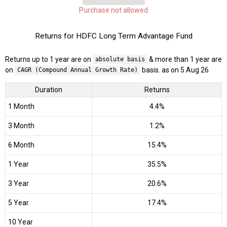
Purchase not allowed
Returns for HDFC Long Term Advantage Fund
Returns up to 1 year are on
& more than 1 year are
absolute basis
on
basis. as on 5 Aug 26
CAGR (Compound Annual Growth Rate)
Duration
Returns
1 Month
4.4%
3 Month
1.2%
6 Month
15.4%
1 Year
35.5%
3 Year
20.6%
5 Year
17.4%
10 Year