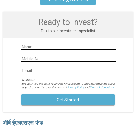
Ready to Invest?
Talk to our investment specialist
Disclaimer:
By submitting this form I authorize Fincash.com to call/SMS/email me about
its products and I accept the terms of
Privacy Policy
and
Terms & Conditions.
Get Started
शीर्ष ईएलएसएस फंड