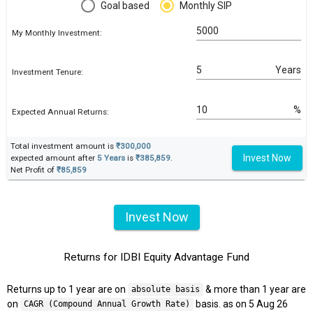
Goal based
Monthly SIP
My Monthly Investment:
Years
Investment Tenure:
%
Expected Annual Returns:
Total investment amount is
₹300,000
Invest Now
expected amount after
5 Years
is
₹385,859
.
Net Profit of
₹85,859
Invest Now
Returns for IDBI Equity Advantage Fund
Returns up to 1 year are on
& more than 1 year are
absolute basis
on
basis. as on 5 Aug 26
CAGR (Compound Annual Growth Rate)