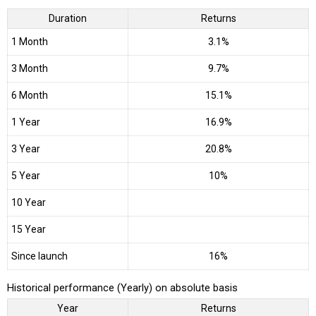
Duration
Returns
1 Month
3.1%
3 Month
9.7%
6 Month
15.1%
1 Year
16.9%
3 Year
20.8%
5 Year
10%
10 Year
15 Year
Since launch
16%
Historical performance (Yearly) on absolute basis
Year
Returns