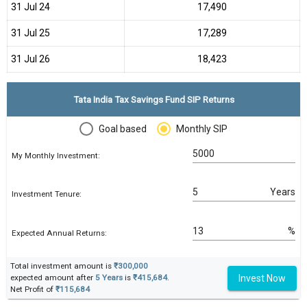
31 Jul 24
₹17,490
31 Jul 25
₹17,289
31 Jul 26
₹18,423
Tata India Tax Savings Fund SIP Returns
Goal based
Monthly SIP
My Monthly Investment:
Years
Investment Tenure:
%
Expected Annual Returns:
Total investment amount is
₹300,000
Invest Now
expected amount after
5 Years
is
₹415,684
.
Net Profit of
₹115,684