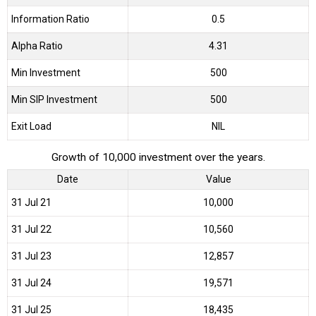
Information Ratio
0.5
Alpha Ratio
4.31
Min Investment
500
Min SIP Investment
500
Exit Load
NIL
Growth of 10,000 investment over the years.
Date
Value
31 Jul 21
₹10,000
31 Jul 22
₹10,560
31 Jul 23
₹12,857
31 Jul 24
₹19,571
31 Jul 25
₹18,435