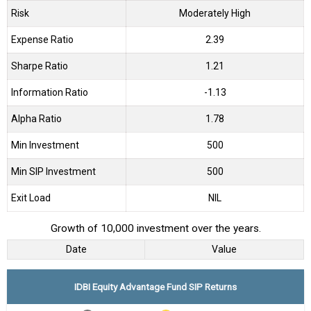
Risk
Moderately High
Expense Ratio
2.39
Sharpe Ratio
1.21
Information Ratio
-1.13
Alpha Ratio
1.78
Min Investment
500
Min SIP Investment
500
Exit Load
NIL
Growth of 10,000 investment over the years.
Date
Value
IDBI Equity Advantage Fund SIP Returns