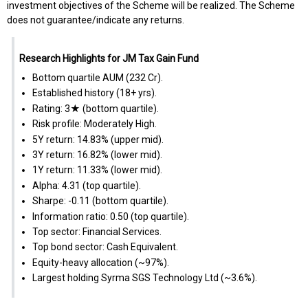
investment objectives of the Scheme will be realized. The Scheme
does not guarantee/indicate any returns.
Research Highlights for JM Tax Gain Fund
Bottom quartile AUM (₹232 Cr).
Established history (18+ yrs).
Rating: 3★ (bottom quartile).
Risk profile: Moderately High.
5Y return: 14.83% (upper mid).
3Y return: 16.82% (lower mid).
1Y return: 11.33% (lower mid).
Alpha: 4.31 (top quartile).
Sharpe: -0.11 (bottom quartile).
Information ratio: 0.50 (top quartile).
Top sector: Financial Services.
Top bond sector: Cash Equivalent.
Equity-heavy allocation (~97%).
Largest holding Syrma SGS Technology Ltd (~3.6%).