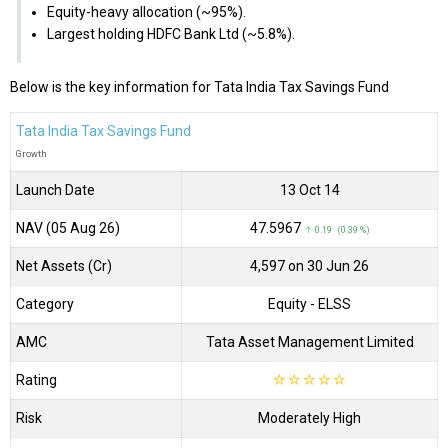
Equity-heavy allocation (~95%).
Largest holding HDFC Bank Ltd (~5.8%).
Below is the key information for Tata India Tax Savings Fund
Tata India Tax Savings Fund
Growth
Launch Date
13 Oct 14
NAV (05 Aug 26)
₹47.5967
↑ 0.19 (0.39 %)
Net Assets (Cr)
₹4,597 on 30 Jun 26
Category
Equity
- ELSS
AMC
Tata Asset Management Limited
Rating
☆
☆
☆
☆
☆
Risk
Moderately High