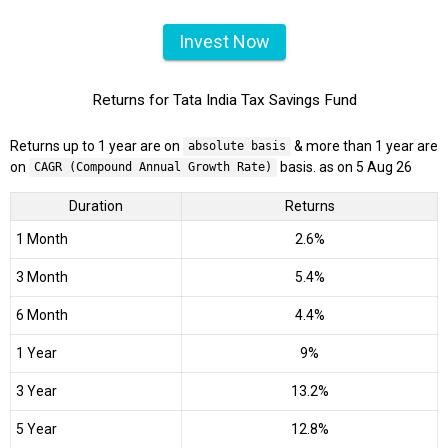
Invest Now
Returns for Tata India Tax Savings Fund
Returns up to 1 year are on
& more than 1 year are
absolute basis
on
basis. as on 5 Aug 26
CAGR (Compound Annual Growth Rate)
Duration
Returns
1 Month
2.6%
3 Month
5.4%
6 Month
4.4%
1 Year
9%
3 Year
13.2%
5 Year
12.8%