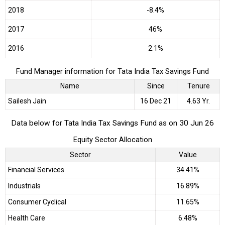
2018
-8.4%
2017
46%
2016
2.1%
Fund Manager information for Tata India Tax Savings Fund
Name
Since
Tenure
Sailesh Jain
16 Dec 21
4.63 Yr.
Data below for Tata India Tax Savings Fund as on 30 Jun 26
Equity Sector Allocation
Sector
Value
Financial Services
34.41%
Industrials
16.89%
Consumer Cyclical
11.65%
Health Care
6.48%