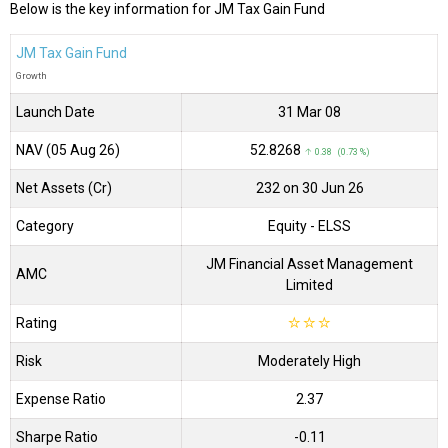
Below is the key information for JM Tax Gain Fund
JM Tax Gain Fund
Growth
Launch Date
31 Mar 08
NAV (05 Aug 26)
₹52.8268
↑ 0.38 (0.73 %)
Net Assets (Cr)
₹232 on 30 Jun 26
Category
Equity
- ELSS
JM Financial Asset Management
AMC
Limited
Rating
☆
☆
☆
Risk
Moderately High
Expense Ratio
2.37
Sharpe Ratio
-0.11