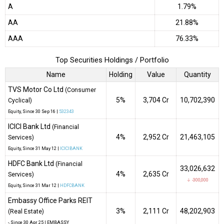
A
1.79%
AA
21.88%
AAA
76.33%
Top Securities Holdings / Portfolio
Name
Holding
Value
Quantity
TVS Motor Co Ltd
(Consumer
5%
₹3,704 Cr
10,702,390
Cyclical)
Equity
, Since
30 Sep 16 |
532343
ICICI Bank Ltd
(Financial
4%
₹2,952 Cr
21,463,105
Services)
Equity
, Since
31 May 12 |
ICICIBANK
HDFC Bank Ltd
(Financial
33,026,632
4%
₹2,635 Cr
Services)
↓ -300,000
Equity
, Since
31 Mar 12 |
HDFCBANK
Embassy Office Parks REIT
3%
₹2,111 Cr
48,202,903
(Real Estate)
-
, Since
30 Apr 25 |
EMBASSY