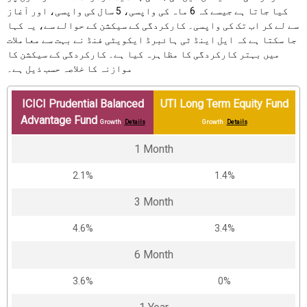
کیا جاتا ہے جیسے کہ 6 ماہ کی واپسی، 5 سال کی واپسی، اور آغاز
سے لے کر اب تک کی واپسی۔ کارکردگی کے سیکشن کے حوالے سے، یہ کہا
جا سکتا ہے کہ ایل اینڈ ٹی ہائبرڈ ایکویٹی فنڈ نے بہت سے معاملات
میں بہتر کارکردگی کا مظاہرہ کیا ہے۔ کارکردگی کے سیکشن کا
موازنہ کا خلاصہ حسب ذیل ہے۔
ICICI Prudential Balanced
UTI Long Term Equity Fund
Advantage Fund
Growth
Details
Growth
Details
1 Month
2.1%
1.4%
3 Month
4.6%
3.4%
6 Month
3.6%
0%