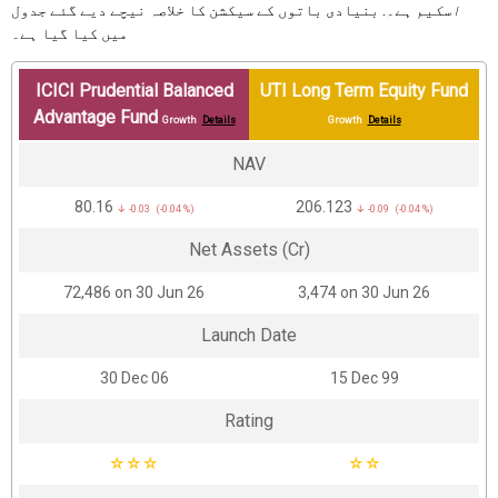
اسکیم ہے۔
. بنیادی باتوں کے سیکشن کا خلاصہ نیچے دیے گئے جدول
میں کیا گیا ہے۔
ICICI Prudential Balanced
UTI Long Term Equity Fund
Advantage Fund
Growth
Details
Growth
Details
NAV
₹80.16
₹206.123
↓ -0.03 (-0.04 %)
↓ -0.09 (-0.04 %)
Net Assets (Cr)
₹72,486 on 30 Jun 26
₹3,474 on 30 Jun 26
Launch Date
30 Dec 06
15 Dec 99
Rating
☆
☆
☆
☆
☆