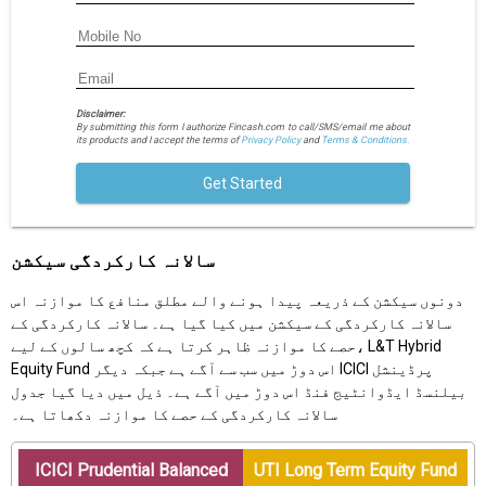
Disclaimer:
By submitting this form I authorize Fincash.com to call/SMS/email me about
its products and I accept the terms of
Privacy Policy
and
Terms & Conditions.
Get Started
سالانہ کارکردگی سیکشن
دونوں سیکشن کے ذریعہ پیدا ہونے والے مطلق منافع کا موازنہ اس
سالانہ کارکردگی کے سیکشن میں کیا گیا ہے۔ سالانہ کارکردگی کے
حصے کا موازنہ ظاہر کرتا ہے کہ کچھ سالوں کے لیے، L&T Hybrid
Equity Fund اس دوڑ میں سب سے آگے ہے جبکہ دیگر ICICI پرڈینشل
بیلنسڈ ایڈوانٹیج فنڈ اس دوڑ میں آگے ہے۔ ذیل میں دیا گیا جدول
سالانہ کارکردگی کے حصے کا موازنہ دکھاتا ہے۔
ICICI Prudential Balanced
UTI Long Term Equity Fund