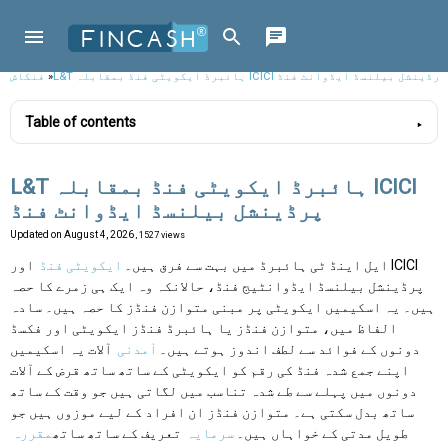
L&T ہائبرڈ ایکویٹی فنڈ بمقابلہ ICICI پرڈینشل بیلنسڈ ایڈوانٹ فنڈ
»
فنکاش
Table of contents
L&T ہائبرڈ ایکویٹی فنڈ بمقابلہ ICICI
پرڈینشل بیلنسڈ ایڈوانٹ فنڈ
Updated on
August 4, 2026
, 1527 views
ایل اینڈ ٹی ہائبرڈ میں بہت سے فرق ہیں۔
ایکویٹی فنڈ
اور ICICI
پرڈینشل بیلنسڈ ایڈوانٹیج فنڈ، حالانکہ وہ ایک ہی زمرے کا حصہ
ہیں۔ یہ اسکیمیں ایکویٹی پر مبنی متوازن فنڈز کا حصہ ہیں۔ سادہ
الفاظ میں، متوازن فنڈز یا ہائبرڈ فنڈز ایکویٹی اور فکسڈ
دونوں کے فوائد سے لطف اندوز ہوتے ہیں۔
آمدنی
آلات یہ اسکیمیں
اپنے جمع شدہ فنڈ کی رقم کو ایکویٹی کے ساتھ ساتھ قرض کے آلات
دونوں میں پہلے سے طے شدہ تناسب میں لگاتی ہیں جو وقت کے ساتھ
ساتھ بدل سکتی ہے۔ متوازن فنڈز ان افراد کے لیے موزوں ہیں جو
طویل مدتی کے خواہاں ہیں۔
سرمایہ
تعریف کے ساتھ ساتھ
مقررہ