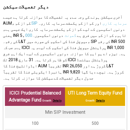
دیگر تفصیلات سیکشن
آخری سیکشن ہونے کی وجہ سے، یہ تفصیلات کا موازنہ کرتا ہے جیسے
SIP سرمایہ کاری
اور کم از کم یکمشت سرمایہ کاری۔
AUM، کم از کم
دونوں اسکیموں کے لیے کم از کم یکمشت سرمایہ کاری ایک جیسی ہے،
. تاہم، کم از کم میں فرق ہے
گھونٹ
دونوں اسکیموں
000
یعنی INR 5،
کی رقم۔ L&T میوچل فنڈ کی اسکیم کی صورت میں، SIP کی رقم INR 500
ہے، جب کہ ICICI پرڈینشل میوچل فنڈ کی اسکیم کے لیے، یہ INR 1,000
ہے۔ نیز، اے یو ایم کا موازنہ دونوں اسکیموں کے لیے ایک اہم فرق
کو ظاہر کرتا ہے۔ 31 مارچ 2018 تک ICICI پرڈینشل بیلنسڈ
ایڈوانٹیج فنڈ کا AUM تقریباً INR 26,050 کروڑ ہے اور L&T
ہائبرڈ ایکویٹی فنڈ کا تقریباً INR 9,820 کروڑ ہے۔ نیچے دیا گیا
جدول دیگر تفصیلات کے سیکشن کا موازنہ کرتا ہے۔
ICICI Prudential Balanced
UTI Long Term Equity Fund
Advantage Fund
Growth
Details
Growth
Details
Min SIP Investment
₹100
₹500