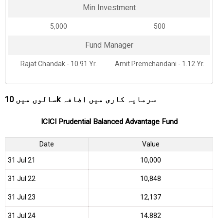
Min Investment
₹5,000
₹500
Fund Manager
Rajat Chandak - 10.91 Yr.
Amit Premchandani - 1.12 Yr.
سالوں میں 10k سرمایہ کاری میں اضافہ
ICICI Prudential Balanced Advantage Fund
Date
Value
31 Jul 21
₹10,000
31 Jul 22
₹10,848
31 Jul 23
₹12,137
31 Jul 24
₹14,882