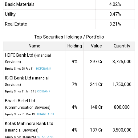
Basic Materials
4.02%
Utility
3.47%
Real Estate
3.21%
Top Securities Holdings / Portfolio
Name
Holding
Value
Quantity
HDFC Bank Ltd
(Financial
9%
₹297 Cr
3,725,000
Services)
Equity
, Since
28 Feb 11 |
HDFCBANK
ICICI Bank Ltd
(Financial
7%
₹241 Cr
1,750,000
Services)
Equity
, Since
31 Jan 07 |
ICICIBANK
Bharti Airtel Ltd
4%
₹148 Cr
800,000
(Communication Services)
Equity
, Since
31 Mar 13 |
BHARTIARTL
Kotak Mahindra Bank Ltd
4%
₹137 Cr
3,500,000
(Financial Services)
Equity
, Since
30 Jun 25 |
KOTAKBANK