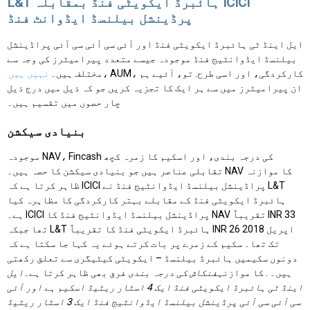
L&T ہائبرڈ ایکویٹی فنڈ بمقابلہ ICICI
پرڈینشل بیلنسڈ ایڈوانٹ فنڈ
ایل اینڈ ٹی ہائبرڈ ایکویٹی فنڈ اور آئی سی آئی سی آئی پراڈینشل
بیلنسڈ ایڈوانٹیج فنڈ موجودہ جیسے متعدد پیرامیٹرز کی وجہ سے
، AUM، کارکردگی، اور اسی طرح. تو، آئیے ہم
مختلف ہیں۔
نہیں ہیں
ان پیرامیٹرز میں سے ہر ایک کا تجزیہ کریں جو کہ ذیل میں درج ذیل
چار حصوں میں تقسیم ہیں۔
بنیادی سیکشن
موجودہ NAV، Fincash کی درجہ بندی، اور اسکیم کا زمرہ کچھ
تقابلی عناصر ہیں جو بنیادی سیکشن کا حصہ ہیں۔ NAV کا موازنہ
ظاہر کرتا ہے کہ ICICI پراڈینشل بیلنسڈ ایڈوانٹیج فنڈ نے L&T
ہائبرڈ ایکویٹی فنڈ کے مقابلے بہتر کارکردگی کا مظاہرہ کیا
ہے۔ ICICI پراڈینشل بیلنسڈ ایڈوانٹیج فنڈ کا NAV تقریباً INR 33
تھا جبکہ L&T ہائبرڈ ایکویٹی فنڈ کا تقریباً INR 26 اپریل 2018
تک تھا۔ سکیم کے زمرے پر بات کرتے ہوئے یہ کہا جا سکتا ہے کہ
دونوں سکیمیں ہائبرڈ بیلنسڈ – ایکویٹی کیٹیگری سے تعلق رکھتی
ہیں۔ . کا موازنہ
فنکاش کی درجہ بندی
فرق بھی ظاہر کرتا ہے۔
ایل
اینڈ ٹی ہائبرڈ ایکویٹی فنڈ ایک 4 اسٹار ریٹیڈ اسکیم ہے اور آئی
سی آئی سی آئی پرڈینشل بیلنسڈ ایڈوانٹیج فنڈ ایک 3 اسٹار ریٹیڈ