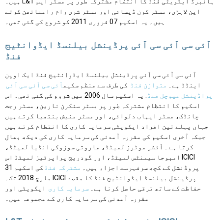
ہیں۔ L&T ہائبرڈ ایکویٹی فنڈ کا انتظام مشترکہ طور پر مسٹر ایس
این لاہڑی، مسٹر کرن ڈیسائی اور مسٹر شری رام رامناتھن کرتے
ہیں۔ یہ اسکیم 07 فروری 2011 کو شروع کی گئی تھی۔
آئی سی آئی سی آئی پرڈینشل بیلنسڈ ایڈوانٹیج
فنڈ
آئی سی آئی سی آئی پرڈینشل بیلنسڈ ایڈوانٹیج فنڈ ایک اوپن
اینڈڈ ہے۔
متوازن فنڈ
کی طرف سے منظم سکیم
آئی سی آئی سی آئی
پراڈینشل میوچل فنڈ
. یہ اسکیم سال 2006 میں شروع کی گئی تھی۔ اس
اسکیم کا انتظام مشترکہ طور پر مسٹر سنکرن نارین، مسٹر رجت
چانڈک، مسٹر ایہاب دلوائی، اور مسٹر منیش بنتھیا کرتے ہیں
جہاں پہلے تین افراد ایکویٹی سرمایہ کاری کا انتظام کرتے ہیں
جبکہ آخری اسکیم کی مقررہ آمدنی کی سرمایہ کاری کی دیکھ بھال
کرتا ہے۔ آئشر موٹرز لمیٹڈ، ماروتی سوزوکی انڈیا لمیٹڈ،
امبوجا سیمنٹس لمیٹڈ، اور گودریج پراپرٹیز لمیٹڈ اس ICICI
پروڈنشل کے کچھ سرفہرست اجزاء ہیں۔
مشترکہ فنڈ
کی اسکیم 31
مارچ 2018 تک۔ ICICI پرڈینشل بیلنسڈ ایڈوانٹیج فنڈ کا مقصد
حفاظت کے ساتھ ترقی حاصل کرنا ہے۔
سرمایہ کاری
ایکویٹی اور
مقررہ آمدنی کی سرمایہ کاری کے مجموعہ میں۔