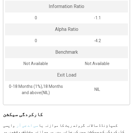
Information Ratio
0
-1.1
Alpha Ratio
0
-4.2
Benchmark
Not Available
Not Available
Exit Load
0-18 Months (1%),18 Months
NIL
and above(NIL)
کارکردگی سیکشن
کمپاؤنڈڈ سالانہ گروتھ ریٹ کا موازنہ یا
سی اے جی آر
واپسی
کارکردگی کے سیکشن میں کی جاتی ہے۔ یہ موازنہ مختلف وقفوں پر