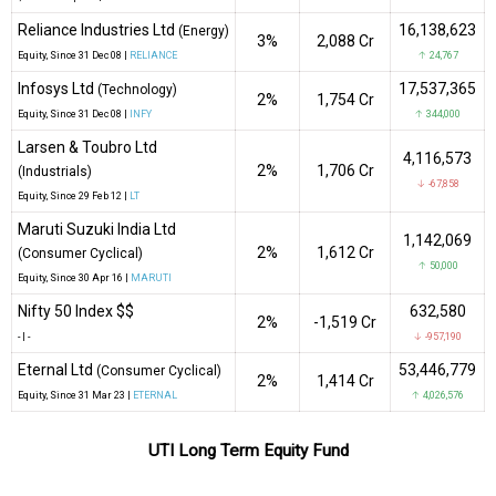
Reliance Industries Ltd
16,138,623
(Energy)
3%
₹2,088 Cr
Equity
, Since
31 Dec 08 |
RELIANCE
↑ 24,767
Infosys Ltd
17,537,365
(Technology)
2%
₹1,754 Cr
Equity
, Since
31 Dec 08 |
INFY
↑ 344,000
Larsen & Toubro Ltd
4,116,573
2%
₹1,706 Cr
(Industrials)
↓ -67,858
Equity
, Since
29 Feb 12 |
LT
Maruti Suzuki India Ltd
1,142,069
2%
₹1,612 Cr
(Consumer Cyclical)
↑ 50,000
Equity
, Since
30 Apr 16 |
MARUTI
Nifty 50 Index $$
632,580
2%
-₹1,519 Cr
-
|
-
↓ -957,190
Eternal Ltd
53,446,779
(Consumer Cyclical)
2%
₹1,414 Cr
Equity
, Since
31 Mar 23 |
ETERNAL
↑ 4,026,576
UTI Long Term Equity Fund