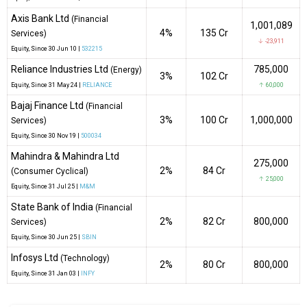
Axis Bank Ltd
(Financial
1,001,089
4%
₹135 Cr
Services)
↓ -23,911
Equity
, Since
30 Jun 10 |
532215
Reliance Industries Ltd
785,000
(Energy)
3%
₹102 Cr
Equity
, Since
31 May 24 |
RELIANCE
↑ 60,000
Bajaj Finance Ltd
(Financial
3%
₹100 Cr
1,000,000
Services)
Equity
, Since
30 Nov 19 |
500034
Mahindra & Mahindra Ltd
275,000
2%
₹84 Cr
(Consumer Cyclical)
↑ 25,000
Equity
, Since
31 Jul 25 |
M&M
State Bank of India
(Financial
2%
₹82 Cr
800,000
Services)
Equity
, Since
30 Jun 25 |
SBIN
Infosys Ltd
(Technology)
2%
₹80 Cr
800,000
Equity
, Since
31 Jan 03 |
INFY