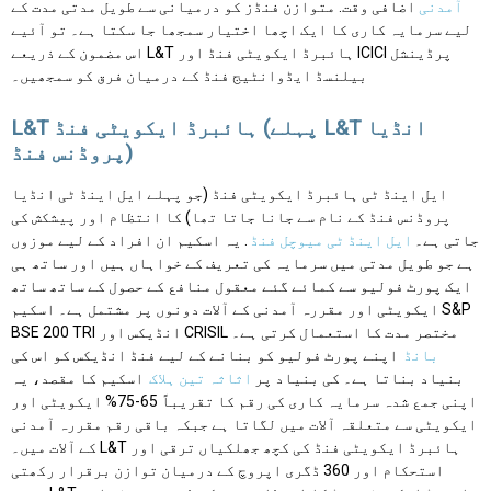
آمدنی
اضافی وقت. متوازن فنڈز کو درمیانی سے طویل مدتی مدت کے
لیے سرمایہ کاری کا ایک اچھا اختیار سمجھا جا سکتا ہے۔ تو آئیے
اس مضمون کے ذریعے L&T ہائبرڈ ایکویٹی فنڈ اور ICICI پرڈینشل
بیلنسڈ ایڈوانٹیج فنڈ کے درمیان فرق کو سمجھیں۔
L&T ہائبرڈ ایکویٹی فنڈ (پہلے L&T انڈیا
پروڈنس فنڈ)
ایل اینڈ ٹی ہائبرڈ ایکویٹی فنڈ (جو پہلے ایل اینڈ ٹی انڈیا
پروڈنس فنڈ کے نام سے جانا جاتا تھا) کا انتظام اور پیشکش کی
جاتی ہے۔
ایل اینڈ ٹی میوچل فنڈ
. یہ اسکیم ان افراد کے لیے موزوں
ہے جو طویل مدتی میں سرمایہ کی تعریف کے خواہاں ہیں اور ساتھ ہی
ایک پورٹ فولیو سے کمائے گئے معقول منافع کے حصول کے ساتھ ساتھ
ایکویٹی اور مقررہ آمدنی کے آلات دونوں پر مشتمل ہے۔ اسکیم S&P
BSE 200 TRI انڈیکس اور CRISIL مختصر مدت کا استعمال کرتی ہے۔
بانڈ
اپنے پورٹ فولیو کو بنانے کے لیے فنڈ انڈیکس کو اس کی
بنیاد بناتا ہے۔ کی بنیاد پر
اثاثہ تین ہلاک
اسکیم کا مقصد، یہ
اپنی جمع شدہ سرمایہ کاری کی رقم کا تقریباً 65-75% ایکویٹی اور
ایکویٹی سے متعلقہ آلات میں لگاتا ہے جبکہ باقی رقم مقررہ آمدنی
کے آلات میں۔ L&T ہائبرڈ ایکویٹی فنڈ کی کچھ جھلکیاں ترقی اور
استحکام اور 360 ڈگری اپروچ کے درمیان توازن برقرار رکھتی