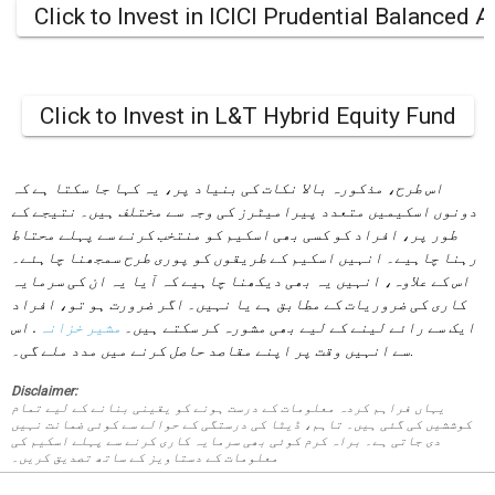
Click to Invest in ICICI Prudential Balanced
Click to Invest in L&T Hybrid Equity Fund
اس طرح، مذکورہ بالا نکات کی بنیاد پر، یہ کہا جا سکتا ہے کہ
دونوں اسکیمیں متعدد پیرامیٹرز کی وجہ سے مختلف ہیں۔ نتیجے کے
طور پر، افراد کو کسی بھی اسکیم کو منتخب کرنے سے پہلے محتاط
رہنا چاہیے۔ انہیں اسکیم کے طریقوں کو پوری طرح سمجھنا چاہئے۔
اس کے علاوہ، انہیں یہ بھی دیکھنا چاہیے کہ آیا یہ ان کی سرمایہ
کاری کی ضروریات کے مطابق ہے یا نہیں۔ اگر ضرورت ہو تو، افراد
ایک سے رائے لینے کے لیے بھی مشورہ کر سکتے ہیں۔
مشیر خزانہ
. اس
.
سے انہیں وقت پر اپنے مقاصد حاصل کرنے میں مدد ملے گی۔
Disclaimer:
یہاں فراہم کردہ معلومات کے درست ہونے کو یقینی بنانے کے لیے تمام
کوششیں کی گئی ہیں۔ تاہم، ڈیٹا کی درستگی کے حوالے سے کوئی ضمانت نہیں
دی جاتی ہے۔ براہ کرم کوئی بھی سرمایہ کاری کرنے سے پہلے اسکیم کی
معلومات کے دستاویز کے ساتھ تصدیق کریں۔