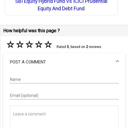
SBI Equity Hybrid Fund Vs ICICI Prudential
Equity And Debt Fund
How helpful was this page ?
☆
☆
☆
☆
☆
Rated
5
, based on
2
reviews.
POST A COMMENT
Name
Email (optional)