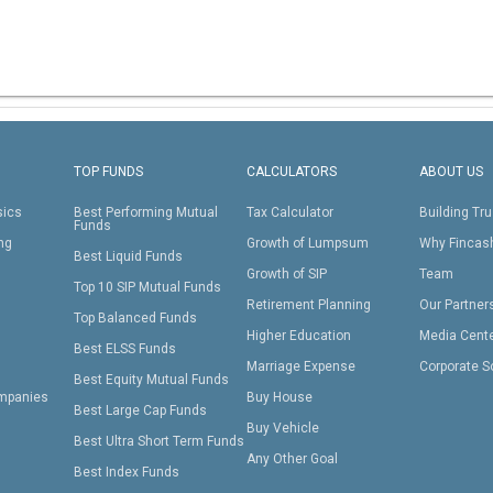
TOP FUNDS
CALCULATORS
ABOUT US
sics
Best Performing Mutual
Tax Calculator
Building Tru
Funds
ing
Growth of Lumpsum
Why Fincas
Best Liquid Funds
Growth of SIP
Team
Top 10 SIP Mutual Funds
Retirement Planning
Our Partner
Top Balanced Funds
Higher Education
Media Cent
Best ELSS Funds
Marriage Expense
Corporate S
Best Equity Mutual Funds
mpanies
Buy House
Best Large Cap Funds
Buy Vehicle
Best Ultra Short Term Funds
Any Other Goal
Best Index Funds