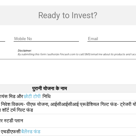
Ready to Invest?
Disclaimer:
By submitting this form I authorize Fincash.com to call/SMS/email me about its products and I ac
पुरानी योजना के नाम
ायंस मिड और
छोटी टोपी
निधि
निवेश विकल्प- पीएफ योजना, आईसीआईसीआई प्रूडेंशियल गिल्ट फंड- ट्रेजरी 
र्ट टर्म गिल्ट फंड
 स्टडी प्लान
र एचडीएफसी
बैलेंस्ड फंड