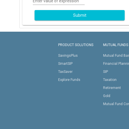
Enter value of expression
Submit
PRODUCT SOLUTIONS
MUTUAL FUNDS
SavingsPlus
Mutual Fund Ba
SmartSIP
Financial Plann
TaxSaver
SIP
Explore Funds
Taxation
Retirement
Gold
Mutual Fund Co