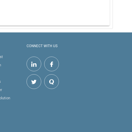
CONNECT WITH US
st
h
s
er
olution