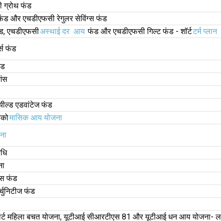
 ग्रोथ फंड
फंड और एचडीएफसी रेगुलर सेविंग्स फंड
फंड, एचडीएफसी
अस्थाई दर
आय
फंड और एचडीएफसी गिल्ट फंड - शॉर्ट
टर्म प्लान
्स फंड
ंड
शंस
 यील्ड एडवांटेज फंड
ेको
मासिक आय योजना
ना
िधि
ना
ग्स फंड
्चुनिटीज फंड
मार्ट महिला बचत योजना, यूटीआई सीआरटीएस 81 और यूटीआई धन आय योजना- ल