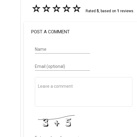
☆
☆
☆
☆
☆
Rated
5
, based on
1
reviews.
POST A COMMENT
Name
Email (optional)