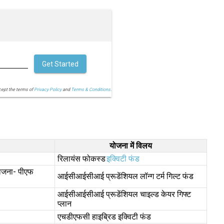
Get Started
cept the terms of
Privacy Policy
and
Terms & Conditions.
योजना में विलय
रिलायंस फोकस्ड
इक्विटी फंड
योजना- पीएफ
आईसीआईसीआई प्रूडेंशियल लॉन्ग टर्म गिल्ट फंड
आईसीआईसीआई प्रूडेंशियल चाइल्ड केयर गिफ्ट
प्लान
एचडीएफसी हाइब्रिड इक्विटी फंड