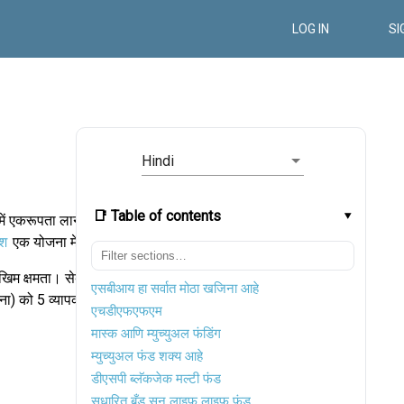
LOG IN
SI
Hindi
📑 Table of contents
में एकरूपता लाने
ेश
एक योजना में
िम क्षमता। सेबी
एसबीआय हा सर्वात मोठा खजिना आहे
ा) को 5 व्यापक
एचडीएफएफएम
मास्क आणि म्युच्युअल फंडिंग
म्युच्युअल फंड शक्य आहे
डीएसपी ब्लॅकजेक मल्टी फंड
सुधारित बँड सन लाइफ लाइफ फंड