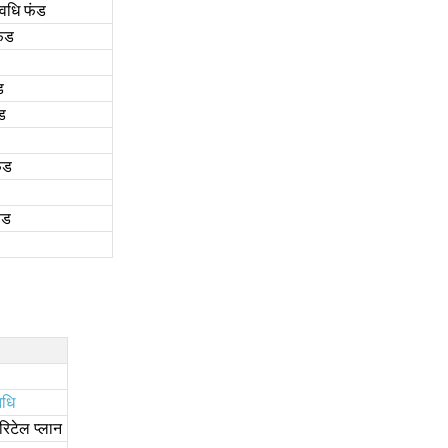
अवधि फंड
फंड
ड
ड
ंड
ंड
धि
रिटेल प्लान