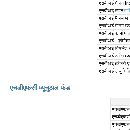
एसबीआई मैग्नम I
एसबीआई महान
मा
एसबीआई मैग्नम म
एसबीआई मैग्नम मल्
एसबीआई फार्मा फं
एसबीआई - प्रीमिय
एसबीआई नियमित 
एसबीआई स्मॉल एंड
एसबीआई ट्रेजरी ए
एसबीआई-लघु क्षितिज
एचडीएफसी म्यूचुअल फंड
एचडीएफसी क
एचडीएफसी
एचडीएफसी फ