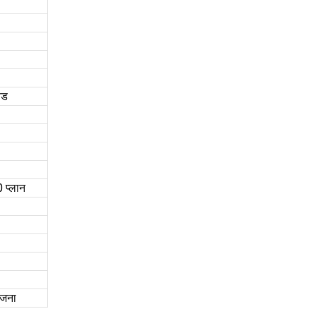
ंड
 प्लान
ोजना